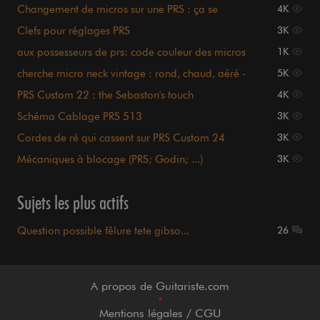
PRS/Schaller/TonePros ?
Changement de micros sur une PRS : ça se
4K
complique...
Clefs pour réglages PRS
3K
aux possesseurs de prs: code couleur des micros
1K
??
cherche micro neck vintage : rond, chaud, aéré -
5K
> PRS ?
PRS Custom 22 : the Sebaston's touch
4K
Schéma Cablage PRS 513
3K
Cordes de ré qui cassent sur PRS Custom 24
3K
Mécaniques à blocage (PRS; Godin; ...)
3K
Sujets les plus actifs
Question possible fêlure tete gibso...
26
A propos de Guitariste.com
•
Mentions légales / CGU