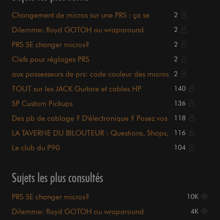
Changement de micros sur une PRS : ça se
2
complique...
Dilemme: floyd GOTOH ou wraparound
2
PRS/Schaller/TonePros ?
PRS SE changer micros?
2
Clefs pour réglages PRS
2
aux possesseurs de prs: code couleur des micros
2
??
TOUT sur les JACK Guitare et cables HP
140
SP Custom Pickups
136
Des pb de cablage ? D'électronique ? Posez vos
118
questions ici
LA TAVERNE DU BILOUTEUR : Questions, Shops,
116
Tutos, Occaz ..
Le club du P90
104
Sujets les plus consultés
PRS SE changer micros?
10K
Dilemme: floyd GOTOH ou wraparound
4K