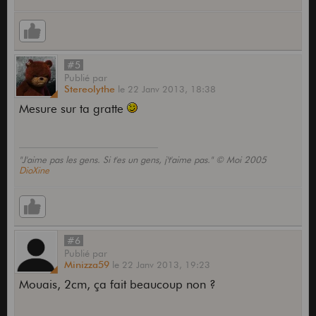
#5
Publié
par
Stereolythe
le
22 Janv 2013,
18:38
Mesure sur ta gratte
"J'aime pas les gens. Si t'es un gens, j't'aime pas." © Moi 2005
DioXine
#6
Publié
par
Minizza59
le
22 Janv 2013,
19:23
Mouais, 2cm, ça fait beaucoup non ?