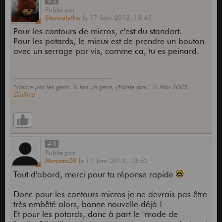
#2
Publié
par
Stereolythe
le
17 Janv 2013,
13:45
Pour les contours de micros, c'est du standart.
Pour les potards, le mieux est de prendre un bouton
avec un serrage par vis, comme ca, tu es peinard.
"J'aime pas les gens. Si t'es un gens, j't'aime pas." © Moi 2005
DioXine
#3
Publié
par
Minizza59
le
17 Janv 2013,
13:52
Tout d'abord, merci pour ta réponse rapide
Donc pour les contours micros je ne devrais pas être
très embêté alors, bonne nouvelle déjà !
Et pour les potards, donc à part le "mode de