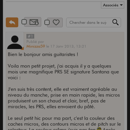
Associés
#1
Publié
par
Minizza59
le
17 Janv 2013,
13:21
Bien le bonjour amis guitaristes !
Voila mon petit projet, j'ai acquis il y a quelques
mois une magnifique PRS SE signature Santana que
voici :
J'en suis très content, elle est vraiment agréable au
niveau du manche, prise en main rapide, les micros
produisent un son chaud et clair, bref, pas de
miracles, les PRS, elles envoient du pâté.
Le seul petit hic pour ma part, c'est la couleur des
caches micros, des contours micros et de pitch sur le
selecteur. La couleur crême j'suis pas fan
Après