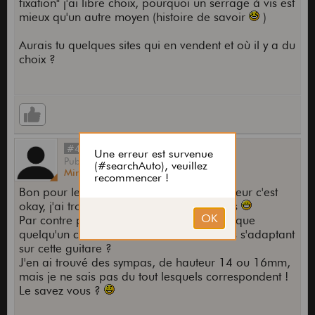
fixation" j'ai libre choix, pourquoi un serrage à vis est
mieux qu'un autre moyen (histoire de savoir
)
Aurais tu quelques sites qui en vendent et où il y a du
choix ?
#4
Publié
par
Minizza59
le
22 Janv 2013,
17:58
Bon pour les contours et le pitch du sélecteur c'est
okay, j'ai trouvé des chromés bien sympas
Par contre pour les caches micros, est ce que
quelqu'un connait la hauteur des modèles s'adaptant
sur cette guitare ?
J'en ai trouvé des sympas, de hauteur 14 ou 16mm,
mais je ne sais pas du tout lesquels correspondent !
Le savez vous ?