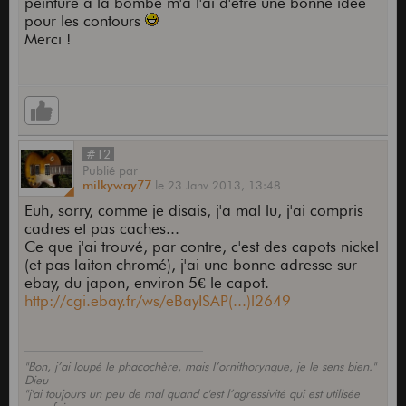
peinture à la bombe m'a l'ai d'être une bonne idée
pour les contours
Merci !
#12
Publié
par
milkyway77
le
23 Janv 2013,
13:48
Euh, sorry, comme je disais, j'a mal lu, j'ai compris
cadres et pas caches...
Ce que j'ai trouvé, par contre, c'est des capots nickel
(et pas laiton chromé), j'ai une bonne adresse sur
ebay, du japon, environ 5€ le capot.
http://cgi.ebay.fr/ws/eBayISAP(...)l2649
"Bon, j’ai loupé le phacochère, mais l’ornithorynque, je le sens bien."
Dieu
"j'ai toujours un peu de mal quand c'est l’agressivité qui est utilisée