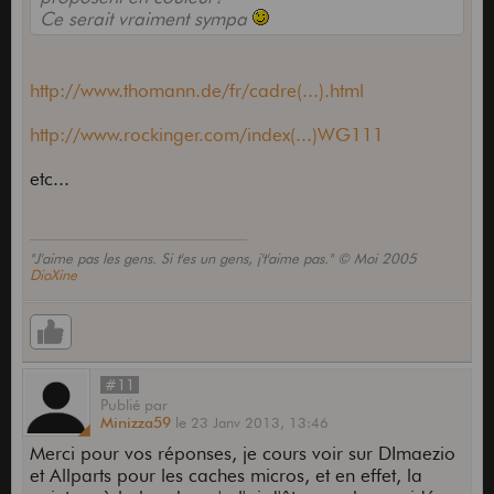
Ce serait vraiment sympa
http://www.thomann.de/fr/cadre(...).html
http://www.rockinger.com/index(...)WG111
etc...
"J'aime pas les gens. Si t'es un gens, j't'aime pas." © Moi 2005
DioXine
#11
Publié
par
Minizza59
le
23 Janv 2013,
13:46
Merci pour vos réponses, je cours voir sur DImaezio
et Allparts pour les caches micros, et en effet, la