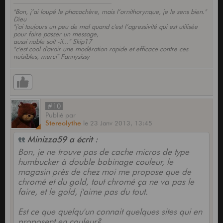
"Bon, j’ai loupé le phacochère, mais l’ornithorynque, je le sens bien."
Dieu
"j'ai toujours un peu de mal quand c'est l’agressivité qui est utilisée
pour faire passer un message,
aussi noble soit -il..." Skip17
"c'est cool d'avoir une modération rapide et efficace contre ces
nuisibles, merci" Fannysissy
#10
Publié
par
Stereolythe
le
23 Janv 2013,
13:45
Minizza59 a écrit :
Bon, je ne trouve pas de cache micros de type
humbucker à double bobinage couleur, le
magasin près de chez moi me propose que de
chromé et du gold, tout chromé ça ne va pas le
faire, et le gold, j'aime pas du tout.
Est ce que quelqu'un connait quelques sites qui en
proposent en couleur?