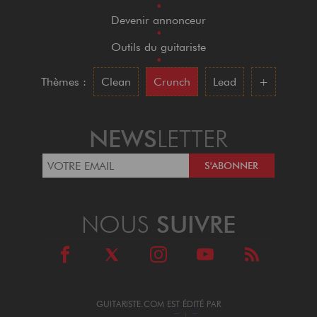
•
Devenir annonceur
•
Outils du guitariste
•
Thèmes :
Clean
Crunch
Lead
+
NEWS
LETTER
NOUS
SUIVRE
GUITARISTE.COM EST ÉDITÉ PAR