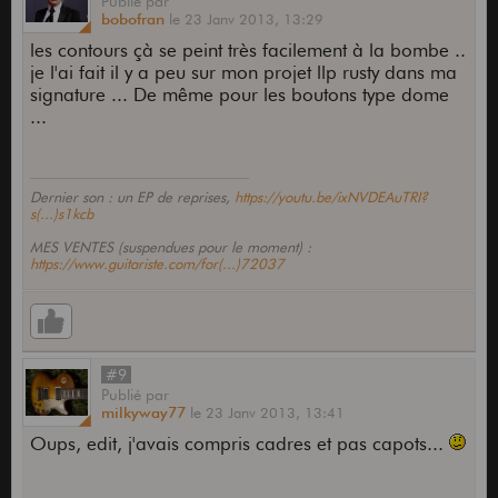
Publié
par
bobofran
le
23 Janv 2013,
13:29
les contours çà se peint très facilement à la bombe ..
je l'ai fait il y a peu sur mon projet llp rusty dans ma
signature ... De même pour les boutons type dome
...
Dernier son : un EP de reprises,
https://youtu.be/ixNVDEAuTRI?
s(...)s1kcb
MES VENTES (suspendues pour le moment) :
https://www.guitariste.com/for(...)72037
#9
Publié
par
milkyway77
le
23 Janv 2013,
13:41
Oups, edit, j'avais compris cadres et pas capots...