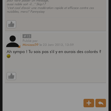
pour faire passer un message,
aussi noble soit -il..." Skip17
"c'est cool d'avoir une modération rapide et efficace contre ces
nuisibles, merci" Fannysissy
#13
Publié
par
Minizza59
le
23 Janv 2013,
13:59
Ah sympa ! Tu sais pas s'il y en aurais des colorés ?