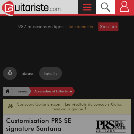
1987 musiciens en ligne |
Se connecter
|
S'inscrire
Marques
Topics Pro
Accessoires et Lutherie
Forums
Concours Guitariste.com : Les résultats du concours Gator,
🎁
avez-vous gagné ?
Customisation PRS SE
signature Santana