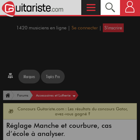
1420 musiciens en ligne |
Se connecter
|
S'inscrire
Marques
Topics Pro
Accessoires et Lutherie
Forums
Concours Guitariste.com : Les résultats du concours Gator,
🎁
avez-vous gagné ?
Réglage Manche et courbure, cas
d’école à analyser.