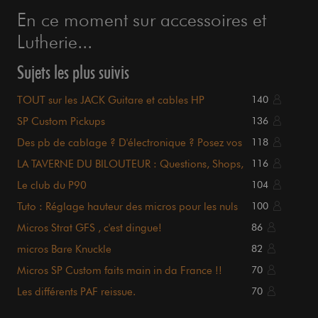
En ce moment sur accessoires et
Lutherie...
Sujets les plus suivis
TOUT sur les JACK Guitare et cables HP
140
SP Custom Pickups
136
Des pb de cablage ? D'électronique ? Posez vos
118
questions ici
LA TAVERNE DU BILOUTEUR : Questions, Shops,
116
Tutos, Occaz ..
Le club du P90
104
Tuto : Réglage hauteur des micros pour les nuls
100
Micros Strat GFS , c'est dingue!
86
micros Bare Knuckle
82
Micros SP Custom faits main in da France !!
70
Les différents PAF reissue.
70