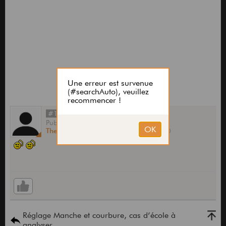
#16
Publié
par
TheSoulsRemain
le
27 Août 2025,
10:30
Réglage Manche et courbure, cas d’école à
analyser.