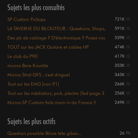
Sujets les plus consultés
SP Custom Pickups
721K
LA TAVERNE DU BILOUTEUR : Questions, Shops,
591K
Tutos, Occaz ..
Des pb de cablage ? D'électronique ? Posez vos
539K
questions ici
TOUT sur les JACK Guitare et cables HP
474K
Le club du P90
417K
micros Bare Knuckle
353K
Micros Strat GFS , c'est dingue!
345K
Tout sur les EMG [voir P.1]
266K
Tout sur les médiators, pick, plectre (Test page 3
256K
et 4)
Micros SP Custom faits main in da France !!
249K
Sujets les plus actifs
Question possible fêlure tete gibso...
26