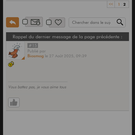
<<
1
2
Rappel du dernier message de la page précédente :
#15
Publié
par
Biosmog
le
27 Août 2025,
09:39
Vous battez pas, je vous aime tous