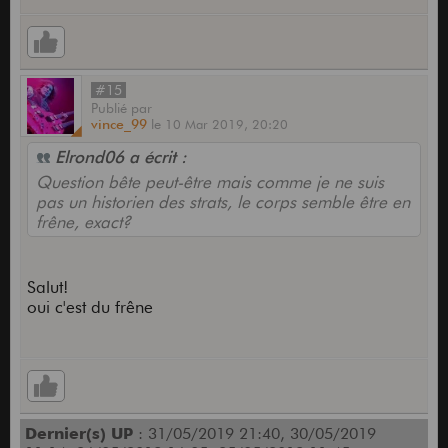
#15
Publié
par
vince_99
le
10 Mar 2019,
20:20
Elrond06 a écrit :
Question bête peut-être mais comme je ne suis
pas un historien des strats, le corps semble être en
frêne, exact?
Salut!
oui c'est du frêne
Dernier(s) UP
: 31/05/2019 21:40, 30/05/2019