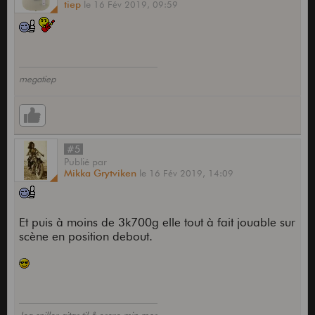
tiep
le
16 Fév 2019,
09:59
megatiep
#5
Publié
par
Mikka Grytviken
le
16 Fév 2019,
14:09
Et puis à moins de 3k700g elle tout à fait jouable sur
scène en position debout.