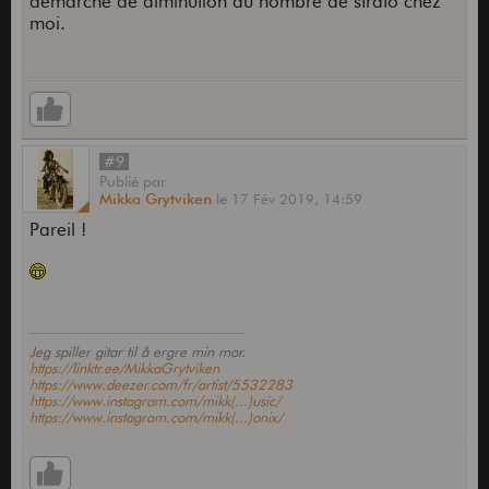
démarche de diminution du nombre de strato chez
moi.
#9
Publié
par
Mikka Grytviken
le
17 Fév 2019,
14:59
Pareil !
Jeg spiller gitar til å ergre min mor.
https://linktr.ee/MikkaGrytviken
https://www.deezer.com/fr/artist/5532283
https://www.instagram.com/mikk(...)usic/
https://www.instagram.com/mikk(...)onix/