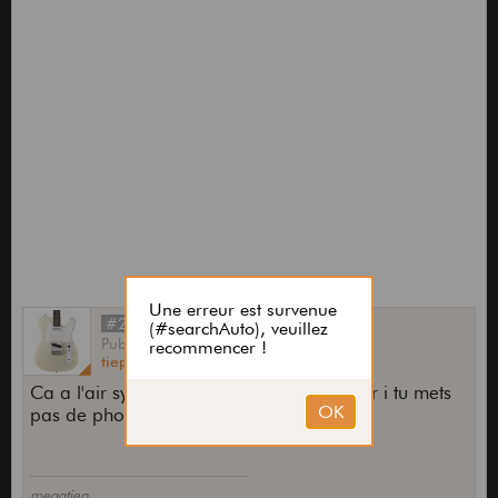
#2
Publié
par
tiep
le
15 Fév 2019,
21:11
Ca a l'air sympa mais cest as tres vendeur i tu mets
pas de photo...
megatiep