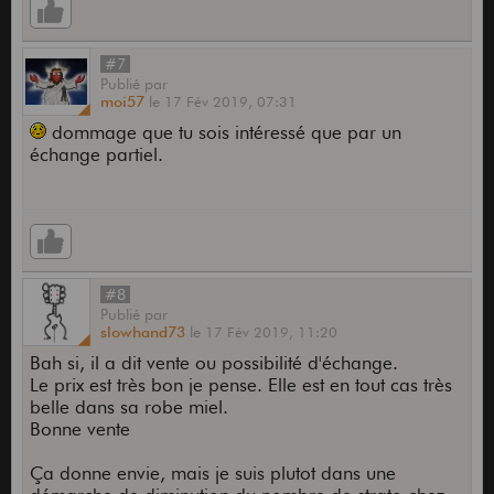
#7
Publié
par
moi57
le
17 Fév 2019,
07:31
dommage que tu sois intéressé que par un
échange partiel.
#8
Publié
par
slowhand73
le
17 Fév 2019,
11:20
Bah si, il a dit vente ou possibilité d'échange.
Le prix est très bon je pense. Elle est en tout cas très
belle dans sa robe miel.
Bonne vente
Ça donne envie, mais je suis plutot dans une