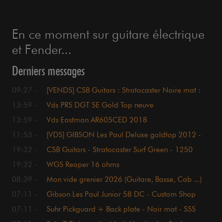
En ce moment sur guitare électrique
et Fender...
Derniers messages
09:27 -
[VENDS] CSB Guitars : Stratocaster Noire mat :
1600€
13:59 -
Vds PRS DGT SE Gold Top neuve
13:59 -
Vds Eastman AR605CED 2018
11:53 -
[VDS] GIBSON Les Paul Deluxe goldtop 2012 -
1750€
19:32 -
CSB Guitars - Stratocaster Surf Green - 1250
euros
19:32 -
WGS Reaper 16 ohms
08:39 -
Mon vide grenier 2026 (Guitare, Basse, Cab ...)
07:11 -
Gibson Les Paul Junior 58 DC - Custom Shop
07:11 -
Suhr Pickguard + Back plate - Noir mat - SSS