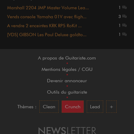
Marshall 2204 JMP Master Volume Lea...
1
Vends console Yamaha 01V avec fligh...
3
A vendre 2 enceintes KRK RP5 RoKit ...
1
[VDS] GIBSON Les Paul Deluxe goldto...
1
A propos de Guitariste.com
•
Mentions légales / CGU
•
Devenir annonceur
•
Outils du guitariste
•
Thèmes :
Clean
Crunch
Lead
+
NEWS
LETTER