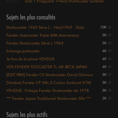
07:11 -
Suhr T Pickguard +Neck Humbucker Sunbear
Sujets les plus consultés
Stratocaster 1965 Série L - Neck1962 - Slab-
10K
board
Fender Jazzmaster Triple 60th Anniversary
5K
Fender Stratocaster Série L 1964'
5K
Echange partcaster
4K
Je fais de la place VENDUS
4K
VDS FENDER TELECASTER TL-68-BECK JAPAN
4K
ULTRA LIMITEE
[EDIT PRIX] Fender CS Stratocaster David Gilmour
3K
[Vendue] Fender CP '60s 3 Colour Sunburst 470€
3K
VENDUE- Vintage Fender Stratocaster de 1978
3K
*** Fender Japan Traditional Stratocaster 50s ***
2K
Sujets les plus actifs