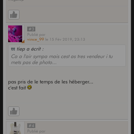
#3
Publié
par
vince_99
le
15 Fév 2019,
23:13
tiep a écrit :
Ca a l'air sympa mais cest as tres vendeur i tu
mets pas de photo...
pas pris de le temps de les héberger...
c'est fait
#4
Publié
par