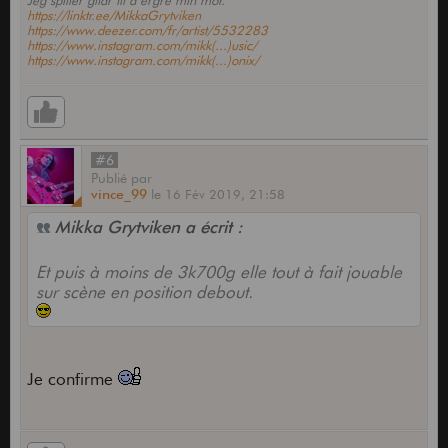
Jeg spiller gitar til å ergre min mor.
https://linktr.ee/MikkaGrytviken
https://www.deezer.com/fr/artist/5532283
https://www.instagram.com/mikk(...)usic/
https://www.instagram.com/mikk(...)onix/
#6
Publié
par
vince_99
le
16 Fév 2019,
21:58
Mikka Grytviken a écrit :
Et puis à moins de 3k700g elle tout à fait jouable
sur scène en position debout.
Je confirme