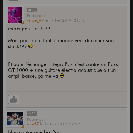
#10
Publié
par
vince_99
le
17 Fév 2019,
21:16
merci pour les UP !
Mais pour quoi tout le monde veut diminuer son
stock???
Et pour l'échange "intégral", si c'est contre un Boss
GT-1000 + une guitare électro-acoustique ou un
ampli basse, ça me va
#11
Publié
par
moi57
le
17 Fév 2019,
22:29
Non contre une Les Paul.