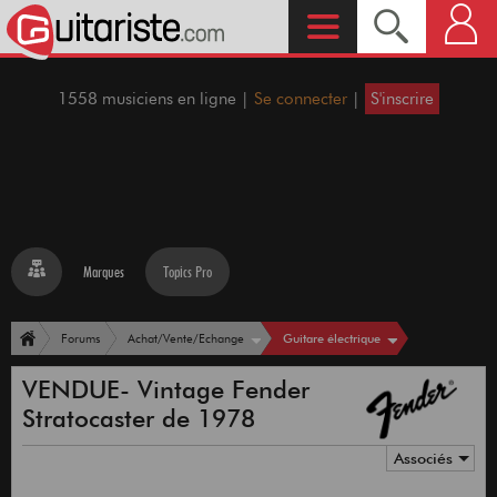
1558 musiciens en ligne |
Se connecter
|
S'inscrire
Marques
Topics Pro
Guitare électrique
Forums
Achat/Vente/Echange
VENDUE- Vintage Fender
Stratocaster de 1978
Associés