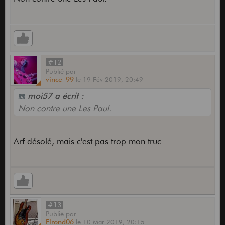
#12
Publié
par
vince_99
le
19 Fév 2019,
20:49
moi57 a écrit :
Non contre une Les Paul.
Arf désolé, mais c'est pas trop mon truc
#13
Publié
par
Elrond06
le
10 Mar 2019,
20:15