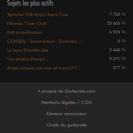
Sujets les plus actifs
Yamaha THR Amps User's Club
7 752
FXamps " User Club "
25 665
Kelt amplification
6 923
CONSEIL - Sonorisation - Enceintes ...
5
Le topic Dumble-like
2 440
Vos photos d'ampli...
9 271
Ampli lampes son clair et crunch? F...
577
A propos de Guitariste.com
•
Mentions légales / CGU
•
Devenir annonceur
•
Outils du guitariste
•