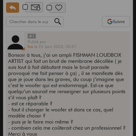
Suivre
#1
Publié
par
Ins
le
22 Janv 2023,
20:57
Bonsoir à tous, j’ai un ampli FISHMAN LOUDBOX
ARTIST qui fait un bruit de membrane décollée ( je
suis tout à fait débutant mais le bruit parasite
provoqué me fait penser à ça) , il se manifeste dès
que je joue dans les graves, du coup j’imagine que
c’est le woofer qui est endommagé. Est-ce que
quelqu’un saurait me renseigner sur plusieurs points
s’il vous plaît ?
- est ce réparable ?
- faut il changer le woofer et dans ce cas, quel
modèle choisir ?
- puis je le faire moi même ?
- combien cela me coûterait chez un professionnel ?
Merci à vous