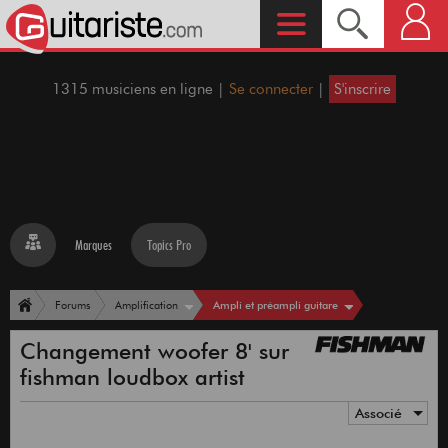
1315 musiciens en ligne |
Se connecter
|
S'inscrire
Marques
Topics Pro
Ampli et préampli guitare
Forums
Amplification
Changement woofer 8' sur
fishman loudbox artist
Associé