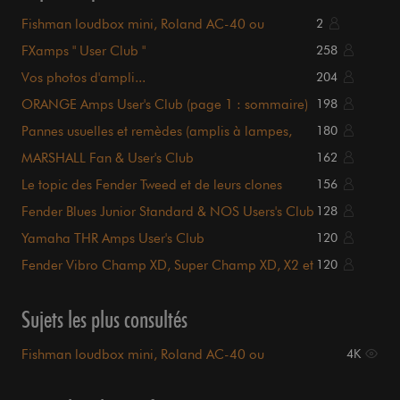
Fishman loudbox mini, Roland AC-40 ou
2
Marshall AS-50?
FXamps " User Club "
258
Vos photos d'ampli...
204
ORANGE Amps User's Club (page 1 : sommaire)
198
Pannes usuelles et remèdes (amplis à lampes,
180
liste page 1)
MARSHALL Fan & User's Club
162
Le topic des Fender Tweed et de leurs clones
156
Fender Blues Junior Standard & NOS Users's Club
128
Yamaha THR Amps User's Club
120
Fender Vibro Champ XD, Super Champ XD, X2 et
120
X2 head
Sujets les plus consultés
Fishman loudbox mini, Roland AC-40 ou
4K
Marshall AS-50?