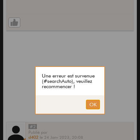
#2
Publié
par
d402
le
24 Janv 2023,
20:08