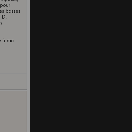
 pour
des basses
l D,
is
ue à ma