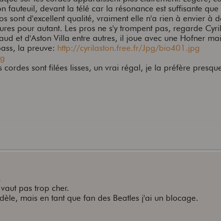
on fauteuil, devant la télé car la résonance est suffisante que
os sont d'excellent qualité, vraiment elle n'a rien à envier à 
eures pour autant. Les pros ne s'y trompent pas, regarde Cyri
aud et d'Aston Villa entre autres, il joue avec une Hofner ma
ass, la preuve:
http://cyrilaston.free.fr/Jpg/bio401.jpg
pg
s cordes sont filées lisses, un vrai régal, je la préfère presq
.
vaut pas trop cher.
èle, mais en tant que fan des Beatles j'ai un blocage.