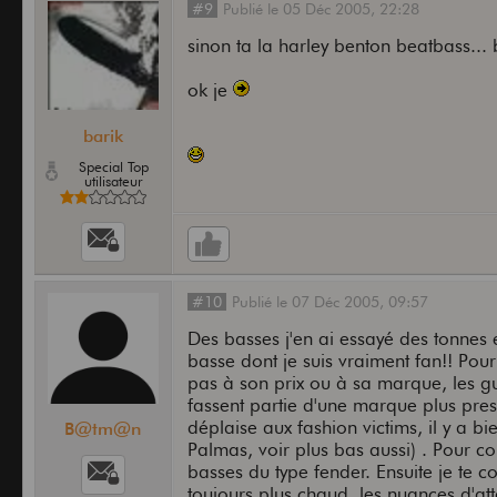
#9
Publié
le
05 Déc 2005,
22:28
sinon ta la harley benton beatbass... b
ok je
barik
Special Top
utilisateur
#10
Publié
le
07 Déc 2005,
09:57
Des basses j'en ai essayé des tonnes 
basse dont je suis vraiment fan!! Pou
pas à son prix ou à sa marque, les g
fassent partie d'une marque plus prest
déplaise aux fashion victims, il y a b
B@tm@n
Palmas, voir plus bas aussi) . Pour c
basses du type fender. Ensuite je te c
toujours plus chaud, les nuances d'at