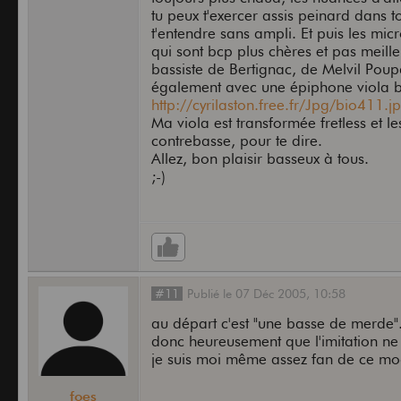
tu peux t'exercer assis peinard dans t
t'entendre sans ampli. Et puis les micr
qui sont bcp plus chères et pas meill
bassiste de Bertignac, de Melvil Poup
également avec une épiphone viola b
http://cyrilaston.free.fr/Jpg/bio411.j
Ma viola est transformée fretless et le
contrebasse, pour te dire.
Allez, bon plaisir basseux à tous.
;-)
#11
Publié
le
07 Déc 2005,
10:58
au départ c'est "une basse de merde"
donc heureusement que l'imitation ne 
je suis moi même assez fan de ce mod
foes