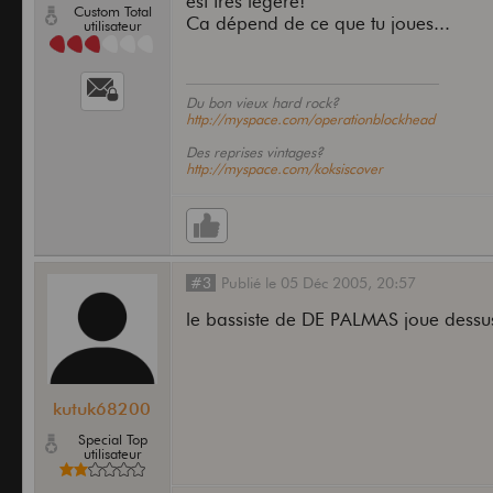
est très légère!
Custom Total
Ca dépend de ce que tu joues...
utilisateur
Du bon vieux hard rock?
http://myspace.com/operationblockhead
Des reprises vintages?
http://myspace.com/koksiscover
#3
Publié
le
05 Déc 2005,
20:57
le bassiste de DE PALMAS joue dess
kutuk68200
Special Top
utilisateur