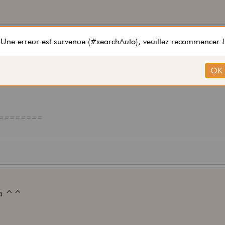
e Palmas joue sur une Epiphone vois-tu... Epiphone est la s
dentiques mais de qualité bien moindre... il doit donc avoir 
 de Gibson.
========
ola ^^