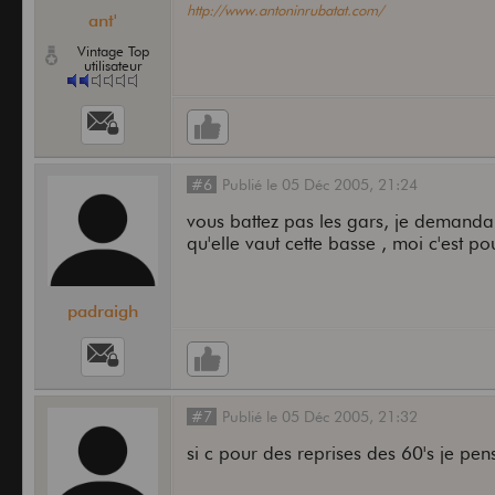
http://www.antoninrubatat.com/
ant'
Vintage Top
utilisateur
#6
Publié
le
05 Déc 2005,
21:24
vous battez pas les gars, je demanda
qu'elle vaut cette basse , moi c'est pou
padraigh
#7
Publié
le
05 Déc 2005,
21:32
si c pour des reprises des 60's je pen