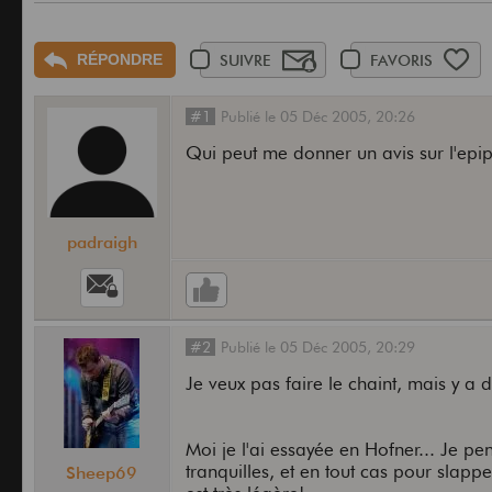
RÉPONDRE
SUIVRE
FAVORIS
#1
Publié
le
05 Déc 2005,
20:26
Qui peut me donner un avis sur l'epi
padraigh
#2
Publié
le
05 Déc 2005,
20:29
Je veux pas faire le chaint, mais y a d
Moi je l'ai essayée en Hofner... Je pe
tranquilles, et en tout cas pour slappe
Sheep69