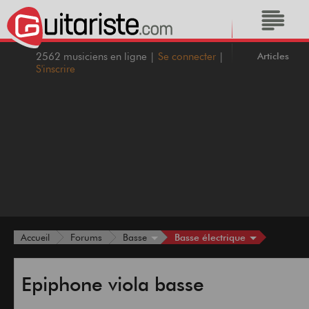
Articles
2562 musiciens en ligne |
Se connecter
|
S'inscrire
Basse électrique
Accueil
Forums
Basse
Epiphone viola basse