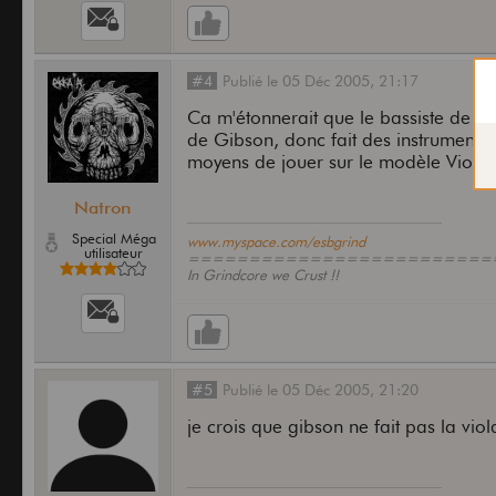
#4
Publié
le
05 Déc 2005,
21:17
Ca m'étonnerait que le bassiste de D
de Gibson, donc fait des instruments i
moyens de jouer sur le modèle Viola
Natron
Special Méga
www.myspace.com/esbgrind
utilisateur
=========================
In Grindcore we Crust !!
#5
Publié
le
05 Déc 2005,
21:20
je crois que gibson ne fait pas la vi