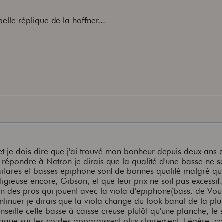
elle réplique de la hoffner...
et je dois dire que j'ai trouvé mon bonheur depuis deux ans 
r répondre à Natron je dirais que la qualité d'une basse ne 
uitares et basses epiphone sont de bonnes qualité malgré qu'
igieuse encore, Gibson, et que leur prix ne soit pas excessif
ien des pros qui jouent avec la viola d'epiphone(bass. de Vou
ontinuer je dirais que la viola change du look banal de la pl
onseille cette basse à caisse creuse plutôt qu'une planche, le 
taque sur les cordes apparaissent plus clairement. Légère, 