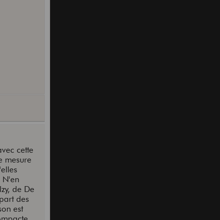
avec cette
se mesure
elles
. N'en
lzy, de De
upart des
son est
compacte,