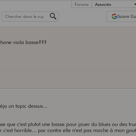
Forums
Associés
Suivre
Gui
phone viola basse???
éja un topic dessus...
nse que c'est plutot une basse pour jouer du blues ou des tru
r c'est horrible... par contre elle n'est pas moche à mon gout,