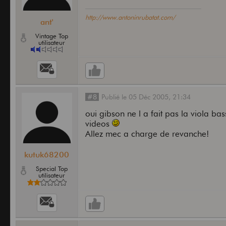
http://www.antoninrubatat.com/
ant'
Vintage Top
utilisateur
#8
Publié
le
05 Déc 2005,
21:34
oui gibson ne l a fait pas la viola b
videos
Allez mec a charge de revanche!
kutuk68200
Special Top
utilisateur