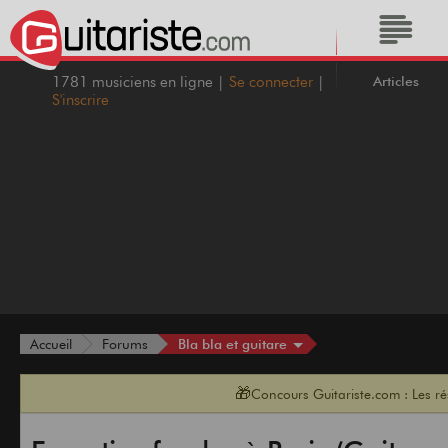
Articles
1781 musiciens en ligne |
Se connecter
|
S'inscrire
Bla bla et guitare
Accueil
Forums
🎁
Concours Guitariste.com : Les r