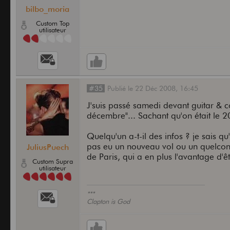
bilbo_moria
Custom Top
utilisateur
#35
Publié
le
22 Déc 2008,
16:45
J'suis passé samedi devant guitar & co
décembre"... Sachant qu'on était le 2
Quelqu'un a-t-il des infos ? je sais qu'
pas eu un nouveau vol ou un quelconqu
JuliusPuech
de Paris, qui a en plus l'avantage d'êt
Custom Supra
utilisateur
***
Clapton is God