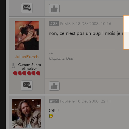
#33
Publié
le
18 Déc 2008,
10:16
non, ce n'est pas un bug ! mais je me
***
JuliusPuech
Clapton is God
Custom Supra
utilisateur
#34
Publié
le
18 Déc 2008,
22:11
OK !