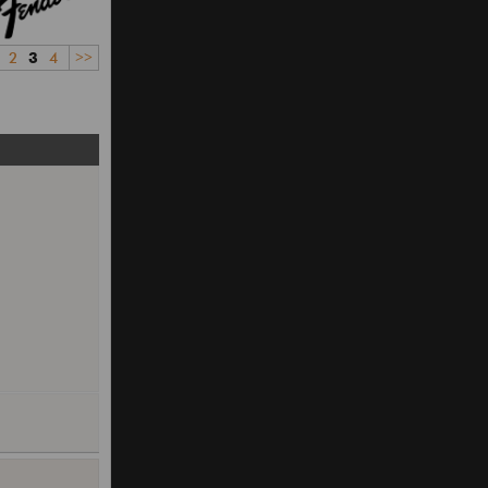
2
3
4
>>