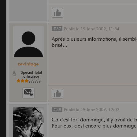
#37
Publié
le
19 Janv 2009,
11:54
Après plusieurs informations, il sembl
brisé...
zevintage
Special Total
utilisateur
#38
Publié
le
19 Janv 2009,
12:02
Ca c'est fort dommage, il y avait de 
Pour eux, c'est encore plus dommage.