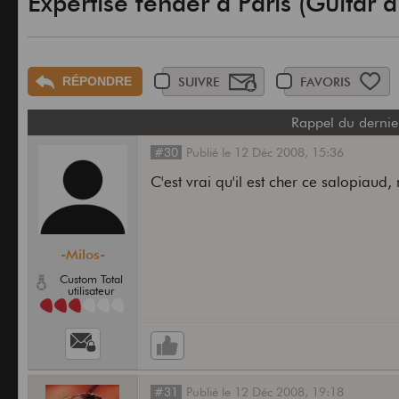
Expertise fender à Paris (Guitar a
RÉPONDRE
SUIVRE
FAVORIS
Rappel du dernie
#30
Publié
le
12 Déc 2008,
15:36
C'est vrai qu'il est cher ce salopiau
-Milos-
Custom Total
utilisateur
#31
Publié
le
12 Déc 2008,
19:18