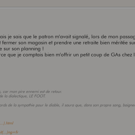
ais je sais que le patron m'avait signalé, lors de mon passag
tôt fermer son magasin et prendre une retraite bien méritée sur
ce sur son planning !
rce que je comptais bien m'offrir un petit coup de GAs chez lu
s, car mon pire ennemi est de retour.
t de la dialectique, LE FOOT.
ords de la sympathie pour le diable, il saura que, dans son propre sang, baigne
..).html
t(...)ng=fr