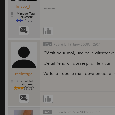
tetsuo_fr
*********
Vintage Total
utilisateur
#39
Publié
le
19 Janv 2009,
12:07
C'était pour moi, une belle alternativ
C'était l'endroit qui respirait le vivant
Va falloir que je me trouve un autre li
zevintage
Special Total
utilisateur
#40
Publié
le
24 Mar 2009,
08:49