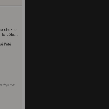
e chez lui
 la côte...
i l'été
nt déjà mes