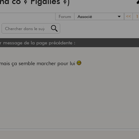
nd co ? Pigalles ?)
Forum
Associé
<<
1
r message de la page précédente :
d, mais ça semble marcher pour lui