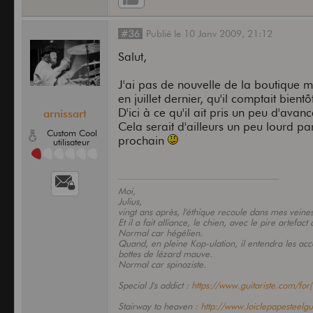
#36
Publié
le
10 Janv 2009,
21:12
Salut,
J'ai pas de nouvelle de la boutique m
en juillet dernier, qu'il comptait bien
D'ici à ce qu'il ait pris un peu d'avan
arnissart
Cela serait d'ailleurs un peu lourd pa
Custom Cool
prochain
utilisateur
Moi,
Julius,
vingt ans après, l'éthique recoule dans mes veine
Et il a fait alliance, le chien, avec le pire artefac
Normal car hégélien.
Quand, en pleine Kop-ulation, il entendra les acc
bottes de lézard mauve.
Normal car spinoziste.
Special J's addict :
https://www.guitariste.com/for(.
Stairway to heaven :
http://www.loiclepapesteelgui