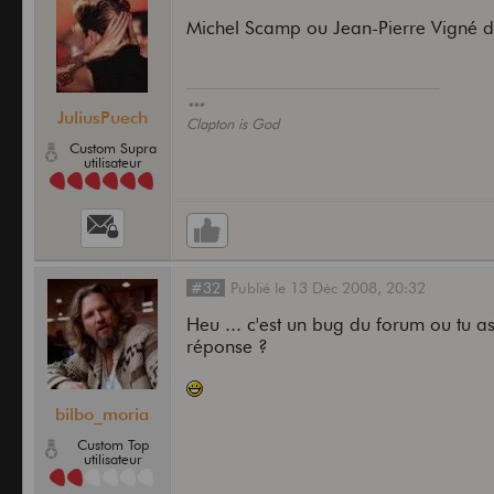
Michel Scamp ou Jean-Pierre Vigné do
***
JuliusPuech
Clapton is God
Custom Supra
utilisateur
#32
Publié
le
13 Déc 2008,
20:32
Heu ... c'est un bug du forum ou tu 
réponse ?
bilbo_moria
Custom Top
utilisateur