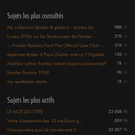
guitare
Sujets les plus consultés
My collection (fender & gibson) - photos (by
98K
gunsvl)
Livres, DVDs sur les Stratocaster de Fender
27K
.:: Fender Robben Ford-The Official User Club ::.
21K
expertise fender à Paris (Guitar and co ? Pigalles
12K
?)
Meilleur luthier Fender actuel (région parisienne)?
7K
Fender Factory 1959
9K
my newfender starto
1K
Sujets les plus actifs
LE MOT DU TITRE
22 008
Votre classement des 10 meilleurs g...
859
Vous ecoutez quoi là maintenant ?
52 307