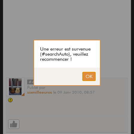
#46
Publié
par
sixmilleeuros
le
09 Janv 2010,
08:57