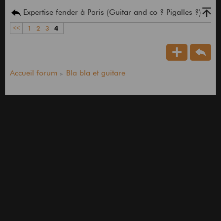
Expertise fender à Paris (Guitar and co ? Pigalles ?)
<<
1
2
3
4
Accueil forum
Bla bla et guitare