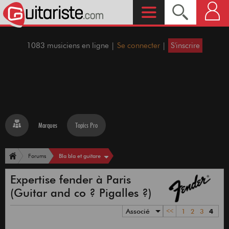
1083 musiciens en ligne |
Se connecter
|
S'inscrire
Marques
Topics Pro
Bla bla et guitare
Forums
Expertise fender à Paris
(Guitar and co ? Pigalles ?)
Associé
<<
1
2
3
4