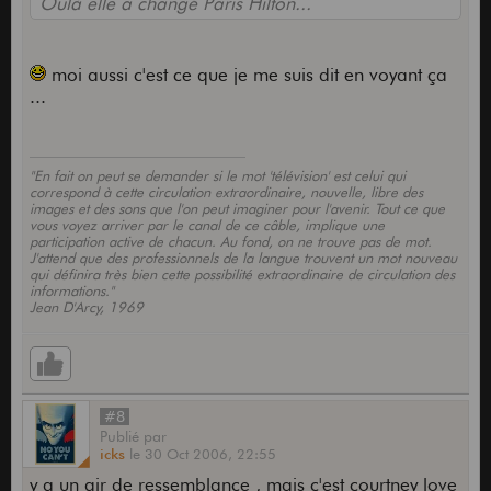
Oulà elle a changé Paris Hilton...
moi aussi c'est ce que je me suis dit en voyant ça
...
"En fait on peut se demander si le mot 'télévision' est celui qui
correspond à cette circulation extraordinaire, nouvelle, libre des
images et des sons que l'on peut imaginer pour l'avenir. Tout ce que
vous voyez arriver par le canal de ce câble, implique une
participation active de chacun. Au fond, on ne trouve pas de mot.
J'attend que des professionnels de la langue trouvent un mot nouveau
qui définira très bien cette possibilité extraordinaire de circulation des
informations."
Jean D'Arcy, 1969
#8
Publié
par
icks
le
30 Oct 2006,
22:55
y a un air de ressemblance , mais c'est courtney love