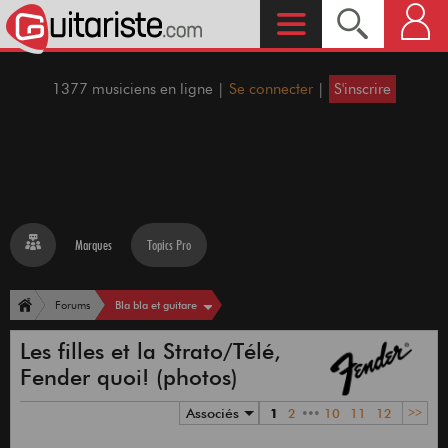
1377 musiciens en ligne |
Se connecter
|
S'inscrire
Marques
Topics Pro
Bla bla et guitare
Forums
Les filles et la Strato/Télé,
Fender quoi! (photos)
Associés
1
2
•••
10
11
12
>>