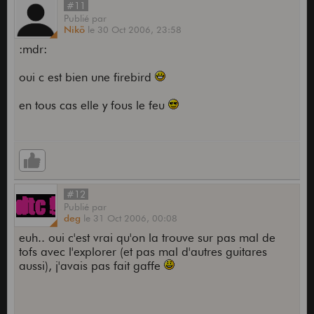
#11
Publié
par
Nikö
le
30 Oct 2006,
23:58
:mdr:
oui c est bien une firebird
en tous cas elle y fous le feu
#12
Publié
par
deg
le
31 Oct 2006,
00:08
euh.. oui c'est vrai qu'on la trouve sur pas mal de
tofs avec l'explorer (et pas mal d'autres guitares
aussi), j'avais pas fait gaffe