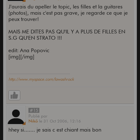
J'aurais du apeller le topic, les filles et la guitares
(photos), mais c'est pas grave, je regarde ce que je
peux trouver!
MAIS ME DITES PAS QU'IL Y A PLUS DE FILLES EN
S.G QU'EN STRATO !!!
edit: Ana Popovic
[img][/img]
http://www.myspace.com/lawashrock
#15
Publié
par
Nikö
le
31 Oct 2006,
12:16
hhey si....... je sais c est chiant mais bon