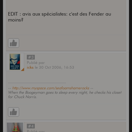
EDIT : avis aux spécialistes: c'est des Fender au
moins?
#3
Publié
par
icks
le
30 Oct 2006,
16:53
--
http://www.myspace.com/seafoamshamerocks
--
When the Boogeyman goes to sleep every night, he checks his closet
for Chuck Norris.
#4
Publié
par