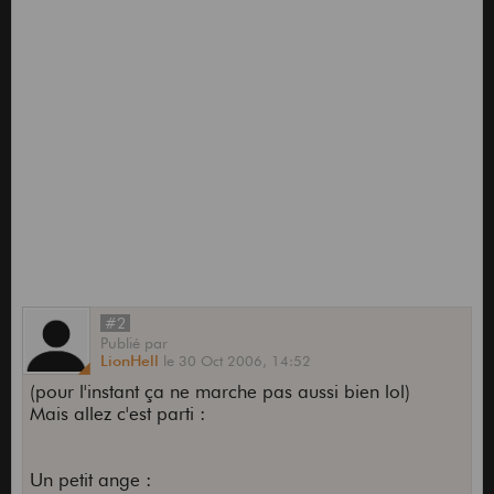
#2
Publié
par
LionHell
le
30 Oct 2006,
14:52
(pour l'instant ça ne marche pas aussi bien lol)
Mais allez c'est parti :
Un petit ange :