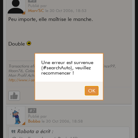
#6
Publié
par
Marv'SC
le
30 Oct 2006,
18:53
Peu importe, elle maîtrise le manche.
Double
Transactions effectuées sur le forum : Glamanshred, Vince99,
titoon76, Colas, Schecter.
Mon Profil Achat/Vente by Zebutcher
http://www.i-services.net/memb(...)w=cat
#7
Publié
par
Bobba
le
30 Oct 2006,
18:58
Robota a écrit :