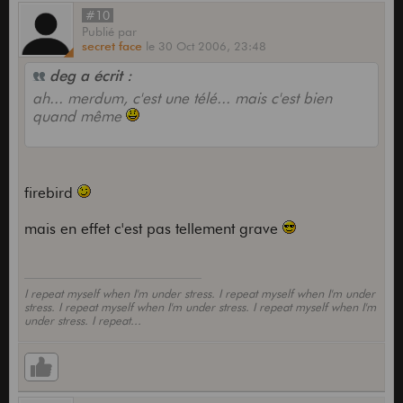
#10
Publié
par
secret face
le
30 Oct 2006,
23:48
deg a écrit :
ah... merdum, c'est une télé... mais c'est bien
quand même
firebird
mais en effet c'est pas tellement grave
I repeat myself when I'm under stress. I repeat myself when I'm under
stress. I repeat myself when I'm under stress. I repeat myself when I'm
under stress. I repeat...