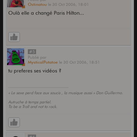
Ostinatou
le
30 Oct 2006,
18:01
Oulà elle a changé Paris Hilton...
#5
Publié
par
MysticalPotatoe
le
30 Oct 2006,
18:51
tu preferes ses vidéos ?
« Le sexe perd face aux soucis , la musique aussi » Don Guillermo.
Autruche à temps partiel.
To be a Troll and not to rock.