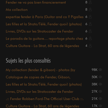
Fender ne va pas bien financierement
8
Ma collection
8
expertise fender à Paris (Guitar and co ? Pigalles
6
?)
Les filles et la Strato/Télé, Fender quoi! (photos)
6
Livres, DVDs sur les Stratocaster de Fender
6
Le paradis de la guitare… reportage photo chez
6
CME
Culture Guitare - La Strat, 60 ans de légendes
4
Sujets les plus consultés
My collection (fender & gibson) - photos (by
98K
gunsvl)
Catalogue de copies de Fender, Gibson,
50K
Gretsch...
Les filles et la Strato/Télé, Fender quoi! (photos)
38K
Livres, DVDs sur les Stratocaster de Fender
27K
.:: Fender Robben Ford-The Official User Club ::.
21K
Culture Guitare - La Strat, 60 ans de légendes
17K