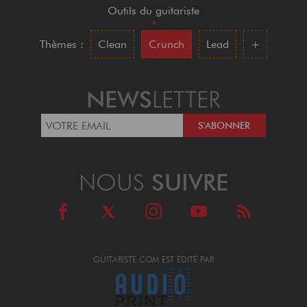
Outils du guitariste
•
Thèmes :
Clean
Crunch
Lead
+
NEWS
LETTER
NOUS
SUIVRE
GUITARISTE.COM EST ÉDITÉ PAR