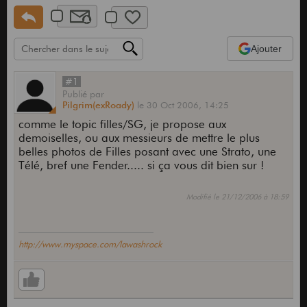
Ajouter
#1
Publié
par
Pilgrim(exRoady)
le
30 Oct 2006,
14:25
comme le topic filles/SG, je propose aux
demoiselles, ou aux messieurs de mettre le plus
belles photos de Filles posant avec une Strato, une
Télé, bref une Fender..... si ça vous dit bien sur !
Modifié le 21/12/2006 à 18:59
http://www.myspace.com/lawashrock