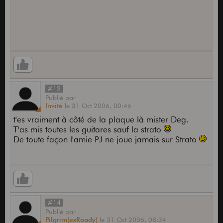
#13
Publié
par
Invité
le
31 Oct 2006,
00:46
t'es vraiment à côté de la plaque là mister Deg.
T'as mis toutes les guitares sauf la strato
De toute façon l'amie PJ ne joue jamais sur Strato
#14
Publié
par
Pilgrim(exRoady)
le
31 Oct 2006,
08:34