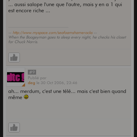
... aussi salope l'une que l'autre, mais y en a 1 qui
est encore riche ...
--
http://www.myspace.com/seafoamshamerocks
--
When the Boogeyman goes to sleep every night, he checks his closet
for Chuck Norris.
#9
Publié
par
deg
le
30 Oct 2006,
23:46
ah... merdum, c'est une télé... mais c'est bien quand
même