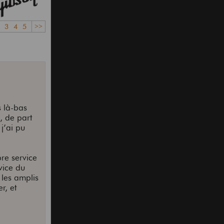
3
4
5
>>
s là-bas
, de part
j’ai pu
bre service
vice du
 les amplis
r, et