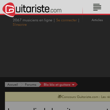
Articles
2067 musiciens en ligne |
Se connecter
|
S'inscrire
Bla bla et guitare
Accueil
Forums
🎁
Concours Guitariste.com : Les r