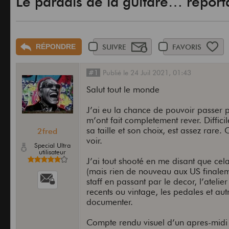
Le paradis de la guitare… repor
RÉPONDRE
SUIVRE
FAVORIS
#1
Publié
le
24 Juil 2021,
01:43
Salut tout le monde
J’ai eu la chance de pouvoir passer 
m’ont fait completement rever. Diffic
sa taille et son choix, est assez rare
2fred
voir.
Special Ultra
utilisateur
J’ai tout shooté en me disant que cel
(mais rien de nouveau aux US finale
staff en passant par le decor, l’ateli
recents ou vintage, les pedales et autr
documenter.
Compte rendu visuel d’un apres-midi