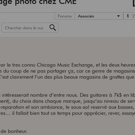
tage photo chez CME
Forums
Associés
1
2
par le tres connu Chicago Music Exchange, et les deux heure
ile du coup de ne pas partager ça, car ce genre de magasins
. C’est clairement l’un des plus beaux magasins de grattes que 
a intéresserait nombre d’entre nous. Des guitares à 7k$ en li
ment), du choix dans chaque marque, jusqu’au niveau de ser
er reparation et son ambiance, le sous-sol reservé aux basses,
es… il fallait bien tout ce temps pour apprécier, rever, essaye
 de bonheur.