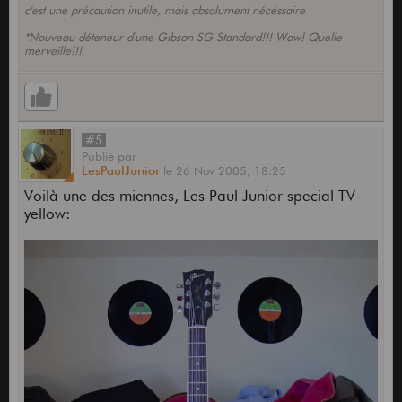
c'est une précaution inutile, mais absolument nécéssaire
*Nouveau déteneur d'une Gibson SG Standard!!! Wow! Quelle
merveille!!!
#5
Publié
par
LesPaulJunior
le
26 Nov 2005,
18:25
Voilà une des miennes, Les Paul Junior special TV
yellow: