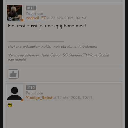
#11
Publié
par
vodevil_57
le
27 Nov 2005,
03:50
lool moi aussi jai une epiphone mec!
c'est une précaution inutile, mais absolument nécéssaire
*Nouveau déteneur d'une Gibson SG Standard!!! Wow! Quelle
merveille!!!
#12
Publié
par
Vintäge_Beäuf
le
11 Mar 2008,
10:11