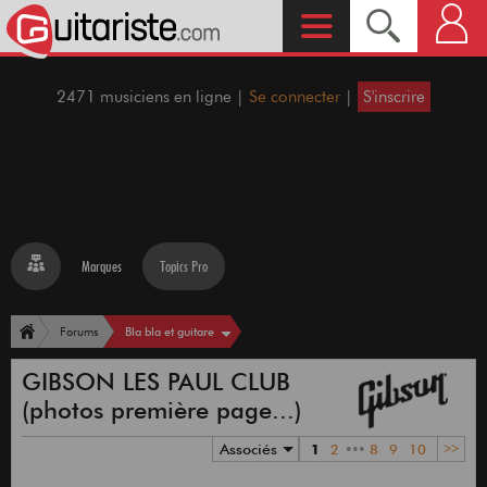
2471 musiciens en ligne |
Se connecter
|
S'inscrire
Marques
Topics Pro
Bla bla et guitare
Forums
GIBSON LES PAUL CLUB
(photos première page...)
Associés
1
2
•••
8
9
10
>>