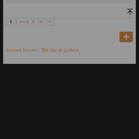
1
2
•••
8
9
10
>>
Accueil forum
Bla bla et guitare