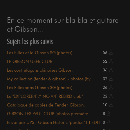
En ce moment sur bla bla et guitare
et Gibson...
Sujets les plus suivis
Les Filles et la Gibson SG (photos)
56
LE GIBSON USER CLUB
52
Les contrefaçons chinoises Gibson.
36
My collection (fender & gibson) - photos (by
32
gunsvl)
Les Filles sans Gibson SG (photos)
26
Le "EXPLORER/FLYING V/FIREBIRD club"
22
Catalogue de copies de Fender, Gibson,
10
Gretsch...
GIBSON LES PAUL CLUB (photos première
8
page...)
Envoi par UPS : Gibson Historic "perdue" !!! EDIT
8