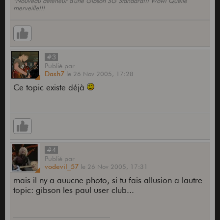
*Nouveau déteneur d'une Gibson SG Standard!!! Wow! Quelle
merveille!!!
#3
Publié
par
Dash7
le
26 Nov 2005,
17:28
Ce topic existe déjà
#4
Publié
par
vodevil_57
le
26 Nov 2005,
17:31
mais il ny a auucne photo, si tu fais allusion a lautre
topic: gibson les paul user club...