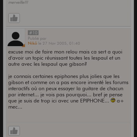
merveille!!!
#10
Publié
par
Nikö
le
27 Nov 2005,
01:40
excuse moi de faire mon relou mais ca sert a quoi
d'avoir un topic réunissant toutes les lespaul et un
autre avec les lespaul que gibson?
je connais certaines epiphones plus jolies que les
gibson et comme on a pas encore inventé les forums
interactifs où on peux essayer la guitare de chacun
par internet... je vois pas pourquoi... bref je pense
que je suis de trop ici avec une EPIPHONE...
a+
mec...