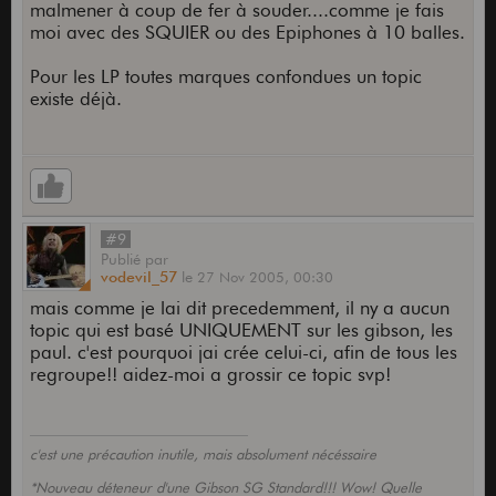
malmener à coup de fer à souder....comme je fais
moi avec des SQUIER ou des Epiphones à 10 balles.
Pour les LP toutes marques confondues un topic
existe déjà.
#9
Publié
par
vodevil_57
le
27 Nov 2005,
00:30
mais comme je lai dit precedemment, il ny a aucun
topic qui est basé UNIQUEMENT sur les gibson, les
paul. c'est pourquoi jai crée celui-ci, afin de tous les
regroupe!! aidez-moi a grossir ce topic svp!
c'est une précaution inutile, mais absolument nécéssaire
*Nouveau déteneur d'une Gibson SG Standard!!! Wow! Quelle