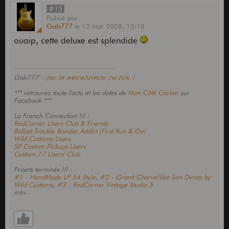
#15
Publié
par
Gab777
le
12 Mar 2008,
10:18
ouaip, cette deluxe est splendide
Gab777 -
ợยє lค ๓คא๏ภภคเรє קʀєภภє
!
*** retrouvez toute l'actu et les dates de
Mon Côté Cocker
sur
Facebook ***
La French Connection !!! :
RedCorner Users Club & Friends
Ballast Trouble Booster Addict (First Run & Ge)
Wild Customs Users
SP Custom Pickups Users
Custom 77 Users' Club
Projets terminés !!! :
#1 - HandMade LP 54 Style
,
#2 - Granit Charvel'like San Dimas by
Wild Customs
,
#3 - RedCorner Vintage Studio 5
mIn-