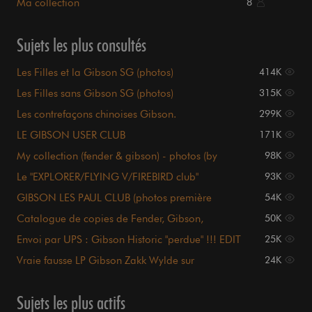
Ma collection
8
Sujets les plus consultés
Les Filles et la Gibson SG (photos)
414K
Les Filles sans Gibson SG (photos)
315K
Les contrefaçons chinoises Gibson.
299K
LE GIBSON USER CLUB
171K
My collection (fender & gibson) - photos (by
98K
gunsvl)
Le "EXPLORER/FLYING V/FIREBIRD club"
93K
GIBSON LES PAUL CLUB (photos première
54K
page...)
Catalogue de copies de Fender, Gibson,
50K
Gretsch...
Envoi par UPS : Gibson Historic "perdue" !!! EDIT
25K
Vraie fausse LP Gibson Zakk Wylde sur
24K
audiofanzine^^
Sujets les plus actifs