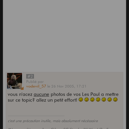
#2
Publié
par
vodevil_57
le
26 Nov 2005,
17:21
vous n'acez
aucune
photos de vos Les Paul a mettre
sur ce topic? allez un petit effort!
c'est une précaution inutile, mais absolument nécéssaire