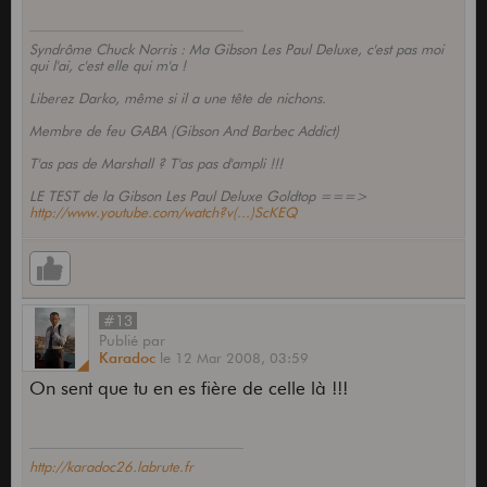
Syndrôme Chuck Norris : Ma Gibson Les Paul Deluxe, c'est pas moi
qui l'ai, c'est elle qui m'a !
Liberez Darko, même si il a une tête de nichons.
Membre de feu GABA (Gibson And Barbec Addict)
T'as pas de Marshall ? T'as pas d'ampli !!!
LE TEST de la Gibson Les Paul Deluxe Goldtop ===>
http://www.youtube.com/watch?v(...)ScKEQ
#13
Publié
par
Karadoc
le
12 Mar 2008,
03:59
On sent que tu en es fière de celle là !!!
http://karadoc26.labrute.fr