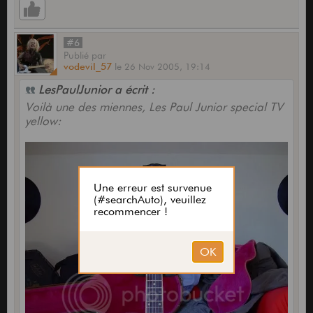
#6
Publié
par
vodevil_57
le
26 Nov 2005,
19:14
LesPaulJunior a écrit :
Voilà une des miennes, Les Paul Junior special TV
yellow: