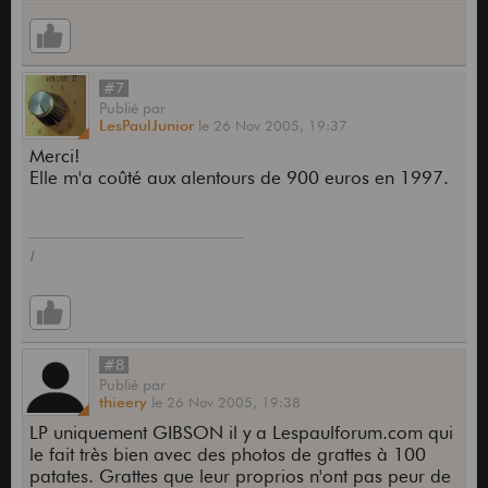
#7
Publié
par
LesPaulJunior
le
26 Nov 2005,
19:37
Merci!
Elle m'a coûté aux alentours de 900 euros en 1997.
l
#8
Publié
par
thieery
le
26 Nov 2005,
19:38
LP uniquement GIBSON il y a Lespaulforum.com qui
le fait très bien avec des photos de grattes à 100
patates. Grattes que leur proprios n'ont pas peur de