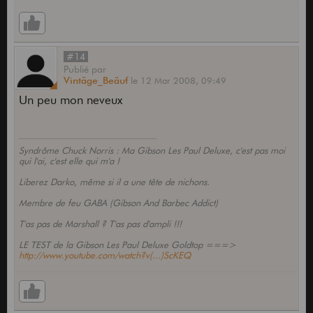
#14
Publié
par
Vintäge_Beäuf
le
12 Mar 2008,
09:49
Un peu mon neveux
Syndrôme Chuck Norris : Ma Gibson Les Paul Deluxe, c'est pas moi
qui l'ai, c'est elle qui m'a !
Liberez Darko, même si il a une tête de nichons.
Membre de feu GABA (Gibson And Barbec Addict)
T'as pas de Marshall ? T'as pas d'ampli !!!
LE TEST de la Gibson Les Paul Deluxe Goldtop ===>
http://www.youtube.com/watch?v(...)ScKEQ