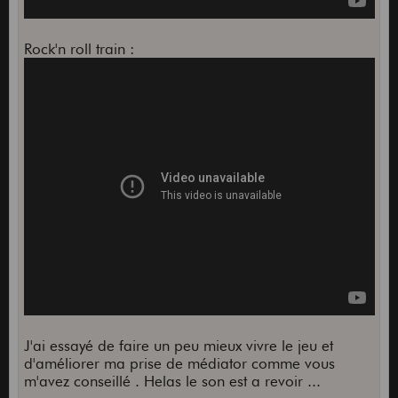
Rock'n roll train :
J'ai essayé de faire un peu mieux vivre le jeu et
d'améliorer ma prise de médiator comme vous
m'avez conseillé . Helas le son est a revoir ...