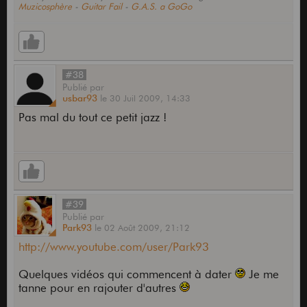
Muzicosphère
-
Guitar Fail
-
G.A.S. a GoGo
#38
Publié
par
usbar93
le
30 Juil 2009,
14:33
Pas mal du tout ce petit jazz !
#39
Publié
par
Park93
le
02 Août 2009,
21:12
http://www.youtube.com/user/Park93
Quelques vidéos qui commencent à dater
Je me
tanne pour en rajouter d'autres