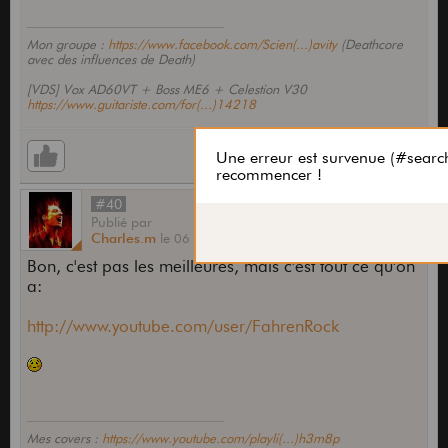
Mon groupe :
https://www.facebook.com/Scien(...)avity
(Deathcore
avec des influences de Death)
[VDS] Vox AD60VT + Boss ME6 + Celestion V30
https://www.guitariste.com/for(...)14218
#40
Publié
par
Charles.m
le
06 Août 2009,
00:33
Bon, c'est pas les meilleures, mais c'est tout ce qu'on
a:
http://www.youtube.com/user/FahrenRock
Mes covers :
https://www.youtube.com/playli(...)h3m8p