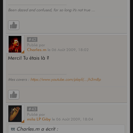
Been dazed and confused, for so long it's not true ...
#42
Publié
par
Charles.m
le
06 Août 2009,
18:02
Merci! Tu étais là ?
Mes covers :
https://www.youtube.com/playli(...)h3m8p
#43
Publié
par
mila LP Giby
le
06 Août 2009,
18:04
Charles.m a écrit :