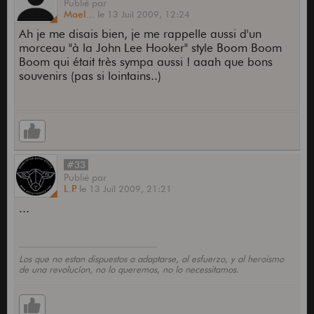
Publié
par
Mael...
le
13 Juil 2009,
12:24
Ah je me disais bien, je me rappelle aussi d'un
morceau "à la John Lee Hooker" style Boom Boom
Boom qui était très sympa aussi ! aaah que bons
souvenirs (pas si lointains..)
#33
Publié
par
L.P.
le
13 Juil 2009,
21:21
...
Los que no estan dispuestos a adaptarse, al esfuerzo, y al heroismo
de una revolucíon, no lo queremos, no lo necessitamos.