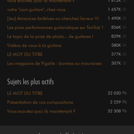
vous ecoutez quoi là maintenant ?
1 812K
votre "coin guitare", chez vous
1 657K
[Jeu] Annonces farfelues ou cherchez l'erreur !!!
1 490K
Les pires performances guitaristique sur TonTub' !
856K
Le topic de la prise de photo... de guitares !
829K
Vidéos de vous à la guitare
580K
LE MOT DU TITRE
577K
Les magasins de Pigalle : bonnes ou mauvaises
507K
expériences ?
Sujets les plus actifs
LE MOT DU TITRE
22 030
Présentation de vos compositions
2 259
Vous ecoutez quoi là maintenant ?
52 308