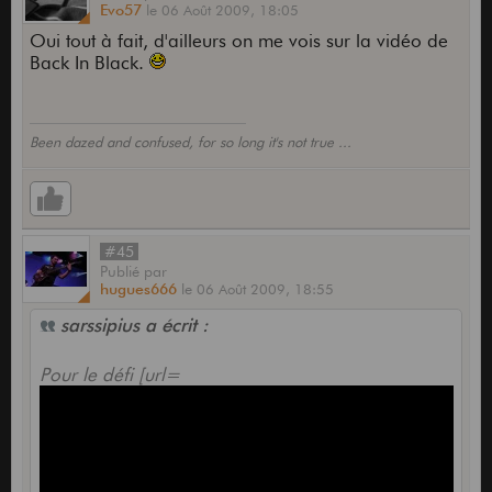
Evo57
le
06 Août 2009,
18:05
Oui tout à fait, d'ailleurs on me vois sur la vidéo de
Back In Black.
Been dazed and confused, for so long it's not true ...
#45
Publié
par
hugues666
le
06 Août 2009,
18:55
sarssipius a écrit :
Pour le défi [url=