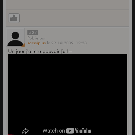
#37
Publié
par
sarssipius
le
29 Juil 2009,
19:28
Un jour j'ai cru pouvoir [url=