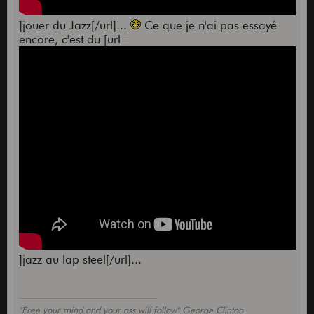
]jouer du Jazz[/url]...
Ce que je n'ai pas essayé
encore, c'est du [url=
]jazz au lap steel[/url]...
"Free your mind and your ass will follow" George Clinton