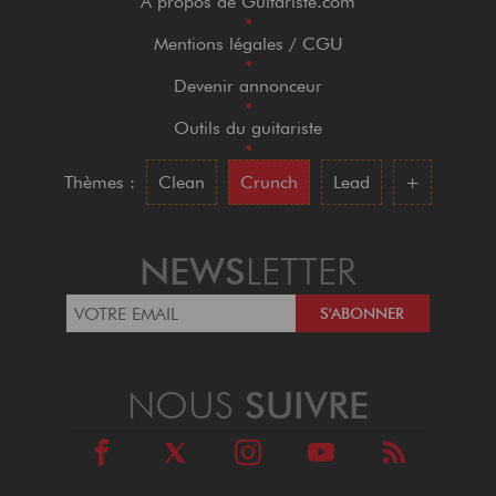
A propos de Guitariste.com
•
Mentions légales / CGU
•
Devenir annonceur
•
Outils du guitariste
•
Thèmes :
Clean
Crunch
Lead
+
NEWS
LETTER
NOUS
SUIVRE