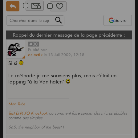
Suivre
Rappel du dernier message de la page précédente :
#30
Publié
par
eclectik
le
13 Juil 2009,
12:18
Si si
Le méthode je me souviens plus, mais c'était un
tapping "à la Van halen"
Mon Tube
Test EHX XO Knockout
, ou comment faire sonner des micros doubles
comme des simples.
665, the neighbor of the beast !