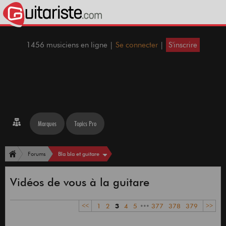
1456 musiciens en ligne |
Se connecter
|
S'inscrire
Marques
Topics Pro
Bla bla et guitare
Forums
Vidéos de vous à la guitare
<<
1
2
3
4
5
•••
377
378
379
>>