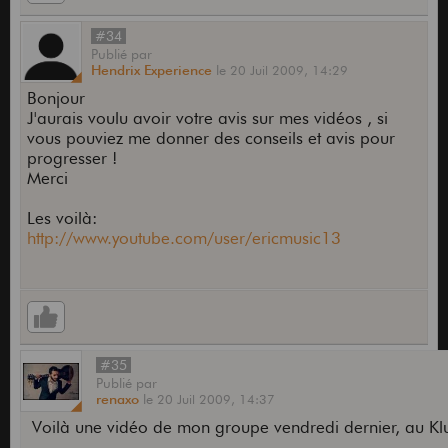
#34
Publié
par
Hendrix Experience
le
20 Juil 2009,
14:29
Bonjour
J'aurais voulu avoir votre avis sur mes vidéos , si
vous pouviez me donner des conseils et avis pour
progresser !
Merci
Les voilà:
http://www.youtube.com/user/ericmusic13
#35
Publié
par
renaxo
le
20 Juil 2009,
14:37
Voilà une vidéo de mon groupe vendredi dernier, au Klub