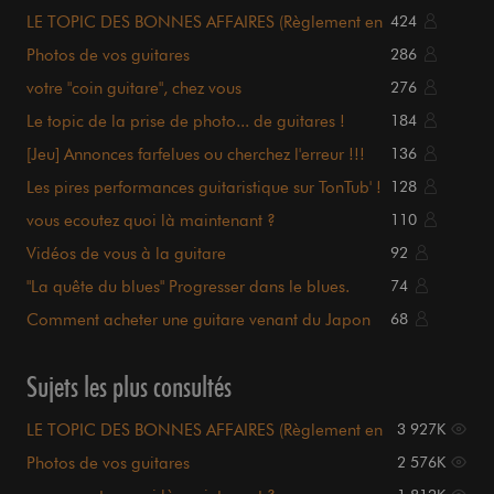
LE TOPIC DES BONNES AFFAIRES (Règlement en
424
page 1)
Photos de vos guitares
286
votre "coin guitare", chez vous
276
Le topic de la prise de photo... de guitares !
184
[Jeu] Annonces farfelues ou cherchez l'erreur !!!
136
Les pires performances guitaristique sur TonTub' !
128
vous ecoutez quoi là maintenant ?
110
Vidéos de vous à la guitare
92
"La quête du blues" Progresser dans le blues.
74
Comment acheter une guitare venant du Japon
68
sur Internet ?!
Sujets les plus consultés
LE TOPIC DES BONNES AFFAIRES (Règlement en
3 927K
page 1)
Photos de vos guitares
2 576K