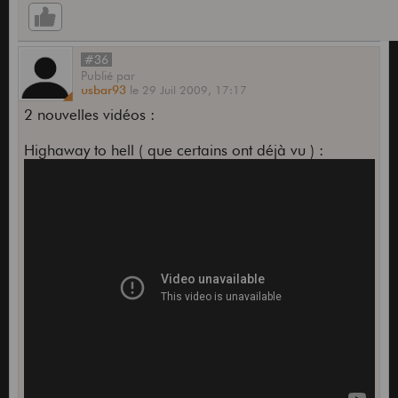
#36
Publié
par
usbar93
le
29 Juil 2009,
17:17
2 nouvelles vidéos :
Highaway to hell ( que certains ont déjà vu ) :