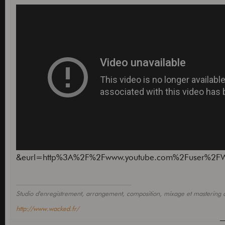
&eurl=http%3A%2F%2Fwww.youtube.com%2Fuser%2FWac
Studio d'enregistrement, arrangement, composition, mixage et mastering 
http://www.wacked.fr/