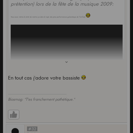
prétention) lors de la fête de la musique 2009:
Vous avez même le droit de mettre ça dans le topic des pires performances guitaristique de TonTube
En tout cas j'adore votre bassiste
Biosmog: "T'es franchement pathétique."
#32