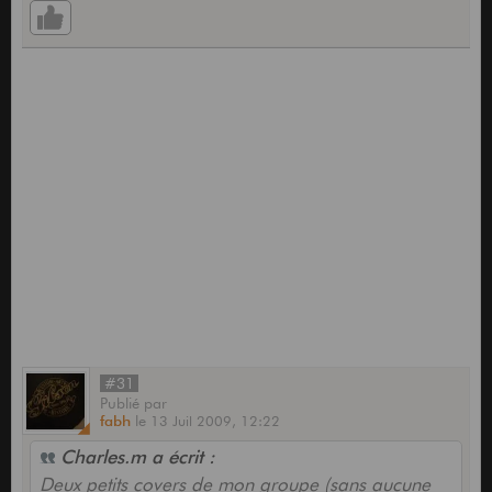
#31
Publié
par
fabh
le
13 Juil 2009,
12:22
Charles.m a écrit :
Deux petits covers de mon groupe (sans aucune