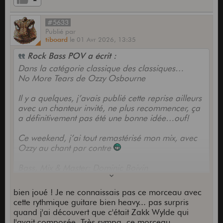
#5633
Publié
par
tiboard
le
01 Avr 2026,
13:35
Rock Bass POV a écrit :
Dans la catégorie classique des classiques…
No More Tears de Ozzy Osbourne
Il y a quelques, j’avais publié cette reprise ailleurs
avec un chanteur invité, ne plus recommencer, ça
a définitivement pas été une bonne idée…ouf!
Ce weekend, j’ai tout remastérisé mon mix, avec
Ozzy au chant par contre
Bass, Mix & Master: Dominic Boivin
Drums: Rudy Canavati
Guitars: Tony Paré
bien joué ! Je ne connaissais pas ce morceau avec
cette rythmique guitare bien heavy... pas surpris
Rock On
quand j'ai découvert que c'était Zakk Wylde qui
l'avait composée. Très sympa, ce morceau.