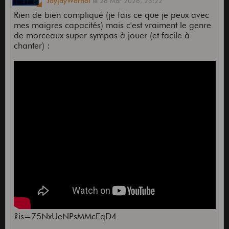
JayjayWarhol
le
26 Mar 2026,
23:22
Rien de bien compliqué (je fais ce que je peux avec
mes maigres capacités) mais c'est vraiment le genre
de morceaux super sympas à jouer (et facile à
chanter) :
?is=75NxUeNPsMMcEqD4