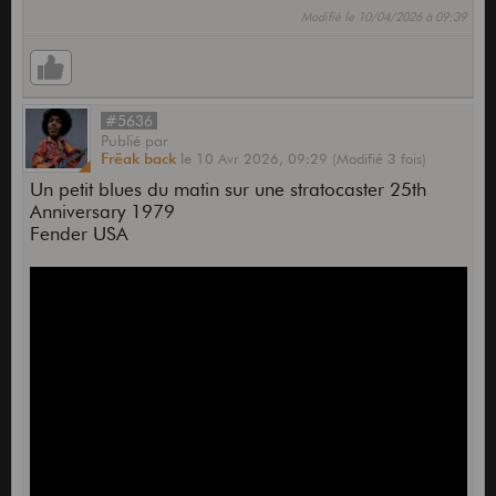
Modifié le 10/04/2026 à 09:39
#5636
Publié
par
Frëak back
le
10 Avr 2026,
09:29
(Modifié 3 fois)
Un petit blues du matin sur une stratocaster 25th
Anniversary 1979
Fender USA