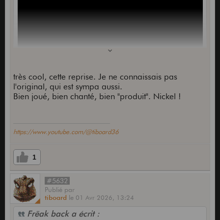
très cool, cette reprise. Je ne connaissais pas
l'original, qui est sympa aussi.
Bien joué, bien chanté, bien "produit". Nickel !
https://www.youtube.com/@tiboard36
?is=75NxUeNPsMMcEqD4
1
#5632
Publié
par
tiboard
le
01 Avr 2026,
13:24
Frëak back a écrit :