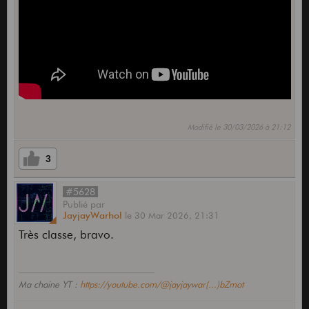
Modifié le 30/03/2026 à 21:12
3
#5628
Publié
par
JayjayWarhol
le
30 Mar 2026,
21:31
Très classe, bravo.
Ma chaine YT :
https://youtube.com/@jayjaywar(...)bZmot