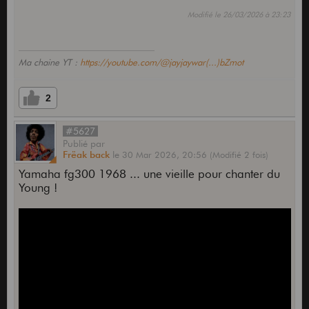
Modifié le 26/03/2026 à 23:23
Ma chaine YT :
https://youtube.com/@jayjaywar(...)bZmot
2
#5627
Publié
par
Frëak back
le
30 Mar 2026,
20:56
(Modifié 2 fois)
Yamaha fg300 1968 ... une vieille pour chanter du
Young !