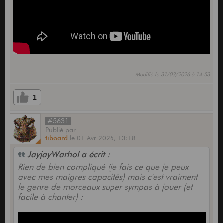
Modifié le 31/03/2026 à 14:53
1
#5631
Publié
par
tiboard
le
01 Avr 2026,
13:18
JayjayWarhol a écrit :
Rien de bien compliqué (je fais ce que je peux
avec mes maigres capacités) mais c'est vraiment
le genre de morceaux super sympas à jouer (et
facile à chanter) :