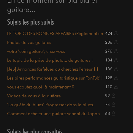
guitare...
Sujets les plus suivis
LE TOPIC DES BONNES AFFAIRES (Règlement en
424
page 1)
Photos de vos guitares
286
votre "coin guitare", chez vous
276
Le topic de la prise de photo... de guitares !
184
[Jeu] Annonces farfelues ou cherchez l'erreur !!!
136
Les pires performances guitaristique sur TonTub' !
128
vous ecoutez quoi là maintenant ?
110
Vidéos de vous à la guitare
92
"La quête du blues" Progresser dans le blues.
74
Comment acheter une guitare venant du Japon
68
sur Internet ?!
Sujets les plus consultés