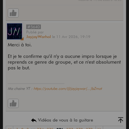
#5640
Publié
par
JayjayWarhol
le
11 Avr 2026,
19:19
Merci à toi.
Et je te confirme qu'il n'y a aucune impro lorsque je
reprends ce genre de groupe, et ce n'est absolument
pas le but.
Ma chaine YT :
https://youtube.com/@jayjaywar(...)bZmot
Vidéos de vous à la guitare