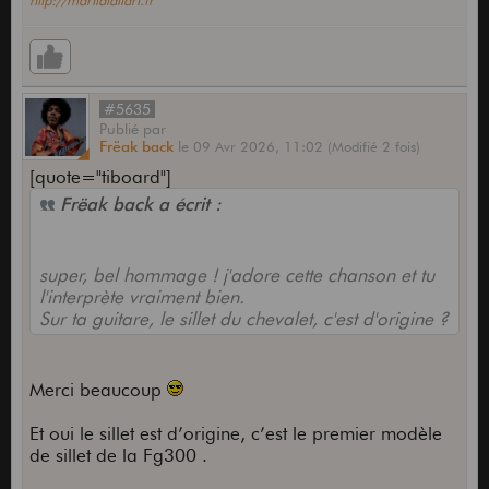
http://martialallart.fr
#5635
Publié
par
Frëak back
le
09 Avr 2026,
11:02
(Modifié 2 fois)
[quote="tiboard"]
Frëak back a écrit :
super, bel hommage ! j'adore cette chanson et tu
l'interprète vraiment bien.
Sur ta guitare, le sillet du chevalet, c'est d'origine ?
Merci beaucoup
Et oui le sillet est d’origine, c’est le premier modèle
de sillet de la Fg300 .