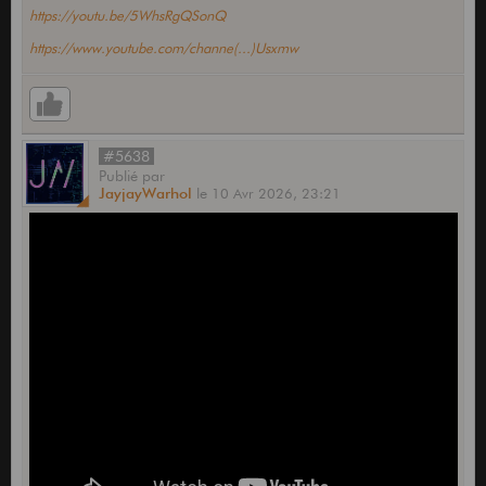
https://youtu.be/5WhsRgQSonQ
https://www.youtube.com/channe(...)Usxmw
#5638
Publié
par
JayjayWarhol
le
10 Avr 2026,
23:21