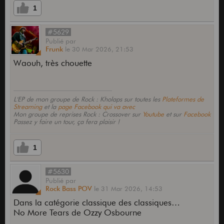
1
#5629
Publié
par
Frunk
le
30 Mar 2026,
21:53
Waouh, très chouette
L'EP de mon groupe de Rock : Kholaps sur toutes les
Plateformes de
Streaming
et la
page Facebook qui va avec
Mon groupe de reprises Rock : Crossover sur
Youtube
et sur
Facebook
Passez y faire un tour, ça fera plaisir !
1
#5630
Publié
par
Rock Bass POV
le
31 Mar 2026,
14:53
Dans la catégorie classique des classiques…
No More Tears de Ozzy Osbourne