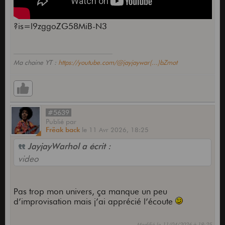
?is=l9zggoZG58MiB-N3
Ma chaine YT :
https://youtube.com/@jayjaywar(...)bZmot
#5639
Publié
par
Frëak back
le
11 Avr 2026,
18:25
JayjayWarhol a écrit :
video
Pas trop mon univers, ça manque un peu
d’improvisation mais j’ai apprécié l’écoute
Modifié le 11/04/2026 à 18:25