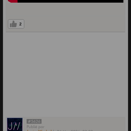
2
#5626
Publié
par