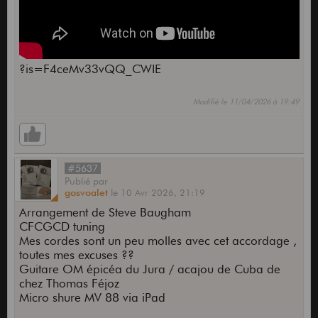
?is=F4ceMv33vQQ_CWIE
Modifié le 11/04/2026 à 19:49
#5637
Publié
par
gosvoalet
le
10 Avr 2026,
21:19
Arrangement de Steve Baugham
CFCGCD tuning
Mes cordes sont un peu molles avec cet accordage ,
toutes mes excuses ??
Guitare OM épicéa du Jura / acajou de Cuba de
chez Thomas Féjoz
Micro shure MV 88 via iPad