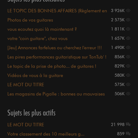
LE TOPIC DES BONNES AFFAIRES (Règlement en
3 926K
page 1)
Photos de vos guitares
2 575K
vous ecoutez quoi là maintenant ?
1 811K
votre "coin guitare", chez vous
1 657K
[Jeu] Annonces farfelues ou cherchez l'erreur !!!
1 490K
Les pires performances guitaristique sur TonTub' !
856K
Le topic de la prise de photo... de guitares !
829K
Vidéos de vous à la guitare
580K
LE MOT DU TITRE
575K
Les magasins de Pigalle : bonnes ou mauvaises
506K
expériences ?
Sujets les plus actifs
LE MOT DU TITRE
21 998
Votre classement des 10 meilleurs g...
859