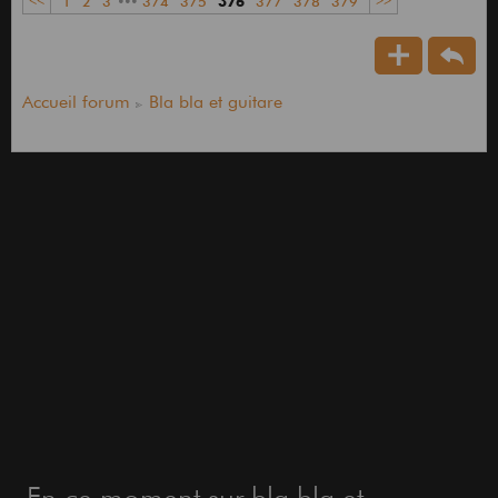
<<
1
2
3
•••
374
375
376
377
378
379
>>
Accueil forum
Bla bla et guitare
En ce moment sur bla bla et