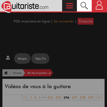
926 musiciens en ligne |
Se connecter
|
S'inscrire
Marques
Topics Pro
Bla bla et guitare
Forums
Vidéos de vous à la guitare
<<
1
2
3
•••
374
375
376
377
378
379
>>