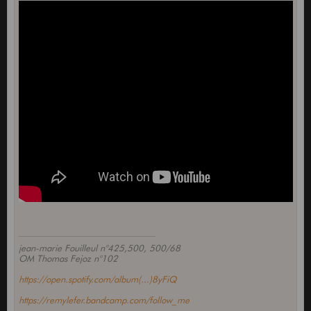
jean-marie Fouilleul n°425,500, 500/68
OM Thomas Fejoz n°102
https://open.spotify.com/album(...)8yFiQ
https://remylefer.bandcamp.com/follow_me