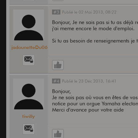
#3
Publié
le
02 Mai 2013,
08:22
Bonjour, Je ne sais pas si tu as déjà 
j'ai meme encore le mode d'emploi.
Si tu as besoin de renseignements je t
jadounetteDu06
#4
Publié
le
23 Déc 2013,
16:41
Bonjour,
Je ne sais pas où vous en êtes de vos
notice pour un orgue Yamaha electon
Merci d'avance pour votre aide
tiwilly