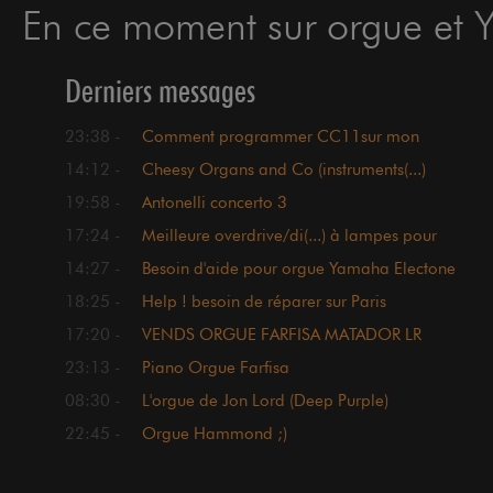
En ce moment sur orgue et 
Derniers messages
23:38 -
Comment programmer CC11sur mon
orgue TECHNICS SX EN3.
14:12 -
Cheesy Organs and Co (instruments(...)
harware/plugins)
19:58 -
Antonelli concerto 3
17:24 -
Meilleure overdrive/di(...) à lampes pour
un orgue ?!
14:27 -
Besoin d'aide pour orgue Yamaha Electone
18:25 -
Help ! besoin de réparer sur Paris
17:20 -
VENDS ORGUE FARFISA MATADOR LR
23:13 -
Piano Orgue Farfisa
08:30 -
L'orgue de Jon Lord (Deep Purple)
22:45 -
Orgue Hammond ;)