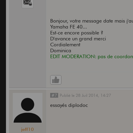
Bonjour, votre message date mais j'au
Yamaha FE 40...
Est-ce encore possible ?
D'avance un grand merci
Cordialement
Dominica
EDIT MODERATION: pas de coordonn
#7
Publié
le
28 Juil 2014,
14:27
essayés diplodoc
jeff10