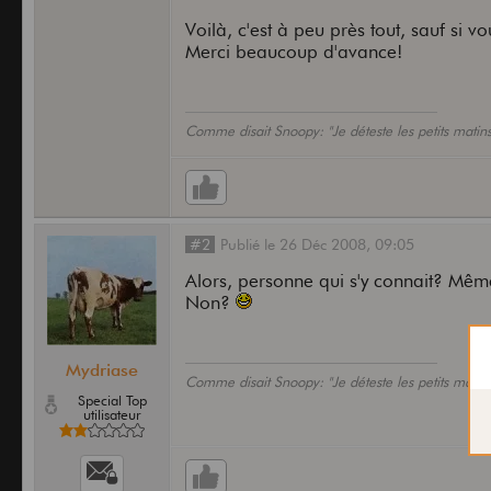
Voilà, c'est à peu près tout, sauf si 
Merci beaucoup d'avance!
Comme disait Snoopy: "Je déteste les petits matins
#2
Publié
le
26 Déc 2008,
09:05
Alors, personne qui s'y connait? Même 
Non?
Mydriase
Comme disait Snoopy: "Je déteste les petits matins
Special Top
utilisateur