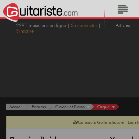
Articles
2291 musiciens en ligne |
Se connecter
|
S'inscrire
Orgue
Accueil
Forums
Clavier et Piano
🎁
Concours Guitariste.com : Les r