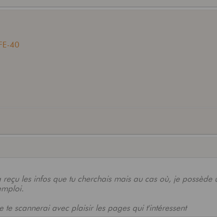
)FE-40
jà reçu les infos que tu cherchais mais au cas où, je possède 
emploi.
 te scannerai avec plaisir les pages qui t'intéressent