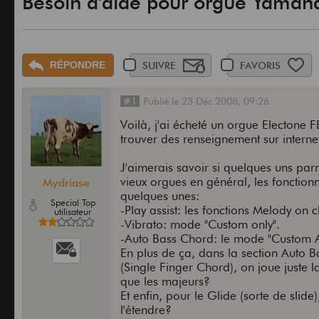
Besoin d'aide pour orgue Yamah
RÉPONDRE
SUIVRE
FAVORIS
#1
Publié
le
23 Déc 2008,
09:26
Voilà, j'ai écheté un orgue Electone
trouver des renseignement sur interne
J'aimerais savoir si quelques uns pa
vieux orgues en général, les fonction
Mydriase
quelques unes:
Special Top
-Play assist: les fonctions Melody on
utilisateur
-Vibrato: mode "Custom only".
-Auto Bass Chord: le mode "Custom A
En plus de ça, dans la section Auto B
(Single Finger Chord), on joue juste la
que les majeurs?
Et enfin, pour le Glide (sorte de slide
l'étendre?