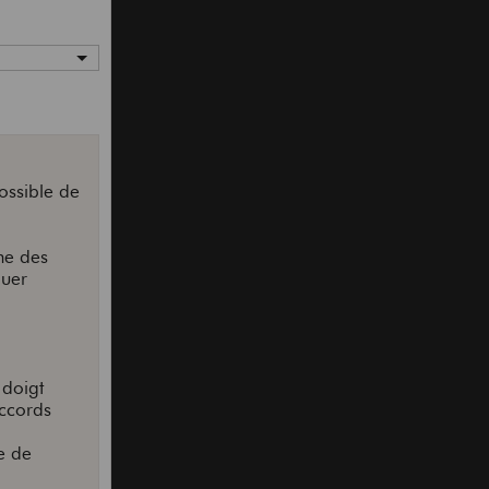
ossible de
me des
quer
 doigt
accords
le de