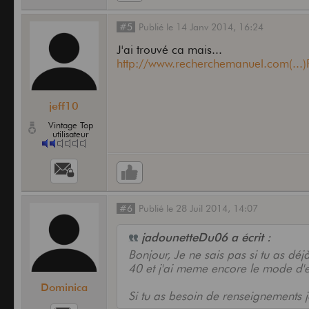
#5
Publié
le
14 Janv 2014,
16:24
J'ai trouvé ca mais...
http://www.recherchemanuel.com(...
jeff10
Vintage Top
utilisateur
#6
Publié
le
28 Juil 2014,
14:07
jadounetteDu06 a écrit :
Bonjour, Je ne sais pas si tu as dé
40 et j'ai meme encore le mode d'
Dominica
Si tu as besoin de renseignements je