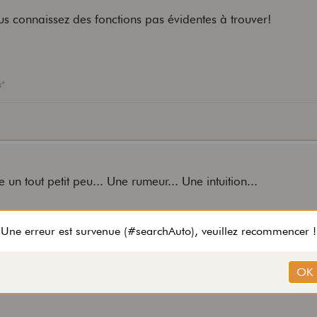
vous connaissez des fonctions pas évidentes à trouver!
"
un tout petit peu... Une rumeur... Une intuition...
"