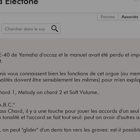
a Electone
Forums
Associés
 FE-40 de Yamaha d'occaz et le manuel avait été perdu et imp
t.
rmis vous connaissent bien les fonctions de cet orgue (ou me
nalités doivent être sensiblement les mêmes) pour m'en expli
 chord 1, Melody on chord 2 et Soft Volume.
.B.C."
ass Chord, il y a une touche pour jouer les accords d'un seul
 tonalité et l'accord se fait tout seul: peut on avoir d'autres 
), on peut "glider" d'un demi ton vers les graves: est-il possib