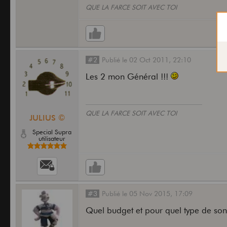
QUE LA FARCE SOIT AVEC TOI
#2
Publié
le
02 Oct 2011,
22:10
Les 2 mon Général !!!
QUE LA FARCE SOIT AVEC TOI
JULIUS ©
Special Supra
utilisateur
#3
Publié
le
05 Nov 2015,
17:09
Quel budget et pour quel type de son