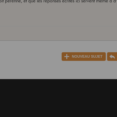
t pérenne, et que les réponses écrites ici servent même à d'
NOUVEAU SUJET