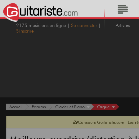
Articles
2175 musiciens en ligne |
Se connecter
|
S'inscrire
Orgue
Accueil
Forums
Clavier et Piano
🎁
Concours Guitariste.com : Les r