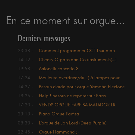
En ce moment sur orgue...
Derniers messages
23:38 -
Comment programmer CC11sur mon
orgue TECHNICS SX EN3.
14:12 -
Cheesy Organs and Co (instruments(...)
harware/plugins)
19:58 -
Antonelli concerto 3
17:24 -
Meilleure overdrive/di(...) à lampes pour
un orgue ?!
14:27 -
Besoin d'aide pour orgue Yamaha Electone
18:25 -
Help ! besoin de réparer sur Paris
17:20 -
VENDS ORGUE FARFISA MATADOR LR
23:13 -
Piano Orgue Farfisa
08:30 -
L'orgue de Jon Lord (Deep Purple)
22:45 -
Orgue Hammond ;)