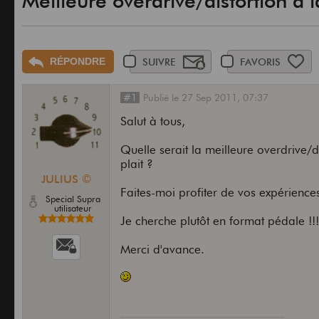
Meilleure overdrive/distortion à
RÉPONDRE
SUIVRE
FAVORIS
#1
Publié
le
27 Sep 2011,
07:37
Salut à tous,
Quelle serait la meilleure overdrive/
plait ?
JULIUS ©
Faites-moi profiter de vos expériences, 
Special Supra
utilisateur
Je cherche plutôt en format pédale !!
Merci d'avance.