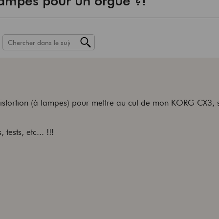
 lampes pour un orgue ?!
distortion (à lampes) pour mettre au cul de mon KORG CX3, s
tests, etc... !!!
!