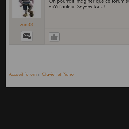
On pourrait imaginer que ce forum soi
qu'à l'auteur. Soyons fous !
zan33
Accueil forum
Clavier et Piano