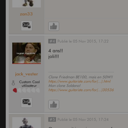
zan33
#4
Publié
le
05 Nov 2015,
17:22
4 ans!!
joli!!!
jack_vester
Clone Friedman BE100, mais en 50W!!
https://www.guitariste.com/for(...).html
Custom Cool
utilisateur
Mon clone Soldano!
https://www.guitariste.com/for(...)30536
#5
Publié
le
05 Nov 2015,
17:24