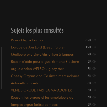
Sujets les plus consultés
Piano Orgue Farfisa
32K
L'orgue de Jon Lord (Deep Purple)
19K
Meilleure overdrive/distortion à lampes
9K
pour un orgue ?!
Besoin d'aide pour orgue Yamaha Electone
8K
orgue ancien WELSON gipsy star
7K
Cheesy Organs and Co (instruments/clones
6K
harware/plugins)
Antonelli concerto 3
6K
VENDS ORGUE FARFISA MATADOR LR
5K
Reason, les orgues et les simulateurs de
4K
cabine Leslie
lampes orgue farfisa compact
3K