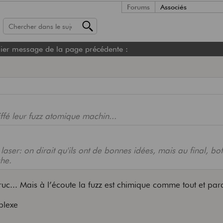
Forums
Associés
ier message de la page précédente :
ffé leur fuzz atomique machin...
laser: on dirait qu'ils ont de bonnes idées, mais au final, bof
he.
 truc... Mais à l’écoute la fuzz est chimique comme tout et p
plexe