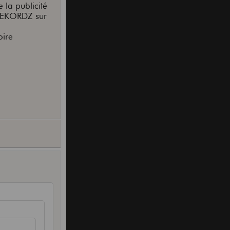
 la publicité
.
 REKORDZ sur
oire