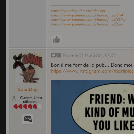
https://soundcloud.com/mknupa
https://www.youtube.com/channe(...)ai8nA
https://www.youtube.com/channe(...)sZG7w
https://www.youtube.com/channe(...)dBjxw
#31
Publié
le
31 Mai 2024,
07:39
Bon il me font de la pub... Donc moi 
https://www.instagram.com/martinic
SupaDog
Custom Ultra
utilisateur