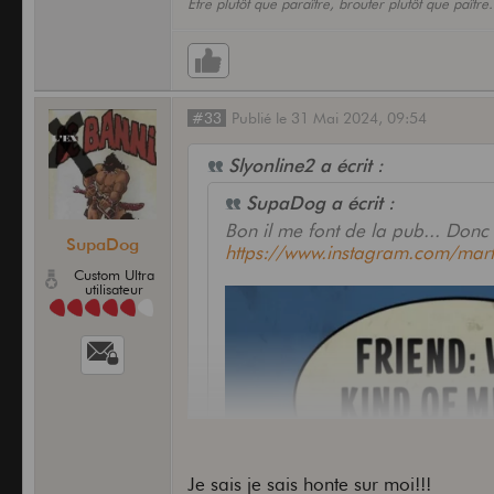
Être plutôt que paraître, brouter plutôt que paître.
#33
Publié
le
31 Mai 2024,
09:54
Slyonline2 a écrit :
SupaDog a écrit :
Bon il me font de la pub... Donc
SupaDog
https://www.instagram.com/mart
Custom Ultra
utilisateur
Je sais je sais honte sur moi!!!