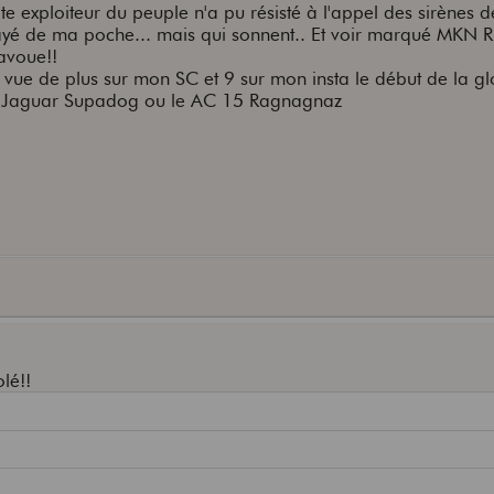
e exploiteur du peuple n'a pu résisté à l'appel des sirènes de
pour la propagation de ton infâme propagande impérialiste
payé de ma poche... mais qui sonnent.. Et voir marqué MKN
'avoue!!
enie la cause... tu ne mérite que le goulag.
e vue de plus sur mon SC et 9 sur mon insta le début de la gl
 la Jaguar Supadog ou le AC 15 Ragnagnaz
lé!!