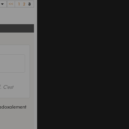
<<
1
2
3
. C'est
aradoxalement