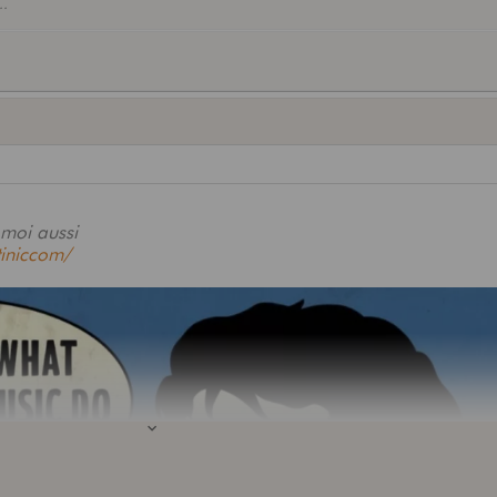
..
 moi aussi
iniccom/