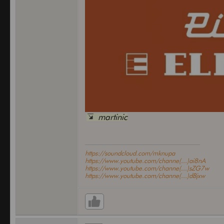
martinic
https://soundcloud.com/mknupa
https://www.youtube.com/channe(...)ai8nA
https://www.youtube.com/channe(...)sZG7w
https://www.youtube.com/channe(...)dBjxw