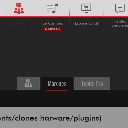
Petites
Forums
Le Campus
Espace achat
annonce
NOUVEAU
Marques
Topics Pro
nts/clones harware/plugins)