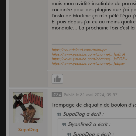
mais mon avidité insatiable de parasit
Espèce de vendu au grand capital 
cocainée pour des plugins que j'ai 
l'insta de Martinic ça m'a pété l'égo j
Traitre, suppôt du capitalisme, tu r
Et puis depuis j'ai eu au moins quatr
mondiale... La prochaine fois c'est
martinic
https://soundcloud.com/mknupa
https://www.youtube.com/channe(...)ai8nA
https://www.youtube.com/channe(...)sZG7w
https://www.youtube.com/channe(...)dBjxw
#34
Publié
le
31 Mai 2024,
09:57
Trompage de cliquatin de bouton d'so
SupaDog a écrit :
Slyonline2 a écrit :
SupaDog
SupaDog a écrit :