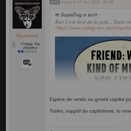
#32
Publié
le
31 Mai 2024,
09:45
SupaDog a écrit :
Bon il me font de la pub... Donc m
https://www.instagram.com/martin
Slyonline2
Vintage Top
utilisateur
Espèce de vendu au grand capital po
Traitre, suppôt du capitalisme, tu ren