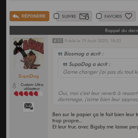
RÉPONDRE
SUIVRE
FAVORIS
Rappel du dern
#30
Publié
le
19 Août 2023,
18:52
Biosmog a écrit :
SupaDog a écrit :
Game changer j'ai pas du tout ki
SupaDog
Custom Ultra
utilisateur
Oui, moi c'est leur reverb à ressort 
dommage, j'aime bien leur approc
Ben sur le papier ça le fait bien leur
trop propre..
Et leur truc avec Bigsby me laisse per