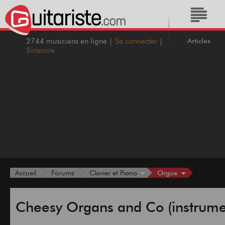
Articles
2744 musiciens en ligne |
Se connecter
|
S'inscrire
Orgue
Accueil
Forums
Clavier et Piano
Cheesy Organs and Co (instrume