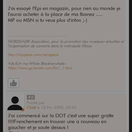
J'ai essayé l'Epi en magazin, pour rien au monde je
l'aurai acheter à la place de ma Ibanez .....
MP ou MSN si tu veux plus d'infos ;-)
NORDGAZIK Association, pour la promotion des musiques actuelles et
l'organisation de concerts dans la métropole lilloise
http://myspace.com/nordgazik
Vds/Ech ma Whale Blacknarwhale :
https://www.guitariste.com/for(...).html
#8
Publié
par
Clad
le
16 Fév 2005,
20:42
J'ai commencé sur la DOT c'est une super gratte
!!!!Frenchement en trouver une a nouveau en
gaucher et je saute dessus !