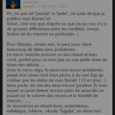
Publié
par
tomg
le
17 Fév 2005,
10:22
Eh, j'ai pas dit "pioche" ni "pelle", j'ai juste dit que je
préfère mon Ibanez lol
Sinon, c'est vrai que d'après ce que j'ai pu voir, il y a
de grosses différences entre les modèles, niveau
finition (et du manche en particulier...)
Pour l'Ibanez, niveau son, tu peut jouer dans
beaucoup de styles sans problèmes :
Le micro manche procure un son chaud et bien
rond, parfait pour un bon jazz ou une petite dose de
blues des débuts.....
Avec le micro aigu, tu peux sans aucun problèmes
passé d'un blues-rock bien péchu à du Led Zep (je
n'utilise que les distos de mon Bandit 112 en plus...)
Sans parler du mix des deux micros (position 2) avec
lequel on peut obtenir encore plein de sonorités en
jouant sur le volume des micros et la tonalité de
chacun........
Je résumerais en disant donc, polyvalence,
esthétique, lutherie, vibrato "bigsby", en deux mot :