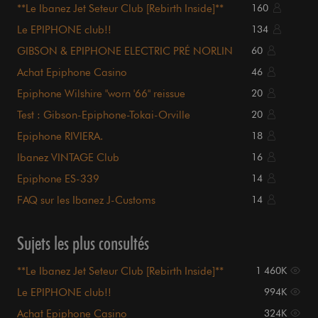
**Le Ibanez Jet Seteur Club [Rebirth Inside]**
160
Le EPIPHONE club!!
134
GIBSON & EPIPHONE ELECTRIC PRÉ NORLIN
60
Achat Epiphone Casino
46
Epiphone Wilshire "worn '66" reissue
20
Test : Gibson-Epiphone-Tokai-Orville
20
Epiphone RIVIERA.
18
Ibanez VINTAGE Club
16
Epiphone ES-339
14
FAQ sur les Ibanez J-Customs
14
Sujets les plus consultés
**Le Ibanez Jet Seteur Club [Rebirth Inside]**
1 460K
Le EPIPHONE club!!
994K
Achat Epiphone Casino
324K