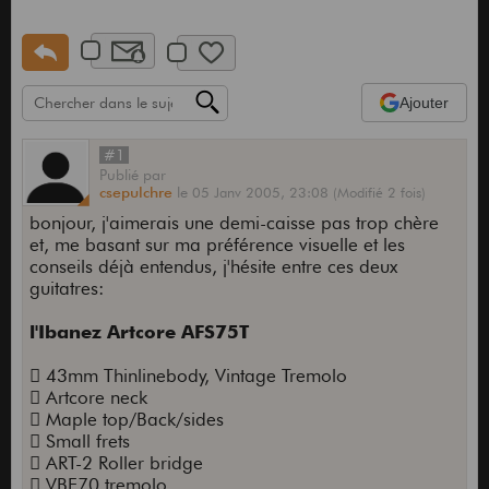
Ajouter
#1
Publié
par
csepulchre
le
05 Janv 2005,
23:08
(Modifié 2 fois)
bonjour, j'aimerais une demi-caisse pas trop chère
et, me basant sur ma préférence visuelle et les
conseils déjà entendus, j'hésite entre ces deux
guitatres:
l'Ibanez Artcore AFS75T
 43mm Thinlinebody, Vintage Tremolo
 Artcore neck
 Maple top/Back/sides
 Small frets
 ART-2 Roller bridge
 VBF70 tremolo