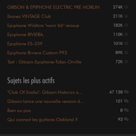
GIBSON & EPIPHONE ELECTRIC PRÉ NORLIN
274K
Ibanez VINTAGE Club
211K
Epiphone Wilshire "worn '66" reissue
182K
Epiphone RIVIERA.
110K
Epiphone ES-339
101K
Epiphone Riviera Custom P93
89K
Test : Gibson-Epiphone-Tokai-Orville
72K
Sujets les plus actifs
"Club Of Snobs": Gibson Historics a...
47 138
Gibson lance une nouvelle version d...
101
Bien ou pas
8
Qui connait les guitares Oakland ?
93