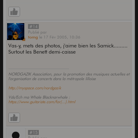
#14
Publié
par
tomg
le
17 Fév 2005,
10:36
Vas-y, mets des photos, j'aime bien les Samick.........
Surtout les Benett demi-caisse
NORDGAZIK Association, pour la promotion des musiques actuelles et
l'organisation de concerts dans la métropole lilloise
http://myspace.com/nordgazik
Vds/Ech ma Whale Blacknarwhale :
https://www.guitariste.com/for(...).html
#15