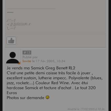
*****
/ '`--'(
< [] []////////I:::I
\_.--.(
#13
Publié
par
Invité
le
17 Fév 2005,
10:34
Je vends ma Samick Greg Benett RL2
C'est une petite demi caisse très facile à jouer ,
excellent sustain, lutherie impecc. Polyvalente (blues,
jazz, rocketc...) Couleur Red Wine. Avec étui
hardcase Samick et facture d'achat . Le tout 320
Euros
Photos sur demande
Modifié le 17/02/2005 à 10:36