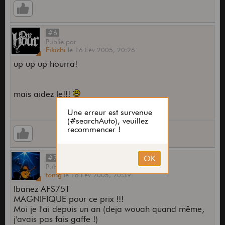
#6
Publié
par
Eikichi
le
16 Fév 2005,
20:26
up up up hourra!
mais aidez le!!!
#7
Publié
par
tomg
le
16 Fév 2005,
20:39
Ibanez AFS75T
MAGNIFIQUE pour ce prix !!!
Moi je l'ai depuis un an (deja wouah quand même,
j'avais pas fais gaffe !)