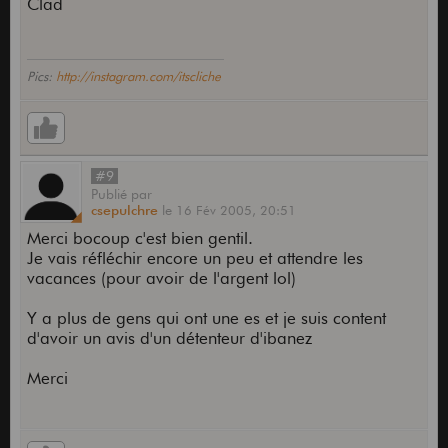
Clad
Pics:
http://instagram.com/itscliche
#9
Publié
par
csepulchre
le
16 Fév 2005,
20:51
Merci bocoup c'est bien gentil.
Je vais réfléchir encore un peu et attendre les
vacances (pour avoir de l'argent lol)
Y a plus de gens qui ont une es et je suis content
d'avoir un avis d'un détenteur d'ibanez
Merci