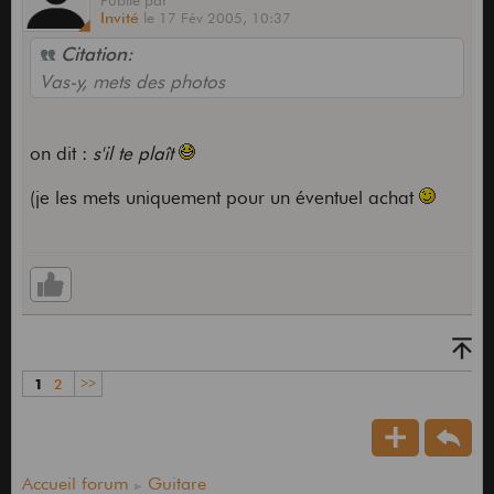
Publié
par
Invité
le
17 Fév 2005,
10:37
Citation:
Vas-y, mets des photos
on dit :
s'il te plaît
(je les mets uniquement pour un éventuel achat
1
2
>>
Accueil forum
Guitare