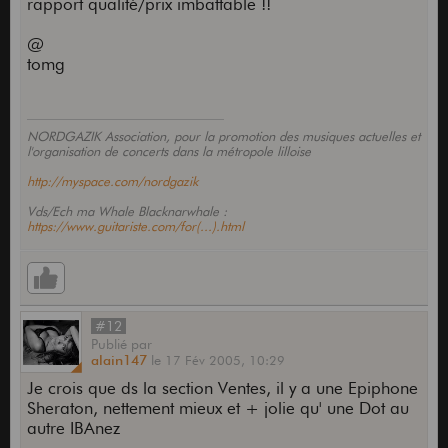
rapport qualité/prix imbattable !!
@
tomg
NORDGAZIK Association, pour la promotion des musiques actuelles et
l'organisation de concerts dans la métropole lilloise
http://myspace.com/nordgazik
Vds/Ech ma Whale Blacknarwhale :
https://www.guitariste.com/for(...).html
#12
Publié
par
alain147
le
17 Fév 2005,
10:29
Je crois que ds la section Ventes, il y a une Epiphone
Sheraton, nettement mieux et + jolie qu' une Dot au
autre IBAnez