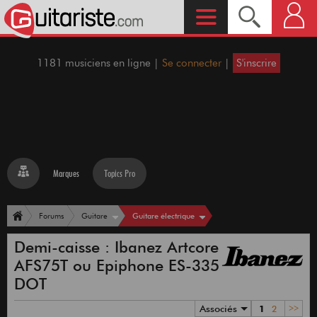
1181 musiciens en ligne |
Se connecter
|
S'inscrire
Marques
Topics Pro
Guitare électrique
Forums
Guitare
Demi-caisse : Ibanez Artcore
AFS75T ou Epiphone ES-335
DOT
Associés
1
2
>>