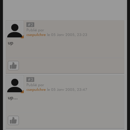
#2
Publié
par
csepulchre
le
05 Janv 2005,
23:23
up
#3
Publié
par
csepulchre
le
05 Janv 2005,
23:47
up...