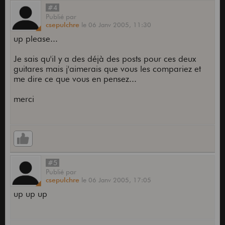
#4
Publié
par
csepulchre
le
06 Janv 2005,
11:30
up please...
Je sais qu'il y a des déjà des posts pour ces deux
guitares mais j'aimerais que vous les compariez et
me dire ce que vous en pensez...
merci
#5
Publié
par
csepulchre
le
06 Janv 2005,
17:05
up up up