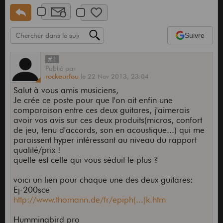
Suivre
#1
Publié
par
rockeurfou
le
22 Nov 2013,
23:04
Salut à vous amis musiciens,
Je crée ce poste pour que l'on ait enfin une
comparaison entre ces deux guitares, j'aimerais
avoir vos avis sur ces deux produits(micros, confort
de jeu, tenu d'accords, son en acoustique...) qui me
paraissent hyper intéressant au niveau du rapport
qualité/prix !
quelle est celle qui vous séduit le plus ?
voici un lien pour chaque une des deux guitares:
Ej-200sce
http://www.thomann.de/fr/epiph(...)k.htm
Hummingbird pro