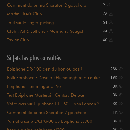
Comment dater ma Sheraton 2 gauchere
2
Martin User's Club
76
Tout sur le finger-picking
54
Club : Art & Lutherie / Norman / Seagull
44
Taylor Club
40
Sujets les plus consultés
Epiphone DR-100 c'est du bon ou pas ?
23K
Folk Epiphone : Dove ou Hummingbird ou autre
19K
?
Epiphone Hummingbird Pro
3K
Test Epiphone Masterbilt Century Deluxe
3K
Votre avis sur l'Epiphone EJ-160E John Lennon ?
3K
Comment dater ma Sheraton 2 gauchere
1K
Yamaha série L/CPX900 ou Epiphone EJ300,
3K
budget 800 euros ?!
2K