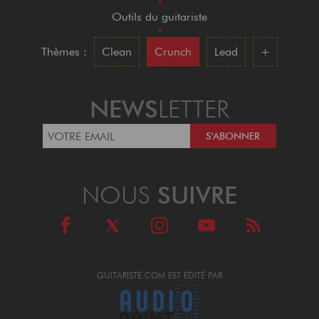
•
Outils du guitariste
•
Thèmes :
Clean
Crunch
Lead
+
NEWS
LETTER
NOUS
SUIVRE
GUITARISTE.COM EST ÉDITÉ PAR