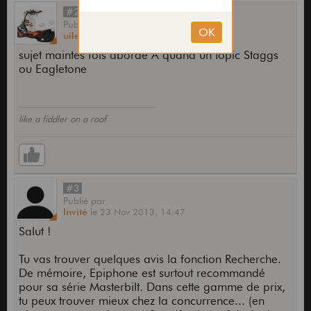
#2
Publié
par
uilean
le
23 Nov 2013,
14:46
sujet maintes fois abordé A quand un topic Staggs
ou Eagletone
like a fiddler on a roof
#3
Publié
par
Invité
le
23 Nov 2013,
14:47
Salut !
Tu vas trouver quelques avis la fonction Recherche.
De mémoire, Epiphone est surtout recommandé
pour sa série Masterbilt. Dans cette gamme de prix,
tu peux trouver mieux chez la concurrence... (en