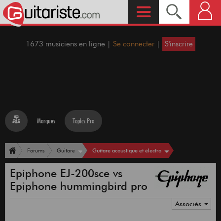
1673 musiciens en ligne |
Se connecter
|
S'inscrire
Marques
Topics Pro
Guitare acoustique et électro
Forums
Guitare
Epiphone EJ-200sce vs
Epiphone hummingbird pro
Associés