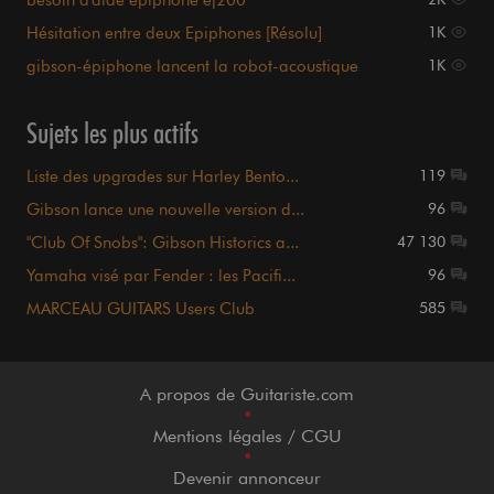
besoin d'aide epiphone ej200
Hésitation entre deux Epiphones [Résolu]
1K
gibson-épiphone lancent la robot-acoustique
1K
Sujets les plus actifs
Liste des upgrades sur Harley Bento...
119
Gibson lance une nouvelle version d...
96
"Club Of Snobs": Gibson Historics a...
47 130
Yamaha visé par Fender : les Pacifi...
96
MARCEAU GUITARS Users Club
585
A propos de Guitariste.com
•
Mentions légales / CGU
•
Devenir annonceur