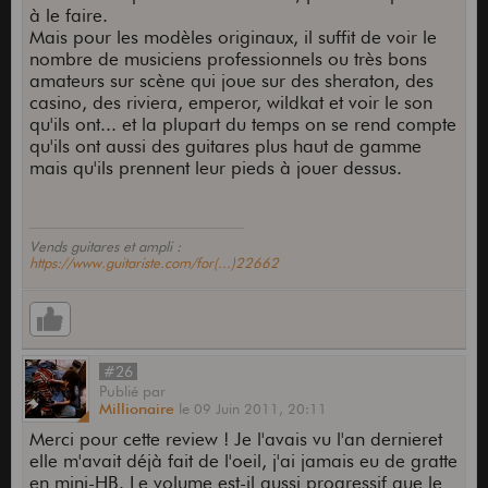
à le faire.
Mais pour les modèles originaux, il suffit de voir le
nombre de musiciens professionnels ou très bons
amateurs sur scène qui joue sur des sheraton, des
casino, des riviera, emperor, wildkat et voir le son
qu'ils ont... et la plupart du temps on se rend compte
qu'ils ont aussi des guitares plus haut de gamme
mais qu'ils prennent leur pieds à jouer dessus.
Vends guitares et ampli :
https://www.guitariste.com/for(...)22662
#26
Publié
par
Millionaire
le
09 Juin 2011,
20:11
Merci pour cette review ! Je l'avais vu l'an dernieret
elle m'avait déjà fait de l'oeil, j'ai jamais eu de gratte
en mini-HB. Le volume est-il aussi progressif que le