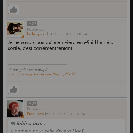
#22
Publié
par
kickmyass
le
09 Juin 2011,
18:54
Je ne savais pas qu'une riviera en Mini Hum était
sortie, c'est carrément tentant
Vends guitares et ampli :
https://www.guitariste.com/for(...)22662
#23
Publié
par
Doc Loco
le
09 Juin 2011,
19:24
fabh a écrit :
Combien pour cette Riviera Doc?