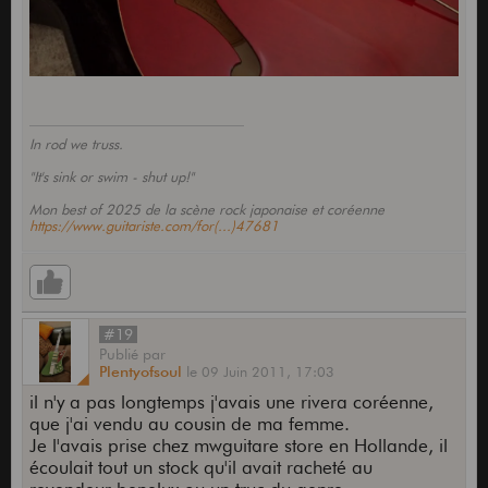
In rod we truss.
"It's sink or swim - shut up!"
Mon best of 2025 de la scène rock japonaise et coréenne
https://www.guitariste.com/for(...)47681
#19
Publié
par
Plentyofsoul
le
09 Juin 2011,
17:03
il n'y a pas longtemps j'avais une rivera coréenne,
que j'ai vendu au cousin de ma femme.
Je l'avais prise chez mwguitare store en Hollande, il
écoulait tout un stock qu'il avait racheté au