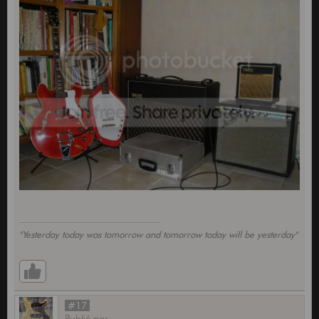
"Yesterday today was tomorrow and tomorrow today will be yesterday"
#17
Publié
par