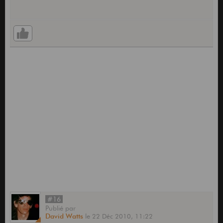
#16
Publié
par
David Watts
le
22 Déc 2010,
11:22