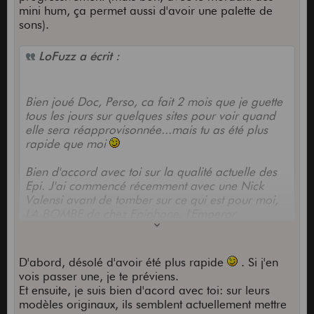
mini hum, ça permet aussi d'avoir une palette de
sons).
LoFuzz a écrit :
Bien joué Doc, Perso, ca fait 2 mois que je guette
tous les jours sur quelques sites pour voir quand
elle sera réapprovisonnée...mais tu as été plus
rapide que moi
Bien d'accord avec toi sur la qualité actuelle des
Epi. J'ai commencé récemment avec une Nick
Valensi avant de tomber sur ce qui est pour moi,
LA BOMBE de chez Epiphone, l'Emperor
Swingster. Alors là, c'est de la folie pure. J'en suis
à ma 40ième guitare en 20 ans de pratique, j'ai
eu et j'ai du très haut de gamme (une Special '60
D'abord, désolé d'avoir été plus rapide
. Si j'en
VOS et une '60 Relic pour le moment à la maison)
vois passer une, je te préviens.
et bien...je suis tout simplement époustouflé par
Et ensuite, je suis bien d'acord avec toi: sur leurs
cette guitare. Une petite recherche d'avis sur le
modèles originaux, ils semblent actuellement mettre
Net, les avis sont unanimes.