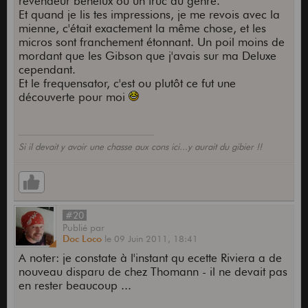
revendeur benelux ou un truc du genre.
Et quand je lis tes impressions, je me revois avec la
mienne, c'était exactement la même chose, et les
micros sont franchement étonnant. Un poil moins de
mordant que les Gibson que j'avais sur ma Deluxe
cependant.
Et le frequensator, c'est ou plutôt ce fut une
découverte pour moi
Si il devait y avoir une chasse aux cons ici...y aurait du gibier !!
#20
Publié
par
Doc Loco
le
09 Juin 2011,
18:41
A noter: je constate à l'instant qu ecette Riviera a de
nouveau disparu de chez Thomann - il ne devait pas
en rester beaucoup ...