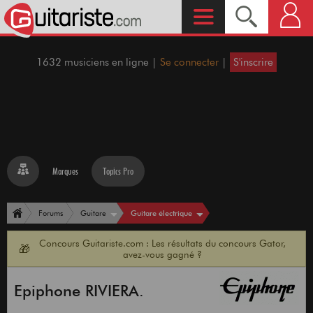
1632 musiciens en ligne |
Se connecter
|
S'inscrire
Marques
Topics Pro
Guitare électrique
Forums
Guitare
Concours Guitariste.com : Les résultats du concours Gator,
🎁
avez-vous gagné ?
Epiphone RIVIERA.