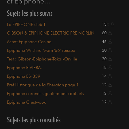
et Epiphone...
Sujets les plus suivis
Le EPIPHONE club!!
134
GIBSON & EPIPHONE ELECTRIC PRÉ NORLIN
60
Achat Epiphone Casino
46
Epiphone Wilshire "worn '66" reissue
20
Test : Gibson-Epiphone-Tokai-Orville
20
Epiphone RIVIERA.
18
Epiphone ES-339
14
Bref Historique de la Sheraton page 1
12
Epiphone coronet signature pete doherty
12
Epiphone Crestwood
12
Sujets les plus consultés