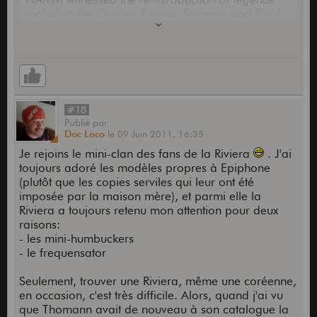
including the Casino, Riviera, Sorrento and Rivoli
bass. In the months that followed, word spread,
and guitar luminaries including Chet Atkins and
Noel Gallagher signed up to the Epiphone cause -
confirmation that these were instruments to be
played through choice, not necessity.
#18
Publié
par
Doc Loco
le
09 Juin 2011,
16:35
Je rejoins le mini-clan des fans de la Riviera
. J'ai
toujours adoré les modèles propres à Epiphone
(plutôt que les copies serviles qui leur ont été
imposée par la maison mère), et parmi elle la
Riviera a toujours retenu mon attention pour deux
raisons:
- les mini-humbuckers
- le frequensator
Seulement, trouver une Riviera, même une coréenne,
en occasion, c'est très difficile. Alors, quand j'ai vu
que Thomann avait de nouveau à son catalogue la