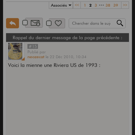
Associés
<<
1
2
3
•••
38
39
>>
Rappel du dernier message de la page précédente :
#15
Publié
par
neozecat
le
22 Déc 2010,
10:34
Voici la mienne une Riviera US de 1993 :