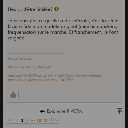
Heu ... d'être limitée?
Je ne sais pas ce qu'elle a de spéciale, c'est la seule
Riviera fidèle au modèle original (mini humbuckers,
frequensator) sur le marché. Et franchement, ils l'ont
soignée.
In rod we truss.
"It's sink or swim - shut up!"
Mon best of 2025 de la scène rock japonaise et coréenne
https://www.guitariste.com/for(...)47681
Epiphone RIVIERA.
<<
1
2
3
•••
38
39
>>