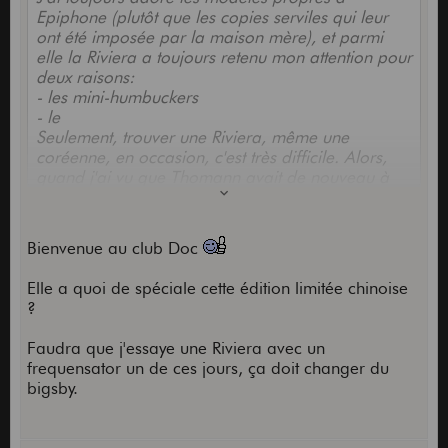
meilleure gratte à ce jour
. Elles ne font pas du
Epiphone (plutôt que les copies serviles qui leur
tout leur prix ces grattes.
ont été imposée par la maison mère), et parmi
elle la Riviera a toujours retenu mon attention pour
deux raisons:
- les mini-humbuckers
- le
Seulement, trouver une Riviera, même une
coréenne, en occasion, c'est très difficile. Alors,
quand j'ai vu que Thomann avait de nouveau à
son catalogue la Riviera made in china "limited
edition" sortie l'année dernière si je ne me trompe,
j'ai foncé à l'aveugle. "A l'aveugle" parce que c'est
Bienvenue au club Doc
quasi impossible d'avoir des renseignements sur
ce modèle sur le net, et pourtant j'ai fouillé: deux
Elle a quoi de spéciale cette édition limitée chinoise
trois avis sur des forums US mais à part ça ...
?
Faudra que j'essaye une Riviera avec un
frequensator un de ces jours, ça doit changer du
bigsby.