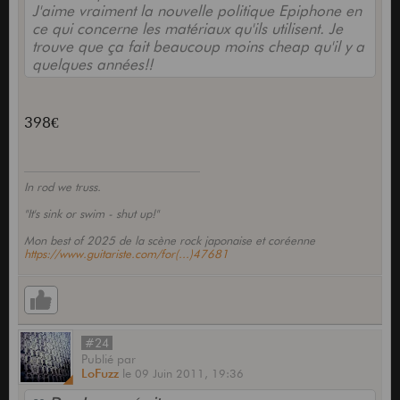
J'aime vraiment la nouvelle politique Epiphone en
ce qui concerne les matériaux qu'ils utilisent. Je
trouve que ça fait beaucoup moins cheap qu'il y a
quelques années!!
398€
In rod we truss.
"It's sink or swim - shut up!"
Mon best of 2025 de la scène rock japonaise et coréenne
https://www.guitariste.com/for(...)47681
#24
Publié
par
LoFuzz
le
09 Juin 2011,
19:36