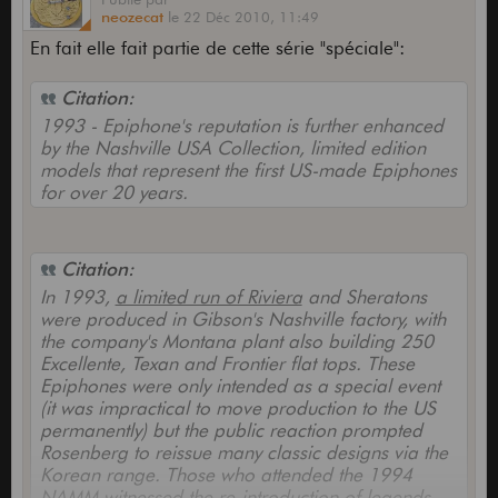
neozecat
le
22 Déc 2010,
11:49
En fait elle fait partie de cette série "spéciale":
Citation:
1993 - Epiphone's reputation is further enhanced
by the Nashville USA Collection, limited edition
models that represent the first US-made Epiphones
for over 20 years.
Citation:
In 1993,
a limited run of Riviera
and Sheratons
were produced in Gibson's Nashville factory, with
the company's Montana plant also building 250
Excellente, Texan and Frontier flat tops. These
Epiphones were only intended as a special event
(it was impractical to move production to the US
permanently) but the public reaction prompted
Rosenberg to reissue many classic designs via the
Korean range. Those who attended the 1994
NAMM witnessed the re-introduction of legends