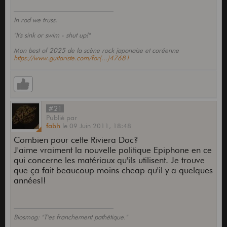
In rod we truss.
"It's sink or swim - shut up!"
Mon best of 2025 de la scène rock japonaise et coréenne
https://www.guitariste.com/for(...)47681
#21
Publié
par
fabh
le
09 Juin 2011,
18:48
Combien pour cette Riviera Doc?
J'aime vraiment la nouvelle politique Epiphone en ce
qui concerne les matériaux qu'ils utilisent. Je trouve
que ça fait beaucoup moins cheap qu'il y a quelques
années!!
Biosmog: "T'es franchement pathétique."