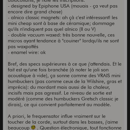
autocollants, je note les inscriptions:
- designed by Epiphone USA (mouais - ça veut pas
encore dire grand chose)
- alnico classic magnets: ah çà c'est intéressant! les
mini cheap sont à base de céramique; dommage
qu'ils n'indiquent pas quel alnico (II ou V)
- double vacuum waxed: très bonne nouvelle, ces
micros ayant tendance à "couiner" lordqu'ils ne sont
pas waxpottés
- enamel wire: ok
Bref, des specs supérieures à ce que j'attendais. Et le
fait est qu'une fois branchée (à noter le joli son
acoustique à vide), ça sonne comme des VRAIS mini
humbuckers (pas comme ceux de la Wilshire, gras et
imprécis): du mordant mais aussi de la chaleur,
incisifs mais pas agressif. Le niveau de sortie est
modéré (comme des humbuckers Gretsch classic je
dirais), ce qui convient parfaitement au modèle.
A priori, le frequensator influe vraiment sur le
toucher de la corde, surtout dans les basses, j'aime
beaucoup
. Question électronique, tout fonctionne