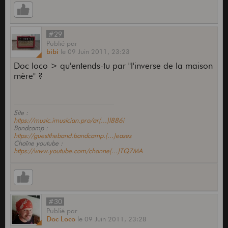
#29
Publié
par
bibi
le
09 Juin 2011,
23:23
Doc loco > qu'entends-tu par "l'inverse de la maison
mère" ?
Site :
https://music.imusician.pro/ar(...)l886i
Bandcamp :
https://guesttheband.bandcamp.(...)eases
Chaîne youtube :
https://www.youtube.com/channe(...)TQ7MA
#30
Publié
par
Doc Loco
le
09 Juin 2011,
23:28