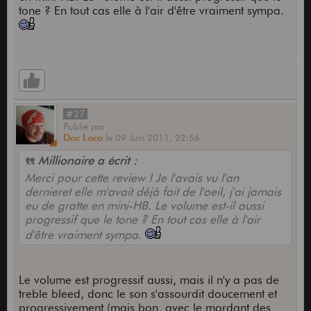
tone ? En tout cas elle à l'air d'être vraiment sympa.
#27
Publié
par
Doc Loco
le
09 Juin 2011,
22:56
Millionaire a écrit :
Merci pour cette review ! Je l'avais vu l'an
dernieret elle m'avait déjà fait de l'oeil, j'ai jamais
eu de gratte en mini-HB. Le volume est-il aussi
progressif que le tone ? En tout cas elle à l'air
d'être vraiment sympa.
Le volume est progressif aussi, mais il n'y a pas de
treble bleed, donc le son s'assourdit doucement et
progressivement (mais bon, avec le mordant des