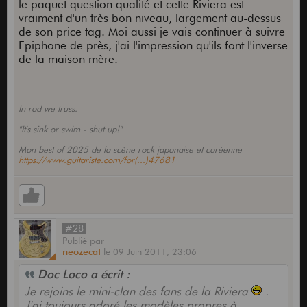
le paquet question qualité et cette Riviera est
vraiment d'un très bon niveau, largement au-dessus
de son price tag. Moi aussi je vais continuer à suivre
Epiphone de près, j'ai l'impression qu'ils font l'inverse
de la maison mère.
In rod we truss.
"It's sink or swim - shut up!"
Mon best of 2025 de la scène rock japonaise et coréenne
https://www.guitariste.com/for(...)47681
#28
Publié
par
neozecat
le
09 Juin 2011,
23:06
C'est bien simple, je pense m'en prendre encore
une ou deux
Doc Loco a écrit :
Je rejoins le mini-clan des fans de la Riviera
.
Je vais peut-être choquer...mais il s'agit de ma
J'ai toujours adoré les modèles propres à