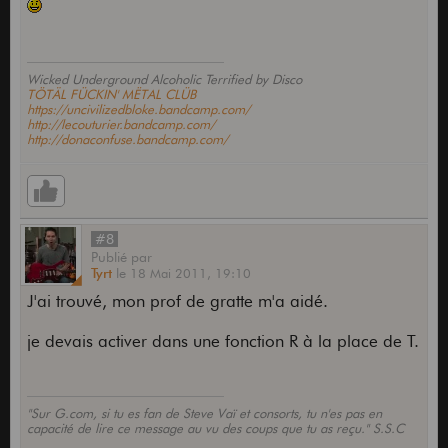
Wicked Underground Alcoholic Terrified by Disco
TÖTÄL FÜCKIN' MËTAL CLÜB
https://uncivilizedbloke.bandcamp.com/
http://lecouturier.bandcamp.com/
http://donaconfuse.bandcamp.com/
#8
Publié
par
Tyrt
le
18 Mai 2011,
19:10
J'ai trouvé, mon prof de gratte m'a aidé.
je devais activer dans une fonction R à la place de T.
"Sur G.com, si tu es fan de Steve Vaï et consorts, tu n'es pas en
capacité de lire ce message au vu des coups que tu as reçu." S.S.C