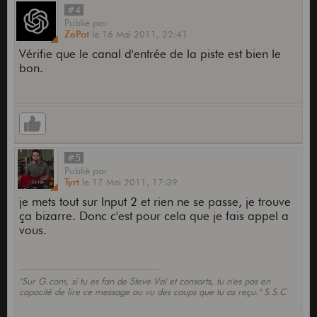
#4
Publié
par
ZePot
le
16 Mai 2011,
22:41
Vérifie que le canal d'entrée de la piste est bien le
bon.
#5
Publié
par
Tyrt
le
17 Mai 2011,
17:39
je mets tout sur Input 2 et rien ne se passe, je trouve
ça bizarre. Donc c'est pour cela que je fais appel a
vous.
"Sur G.com, si tu es fan de Steve Vaï et consorts, tu n'es pas en
capacité de lire ce message au vu des coups que tu as reçu." S.S.C