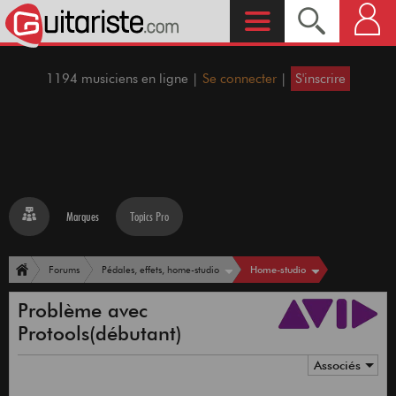
1194 musiciens en ligne |
Se connecter
|
S'inscrire
Marques
Topics Pro
Home-studio
Forums
Pédales, effets, home-studio
Problème avec
Protools(débutant)
Associés