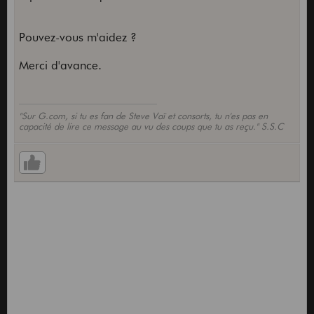
Pouvez-vous m'aidez ?
Merci d'avance.
"Sur G.com, si tu es fan de Steve Vaï et consorts, tu n'es pas en
capacité de lire ce message au vu des coups que tu as reçu." S.S.C