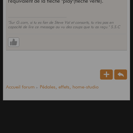
l'équivalent de la flèche "play"(flèche verte).
"Sur G.com, si tu es fan de Steve Vaï et consorts, tu n'es pas en
capacité de lire ce message au vu des coups que tu as reçu." S.S.C
Accueil forum
Pédales, effets, home-studio