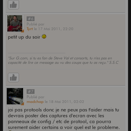
#6
Publié
par
Tyrt
le
17 Mai 2011,
22:20
petit up du soir
"Sur G.com, si tu es fan de Steve Vaï et consorts, tu n'es pas en
capacité de lire ce message au vu des coups que tu as reçu." S.S.C
#7
Publié
par
madchap
le
18 Mai 2011,
02:02
jai pas protools donc je ne peux pas t'aider mais tu
devrais poster des captures d'ecran avec les
panneaux de config / etc de protool, ca pourra
surement aider certains a voir quel est le probleme.