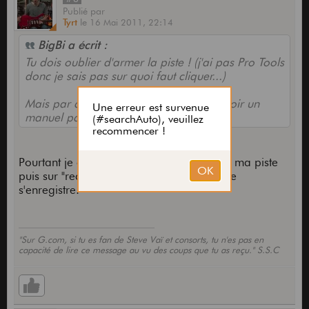
Publié
par
Tyrt
le
16 Mai 2011,
22:14
BigBi a écrit :
Tu dois oublier d'armer la piste ! (j'ai pas Pro Tools
donc je sais pas sur quoi faut cliquer...)
Mais par contre, j'imagine qu'il doit y avoir un
manuel papier ou pdf...
Pourtant je clique sur le (cercle rouge) sur ma piste
puis sur "record" et j'ai du son mais rien ne
s'enregistre.
"Sur G.com, si tu es fan de Steve Vaï et consorts, tu n'es pas en
capacité de lire ce message au vu des coups que tu as reçu." S.S.C