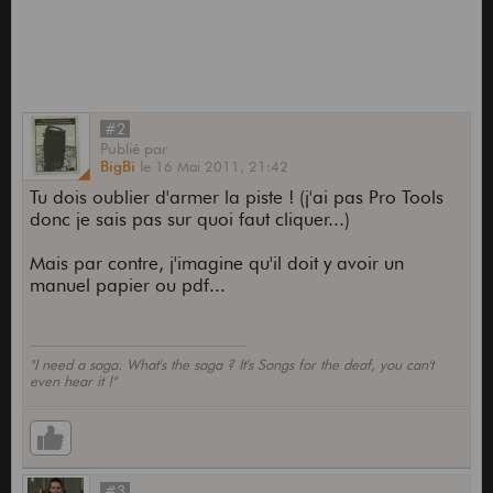
#2
Publié
par
BigBi
le
16 Mai 2011,
21:42
Tu dois oublier d'armer la piste ! (j'ai pas Pro Tools
donc je sais pas sur quoi faut cliquer...)
Mais par contre, j'imagine qu'il doit y avoir un
manuel papier ou pdf...
"I need a saga. What's the saga ? It's Songs for the deaf, you can't
even hear it !"
#3