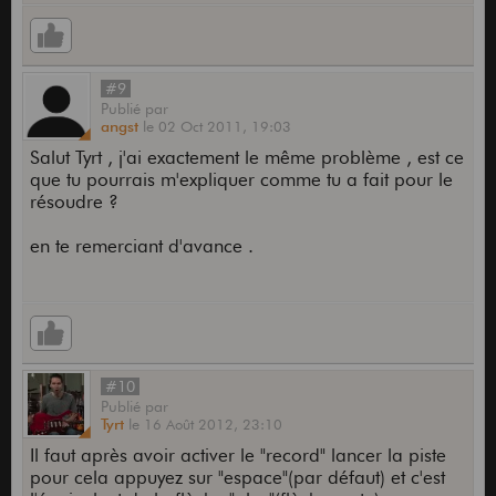
#9
Publié
par
angst
le
02 Oct 2011,
19:03
Salut Tyrt , j'ai exactement le même problème , est ce
que tu pourrais m'expliquer comme tu a fait pour le
résoudre ?
en te remerciant d'avance .
#10
Publié
par
Tyrt
le
16 Août 2012,
23:10
Il faut après avoir activer le "record" lancer la piste
pour cela appuyez sur "espace"(par défaut) et c'est