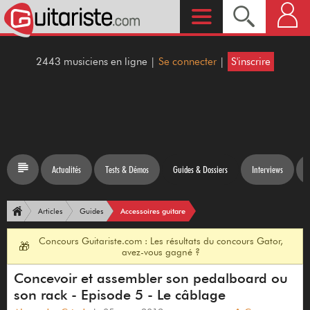
2443 musiciens en ligne |
Se connecter
|
S'inscrire
Actualités
Tests & Démos
Guides & Dossiers
Interviews
Accessoires guitare
Articles
Guides
Concours Guitariste.com : Les résultats du concours Gator,
🎁
avez-vous gagné ?
Concevoir et assembler son pedalboard ou
son rack - Episode 5 - Le câblage