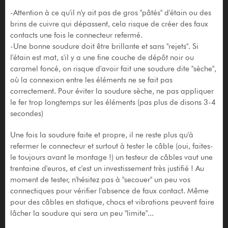
-Attention à ce qu'il n'y ait pas de gros "pâtés" d'étain ou des
brins de cuivre qui dépassent, cela risque de créer des faux
contacts une fois le connecteur refermé.
-Une bonne soudure doit être brillante et sans "rejets". Si
l'étain est mat, s'il y a une fine couche de dépôt noir ou
caramel foncé, on risque d'avoir fait une soudure dite "sèche",
où la connexion entre les éléments ne se fait pas
correctement. Pour éviter la soudure sèche, ne pas appliquer
le fer trop longtemps sur les éléments (pas plus de disons 3-4
secondes)
Une fois la soudure faite et propre, il ne reste plus qu'à
refermer le connecteur et surtout à tester le câble (oui, faites-
le toujours avant le montage !) un testeur de câbles vaut une
trentaine d'euros, et c'est un investissement très justifié ! Au
moment de tester, n'hésitez pas à "secouer" un peu vos
connectiques pour vérifier l'absence de faux contact. Même
pour des câbles en statique, chocs et vibrations peuvent faire
lâcher la soudure qui sera un peu "limite"...