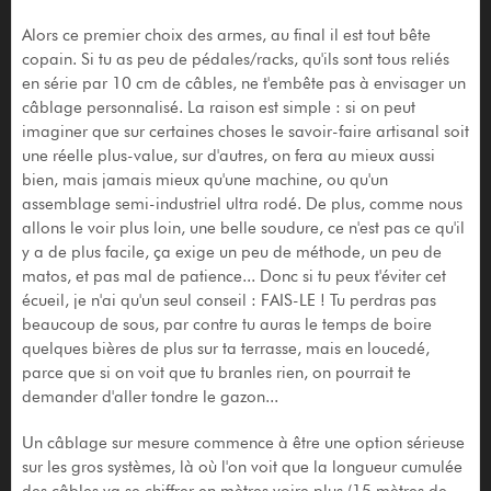
Alors ce premier choix des armes, au final il est tout bête
copain. Si tu as peu de pédales/racks, qu'ils sont tous reliés
en série par 10 cm de câbles, ne t'embête pas à envisager un
câblage personnalisé. La raison est simple : si on peut
imaginer que sur certaines choses le savoir-faire artisanal soit
une réelle plus-value, sur d'autres, on fera au mieux aussi
bien, mais jamais mieux qu'une machine, ou qu'un
assemblage semi-industriel ultra rodé. De plus, comme nous
allons le voir plus loin, une belle soudure, ce n'est pas ce qu'il
y a de plus facile, ça exige un peu de méthode, un peu de
matos, et pas mal de patience... Donc si tu peux t'éviter cet
écueil, je n'ai qu'un seul conseil : FAIS-LE ! Tu perdras pas
beaucoup de sous, par contre tu auras le temps de boire
quelques bières de plus sur ta terrasse, mais en loucedé,
parce que si on voit que tu branles rien, on pourrait te
demander d'aller tondre le gazon...
Un câblage sur mesure commence à être une option sérieuse
sur les gros systèmes, là où l'on voit que la longueur cumulée
des câbles va se chiffrer en mètres voire plus (15 mètres de