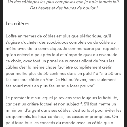
Un des câblages les plus complexes que je n'aie jamais fait.
Des heures et des heures de boulot !
Les critères
L'offre en termes de câbles est plus que pléthorique, qu'il
s'agisse d'acheter des scoubidous complets ou du câble au
mètre avec de la connectique. Je commencerai par rappeler
qu'on entend à peu près tout et n'importe quoi au niveau de
ce choix, avec tout un panel de nuances allant de "tous les
câbles c'est la même chose faut être complètement crétin
pour mettre plus de 50 centimes dans un patch" à "si à 50 ans
t'es pas tout câblé en Van De Hul ou Vovox, non seulement
t'es sourd mais en plus t'es un sale loser pauvre".
Le premier truc sur lequel je reviens sera toujours la fiabilité,
car c'est un critère factuel et non subjectif. S'il faut mettre un
minimum d'argent dans ses câbles, c'est surtout pour éviter les
craquements, les faux-contacts, les casses impromptues. On
peut faire tous les concerts du monde avec un câble qui a