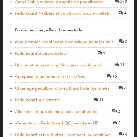
Amp+Cab simulator en sortie de pedalboard
240
Pedalboard 4 câbles et ampli sans boucle d'effets
4
Forum pédales, effets, home-studio
Mon premier pedalboard accoustique pour les nuls
2
Pedalboard studio amateur
2
Une solution pour amplifier mon pédalboard
11
Compose le pedalboard de tes rêves
15
Chainage pedalboard avec Black Hole Symmetry
3
Pedalboard sur batterie
11
Afficheur de presets midi pour pedalboard
2
Alimentation Pedalboard QC, pédale et HF
3
Pedalboard et multi-effet : comment les combiner
4