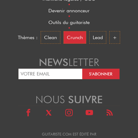
•
Devenir annonceur
•
Outils du guitariste
•
Thèmes :
Clean
Crunch
Lead
+
NEWS
LETTER
NOUS
SUIVRE
GUITARISTE.COM EST ÉDITÉ PAR