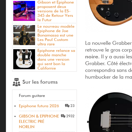
Gibson et Epiphone
proposent deux
versions de la ES-
345 de Retour Vers
le Futur
Le nouveau modèle
Epiphone de Joe
Bonamassa est une
Les Paul Custom
La nouvelle Grabber 
ultra rare
retrouve le gros cor
Epiphone relance sa
double manche
noire
. Il y a aussi 
dans une version
Grabber. Côté élect
qui sent bon la
Californie
correspondra sans do
humbucker de la mar
Sur les forums
Forum guitare
Epiphone futura 2026
23
GIBSON & EPIPHONE
2932
ELECTRIC PRÉ
NORLIN