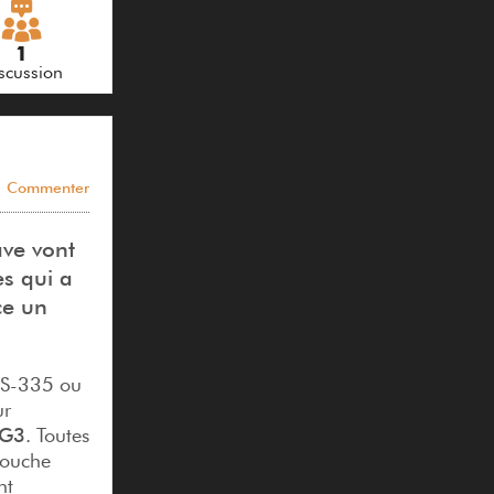
1
scussion
Commenter
ave vont
es qui a
ce un
 ES-335 ou
r
G3
. Toutes
touche
nt