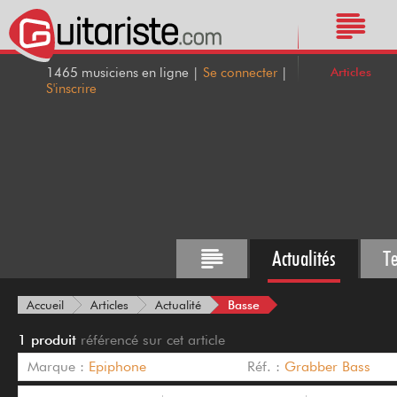
Articles
1465 musiciens en ligne |
Se connecter
|
S'inscrire
Actualités
T
Basse
Accueil
Articles
Actualité
1 produit
référencé sur cet article
Marque :
Epiphone
Réf. :
Grabber Bass