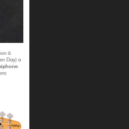
ion à
een Day) a
piphone
onc