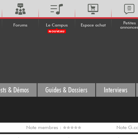
Petites
Forums
Le Campus
Espace achat
annonce
NOUVEAU
ests & Démos
Guides & Dossiers
Interviews
Note membres :
Note G.c