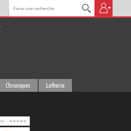
s
Chroniques
Lutherie
om :