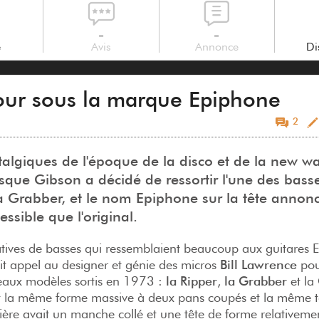
-
-
e
Avis
Annonce
Di
tour sous la marque Epiphone
2
talgiques de l'époque de la disco et de la new w
uisque Gibson a décidé de ressortir l'une des bass
la Grabber, et le nom Epiphone sur la tête annon
essible que l'original.
atives de basses qui ressemblaient beaucoup aux guitares
ait appel au designer et génie des micros
Bill Lawrence
pou
veaux modèles sortis en 1973 :
la Ripper
,
la Grabber
et la
ent la même forme massive à deux pans coupés et la même 
ière avait un manche collé et une tête de forme relativeme