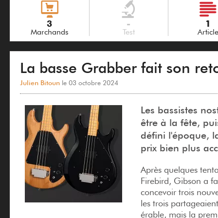
3
-
1
Marchands
Test
Articl
La basse Grabber fait son re
Julien Bitoun
le 03 octobre 2024
Les bassistes nos
être à la fête, p
défini l'époque, 
prix bien plus acc
Après quelques tent
Firebird, Gibson a f
concevoir trois nou
les trois partageai
érable, mais la prem