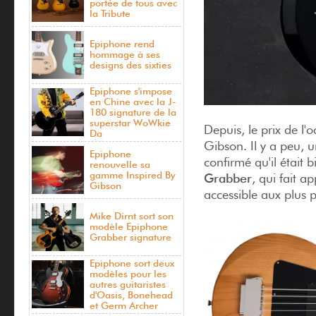
portée de tous avec
la Tribute
Epiphone rend
hommage à ses
designs des sixties
Epiphone s'impose
en Chine avec la J-
180 signature de la
superstar WoWkie
Depuis, le prix de l'
Da
Gibson. Il y a peu, 
Epiphone
confirmé qu'il était 
renouvelle sa
gamme Inspired By
Grabber
, qui fait 
Gibson
accessible aux plus 
Mike Dirnt sort son
modèle Epiphone
Grabber signature
Epiphone sort deux
modèles pour les
autres guitaristes
d'Oasis, Bonehead
et Germ Archer