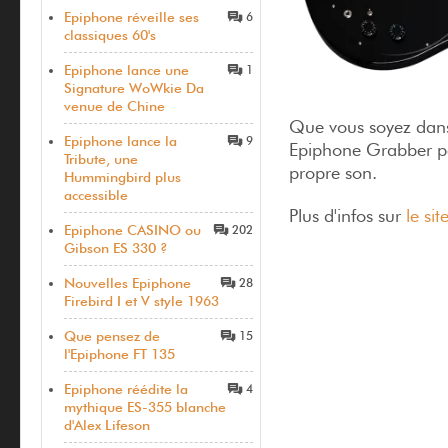
Epiphone réveille ses
6
classiques 60's
Epiphone lance une
1
Signature WoWkie Da
venue de Chine
Que vous soyez dans 
Epiphone lance la
9
Epiphone Grabber peu
Tribute, une
propre son.
Hummingbird plus
accessible
Plus d'infos sur
le si
Epiphone CASINO ou
202
Gibson ES 330 ?
Nouvelles Epiphone
28
Firebird I et V style 1963
Que pensez de
15
l'Epiphone FT 135
Epiphone réédite la
4
mythique ES-355 blanche
d'Alex Lifeson