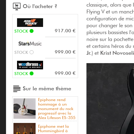
classique, alors que 
Où l'acheter ?
Flying V et un manche
configuration de mic
pour changer le son 
917.00 €
STOCK
plusieurs bassistes 
noire sur la pochette
et certains héros du
999.00 €
Jr.
) et
Krist Novosel
STOCK
999.00 €
STOCK
Sur le même thème
Epiphone rend
hommage à un
monument du rock
progressif avec la
Alex Lifeson ES-355
Epiphone met la
Hummingbird à