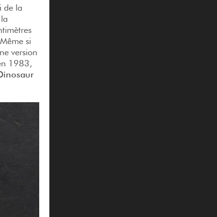
i de la
 la
ntimètres
. Même si
ne version
 en 1983,
Dinosaur