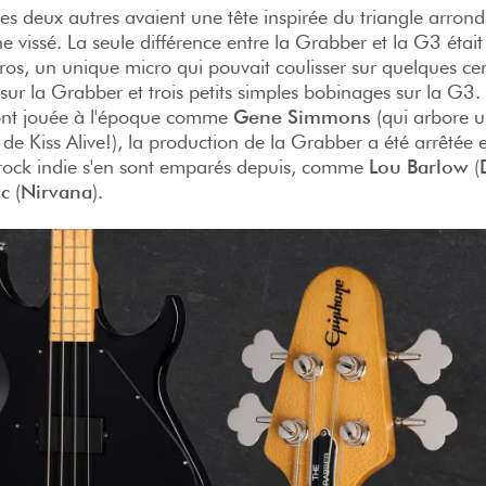
les deux autres avaient une tête inspirée du triangle arrond
 vissé. La seule différence entre la Grabber et la G3 était
ros, un unique micro qui pouvait coulisser sur quelques ce
sur la Grabber et trois petits simples bobinages sur la G3
l'ont jouée à l'époque comme
Gene Simmons
(qui arbore u
 de Kiss Alive!), la production de la Grabber a été arrêtée
 rock indie s'en sont emparés depuis, comme
Lou Barlow
(
ic
(
Nirvana
).