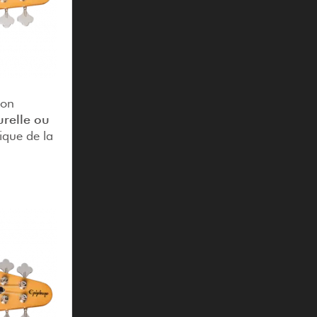
 on
urelle ou
ique de la