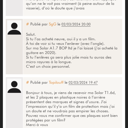
qu’on ne le voit pas vraiment (à peine autour de la
visserie), d’où le doute que j’avais
#
Publié par
SgG
le
02/03/2024 20:00
Salut.
Si tu l’as acheté neuve, oui il y a un film.
À toi de voir si tu veux l’enlever (avec l’ongle).
Sur ma Solar A1.7 BOP ltd je l’ai laissé (j’ai acheté la
guitare en 2020).
Si tu l’enlèves ça sera plus jolie mais tu auras des
micro rayures à la longue.
C’est un choix personnel.
#
Publié par
Topilouff
le
02/03/2024 19:47
Bonjour à tous, je viens de recevoir ma Solar T1.6d,
et les 2 plaques en plastique noires à l’arrière
présentent des marques et signes d’usure. J’ai
l’impression qu’il y’a un film de protection mais j’ai
un doute et ne voudrais pas empirer les choses.
Pouvez vous me confirmer que ces plaques sont bien
protégées par un film?
Merci à vous