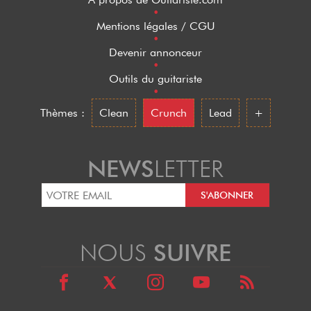
•
Mentions légales / CGU
•
Devenir annonceur
•
Outils du guitariste
•
Thèmes :
Clean
Crunch
Lead
+
NEWS
LETTER
NOUS
SUIVRE