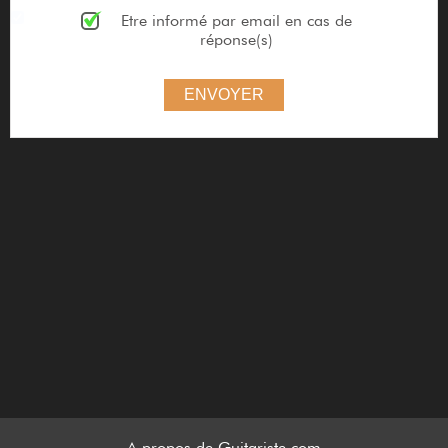
Etre informé par email en cas de
réponse(s)
ENVOYER
A propos de Guitariste.com