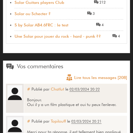
Solar Guitars players Club
212
Solar ou Schecter ?
3
S by Solar AB4.6FRC : le test
4
Une Solar pour jouer du rock - hard - punk ??
4
Vos commentaires
Lire tous les messages [208]
#
Publié par
Chatlut
le
02/03/2024 20:22
Bonjour.
Oui il y a un film plastique et oui tu peux l'enlever.
#
Publié par
Topilouff
le
02/03/2024 20:21
Merci pour ta réponse, il est tellement bien appliqué