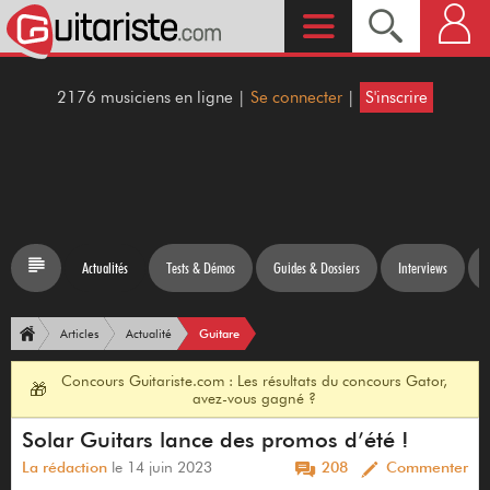
2176 musiciens en ligne |
Se connecter
|
S'inscrire
Actualités
Tests & Démos
Guides & Dossiers
Interviews
Guitare
Articles
Actualité
Concours Guitariste.com : Les résultats du concours Gator,
🎁
avez-vous gagné ?
Solar Guitars lance des promos d’été !
La rédaction
le 14 juin 2023
208
Commenter