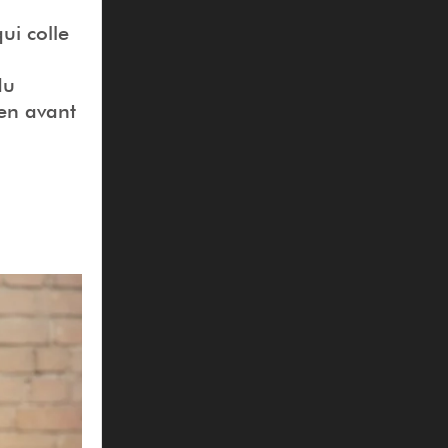
ui colle
du
 en avant