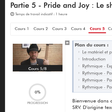
Partie 5 - Pride and Joy : Le s
Temps de travail indicatif : 1 heure
Cours 1
Cours 2
Cours 3
Cours 4
Cours 5
Co
Plan du cours :
Le matériel et 
Introduction
Rythmique - Exp
Cours 5/8
Rythmique - Par
Rythmique - Par
Rythmique - Par
0%
Bienvenue dans c
PROGRESSION
SRV. D'origine te