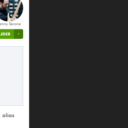
enny Serane
LIDER
 alias