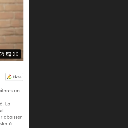
Note
itares un
é. La
et
r abaisser
ster à