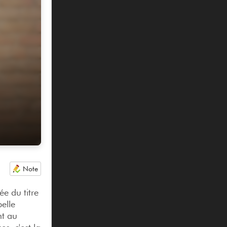
Note
e du titre
pelle
nt au