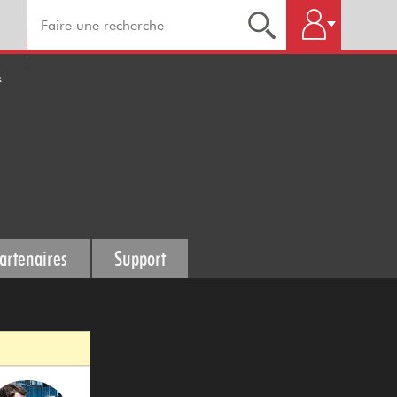
s
artenaires
Support