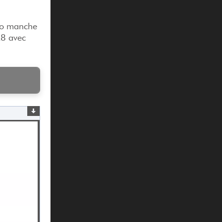
cro manche
AX8 avec