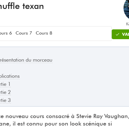
huffle texan
K
urs 6
Cours 7
Cours 8
VA
présentation du morceau
lications
tie 1
tie 2
tie 3
e nouveau cours consacré à Stevie Ray Vaughan,
xane, il est connu pour son look scénique si