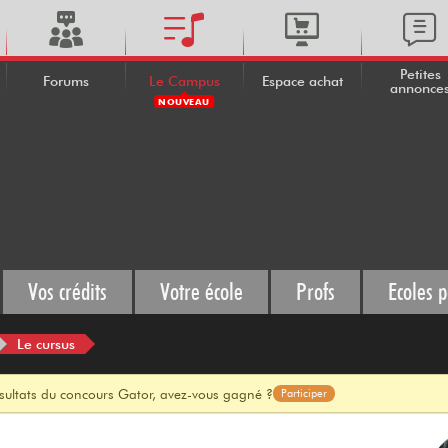
Petites
Forums
Le Campus
Espace achat
annonce
NOUVEAU
Vos crédits
Votre école
Profs
Ecoles p
Le cursus
ésultats du concours Gator, avez-vous gagné ?
Participer