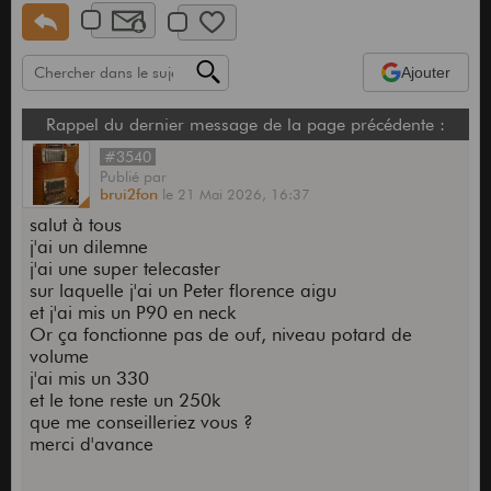
Ajouter
Rappel du dernier message de la page précédente :
#3540
Publié
par
brui2fon
le
21 Mai 2026,
16:37
salut à tous
j'ai un dilemne
j'ai une super telecaster
sur laquelle j'ai un Peter florence aigu
et j'ai mis un P90 en neck
Or ça fonctionne pas de ouf, niveau potard de
volume
j'ai mis un 330
et le tone reste un 250k
que me conseilleriez vous ?
merci d'avance