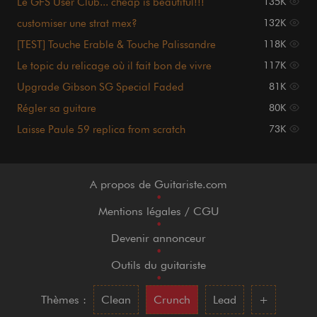
Le GFS User Club... cheap is beautiful!!!
135K
customiser une strat mex?
132K
[TEST] Touche Erable & Touche Palissandre
118K
Le topic du relicage où il fait bon de vivre
117K
Upgrade Gibson SG Special Faded
81K
Régler sa guitare
80K
Laisse Paule 59 replica from scratch
73K
A propos de Guitariste.com
•
Mentions légales / CGU
•
Devenir annonceur
•
Outils du guitariste
•
Thèmes :
Clean
Crunch
Lead
+