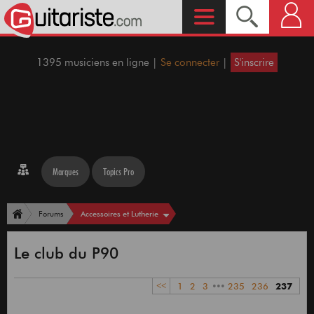
1395 musiciens en ligne |
Se connecter
|
S'inscrire
Marques
Topics Pro
Accessoires et Lutherie
Forums
Le club du P90
<<
1
2
3
•••
235
236
237