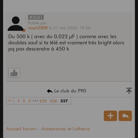
#3541
Publié
par
slash2808
le
21 Mai 2026,
19:38
Du 500 k ( avec du 0.022 µF ) comme avec les
doubles sauf si ta télé est vraiment très bright alors
pq pas descendre à 450 k
Le club du P90
<<
1
2
3
•••
235
236
237
Accueil forum
Accessoires et Lutherie