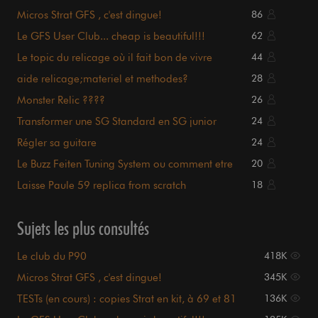
Micros Strat GFS , c'est dingue!
86
Le GFS User Club... cheap is beautiful!!!
62
Le topic du relicage où il fait bon de vivre
44
aide relicage;materiel et methodes?
28
Monster Relic ????
26
Transformer une SG Standard en SG junior
24
Régler sa guitare
24
Le Buzz Feiten Tuning System ou comment etre
20
bien accordé ;)
Laisse Paule 59 replica from scratch
18
Sujets les plus consultés
Le club du P90
418K
Micros Strat GFS , c'est dingue!
345K
TESTs (en cours) : copies Strat en kit, à 69 et 81
136K
euros.