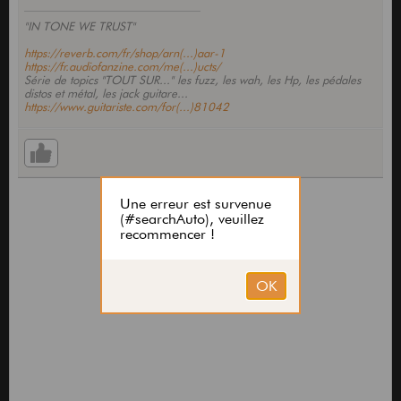
"IN TONE WE TRUST"
https://reverb.com/fr/shop/arn(...)aar-1
https://fr.audiofanzine.com/me(...)ucts/
Série de topics "TOUT SUR..." les fuzz, les wah, les Hp, les pédales
distos et métal, les jack guitare...
https://www.guitariste.com/for(...)81042