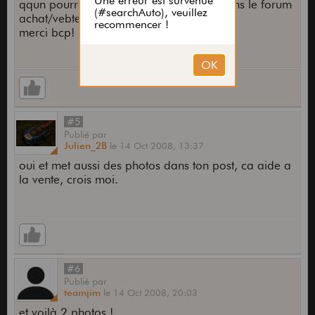
qqun pourrait déplacer mon annonce dans le forum
achat/vebte svp??
merci bcp!
#5
Publié
par
Julien_2B
le
14 Oct 2008,
13:37
oui et met aussi des photos dans ton post, ca aide a
la vente, crois moi.
#6
Publié
par
teamjim
le
14 Oct 2008,
20:03
et voilà 2 photos !