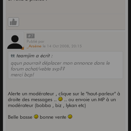
#7
Publié
par
_Arsène
le
14 Oct 2008,
20:15
teamjim a écrit :
qqun pourrait déplacer mon annonce dans le
forum achat/vebte svp??
merci bcp!
Alerte un modérateur , clique sur le "haut-parleur" à
droite des messages ..
.. ou envoie un MP à un
modérateur (bobba , biz , lykan etc)
Belle basse
bonne vente