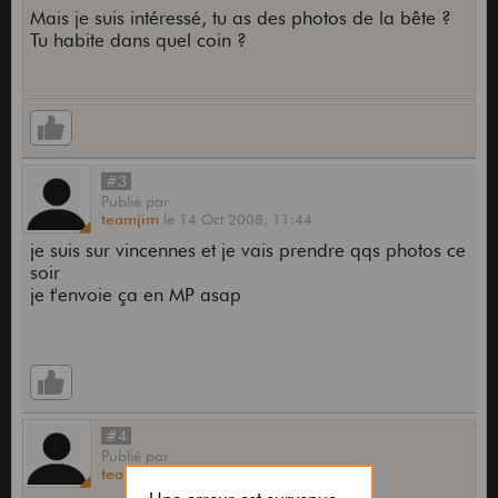
Mais je suis intéressé, tu as des photos de la bête ?
Tu habite dans quel coin ?
#3
Publié
par
teamjim
le
14 Oct 2008,
11:44
je suis sur vincennes et je vais prendre qqs photos ce
soir
je t'envoie ça en MP asap
#4
Publié
par
teamjim
le
14 Oct 2008,
11:46