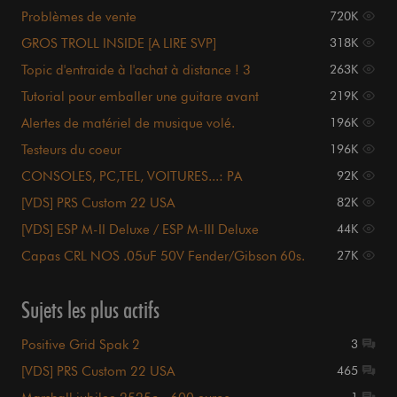
Problèmes de vente
720K
GROS TROLL INSIDE [A LIRE SVP]
318K
Topic d'entraide à l'achat à distance ! 3
263K
demandes en cours
Tutorial pour emballer une guitare avant
219K
expédition
Alertes de matériel de musique volé.
196K
Testeurs du coeur
196K
CONSOLES, PC,TEL, VOITURES...: PA
92K
INTERDITES
[VDS] PRS Custom 22 USA
82K
[VDS] ESP M-II Deluxe / ESP M-III Deluxe
44K
Capas CRL NOS .05uF 50V Fender/Gibson 60s.
27K
Sujets les plus actifs
Positive Grid Spak 2
3
[VDS] PRS Custom 22 USA
465