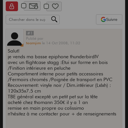
Suivre
#1
Publié
par
teamjim
le
14 Oct 2008,
11:32
Salut!
je vends ma basse epiphone thunderbirdIV
avec un flightcase stagg :Etui sur forme en bois
/Finition intérieure en peluche
Compartiment interne pour petits accessoires
/Fermoirs chromés /Poignée de transport en PVC
Recouvrement: vinyle noir / Dim.intérieur (Lxlxh) :
120x35x7.5 cm
TBE général excepté un petit pet sur la tête
acheté chez thomann 350€ il y a 1 an
remise en main propre ou colissimo
n'hésitez à me contacter pour + de renseignements