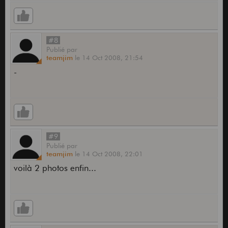
#8
Publié
par
teamjim
le
14 Oct 2008,
21:54
-
#9
Publié
par
teamjim
le
14 Oct 2008,
22:01
voilà 2 photos enfin...