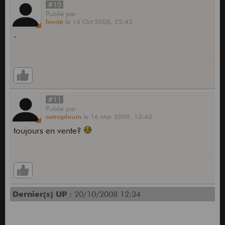
#10
Publié
par
Invité
le
14 Oct 2008,
22:42
-
#11
Publié
par
ostrophium
le
16 Mar 2009,
13:43
toujours en vente?
Dernier(s) UP
: 20/10/2008 12:34