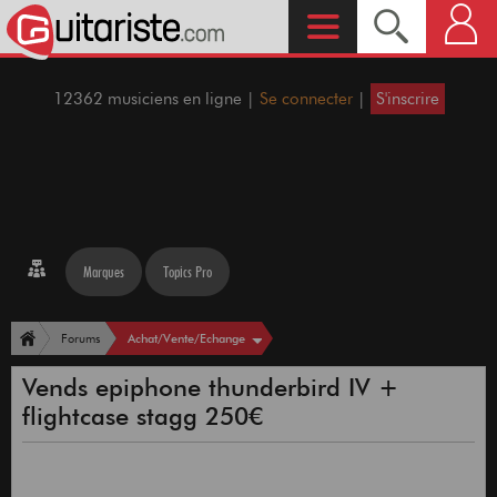
12362 musiciens en ligne |
Se connecter
|
S'inscrire
Marques
Topics Pro
Achat/Vente/Echange
Forums
Vends epiphone thunderbird IV +
flightcase stagg 250€