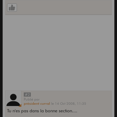
#2
Publié
par
président curval
le
14 Oct 2008,
11:35
Tu n'es pas dans la bonne section....