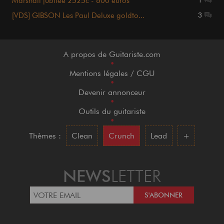
Marshall jubilee 2525c - 600 euros
1
[VDS] GIBSON Les Paul Deluxe goldto...
3
A propos de Guitariste.com
•
Mentions légales / CGU
•
Devenir annonceur
•
Outils du guitariste
•
Thèmes :
Clean
Crunch
Lead
+
NEWS
LETTER