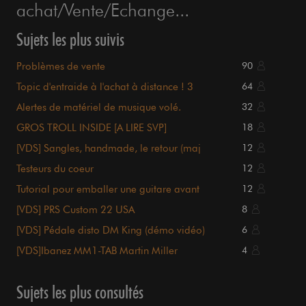
achat/Vente/Echange...
Sujets les plus suivis
Problèmes de vente
90
Topic d'entraide à l'achat à distance ! 3
64
demandes en cours
Alertes de matériel de musique volé.
32
GROS TROLL INSIDE [A LIRE SVP]
18
[VDS] Sangles, handmade, le retour (maj
12
01/07/26)
Testeurs du coeur
12
Tutorial pour emballer une guitare avant
12
expédition
[VDS] PRS Custom 22 USA
8
[VDS] Pédale disto DM King (démo vidéo)
6
[VDS]Ibanez MM1-TAB Martin Miller
4
Sujets les plus consultés