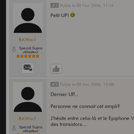
#2
Publié
le
08 Nov 2006,
11:16
Petit UP!
RAWm1
Special Supra
utilisateur
#3
Publié
le
08 Nov 2006,
13:08
Dernier UP...
Personne ne connait cet ampli?
J'hésite entre celui-là et le Epiphone 
RAWm1
des transistors...
Special Supra
utilisateur