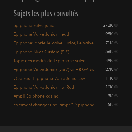
Sujets les plus consultés
epiphone valve junior
272K
Epiphone Valve Junior Head
95K
Epiphone: après le Valve Junior, Le Valve
71K
Senior
Epiphone Blues Custom (?!?)
56K
Topic des modifs de l'Epiphone valve
49K
junior.
Epiphone Valve Junior (ver2) vs HB GA-5.
27K
Que vaut l'Epiphone Valve Junior 5w
11K
Epiphone Valve Junior Hot Rod
10K
Ampli Epiphone casino
5K
comment changer une lampe? (epiphone
5K
valve junior)