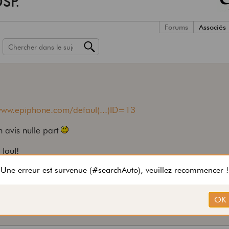
SP.
Forums
Associés
/www.epiphone.com/defaul(...)ID=13
n avis nulle part
 tout!
yé ou entendu parler... bah donnez votre avis
.