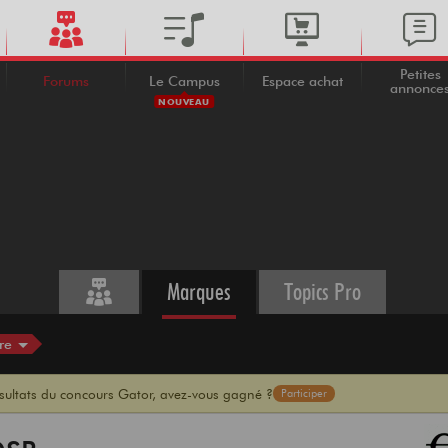
Petites
Forums
Le Campus
Espace achat
annonce
NOUVEAU
Marques
Topics Pro
re
ésultats du concours Gator, avez-vous gagné ?
Participer