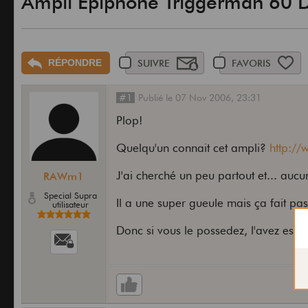
Ampli Epiphone Triggerman 60 D
RÉPONDRE
SUIVRE
FAVORIS
#1
Publié
le
07 Nov 2006,
23:31
Plop!
Quelqu'un connait cet ampli?
http:/
J'ai cherché un peu partout et... aucu
RAWm1
Special Supra
Il a une super gueule mais ça fait pas
utilisateur
Donc si vous le possedez, l'avez essa