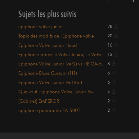
Sujets les plus suivis
epiphone valve junior
28
Topic des modifs de l'Epiphone valve
20
junior.
Epiphone Valve Junior Head
16
Epiphone: après le Valve Junior, Le Valve
12
Senior
Epiphone Valve Junior (ver2) vs HB GA-5.
8
Epiphone Blues Custom (?!?)
6
Epiphone Valve Junior Hot Rod
6
Que vaut l'Epiphone Valve Junior 5w
4
[Cabinet] EMPEROR
2
epiphone panorama EA-500T
2