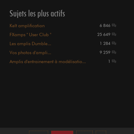
Sujets les plus actifs
Kelt amplification
6 846
FXamps " User Club "
25 649
Les amplis Dumble...
1 284
Vos photos d'ampli...
9 259
Amplis d'entrainement à modélisatio...
1