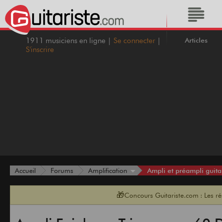
Articles
1911 musiciens en ligne |
Se connecter
|
S'inscrire
Ampli et préampli guita
Accueil
Forums
Amplification
🎁
Concours Guitariste.com : Les r