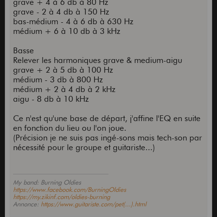
grave + 4 à 6 db à 80 Hz
grave - 2 à 4 db à 150 Hz
bas-médium - 4 à 6 db à 630 Hz
médium + 6 à 10 db à 3 kHz
Basse
Relever les harmoniques grave & medium-aigu
grave + 2 à 5 db à 100 Hz
médium - 3 db à 800 Hz
médium + 2 à 4 db à 2 kHz
aigu - 8 db à 10 kHz
Ce n'est qu'une base de départ, j'affine l'EQ en suite
en fonction du lieu ou l'on joue.
(Précision je ne suis pas ingé-sons mais tech-son par
nécessité pour le groupe et guitariste...)
My band: Burning Oldies
https://www.facebook.com/BurningOldies
https://my.zikinf.com/oldies-burning
Annonce:
https://www.guitariste.com/pet(...).html