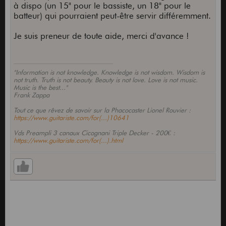
à dispo (un 15" pour le bassiste, un 18" pour le
batteur) qui pourraient peut-être servir différemment.
Je suis preneur de toute aide, merci d'avance !
"Information is not knowledge. Knowledge is not wisdom. Wisdom is
not truth. Truth is not beauty. Beauty is not love. Love is not music.
Music is the best..."
Frank Zappa
Tout ce que rêvez de savoir sur la Phacocaster Lionel Rouvier :
https://www.guitariste.com/for(...)10641
Vds Preampli 3 canaux Cicognani Triple Decker - 200€ :
https://www.guitariste.com/for(...).html