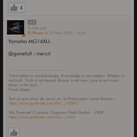
1
#8
Publié
par
El Phaco
le
22 Mai 2024,
14:06
Yamaha MG16XU.
@gonefull : merci!
"Information is not knowledge. Knowledge is not wisdom. Wisdom is
not truth. Truth is not beauty. Beauty is not love. Love is not music.
Music is the best..."
Frank Zappa
Tout ce que rêvez de savoir sur la Phacocaster Lionel Rouvier :
https://www.guitariste.com/for(...)10641
Vds Preampli 3 canaux Cicognani Triple Decker - 200€ :
https://www.guitariste.com/for(...).html