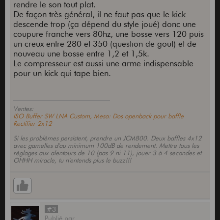
rendre le son tout plat.
De façon très général, il ne faut pas que le kick
descende trop (ça dépend du style joué) donc une
coupure franche vers 80hz, une bosse vers 120 puis
un creux entre 280 et 350 (question de gout) et de
nouveau une bosse entre 1,2 et 1,5k.
Le compresseur est aussi une arme indispensable
pour un kick qui tape bien.
Ventes:
ISO Buffer SW LNA Custom, Mesa: Dos openback pour baffle
Rectifier 2x12
Si les problèmes persistent, prendre un JCM800. Deux baffles 4x12
avec gamelles d'au minimum 100dB de rendement. Mettre tous les
réglages aux alentours de 10 (pas 9 ni 11), jouer 3 à 4 secondes et
OHHH miracle, tu n'entends plus le buzz!!!
#3
Publié
par