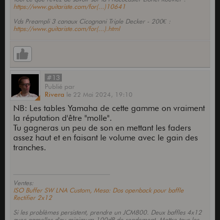
https://www.guitariste.com/for(...)10641
Vds Preampli 3 canaux Cicognani Triple Decker - 200€ :
https://www.guitariste.com/for(...).html
#13
Publié
par
Rivera
le
22 Mai 2024,
19:10
NB: Les tables Yamaha de cette gamme on vraiment
la réputation d'être "molle".
Tu gagneras un peu de son en mettant les faders
assez haut et en faisant le volume avec le gain des
tranches.
Ventes:
ISO Buffer SW LNA Custom, Mesa: Dos openback pour baffle
Rectifier 2x12
Si les problèmes persistent, prendre un JCM800. Deux baffles 4x12
avec gamelles d'au minimum 100dB de rendement. Mettre tous les