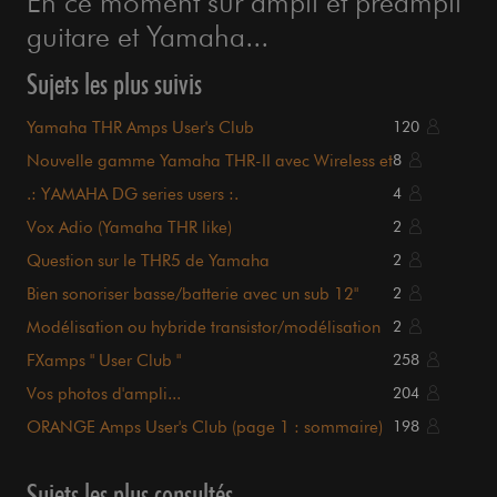
En ce moment sur ampli et préampli
guitare et Yamaha...
Sujets les plus suivis
Yamaha THR Amps User's Club
120
Nouvelle gamme Yamaha THR-II avec Wireless et
8
Bluetooth
.: YAMAHA DG series users :.
4
Vox Adio (Yamaha THR like)
2
Question sur le THR5 de Yamaha
2
Bien sonoriser basse/batterie avec un sub 12"
2
Modélisation ou hybride transistor/modélisation
2
FXamps " User Club "
258
Vos photos d'ampli...
204
ORANGE Amps User's Club (page 1 : sommaire)
198
Sujets les plus consultés