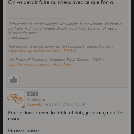
On va devoir faire au mieux avec ce que l'on a.
"Information is not knowledge. Knowledge is not wisdom. Wisdom is
not truth. Truth is not beauty. Beauty is not love. Love is not music.
Music is the best..."
Frank Zappa
Tout ce que rêvez de savoir sur la Phacocaster Lionel Rouvier :
https://www.guitariste.com/for(...)10641
Vds Preampli 3 canaux Cicognani Triple Decker - 200€ :
https://www.guitariste.com/for(...).html
#11
Publié
par
Gonefull
le
22 Mai 2024,
15:59
Pour éclaissir avec ta table et Sub, je ferai ça en 1er
essai:
Grosse caisse