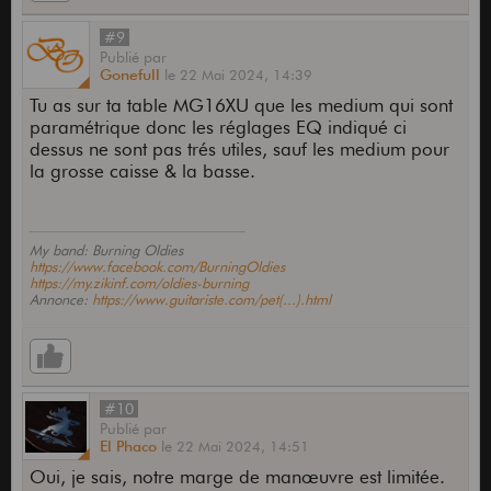
#9
Publié
par
Gonefull
le
22 Mai 2024,
14:39
Tu as sur ta table MG16XU que les medium qui sont
paramétrique donc les réglages EQ indiqué ci
dessus ne sont pas trés utiles, sauf les medium pour
la grosse caisse & la basse.
My band: Burning Oldies
https://www.facebook.com/BurningOldies
https://my.zikinf.com/oldies-burning
Annonce:
https://www.guitariste.com/pet(...).html
#10
Publié
par
El Phaco
le
22 Mai 2024,
14:51
Oui, je sais, notre marge de manœuvre est limitée.