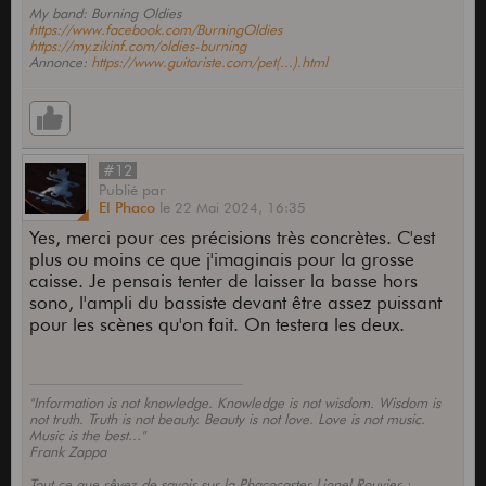
My band: Burning Oldies
https://www.facebook.com/BurningOldies
https://my.zikinf.com/oldies-burning
Annonce:
https://www.guitariste.com/pet(...).html
#12
Publié
par
El Phaco
le
22 Mai 2024,
16:35
Yes, merci pour ces précisions très concrètes. C'est
plus ou moins ce que j'imaginais pour la grosse
caisse. Je pensais tenter de laisser la basse hors
sono, l'ampli du bassiste devant être assez puissant
pour les scènes qu'on fait. On testera les deux.
"Information is not knowledge. Knowledge is not wisdom. Wisdom is
not truth. Truth is not beauty. Beauty is not love. Love is not music.
Music is the best..."
Frank Zappa
Tout ce que rêvez de savoir sur la Phacocaster Lionel Rouvier :