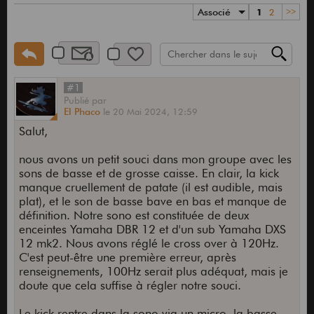
Associé
1
2
>>
#1
Publié
par
El Phaco
le
20 Mai 2024,
12:59
Salut,
nous avons un petit souci dans mon groupe avec les
sons de basse et de grosse caisse. En clair, la kick
manque cruellement de patate (il est audible, mais
plat), et le son de basse bave en bas et manque de
définition. Notre sono est constituée de deux
enceintes Yamaha DBR 12 et d'un sub Yamaha DXS
12 mk2. Nous avons réglé le cross over à 120Hz.
C'est peut-être une première erreur, après
renseignements, 100Hz serait plus adéquat, mais je
doute que cela suffise à régler notre souci.
Le kick rentre dans la sono via un micro, la basse