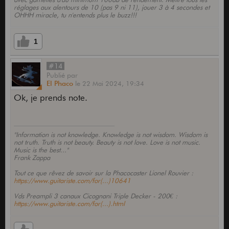
réglages aux alentours de 10 (pas 9 ni 11), jouer 3 à 4 secondes et
OHHH miracle, tu n'entends plus le buzz!!!
1
#14
Publié
par
El Phaco
le
22 Mai 2024,
19:34
Ok, je prends note.
"Information is not knowledge. Knowledge is not wisdom. Wisdom is
not truth. Truth is not beauty. Beauty is not love. Love is not music.
Music is the best..."
Frank Zappa
Tout ce que rêvez de savoir sur la Phacocaster Lionel Rouvier :
https://www.guitariste.com/for(...)10641
Vds Preampli 3 canaux Cicognani Triple Decker - 200€ :
https://www.guitariste.com/for(...).html