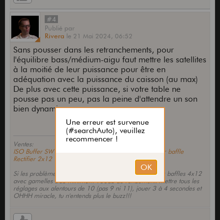
#4
Publié
par
Rivera
le
21 Mai 2024,
06:52
Sans pousser dans les retranchements, pour
l'équilibre bass/médium-aigu faut mettre les satellites
à la moitié de leur puissance pour être en
adéquation avec la puissance du caisson (au max)
De plus avec cette puissance, si votre table ne
pousse pas un peu, pas la peine d'attendre un son
bien dynamique
Ventes:
ISO Buffer SW LNA Custom, Mesa: Dos openback pour baffle
Rectifier 2x12
Si les problèmes persistent, prendre un JCM800. Deux baffles 4x12
avec gamelles d'au minimum 100dB de rendement. Mettre tous les
réglages aux alentours de 10 (pas 9 ni 11), jouer 3 à 4 secondes et
OHHH miracle, tu n'entends plus le buzz!!!