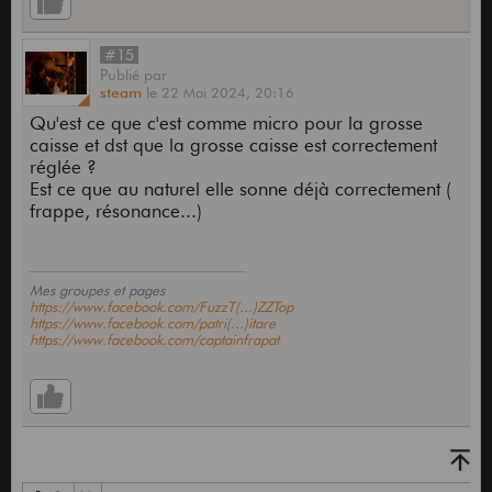
#15
Publié
par
steam
le
22 Mai 2024,
20:16
Qu'est ce que c'est comme micro pour la grosse
caisse et dst que la grosse caisse est correctement
réglée ?
Est ce que au naturel elle sonne déjà correctement (
frappe, résonance...)
Mes groupes et pages
https://www.facebook.com/FuzzT(...)ZZTop
https://www.facebook.com/patri(...)itare
https://www.facebook.com/captainfrapat