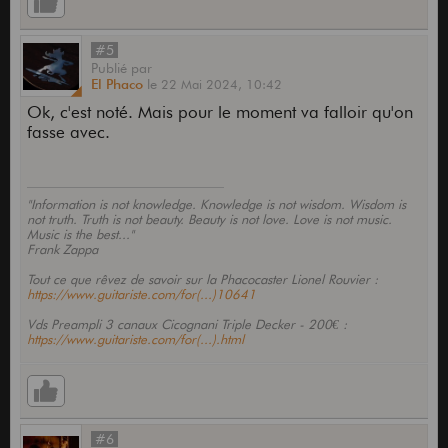
#5
Publié
par
El Phaco
le
22 Mai 2024,
10:42
Ok, c'est noté. Mais pour le moment va falloir qu'on
fasse avec.
"Information is not knowledge. Knowledge is not wisdom. Wisdom is
not truth. Truth is not beauty. Beauty is not love. Love is not music.
Music is the best..."
Frank Zappa
Tout ce que rêvez de savoir sur la Phacocaster Lionel Rouvier :
https://www.guitariste.com/for(...)10641
Vds Preampli 3 canaux Cicognani Triple Decker - 200€ :
https://www.guitariste.com/for(...).html
#6