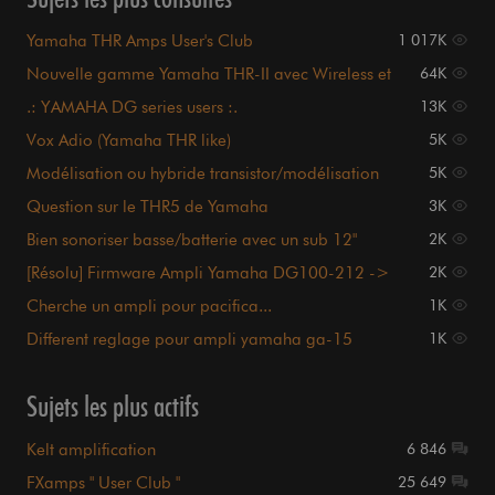
Yamaha THR Amps User's Club
1 017K
Nouvelle gamme Yamaha THR-II avec Wireless et
64K
Bluetooth
.: YAMAHA DG series users :.
13K
Vox Adio (Yamaha THR like)
5K
Modélisation ou hybride transistor/modélisation
5K
Question sur le THR5 de Yamaha
3K
Bien sonoriser basse/batterie avec un sub 12"
2K
[Résolu] Firmware Ampli Yamaha DG100-212 ->
2K
DG100-212a
Cherche un ampli pour pacifica...
1K
Different reglage pour ampli yamaha ga-15
1K
Sujets les plus actifs
Kelt amplification
6 846
FXamps " User Club "
25 649