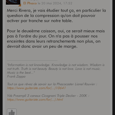
El Phaco
le
20 Mai 2024,
17:52
Merci Rivera, je vais étudier tout ça, en particulier la
question de la compression qu'on doit pouvoir
activer par tranche sur notre table.
Pour le deuxième caisson, oui, ce serait mieux mais
pas à l'ordre du jour. On n'a pas à pousser nos
enceintes dans leurs retranchements non plus, on
devrait donc avoir un peu de marge.
"Information is not knowledge. Knowledge is not wisdom. Wisdom is
not truth. Truth is not beauty. Beauty is not love. Love is not music.
Music is the best..."
Frank Zappa
Tout ce que rêvez de savoir sur la Phacocaster Lionel Rouvier :
https://www.guitariste.com/for(...)10641
Vds Preampli 3 canaux Cicognani Triple Decker - 200€ :
https://www.guitariste.com/for(...).html