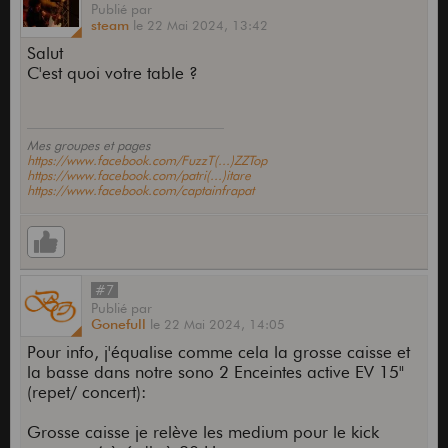
Publié
par
steam
le
22 Mai 2024,
13:42
Salut
C'est quoi votre table ?
Mes groupes et pages
https://www.facebook.com/FuzzT(...)ZZTop
https://www.facebook.com/patri(...)itare
https://www.facebook.com/captainfrapat
#7
Publié
par
Gonefull
le
22 Mai 2024,
14:05
Pour info, j'équalise comme cela la grosse caisse et
la basse dans notre sono 2 Enceintes active EV 15"
(repet/ concert):
Grosse caisse je relève les medium pour le kick