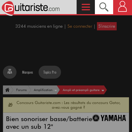
3244 musiciens en ligne |
Se connecter
|
S'inscrire
Marques
Topics Pro
Ampli et préampli guitare
Forums
Amplification
Concours Guitariste.com : Les résultats du concours Gator,
🎁
avez-vous gagné ?
Bien sonoriser basse/batterie
avec un sub 12"