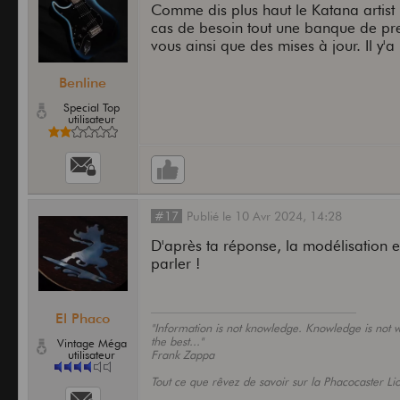
Comme dis plus haut le Katana artist II
cas de besoin tout une banque de prese
vous ainsi que des mises à jour. Il y'
Benline
Special Top
utilisateur
#17
Publié
le
10 Avr 2024,
14:28
D'après ta réponse, la modélisation es
parler !
El Phaco
"Information is not knowledge. Knowledge is not wi
the best..."
Vintage Méga
utilisateur
Frank Zappa
Tout ce que rêvez de savoir sur la Phacocaster Li