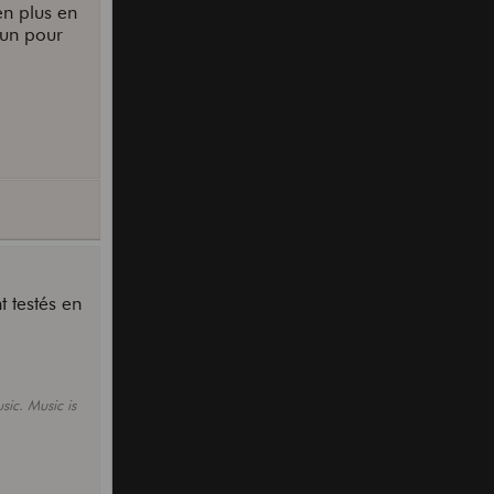
 en plus en
 un pour
t testés en
sic. Music is