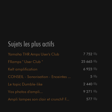
Sujets les plus actifs
Yamaha THR Amps User's Club
7 752
FXamps " User Club "
25 665
Kelt amplification
6 923
CONSEIL - Sonorisation - Enceintes ...
5
Le topic Dumble-like
2 440
Vos photos d'ampli...
9 271
Ampli lampes son clair et crunch? F...
577