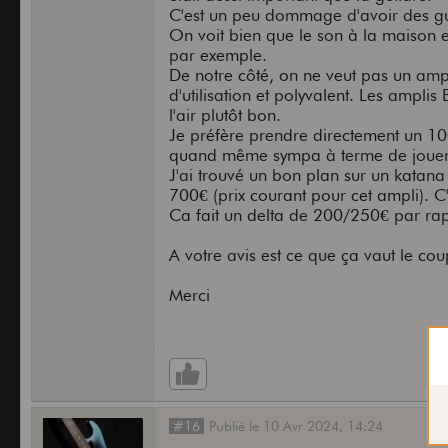
C'est un peu dommage d'avoir des gui
On voit bien que le son à la maison es
par exemple.
De notre côté, on ne veut pas un ampl
d'utilisation et polyvalent. Les ampli
l'air plutôt bon.
Je préfère prendre directement un 10
quand même sympa à terme de jouer
J'ai trouvé un bon plan sur un katana
700€ (prix courant pour cet ampli). C
Ca fait un delta de 200/250€ par ra
A votre avis est ce que ça vaut le cou
Merci
#16
Publié
le
10 Avr 2024,
14:24