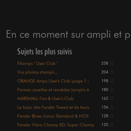
En ce moment sur ampli et pr
Sujets les plus suivis
FXamps " User Club "
258
Vos photos d'ampli...
204
ORANGE Amps User's Club (page 1 :
198
sommaire)
Pannes usuelles et remèdes (amplis à
180
lampes, liste page 1)
MARSHALL Fan & User's Club
162
Le topic des Fender Tweed et de leurs
156
clones
Fender Blues Junior Standard & NOS
128
Users's Club
Fender Vibro Champ XD, Super Champ
120
XD, X2 et X2 head