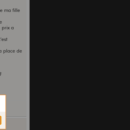
e ma fille
e
 prix a
'est
la place de
?