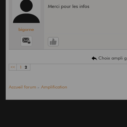
Merci pour les infos
bigorne
Choix ampli g
<<
1
2
Accueil forum
Amplification