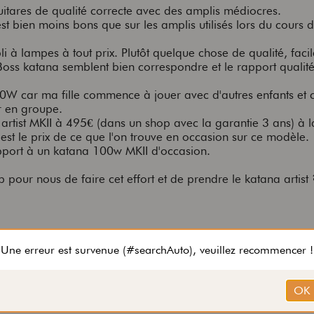
tares de qualité correcte avec des amplis médiocres.
t bien moins bons que sur les amplis utilisés lors du cours d
i à lampes à tout prix. Plutôt quelque chose de qualité, facil
s Boss katana semblent bien correspondre et le rapport qualité
0W car ma fille commence à jouer avec d'autres enfants et c
 en groupe.
 artist MKII à 495€ (dans un shop avec la garantie 3 ans) à 
'est le prix de ce que l'on trouve en occasion sur ce modèle.
pport à un katana 100w MKII d'occasion.
p pour nous de faire cet effort et de prendre le katana artist 