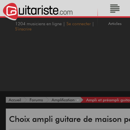
Articles
1204 musiciens en ligne |
Se connecter
|
S'inscrire
Ampli et préampli guita
Accueil
Forums
Amplification
Choix ampli guitare de maison p