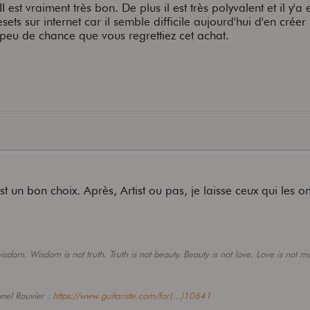
 est vraiment très bon. De plus il est très polyvalent et il y'a
ts sur internet car il semble difficile aujourd'hui d'en créer
a peu de chance que vous regrettiez cet achat.
t un bon choix. Après, Artist ou pas, je laisse ceux qui les on
sdom. Wisdom is not truth. Truth is not beauty. Beauty is not love. Love is not mu
onel Rouvier :
https://www.guitariste.com/for(...)10641