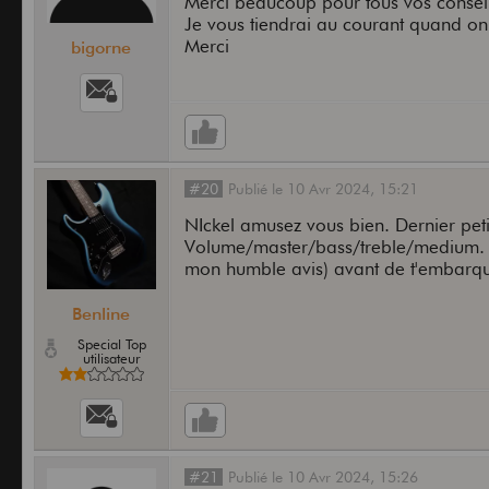
Merci beaucoup pour tous vos consei
Je vous tiendrai au courant quand on 
Merci
bigorne
#20
Publié
le
10 Avr 2024,
15:21
NIckel amusez vous bien. Dernier peti
Volume/master/bass/treble/medium. C
mon humble avis) avant de t'embarque
Benline
Special Top
utilisateur
#21
Publié
le
10 Avr 2024,
15:26