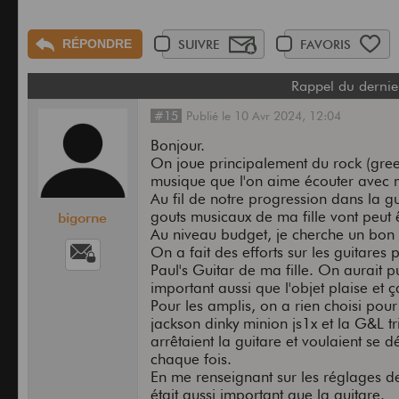
RÉPONDRE
SUIVRE
FAVORIS
Rappel du dernie
#15
Publié
le
10 Avr 2024,
12:04
Bonjour.
On joue principalement du rock (green
musique que l'on aime écouter avec m
Au fil de notre progression dans la gu
gouts musicaux de ma fille vont peut ê
bigorne
Au niveau budget, je cherche un bon r
On a fait des efforts sur les guitare
Paul's Guitar de ma fille. On aurait 
important aussi que l'objet plaise et 
Pour les amplis, on a rien choisi pou
jackson dinky minion js1x et la G&L t
arrêtaient la guitare et voulaient se
chaque fois.
En me renseignant sur les réglages d
était aussi important que la guitare.