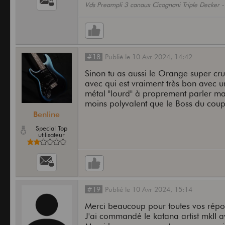
Vds Preampli 3 canaux Cicognani Triple Decker 
#18
Publié
le
10 Avr 2024,
14:42
Sinon tu as aussi le Orange super crus
avec qui est vraiment très bon avec u
métal "lourd" à proprement parler mai
moins polyvalent que le Boss du coup
Benline
Special Top
utilisateur
#19
Publié
le
10 Avr 2024,
15:14
Merci beaucoup pour toutes vos rép
J'ai commandé le katana artist mkII 