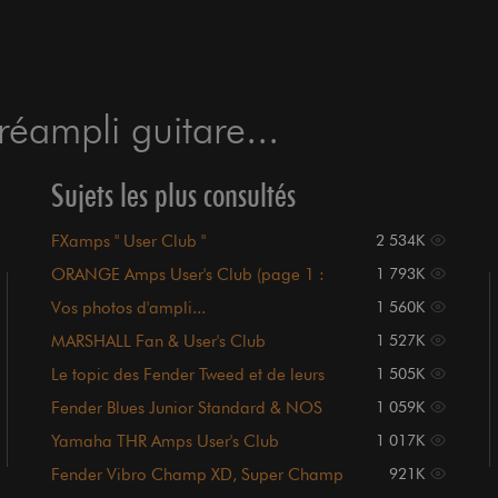
éampli guitare...
Sujets les plus consultés
FXamps " User Club "
2 534K
ORANGE Amps User's Club (page 1 :
1 793K
sommaire)
Vos photos d'ampli...
1 560K
MARSHALL Fan & User's Club
1 527K
Le topic des Fender Tweed et de leurs
1 505K
clones
Fender Blues Junior Standard & NOS
1 059K
Users's Club
Yamaha THR Amps User's Club
1 017K
Fender Vibro Champ XD, Super Champ
921K
XD, X2 et X2 head