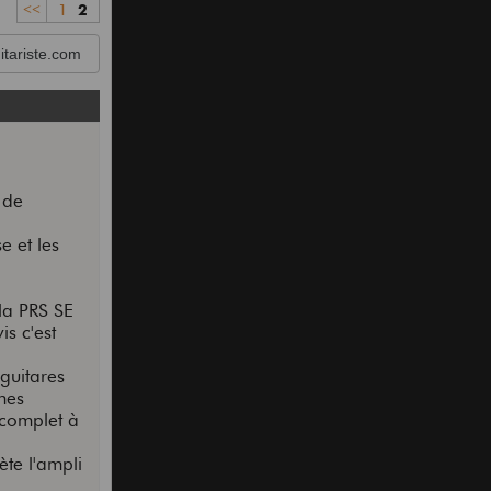
<<
1
2
tariste.com
 de
e et les
 la PRS SE
s c'est
guitares
nes
 complet à
te l'ampli