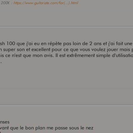
- 200€ :
https://www.guitariste.com/for(...).html
h 100 que j'ai eu en répète pas loin de 2 ans et j'ai fait un
n super son et excellent pour ce que vous voulez jouer mais
s ce n'est que mon avis. Il est extrêmement simple d'utilisati
.
onses
avant que le bon plan me passe sous le nez