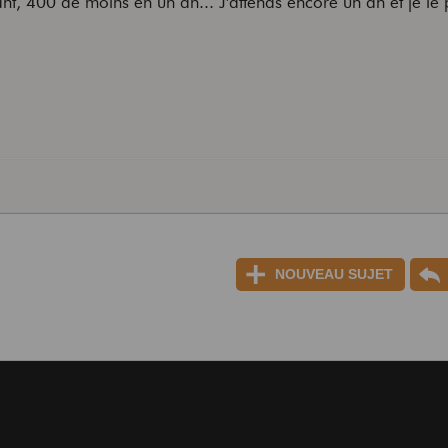
nt, 400 de moins en un an... J'attends encore un an et je le 
NOUVEAU SUJET