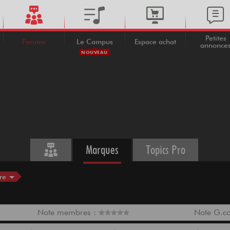
Petites
Forums
Le Campus
Espace achat
annonce
NOUVEAU
Marques
Topics Pro
re
Note membres :
Note G.c