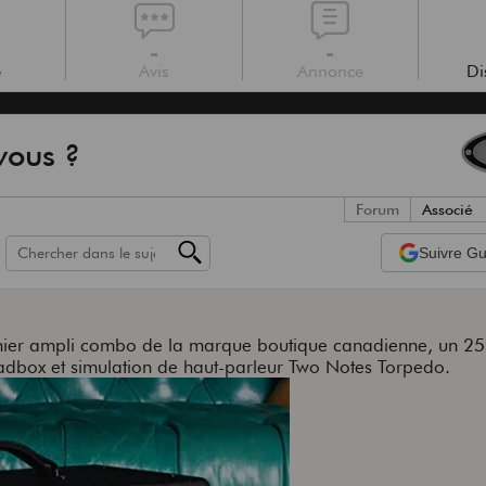
-
-
e
Avis
Annonce
Di
vous ?
Forum
Associé
Suivre
Gui
emier ampli combo de la marque boutique canadienne, un 25
dbox et simulation de haut-parleur Two Notes Torpedo.