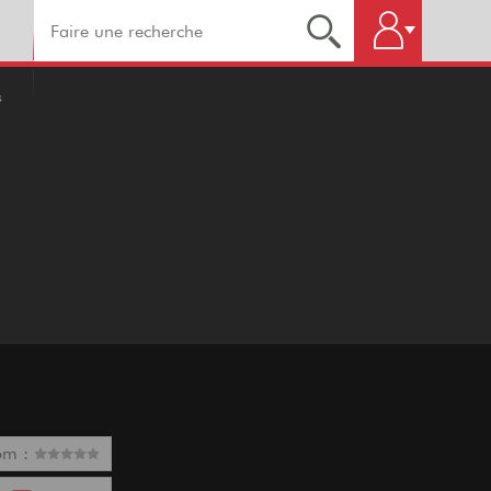
s
om :