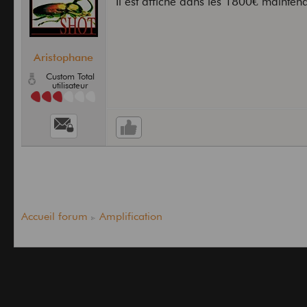
Il est affiché dans les 1800€ maintena
Aristophane
Custom Total
utilisateur
Accueil forum
Amplification