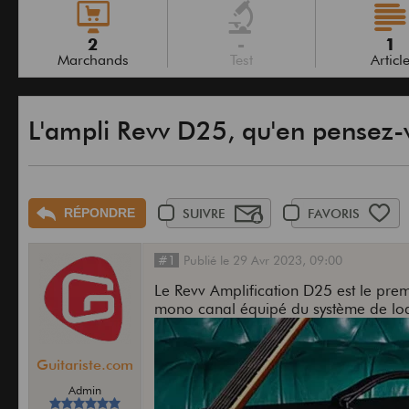
2
-
1
Marchands
Test
Articl
L'ampli Revv D25, qu'en pensez-
RÉPONDRE
SUIVRE
FAVORIS
#1
Publié
le
29 Avr 2023,
09:00
Le Revv Amplification D25 est le pr
mono canal équipé du système de loa
Guitariste.com
Admin