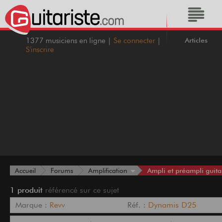
Articles
1377 musiciens en ligne |
Se connecter
|
S'inscrire
Ampli et préampli guita
Accueil
Forums
Amplification
1 produit
référencé sur ce sujet
Marque :
Revv
Réf. :
Dynamis D25