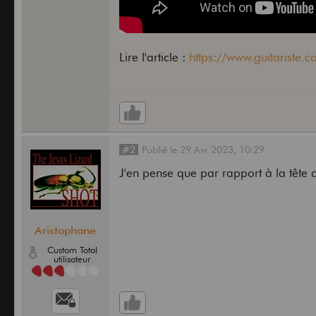
Lire l'article :
https://www.guitariste.co
#2
Publié
le
29 Avr 2023,
10:29
J'en pense que par rapport à la tête d
Aristophane
Custom Total
utilisateur