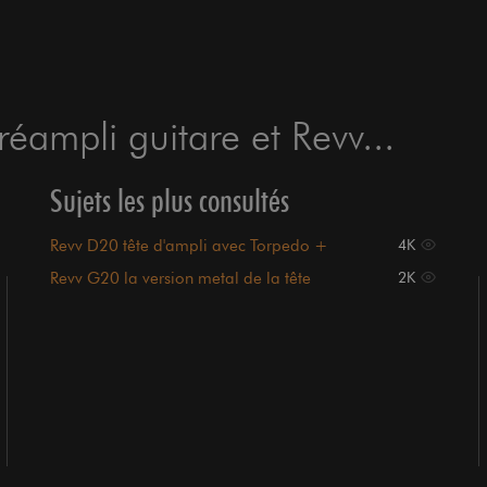
éampli guitare et Revv...
Sujets les plus consultés
Revv D20 tête d'ampli avec Torpedo +
4K
pédale G4
Revv G20 la version metal de la tête
2K
lunchbox