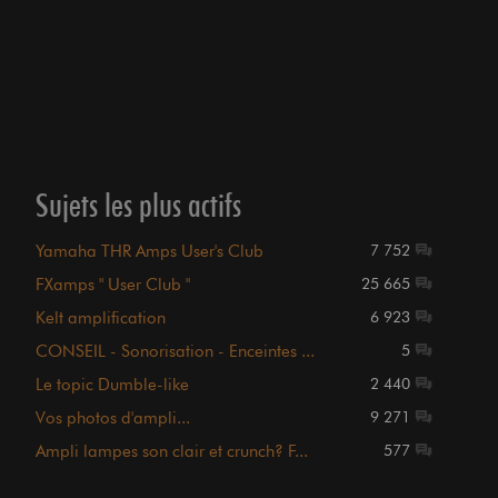
Sujets les plus actifs
Yamaha THR Amps User's Club
7 752
FXamps " User Club "
25 665
Kelt amplification
6 923
CONSEIL - Sonorisation - Enceintes ...
5
Le topic Dumble-like
2 440
Vos photos d'ampli...
9 271
Ampli lampes son clair et crunch? F...
577