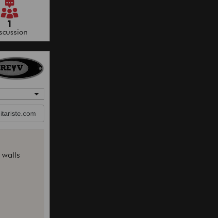
1
scussion
tariste.com
 watts