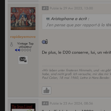
#3
Publié
le
29 Avr 2023,
13:00
Aristophane a écrit :
J'en pense que par rapport à la têt
rapideyemove
Vintage Top
utilisateur
De plus, le D20 conserve, lui, un vér
«Wir leben unter finsteren Himmeln, und –es gib
habe, sind nicht groß. Ich versuche, mir das mir 
Paul Celan, 18 mai 1960, Lettre à Hans Bender.
#4
Publié
le
23 Avr 2024,
08:56