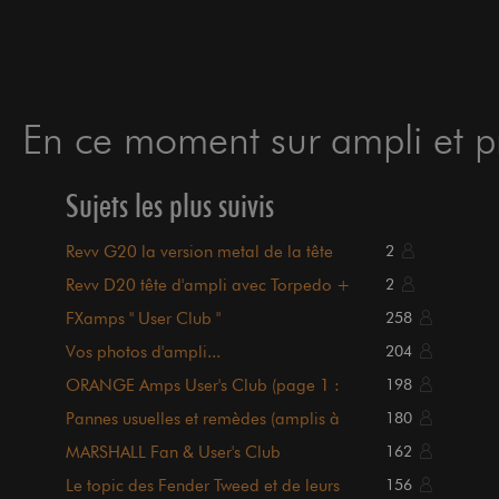
En ce moment sur ampli et pr
Sujets les plus suivis
Revv G20 la version metal de la tête
2
lunchbox
Revv D20 tête d'ampli avec Torpedo +
2
pédale G4
FXamps " User Club "
258
Vos photos d'ampli...
204
ORANGE Amps User's Club (page 1 :
198
sommaire)
Pannes usuelles et remèdes (amplis à
180
lampes, liste page 1)
MARSHALL Fan & User's Club
162
Le topic des Fender Tweed et de leurs
156