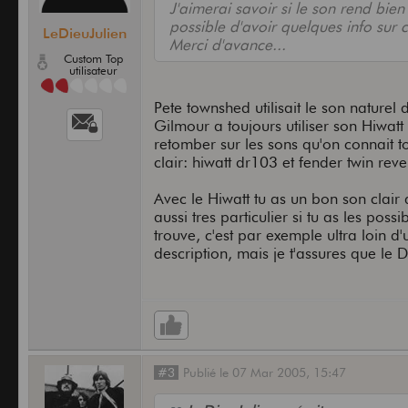
J'aimerai savoir si le son rend bien
possible d'avoir quelques info sur c
LeDieuJulien
Merci d'avance...
Custom Top
utilisateur
Pete townshed utilisait le son naturel
Gilmour a toujours utiliser son Hiwatt 
retomber sur les sons qu'on connait tou
clair: hiwatt dr103 et fender twin reve
Avec le Hiwatt tu as un bon son clair 
aussi tres particulier si tu as les poss
trouve, c'est par exemple ultra loin d
description, mais je t'assures que le D
#3
Publié
le
07 Mar 2005,
15:47