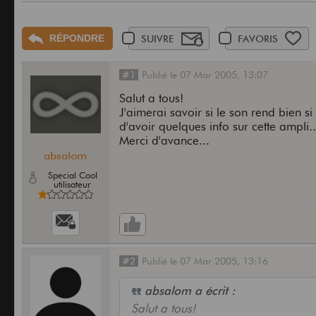
RÉPONDRE
SUIVRE
FAVORIS
#1
Publié
le
07 Mar 2005,
13:07
Salut a tous!
J'aimerai savoir si le son rend bien s
d'avoir quelques info sur cette ampli..
Merci d'avance...
absalom
Special Cool
utilisateur
#2
Publié
le
07 Mar 2005,
13:16
absalom a écrit :
Salut a tous!