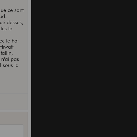
que ce sont
ud.
oué dessus,
lus la
ec le hot
'Hiwatt
allin,
 n'ai pas
l sous la