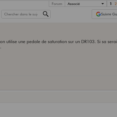
Forum
Associé
1
2
Suivre
Gui
i on utilise une pedale de saturation sur un DR103. Si sa sera
.