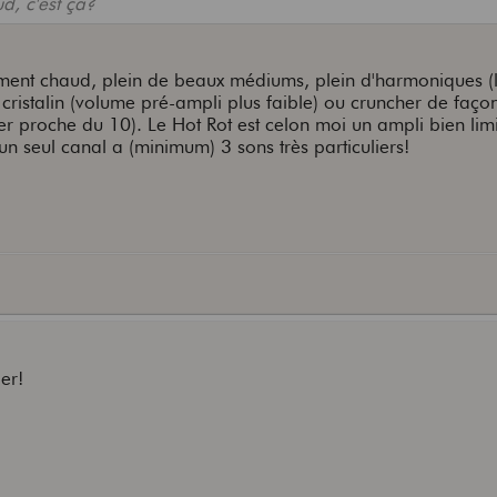
ud, c'est ça?
mement chaud, plein de beaux médiums, plein d'harmoniques 
s cristalin (volume pré-ampli plus faible) ou cruncher de façon
r proche du 10). Le Hot Rot est celon moi un ampli bien lim
n seul canal a (minimum) 3 sons très particuliers!
er!