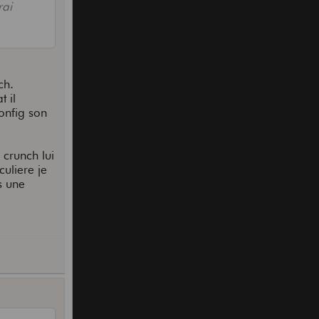
rai
ch.
t il
config son
 crunch lui
culiere je
s une