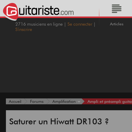
Articles
2716 musiciens en ligne |
Se connecter
|
S'inscrire
Ampli et préampli guita
Accueil
Forums
Amplification
Saturer un Hiwatt DR103 ?