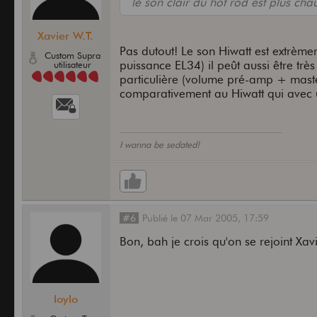
le son clair du hot rod est plus cha
Xavier W.T.
Pas dutout! Le son Hiwatt est extrè
Custom Supra
puissance EL34) il peût aussi être trè
utilisateur
particulière (volume pré-amp + maste
comparativement au Hiwatt qui avec u
I wanna be sedated!
#6
Publié
le
07 Mar 2005,
17:59
Bon, bah je crois qu'on se rejoint Xavi
loylo