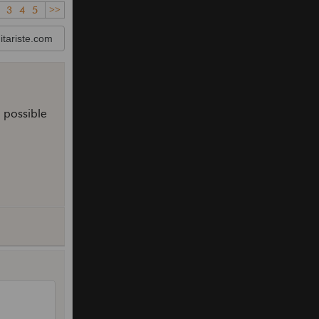
3
4
5
>>
tariste.com
i possible