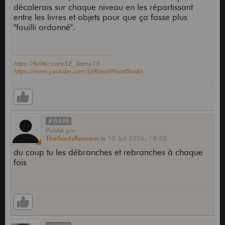
décalerais sur chaque niveau en les répartissant
entre les livres et objets pour que ça fasse plus
"fouilli ordonné".
https://twitter.com/LE_Samu15
https://www.youtube.com/@RoyalWoodStudio
#8498
Publié
par
TheSoulsRemain
le
10 Juil 2026,
18:50
du coup tu les débranches et rebranches à chaque
fois