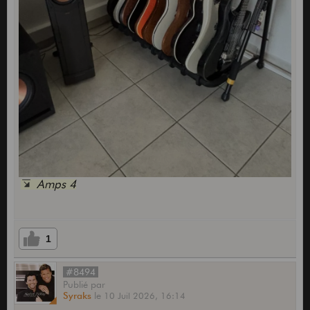
Amps 4
1
#8494
Publié
par
Syraks
le
10 Juil 2026,
16:14