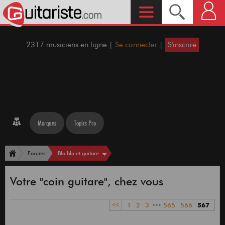
2317 musiciens en ligne |
Se connecter
|
S'inscrire
Marques
Topics Pro
Bla bla et guitare
Forums
Votre "coin guitare", chez vous
<<
1
2
3
•••
565
566
567