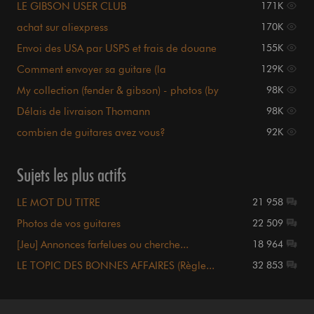
LE GIBSON USER CLUB
171K
achat sur aliexpress
170K
Envoi des USA par USPS et frais de douane
155K
Comment envoyer sa guitare (la
129K
poste,ups....)????
My collection (fender & gibson) - photos (by
98K
gunsvl)
Délais de livraison Thomann
98K
combien de guitares avez vous?
92K
Sujets les plus actifs
LE MOT DU TITRE
21 958
Photos de vos guitares
22 509
[Jeu] Annonces farfelues ou cherche...
18 964
LE TOPIC DES BONNES AFFAIRES (Règle...
32 853