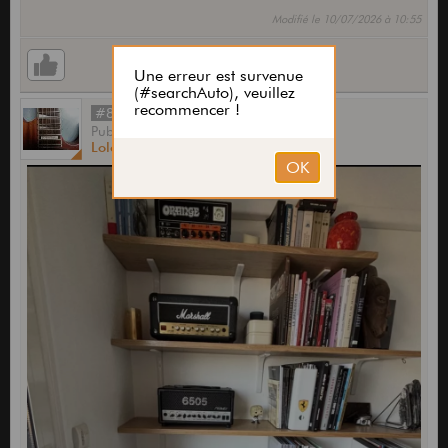
Modifié le 10/07/2026 à 10:55
#8493
Publié
par
Lolo La Torche
le
10 Juil 2026,
10:55