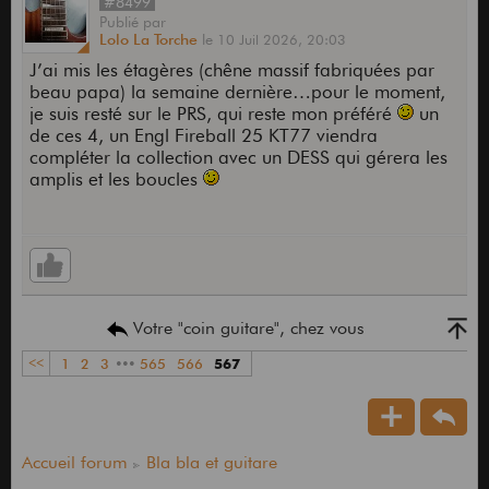
#8499
Publié
par
Lolo La Torche
le
10 Juil 2026,
20:03
J’ai mis les étagères (chêne massif fabriquées par
beau papa) la semaine dernière…pour le moment,
je suis resté sur le PRS, qui reste mon préféré
un
de ces 4, un Engl Fireball 25 KT77 viendra
compléter la collection avec un DESS qui gérera les
amplis et les boucles
Votre "coin guitare", chez vous
<<
1
2
3
•••
565
566
567
Accueil forum
Bla bla et guitare