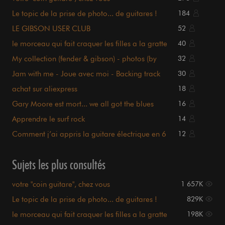
Le topic de la prise de photo... de guitares !
184
LE GIBSON USER CLUB
52
le morceau qui fait craquer les filles a la gratte
40
My collection (fender & gibson) - photos (by
32
gunsvl)
Jam with me - Joue avec moi - Backing track
30
guitare
achat sur aliexpress
18
Gary Moore est mort... we all got the blues
16
Apprendre le surf rock
14
Comment j’ai appris la guitare électrique en 6
12
mois
Sujets les plus consultés
votre "coin guitare", chez vous
1 657K
Le topic de la prise de photo... de guitares !
829K
le morceau qui fait craquer les filles a la gratte
198K