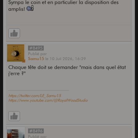
Sympa le coin et en particulier la disposition des
amplis!
#8495
Publié
par
Samu15
le
10 Juil 2026,
16:29
Chaque tête doit se demander "mais dans quel état
j'erre ?"
https://twitter.com/LE_Samu15
https://www.youtube.com/@RoyalWoodStudio
#8496
Publié
par