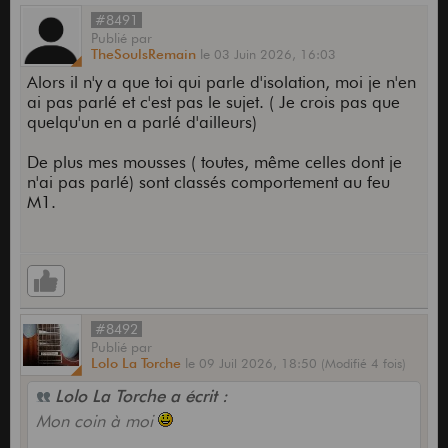
#8491
Publié
par
TheSoulsRemain
le
03 Juin 2026,
16:03
Alors il n'y a que toi qui parle d'isolation, moi je n'en
ai pas parlé et c'est pas le sujet. ( Je crois pas que
quelqu'un en a parlé d'ailleurs)
De plus mes mousses ( toutes, même celles dont je
n'ai pas parlé) sont classés comportement au feu
M1.
#8492
Publié
par
Lolo La Torche
le
09 Juil 2026,
18:50
(Modifié 4 fois)
Lolo La Torche a écrit :
Mon coin à moi