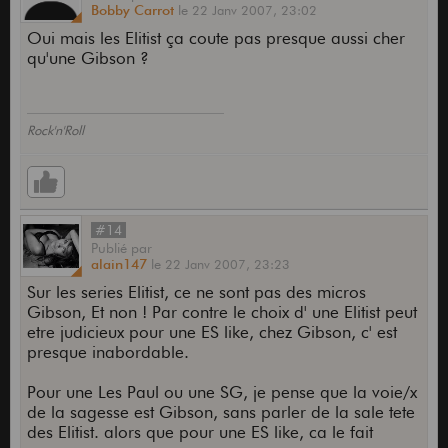
Bobby Carrot
le
22 Janv 2007,
23:02
Oui mais les Elitist ça coute pas presque aussi cher
qu'une Gibson ?
Rock'n'Roll
#14
Publié
par
alain147
le
22 Janv 2007,
23:23
Sur les series Elitist, ce ne sont pas des micros
Gibson, Et non ! Par contre le choix d' une Elitist peut
etre judicieux pour une ES like, chez Gibson, c' est
presque inabordable.
Pour une Les Paul ou une SG, je pense que la voie/x
de la sagesse est Gibson, sans parler de la sale tete
des Elitist. alors que pour une ES like, ca le fait