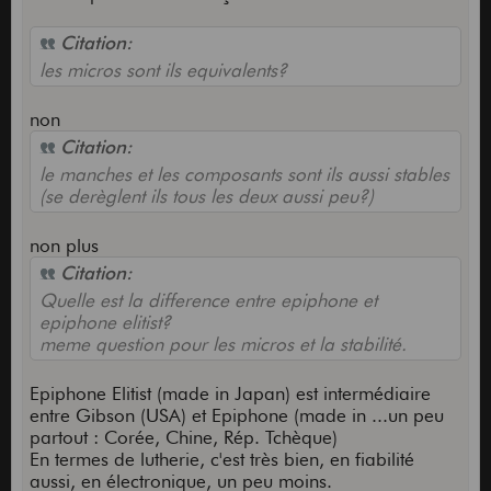
Citation:
les micros sont ils equivalents?
non
Citation:
le manches et les composants sont ils aussi stables
(se derèglent ils tous les deux aussi peu?)
non plus
Citation:
Quelle est la difference entre epiphone et
epiphone elitist?
meme question pour les micros et la stabilité.
Epiphone Elitist (made in Japan) est intermédiaire
entre Gibson (USA) et Epiphone (made in ...un peu
partout : Corée, Chine, Rép. Tchèque)
En termes de lutherie, c'est très bien, en fiabilité
aussi, en électronique, un peu moins.