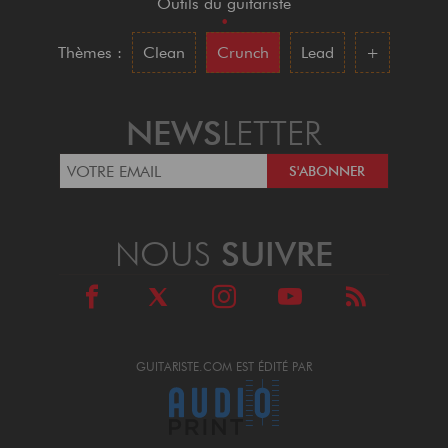
Outils du guitariste
•
Thèmes :
Clean
Crunch
Lead
+
NEWS
LETTER
NOUS
SUIVRE
GUITARISTE.COM EST ÉDITÉ PAR