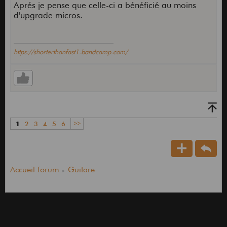
Aprés je pense que celle-ci a bénéficié au moins
d'upgrade micros.
https://shorterthanfast1.bandcamp.com/
1
2
3
4
5
6
>>
Accueil forum
Guitare