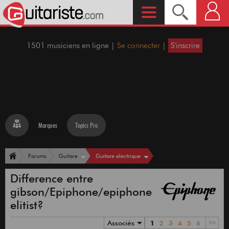
1501 musiciens en ligne |
Se connecter
|
S'inscrire
Marques
Topics Pro
Guitare électrique
Forums
Guitare
Difference entre
gibson/Epiphone/epiphone
elitist?
Associés
1
2
3
4
5
6
>>