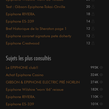
Test : Gibson-Epiphone-Tokai-Orville
20
Epiphone RIVIERA.
18
Epiphone ES-339
14
Bref Historique de la Sheraton page 1
12
Epiphone coronet signature pete doherty
12
Epiphone Crestwood
12
Sujets les plus consultés
Le EPIPHONE club!!
993K
Achat Epiphone Casino
324K
GIBSON & EPIPHONE ELECTRIC PRÉ NORLIN
274K
Epiphone Wilshire "worn '66" reissue
182K
Epiphone RIVIERA.
110K
Epiphone ES-339
101K