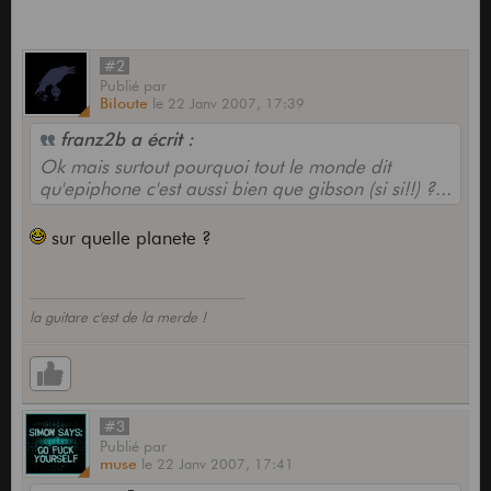
#2
Publié
par
Biloute
le
22 Janv 2007,
17:39
franz2b a écrit :
Ok mais surtout pourquoi tout le monde dit
qu'epiphone c'est aussi bien que gibson (si si!!) ?...
sur quelle planete ?
la guitare c'est de la merde !
#3
Publié
par
muse
le
22 Janv 2007,
17:41