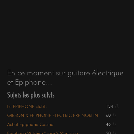
En ce moment sur guitare électrique
et Epiphone...
Sujets les plus suivis
Le EPIPHONE club!!
134
GIBSON & EPIPHONE ELECTRIC PRÉ NORLIN
60
Achat Epiphone Casino
46
Epiphone Wilshire "worn '66" reissue
20