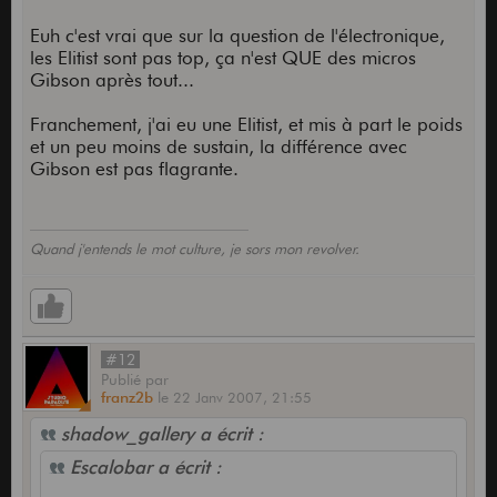
Euh c'est vrai que sur la question de l'électronique,
les Elitist sont pas top, ça n'est QUE des micros
Gibson après tout...
Franchement, j'ai eu une Elitist, et mis à part le poids
et un peu moins de sustain, la différence avec
Gibson est pas flagrante.
Quand j'entends le mot culture, je sors mon revolver.
#12
Publié
par
franz2b
le
22 Janv 2007,
21:55
shadow_gallery a écrit :
Escalobar a écrit :