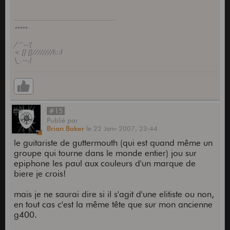
*****
/ '`--'(
< [] []////////I:::I
\_.--.(
#15
Publié
par
Brian Baker
le
22 Janv 2007,
23:44
le guitariste de guttermouth (qui est quand même un
groupe qui tourne dans le monde entier) jou sur
epiphone les paul aux couleurs d'un marque de
biere je crois!
mais je ne saurai dire si il s'agit d'une elitiste ou non,
en tout cas c'est la même tête que sur mon ancienne
g400.