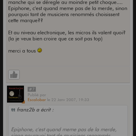
manche qui se déregle au moindre petit choque....
Epiphone, c'est quand meme pas de la merde, sinon
pourquoi tant de musiciens renommés choisissent
cette marque??
Et au niveau electronique, les micros ils valent quoi?
(la je veux bien croire que ce soit pas top)
merci a tous
#7
Publié
par
Escalobar
le
22 Janv 2007,
19:33
franz2b a écrit :
Epiphone, c'est quand meme pas de la merde,
sinon pourquoi tant de musiciens renommés