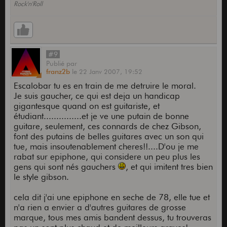
exemple, une Ford Cobra de 1966 et une copie
Rock'n'Roll
récente avec carrosserie en plastique et moteur
Rover.
Mais ça n'en fait pas de mauvaises guitares, loin
de là...mais le logo "by Gibson" est facturé un peu
#9
cher par rapport à ce qu'on peut trouver
Publié
par
d'équivalent sur le marché.
franz2b
le
22 Janv 2007,
19:52
Escalobar tu es en train de me detruire le moral.
Je suis gaucher, ce qui est deja un handicap
gigantesque quand on est guitariste, et
étudiant...............et je ve une putain de bonne
guitare, seulement, ces connards de chez Gibson,
font des putains de belles guitares avec un son qui
tue, mais insoutenablement cheres!!....D'ou je me
rabat sur epiphone, qui considere un peu plus les
gens qui sont nés gauchers
, et qui imitent tres bien
le style gibson.
cela dit j'ai une epiphone en seche de 78, elle tue et
n'a rien a envier a d'autres guitares de grosse
marque, tous mes amis bandent dessus, tu trouveras