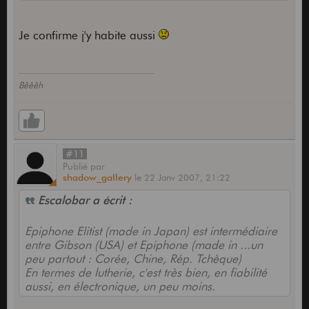
Je confirme j'y habite aussi
Bêêêh
#11
Publié
par
shadow_gallery
le
22 Janv 2007,
21:22
Escalobar a écrit :
Epiphone Elitist (made in Japan) est intermédiaire
entre Gibson (USA) et Epiphone (made in ...un
peu partout : Corée, Chine, Rép. Tchèque)
En termes de lutherie, c'est très bien, en fiabilité
aussi, en électronique, un peu moins.