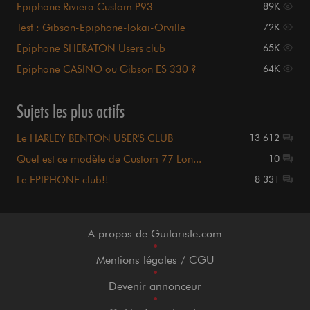
Epiphone Riviera Custom P93
89K
Test : Gibson-Epiphone-Tokai-Orville
72K
Epiphone SHERATON Users club
65K
Epiphone CASINO ou Gibson ES 330 ?
64K
Sujets les plus actifs
Le HARLEY BENTON USER'S CLUB
13 612
Quel est ce modèle de Custom 77 Lon...
10
Le EPIPHONE club!!
8 331
A propos de Guitariste.com
•
Mentions légales / CGU
•
Devenir annonceur
•