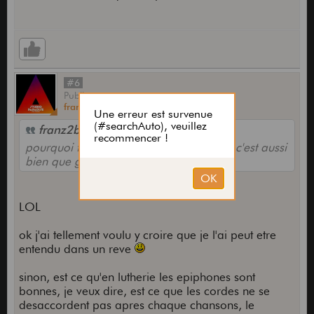
#6
Publié
par
franz2b
le
22 Janv 2007,
19:24
franz2b a écrit :
pourquoi tout le monde dit qu'epiphone c'est aussi
bien que gibson (si si!!) ?
LOL
ok j'ai tellement voulu y croire que je l'ai peut etre
entendu dans un reve
sinon, est ce qu'en lutherie les epiphones sont
bonnes, je veux dire, est ce que les cordes ne se
desaccordent pas apres chaque chansons, le