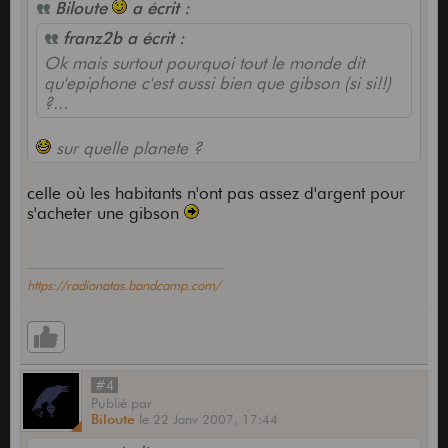
Biloute
a écrit :
franz2b a écrit :
Ok mais surtout pourquoi tout le monde dit
qu'epiphone c'est aussi bien que gibson (si si!!)
?...
sur quelle planete ?
celle où les habitants n'ont pas assez d'argent pour
s'acheter une gibson
https://radionatas.bandcamp.com/
#4
Publié
par
Biloute
le
22 Janv 2007,
17:44