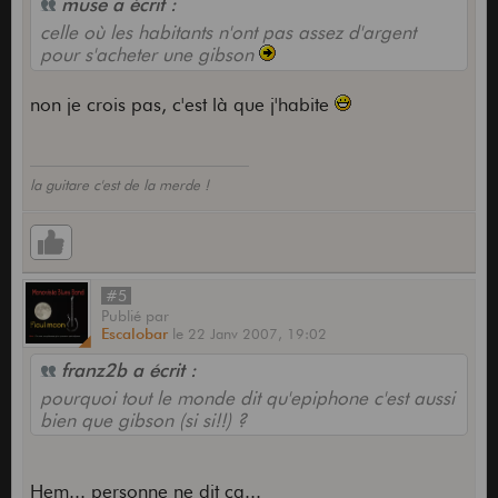
muse a écrit :
celle où les habitants n'ont pas assez d'argent
pour s'acheter une gibson
non je crois pas, c'est là que j'habite
la guitare c'est de la merde !
#5
Publié
par
Escalobar
le
22 Janv 2007,
19:02
franz2b a écrit :
pourquoi tout le monde dit qu'epiphone c'est aussi
bien que gibson (si si!!) ?
Hem... personne ne dit ça...