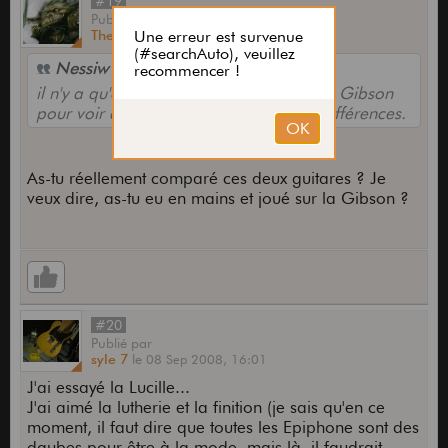
#19
Publié
par
The_Kerf
le
07 Sep 2008,
20:05
Nessiw a écrit :
il n'y a qu'à la comparer avec la version Gibson
pour voir qu'il n'y a quasiment pas de différences.
As-tu réellement comparé ces deux guitares ? Je
veux dire, as-tu eu en mains et joué sur la Gibson ?
#20
Publié
par
syle 7
le
08 Sep 2008,
16:01
J'ai essayé la Lucille...
J'ai aimé la lutherie et la finition (je sais qu'en ce
moment, il faut dire que toutes les Epiphone sont des
daubes pour être à la mode, mais là, il faudrait