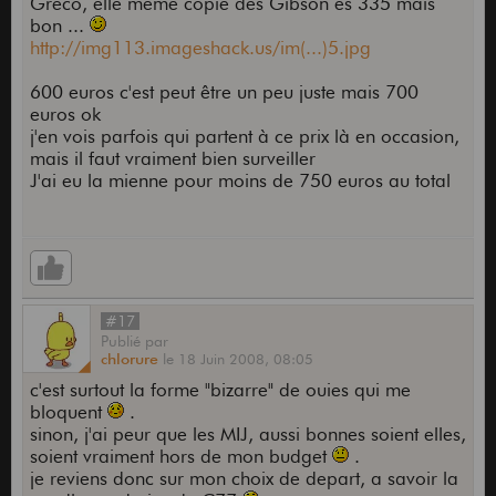
Greco, elle même copie des Gibson es 335 mais
bon ...
http://img113.imageshack.us/im(...)5.jpg
600 euros c'est peut être un peu juste mais 700
euros ok
j'en vois parfois qui partent à ce prix là en occasion,
mais il faut vraiment bien surveiller
J'ai eu la mienne pour moins de 750 euros au total
#17
Publié
par
chlorure
le
18 Juin 2008,
08:05
c'est surtout la forme "bizarre" de ouies qui me
bloquent
.
sinon, j'ai peur que les MIJ, aussi bonnes soient elles,
soient vraiment hors de mon budget
.
je reviens donc sur mon choix de depart, a savoir la