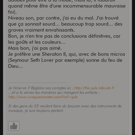
quand même être d'une incommensurable mauvaise
foi).
Niveau son, par contre, j'ai eu du mal. J'ai trouvé
que ça sonnait sourd... beaucoup trop sourd... des
graves vraiment envahissants.
Bon, je n'en tire pas de conclusions définitives, car
les goûts et les couleurs...
Mais bon, j'ai pas aimé.
Je préfère une Sheraton II, qui, avec de bons micros
(Seymour Seth Lover par exemple) sonne du feu de
Dieu...
Je t'énerve ? Réglons nos comptes ici :
http://the-syle.labrute.fr
...et si tu aimes les monstres qui mangent les enfants :
http://www.croquemonster.com?ref=syle
Si des gens du 52 veulent faire du boucan avec des instruments de
musique, je suis toujours partant.