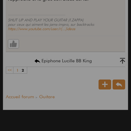
SHUT UP AND PLAY YOUR GUITAR (f.ZAPPA)
pour ceux qui aiment les jams-impro, sur backtracks:
https://www.youtube.com/user/r(...)ideos
Epiphone Lucille BB King
<<
1
2
Accueil forum
Guitare