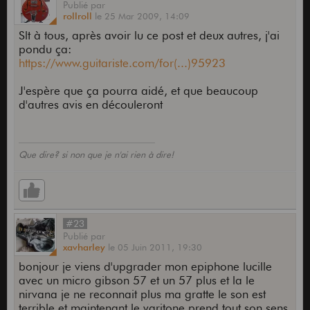
Publié
par
rollroll
le
25 Mar 2009,
14:09
Slt à tous, après avoir lu ce post et deux autres, j'ai
pondu ça:
https://www.guitariste.com/for(...)95923
J'espère que ça pourra aidé, et que beaucoup
d'autres avis en découleront
Que dire? si non que je n'ai rien à dire!
#23
Publié
par
xavharley
le
05 Juin 2011,
19:30
bonjour je viens d'upgrader mon epiphone lucille
avec un micro gibson 57 et un 57 plus et la le
nirvana je ne reconnait plus ma gratte le son est
terrible et maintenant le varitone prend tout son sens