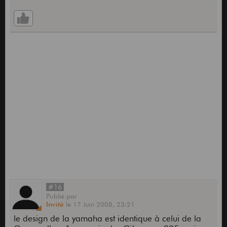
#16
Publié
par
Invité
le
17 Juin 2008,
23:21
le design de la yamaha est identique à celui de la