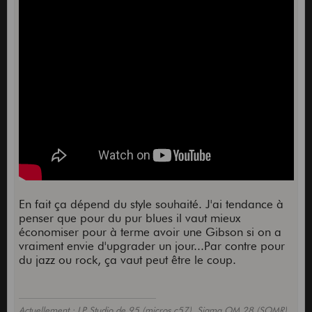
En fait ça dépend du style souhaité. J'ai tendance à
penser que pour du pur blues il vaut mieux
économiser pour à terme avoir une Gibson si on a
vraiment envie d'upgrader un jour...Par contre pour
du jazz ou rock, ça vaut peut être le coup.
Actuellement : LP Studio de 95 (micros c57), Sigma OM 28 (SOMR),