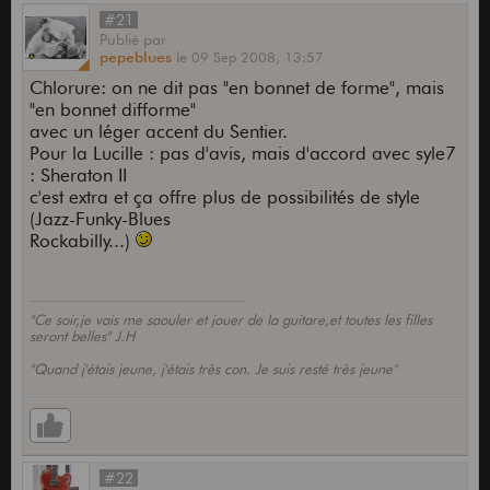
#21
Publié
par
pepeblues
le
09 Sep 2008,
13:57
Chlorure: on ne dit pas "en bonnet de forme", mais
"en bonnet difforme"
avec un léger accent du Sentier.
Pour la Lucille : pas d'avis, mais d'accord avec syle7
: Sheraton II
c'est extra et ça offre plus de possibilités de style
(Jazz-Funky-Blues
Rockabilly...)
"Ce soir,je vais me saouler et jouer de la guitare,et toutes les filles
seront belles" J.H
"Quand j'étais jeune, j'étais très con. Je suis resté très jeune"
#22