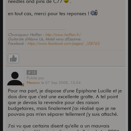
needles and pins de C77
.
en tout cas, merci pour tes reponses !
Chroniqueur Hellfan :
http://www.hellfan.fr/
Guitariste d'Above Us, Metal venu d'Essonne.
Facebook :
https://www.facebook.com/pages(...)28763
#18
Publié
par
Nessiw
le
07 Sep 2008,
13:34
Pour ma part, je dispose d'une Epiphone Lucille et je
dois dire que c'est une excellente gratte. A tel point
que je devais la revendre pour des raison
budgetaires, mais finalement j'ai réalisé que je ne
pouvais pas m'en séparer tellement j'y suis attaché.
J'ai vu que certains disent qu'elle a un mauvais