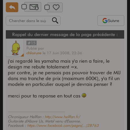
Suivre
Rappel du dernier message de la page précédente :
#15
Publié
par
chlorure
le
17 Juin 2008,
22:36
j'ai regardé les yamaha mais y'a rien a faire, le
design me rebute totalement =x.
par contre, je ne pensais pas pouvoir trouver de MIJ
dans ma tranche de prix (maximum 600€), y'a t'il un
modele en particulier auquel je devrais penser ?
merci pour ta reponse en tout cas
Chroniqueur Hellfan :
http://www.hellfan.fr/
Guitariste d'Above Us, Metal venu d'Essonne.
Facebook :
https://www.facebook.com/pages(...)28763