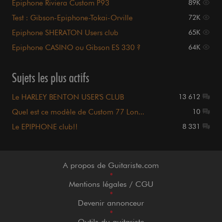
Epiphone Riviera Custom P93
89K
Test : Gibson-Epiphone-Tokai-Orville
72K
Epiphone SHERATON Users club
65K
Epiphone CASINO ou Gibson ES 330 ?
64K
Sujets les plus actifs
Le HARLEY BENTON USER'S CLUB
13 612
Quel est ce modèle de Custom 77 Lon...
10
Le EPIPHONE club!!
8 331
A propos de Guitariste.com
•
Mentions légales / CGU
•
Devenir annonceur
•
Outils du guitariste