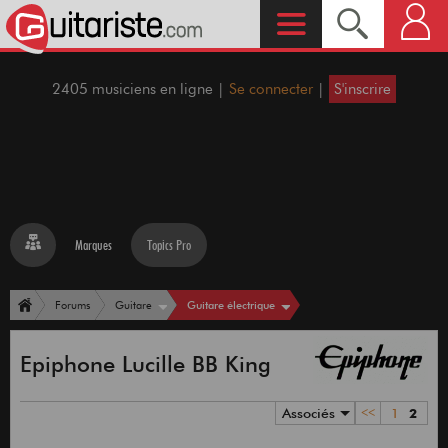
2405 musiciens en ligne |
Se connecter
|
S'inscrire
Marques
Topics Pro
Guitare électrique
Forums
Guitare
Epiphone Lucille BB King
Associés
<<
1
2