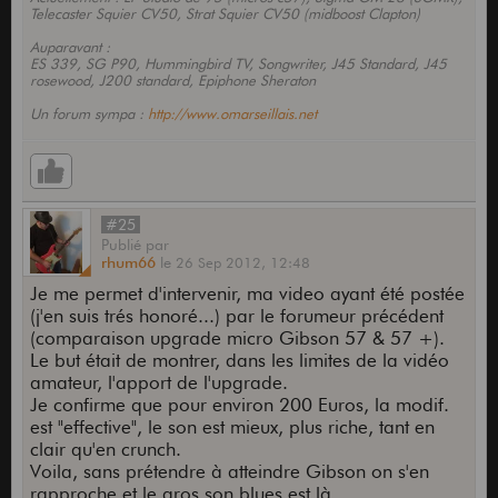
Telecaster Squier CV50, Strat Squier CV50 (midboost Clapton)
Auparavant :
ES 339, SG P90, Hummingbird TV, Songwriter, J45 Standard, J45
rosewood, J200 standard, Epiphone Sheraton
Un forum sympa :
http://www.omarseillais.net
#25
Publié
par
rhum66
le
26 Sep 2012,
12:48
Je me permet d'intervenir, ma video ayant été postée
(j'en suis trés honoré...) par le forumeur précédent
(comparaison upgrade micro Gibson 57 & 57 +).
Le but était de montrer, dans les limites de la vidéo
amateur, l'apport de l'upgrade.
Je confirme que pour environ 200 Euros, la modif.
est "effective", le son est mieux, plus riche, tant en
clair qu'en crunch.
Voila, sans prétendre à atteindre Gibson on s'en
rapproche et le gros son blues est là.