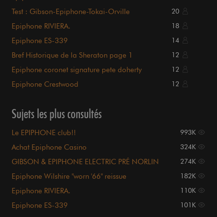
Test : Gibson-Epiphone-Tokai-Orville
20
Epiphone RIVIERA.
18
Epiphone ES-339
14
Bref Historique de la Sheraton page 1
12
Epiphone coronet signature pete doherty
12
Epiphone Crestwood
12
Sujets les plus consultés
Le EPIPHONE club!!
993K
Achat Epiphone Casino
324K
GIBSON & EPIPHONE ELECTRIC PRÉ NORLIN
274K
Epiphone Wilshire "worn '66" reissue
182K
Epiphone RIVIERA.
110K
Epiphone ES-339
101K