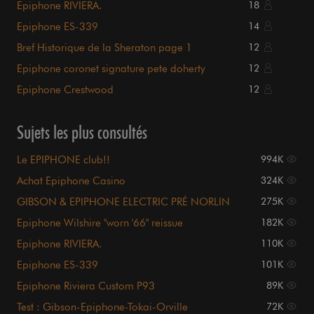
Epiphone RIVIERA.
18
Epiphone ES-339
14
Bref Historique de la Sheraton page 1
12
Epiphone coronet signature pete doherty
12
Epiphone Crestwood
12
Sujets les plus consultés
Le EPIPHONE club!!
994K
Achat Epiphone Casino
324K
GIBSON & EPIPHONE ELECTRIC PRÉ NORLIN
275K
Epiphone Wilshire "worn '66" reissue
182K
Epiphone RIVIERA.
110K
Epiphone ES-339
101K
Epiphone Riviera Custom P93
89K
Test : Gibson-Epiphone-Tokai-Orville
72K