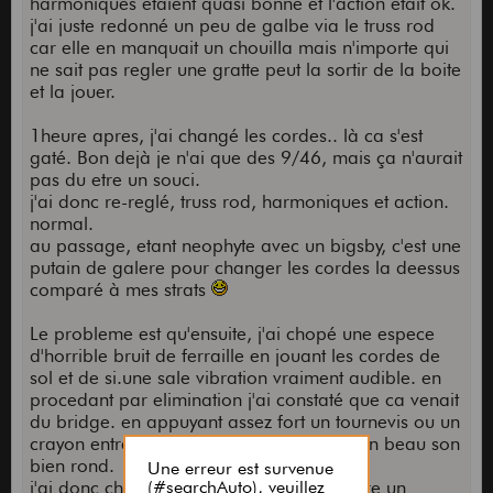
harmoniques etaient quasi bonne et l'action etait ok.
j'ai juste redonné un peu de galbe via le truss rod
car elle en manquait un chouilla mais n'importe qui
ne sait pas regler une gratte peut la sortir de la boite
et la jouer.
1heure apres, j'ai changé les cordes.. là ca s'est
gaté. Bon dejà je n'ai que des 9/46, mais ça n'aurait
pas du etre un souci.
j'ai donc re-reglé, truss rod, harmoniques et action.
normal.
au passage, etant neophyte avec un bigsby, c'est une
putain de galere pour changer les cordes la deessus
comparé à mes strats
Le probleme est qu'ensuite, j'ai chopé une espece
d'horrible bruit de ferraille en jouant les cordes de
sol et de si.une sale vibration vraiment audible. en
procedant par elimination j'ai constaté que ca venait
du bridge. en appuyant assez fort un tournevis ou un
crayon entre deux pontets, je retrouve mon beau son
bien rond.
j'ai donc cherché pendant plus d'une heure un