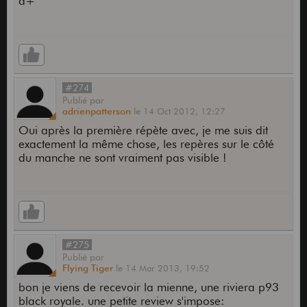
a+
#274
Publié
par
adrienpatterson
le
14 Oct 2012,
12:27
Oui après la première répète avec, je me suis dit
exactement la même chose, les repères sur le côté
du manche ne sont vraiment pas visible !
#275
Publié
par
Flying Tiger
le
14 Mar 2013,
19:52
bon je viens de recevoir la mienne, une riviera p93
black royale. une petite review s'impose: