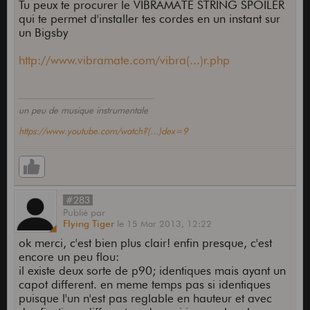
Tu peux te procurer le VIBRAMATE STRING SPOILER
qui te permet d'installer tes cordes en un instant sur
un Bigsby
http://www.vibramate.com/vibra(...)r.php
un peu de musique instrumentale
https://www.youtube.com/watch?(...)dex=9
#283
Publié
par
Flying Tiger
le
15 Mar 2013,
12:22
ok merci, c'est bien plus clair! enfin presque, c'est
encore un peu flou:
il existe deux sorte de p90; identiques mais ayant un
capot different. en meme temps pas si identiques
puisque l'un n'est pas reglable en hauteur et avec