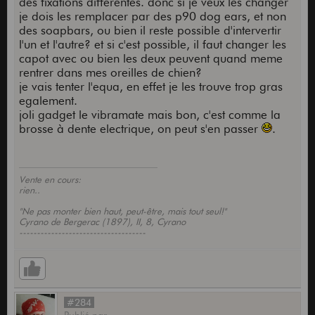
des fixations differentes. donc si je veux les changer
je dois les remplacer par des p90 dog ears, et non
des soapbars, ou bien il reste possible d'intervertir
l'un et l'autre? et si c'est possible, il faut changer les
capot avec ou bien les deux peuvent quand meme
rentrer dans mes oreilles de chien?
je vais tenter l'equa, en effet je les trouve trop gras
egalement.
joli gadget le vibramate mais bon, c'est comme la
brosse à dente electrique, on peut s'en passer
.
Vente en cours:
rien..
"Ne pas monter bien haut, peut-être, mais tout seul!"
Cyrano de Bergerac (1897), II, 8, Cyrano
------------------------------------
#284