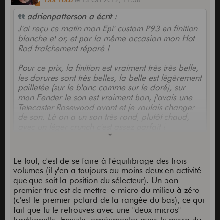
Doc Loco
le
13 Oct 2012,
11:58
adrienpatterson a écrit :
J'ai reçu ce matin mon Epi' custom P93 en finition
blanche et or, et par la même occasion mon Hot
Rod fraîchement réparé !
Pour ce prix, la finition est vraiment très très belle,
les dorures sont très belles, la belle est légèrement
pailletée (sur le blanc comme sur le doré), sur
mon Fender le son est vraiment bon, j'avais une
Telecaster Rosewood avant et je voulais changer
de son. Là on a un son très rond, plutôt chaud,
avec un léger crunch c'est assez parfait !
Bref je suis content !
Le tout, c'est de se faire à l'équilibrage des trois
volumes (il y'en a toujours au moins deux en activité
quelque soit la position du sélecteur). Un bon
premier truc est de mettre le micro du milieu à zéro
(c'est le premier potard de la rangée du bas), ce qui
fait que tu te retrouves avec une "deux micros"
traditionelle. Ensuite, expérimenter avec le micro du