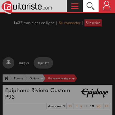
1437 musiciens en ligne |
Se connecter
|
S'inscrire
Marques
Topics Pro
Guitare électrique
Forums
Guitare
Epiphone Riviera Custom
P93
Associés
<<
1
2
•••
19
20
>>