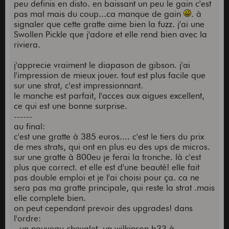
peu definis en disto. en baissant un peu le gain c'est
pas mal mais du coup...ca manque de gain
. à
signaler que cette gratte aime bien la fuzz. j'ai une
Swollen Pickle que j'adore et elle rend bien avec la
riviera.
j'apprecie vraiment le diapason de gibson. j'ai
l'impression de mieux jouer. tout est plus facile que
sur une strat, c'est impressionnant.
le manche est parfait, l'acces aux aigues excellent,
ce qui est une bonne surprise.
------
au final:
c'est une gratte à 385 euros.... c'est le tiers du prix
de mes strats, qui ont en plus eu des ups de micros.
sur une gratte à 800eu je ferai la tronche. là c'est
plus que correct. et elle est d'une beauté! elle fait
pas double emploi et je l'ai choisi pour ça. ca ne
sera pas ma gratte principale, qui reste la strat .mais
elle complete bien.
on peut cependant prevoir des upgrades! dans
l'ordre:
- un nouveau chevalet, un wilkinson b33 à