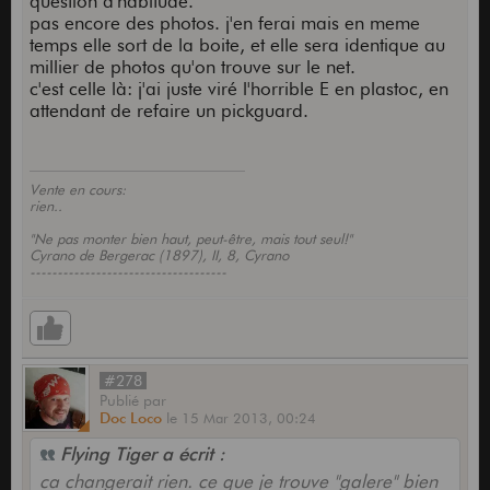
question d'habitude.
pas encore des photos. j'en ferai mais en meme
temps elle sort de la boite, et elle sera identique au
millier de photos qu'on trouve sur le net.
c'est celle là: j'ai juste viré l'horrible E en plastoc, en
attendant de refaire un pickguard.
Vente en cours:
rien..
"Ne pas monter bien haut, peut-être, mais tout seul!"
Cyrano de Bergerac (1897), II, 8, Cyrano
------------------------------------
#278
Publié
par
Doc Loco
le
15 Mar 2013,
00:24
Flying Tiger a écrit :
ca changerait rien. ce que je trouve "galere" bien