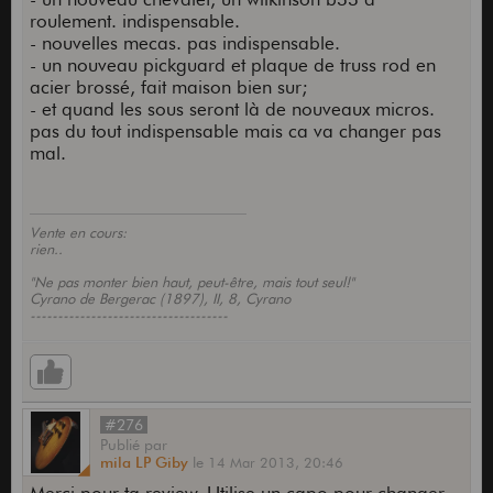
roulement. indispensable.
- nouvelles mecas. pas indispensable.
- un nouveau pickguard et plaque de truss rod en
acier brossé, fait maison bien sur;
- et quand les sous seront là de nouveaux micros.
pas du tout indispensable mais ca va changer pas
mal.
Vente en cours:
rien..
"Ne pas monter bien haut, peut-être, mais tout seul!"
Cyrano de Bergerac (1897), II, 8, Cyrano
------------------------------------
#276
Publié
par
mila LP Giby
le
14 Mar 2013,
20:46