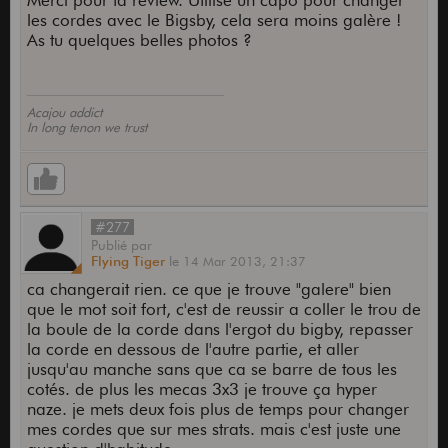
Merci pour ta review. Utilise un capo pour changer
les cordes avec le Bigsby, cela sera moins galère !
As tu quelques belles photos ?
Acajou addict
In long tenon we trust
#277
Publié
par
Flying Tiger
le
14 Mar 2013,
21:37
ca changerait rien. ce que je trouve "galere" bien
que le mot soit fort, c'est de reussir a coller le trou de
la boule de la corde dans l'ergot du bigby, repasser
la corde en dessous de l'autre partie, et aller
jusqu'au manche sans que ca se barre de tous les
cotés. de plus les mecas 3x3 je trouve ça hyper
naze. je mets deux fois plus de temps pour changer
mes cordes que sur mes strats. mais c'est juste une