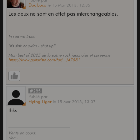
Publié
par
Doc Loco
le
15 Mar 2013,
12:35
Les deux ne sont en effet pas interchangeables.
In rod we truss.
"It's sink or swim - shut up!"
Mon best of 2025 de la scène rock japonaise et coréenne
https://www.guitariste.com/for(...)47681
#285
Publié
par
Flying Tiger
le
15 Mar 2013,
13:07
thks
Vente en cours:
rien..