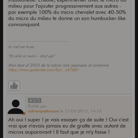
milieu pour l'ajouter progressivement aux autres -
par exemple 100% du micro chevalet avec 40-50%
du micro du milieu te donne un son humbucker-like
convainquant.
In rod we truss.
"It's sink or swim - shut up!"
Mon best of 2025 de la scène rock japonaise et coréenne
https://www.guitariste.com/for(...)47681
#272
Publié
par
adrienpatterson
le
13 Oct 2012,
14:13
Ah oui ! super ! je vais essayer ça de suite ! Oui c'est
vrai que n'avais jamais eu de gratte avec autant de
micros auparavant ! Il faut que je m'y fasse !