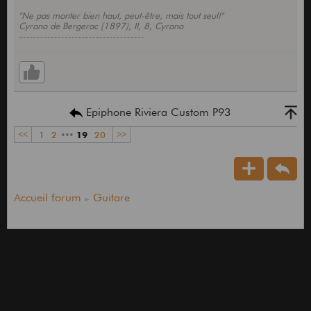
"Ne pas monter bien haut, peut-être, mais tout seul!"
Cyrano de Bergerac (1897), II, 8, Cyrano
------------------------------------
Epiphone Riviera Custom P93
<<
1
2
•••
19
20
>>
Accueil forum
Guitare