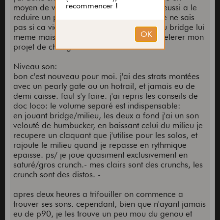
moyen de virer ça, mais impossible. j'ai reussi a le
reduire un peu mais pas completement. je ne sais
pas si ca vient des cordes plus fines ou du bridge lui
meme mais c'est ultra penible...ca va accelerer mon
projet de changer le chevalet.
Niveau son:
bon c'est nouveau pour moi. j'ai des strats montées
avec un pearly gate ou un hotrail, et jamais eu de
demi caisse. faut s'y faire. j'ai repris les conseils de
doc loco: le volume separé est indispensable:
en jouant bridge/milieu, les deux a fond j'ai un son
velouté de humbucker, en baissant celui du milieu je
recupere un claquant que j'utilise pour les solos, et
rajoute le milieu quand je repasse en rythmique
epaisse. ps/ je joue quasiment exclusivement en
saturé/gros crunch.- mes clairs sont des crunchs, les
crunch sont des distos. -
apres deux heures a trifouiller on commence a
trouver ses sons. cependant, bien que n'ayant jamais
eu de p90, je les trouve un peu mou du genou et