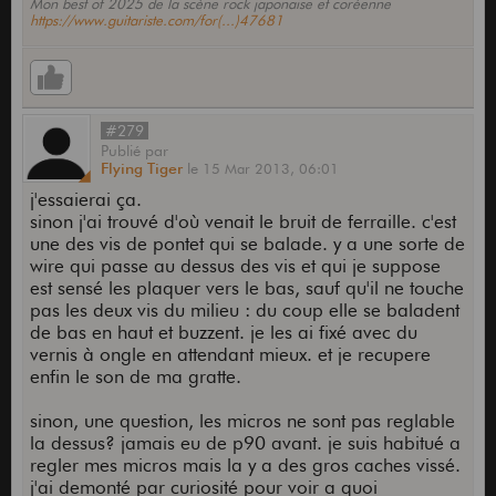
Mon best of 2025 de la scène rock japonaise et coréenne
https://www.guitariste.com/for(...)47681
#279
Publié
par
Flying Tiger
le
15 Mar 2013,
06:01
j'essaierai ça.
sinon j'ai trouvé d'où venait le bruit de ferraille. c'est
une des vis de pontet qui se balade. y a une sorte de
wire qui passe au dessus des vis et qui je suppose
est sensé les plaquer vers le bas, sauf qu'il ne touche
pas les deux vis du milieu : du coup elle se baladent
de bas en haut et buzzent. je les ai fixé avec du
vernis à ongle en attendant mieux. et je recupere
enfin le son de ma gratte.
sinon, une question, les micros ne sont pas reglable
la dessus? jamais eu de p90 avant. je suis habitué a
regler mes micros mais la y a des gros caches vissé.
j'ai demonté par curiosité pour voir a quoi