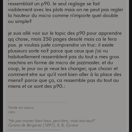
ressemblait un p90. le seul reglage se fait
visiblement avec les plots mais on ne peut pas regler
la hauteur du micro comme n'importe quel double
ou simple?
je suis allé voir sur le topic des p90 pour apprendre
qq chose, mais 250 pages desolé mais ca le fera
pas. je voulais juste comprendre un truc: il existe
plusieurs sorte no? parce que ceux que j'ai vu
habituellement ressemblent pas du tout a mes gros
machins en forme de micro de jazzmaster. et du
coup, le jour ou je veux les changer, que choisir et
comment etre sur qu'il vont bien aller à la place des
miens? parce que ça, ca ressemble pas du tout au
miens et ce sont des p90.:
Vente en cours:
rien..
"Ne pas monter bien haut, peut-être, mais tout seul!"
Cyrano de Bergerac (1897), II, 8, Cyrano
------------------------------------