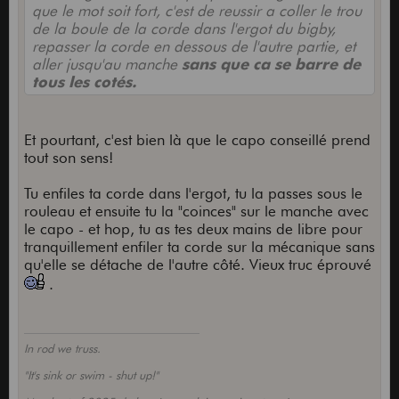
que le mot soit fort, c'est de reussir a coller le trou
de la boule de la corde dans l'ergot du bigby,
repasser la corde en dessous de l'autre partie, et
aller jusqu'au manche
sans que ca se barre de
tous les cotés.
Et pourtant, c'est bien là que le capo conseillé prend
tout son sens!
Tu enfiles ta corde dans l'ergot, tu la passes sous le
rouleau et ensuite tu la "coinces" sur le manche avec
le capo - et hop, tu as tes deux mains de libre pour
tranquillement enfiler ta corde sur la mécanique sans
qu'elle se détache de l'autre côté. Vieux truc éprouvé
.
In rod we truss.
"It's sink or swim - shut up!"