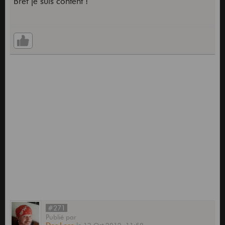
Bref je suis content !
#271
Publié
par