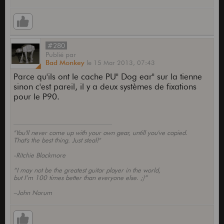
#280
Publié
par
Bad Monkey
le
15 Mar 2013,
07:43
Parce qu'ils ont le cache PU" Dog ear" sur la tienne
sinon c'est pareil, il y a deux systèmes de fixations
pour le P90.
"You'll never come up with your own gear, untill you've copied.
That's the best thing. Just steal!"
-Ritchie Blackmore
“I may not be the greatest guitar player in the world,
but I’m 100 times better than everyone else. ;)”
–John Norum