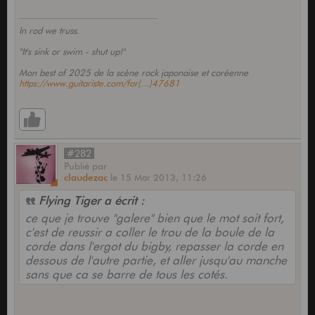
In rod we truss.
"It's sink or swim - shut up!"
Mon best of 2025 de la scène rock japonaise et coréenne
https://www.guitariste.com/for(...)47681
#282
Publié
par
claudezac
le
15 Mar 2013,
11:26
Flying Tiger a écrit :
ce que je trouve "galere" bien que le mot soit fort,
c'est de reussir a coller le trou de la boule de la
corde dans l'ergot du bigby, repasser la corde en
dessous de l'autre partie, et aller jusqu'au manche
sans que ca se barre de tous les cotés.