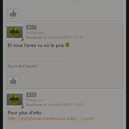
#17
Publié
par
Soulman
le
16 Août 2009,
19:47
Et vous l'avez vu où le prix
Rock'n'Roll bordel!
#18
Publié
par
Soulman
le
16 Août 2009,
19:50
Pour plus d'info:
http://epiphone-crestwood-wils(...).com/