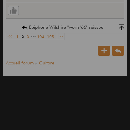
Epiphone Wilshire "worn '66" reissue
<<
1
2
3
•••
104
105
>>
Accueil forum
Guitare