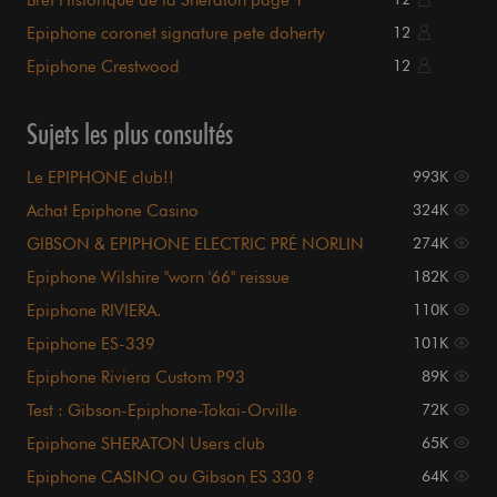
Epiphone coronet signature pete doherty
12
Epiphone Crestwood
12
Sujets les plus consultés
Le EPIPHONE club!!
993K
Achat Epiphone Casino
324K
GIBSON & EPIPHONE ELECTRIC PRÉ NORLIN
274K
Epiphone Wilshire "worn '66" reissue
182K
Epiphone RIVIERA.
110K
Epiphone ES-339
101K
Epiphone Riviera Custom P93
89K
Test : Gibson-Epiphone-Tokai-Orville
72K
Epiphone SHERATON Users club
65K
Epiphone CASINO ou Gibson ES 330 ?
64K