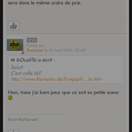
sera dans le même ordre de prix.
#24
Publié
par
Soulman
le
16 Août 2009,
22:49
bOcaliTo a écrit :
Salut!
C'est celle là?
http://www.thomann.de/fr/epiph(...)e.htm
Non, mais j'ai bien peur que ce soit sa petite soeur
Rock'n'Roll bordel!