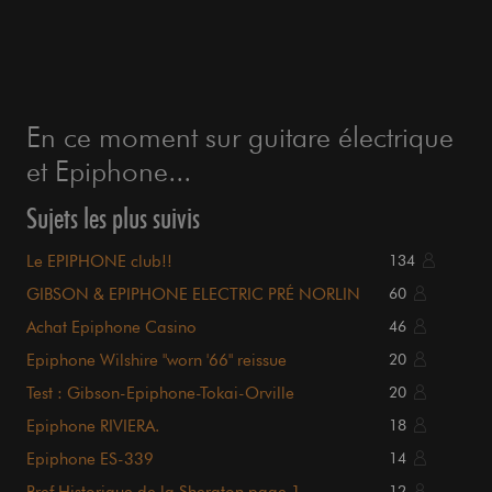
En ce moment sur guitare électrique
et Epiphone...
Sujets les plus suivis
Le EPIPHONE club!!
134
GIBSON & EPIPHONE ELECTRIC PRÉ NORLIN
60
Achat Epiphone Casino
46
Epiphone Wilshire "worn '66" reissue
20
Test : Gibson-Epiphone-Tokai-Orville
20
Epiphone RIVIERA.
18
Epiphone ES-339
14
Bref Historique de la Sheraton page 1
12