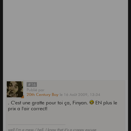
#16
Publié
par
20th Century Boy
le
16 Août 2009,
13:34
. C'est une gratte pour toi ça, Finyan.
EN plus le
prix a l'air correct!
well I’m a mess / hell, I know that it’s a crappy excuse