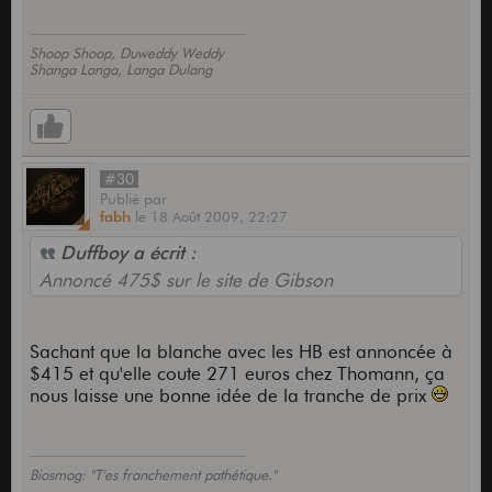
Shoop Shoop, Duweddy Weddy
Shanga Langa, Langa Dulang
#30
Publié
par
fabh
le
18 Août 2009,
22:27
Duffboy a écrit :
Annoncé 475$ sur le site de Gibson
Sachant que la blanche avec les HB est annoncée à
$415 et qu'elle coute 271 euros chez Thomann, ça
nous laisse une bonne idée de la tranche de prix
Biosmog: "T'es franchement pathétique."