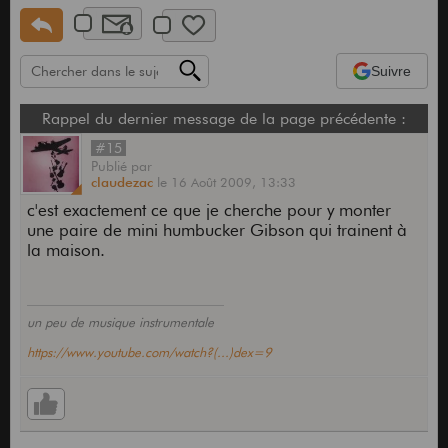
Suivre
Rappel du dernier message de la page précédente :
#15
Publié
par
claudezac
le
16 Août 2009,
13:33
c'est exactement ce que je cherche pour y monter
une paire de mini humbucker Gibson qui trainent à
la maison.
un peu de musique instrumentale
https://www.youtube.com/watch?(...)dex=9