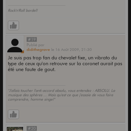
Rock'n'Roll bordel!
#19
Publié
par
didithegrave
le
16 Août 2009,
21:30
Je suis pas trop fan du chevalet fixe, un vibrato du
type de ceux qu'on retrouve sur la coronet aurait pas
été une faute de gout.
"J'allais toucher l'anti-accord absolu, vous entendez : ABSOLU. La
musique des sphères ... Mais qu'est ce que j'essaie de vous faire
comprendre, homme singe!"
#20