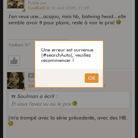
Publié
par
CooKieS
le
16 Août 2009,
21:49
J'en veux une...acajou, mini hb, batwing head...elle
semble avoir tt pour plaire, reste à voir le prix!
Fastback '67
#21
Publié
par
20th Century Boy
le
16 Août 2009,
22:07
Soulman a écrit :
Et vous l'avez vu où le prix
j'm'a trompé avec la série précedente, avec des HB.