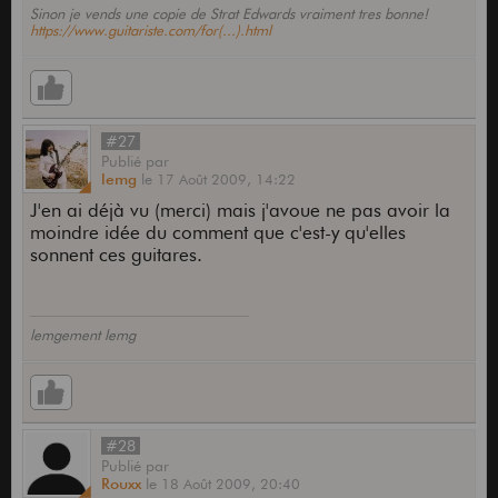
Sinon je vends une copie de Strat Edwards vraiment tres bonne!
https://www.guitariste.com/for(...).html
#27
Publié
par
lemg
le
17 Août 2009,
14:22
J'en ai déjà vu (merci) mais j'avoue ne pas avoir la
moindre idée du comment que c'est-y qu'elles
sonnent ces guitares.
lemgement lemg
#28
Publié
par
Rouxx
le
18 Août 2009,
20:40