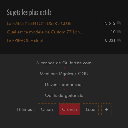
Sujets les plus actifs
Le HARLEY BENTON USER'S CLUB
13 612
Quel est ce modèle de Custom 77 Lon...
10
Le EPIPHONE club!!
8 331
A propos de Guitariste.com
•
Mentions légales / CGU
•
Devenir annonceur
•
Outils du guitariste
•
Thèmes :
Clean
Crunch
Lead
+