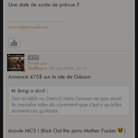
Une date de sortie de prévue ?
www.adastra-audio.net
#29
Publié
par
Duffboy
le
18 Août 2009,
22:16
Annoncé 475$ sur le site de Gibson
lemg a écrit :
J'en ai déjà vu (merci) mais j'avoue ne pas avoir
la moindre idée du comment que c'est-y qu'elles
sonnent ces guitares.
écoute MC5 ! (Kick Out the jams Mother Fucker
)