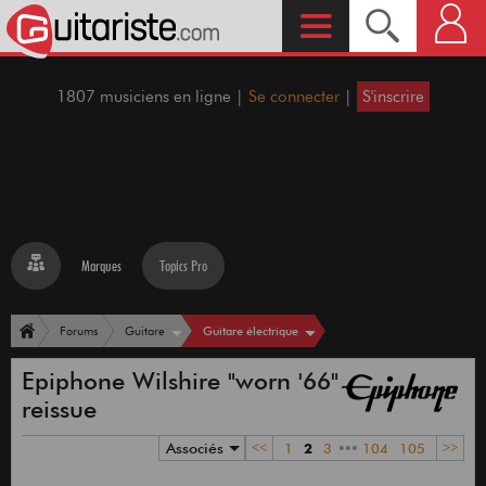
1807 musiciens en ligne |
Se connecter
|
S'inscrire
Marques
Topics Pro
Guitare électrique
Forums
Guitare
Epiphone Wilshire "worn '66"
reissue
Associés
<<
1
2
3
•••
104
105
>>