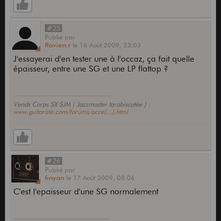
#25
Publié
par
flavien.r
le
16 Août 2009,
23:03
J'essayerai d'en tester une à l'occaz, ça fait quelle
épaisseur, entre une SG et une LP flattop ?
Vends Corps SX SJM ( Jazzmaster tarabiscotée ) :
www.guitariste.com/forums/acce(...).html
#26
Publié
par
finyan
le
17 Août 2009,
08:06
C'est l'epaisseur d'une SG normalement