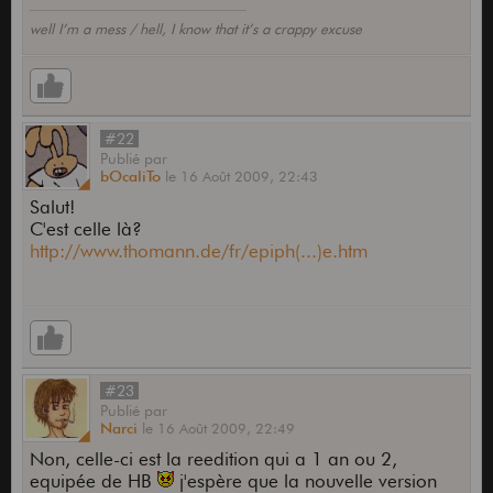
well I’m a mess / hell, I know that it’s a crappy excuse
#22
Publié
par
bOcaliTo
le
16 Août 2009,
22:43
Salut!
C'est celle là?
http://www.thomann.de/fr/epiph(...)e.htm
#23
Publié
par
Narci
le
16 Août 2009,
22:49
Non, celle-ci est la reedition qui a 1 an ou 2,
equipée de HB
j'espère que la nouvelle version