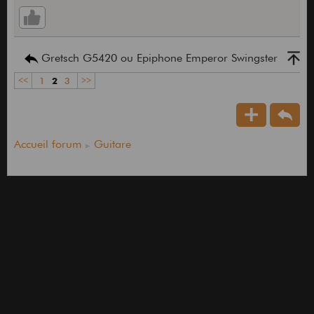
Gretsch G5420 ou Epiphone Emperor Swingster
<<
1
2
3
>>
Accueil forum
Guitare