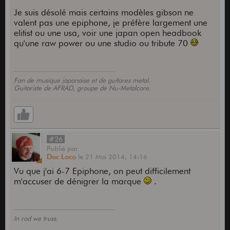
Je suis désolé mais certains modèles gibson ne
valent pas une epiphone, je préfère largement une
elitist ou une usa, voir une japan open headbook
qu'une raw power ou une studio ou tribute 70
Fan de musique japonaise et de guitares metal.
Guitariste de AFRAD, groupe de Nu-Metalcore.
#26
Publié
par
Doc Loco
le
21 Mai 2014,
14:16
Vu que j'ai 6-7 Epiphone, on peut difficilement
m'accuser de dénigrer la marque
.
In rod we truss.