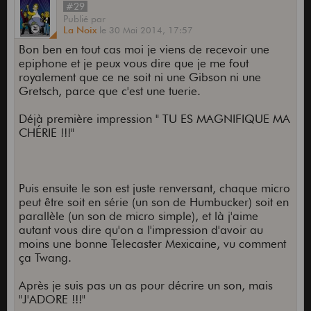
#29
Publié
par
La Noix
le
30 Mai 2014,
17:57
Bon ben en tout cas moi je viens de recevoir une
epiphone et je peux vous dire que je me fout
royalement que ce ne soit ni une Gibson ni une
Gretsch, parce que c'est une tuerie.
Déjà première impression " TU ES MAGNIFIQUE MA
CHÉRIE !!!"
Puis ensuite le son est juste renversant, chaque micro
peut être soit en série (un son de Humbucker) soit en
parallèle (un son de micro simple), et là j'aime
autant vous dire qu'on a l'impression d'avoir au
moins une bonne Telecaster Mexicaine, vu comment
ça Twang.
Après je suis pas un as pour décrire un son, mais
"J'ADORE !!!"