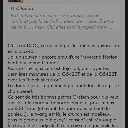
Citation:
Bof, même si on est assez primaire, on ne
confond pas la série 5... avec des vraies Gretsch
(série 6... ) hein. Oui elles sont "sympas" mais ...
C'est sûr DOC, ce ne sont pas les mêmes guitares on
est d'accord.
J'ai un souvenir encore ému d'une "reverend Horton
heat" qui sonnait la mort...
Mais je t'invite, si ce n'est déjà fait, à essayer les
dernières moutures de la G5420T et de la G5422T,
avec les "black filter tron".
La double jet est également pas mal dans le registre
chambered.
Ce sont de trés bonnes petites Gretsch pour qui veut
s'initier à la marque honorablement et pour moins
de 800 Euros (et avant de taper dans le haut du
panier...), le twang est là, le crunch est moelleux,
gras et généreux,le bigsby" licensed" est trés souple,
le chevalet est "adjusted" à la caisse ce qui limite les