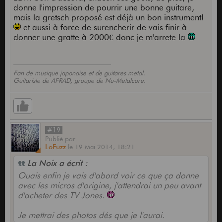
donne l'impression de pourrir une bonne guitare,
mais la gretsch proposé est déjà un bon instrument!
et aussi à force de surencherir de vais finir à
donner une gratte à 2000€ donc je m'arrete la
Fan de musique japonaise et de guitares metal.
Guitariste de AFRAD, groupe de Nu-Metalcore.
#19
Publié
par
LoFuzz
le
19 Mai 2014,
18:21
La Noix a écrit :
Ouais enfin je vais d'abord voir ce que ça donne
avec les micros d'origine, j'attendrai un peu avant
d'acheter des TV Jones.
Je mettrai des photos dés que je l'aurai.