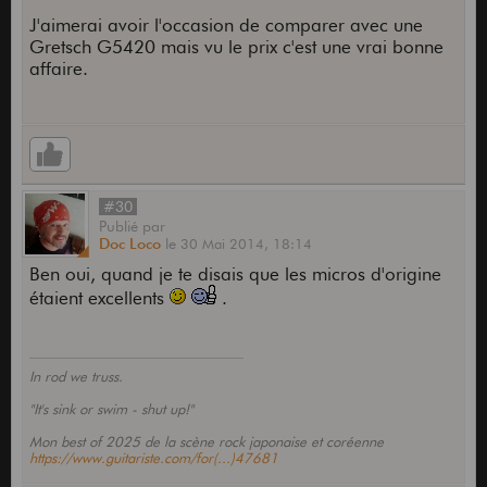
J'aimerai avoir l'occasion de comparer avec une
Gretsch G5420 mais vu le prix c'est une vrai bonne
affaire.
#30
Publié
par
Doc Loco
le
30 Mai 2014,
18:14
Ben oui, quand je te disais que les micros d'origine
étaient excellents
.
In rod we truss.
"It's sink or swim - shut up!"
Mon best of 2025 de la scène rock japonaise et coréenne
https://www.guitariste.com/for(...)47681