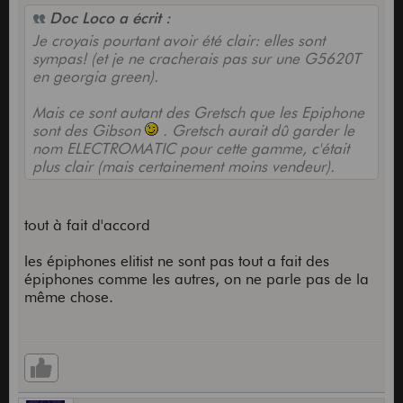
Doc Loco a écrit :
Je croyais pourtant avoir été clair: elles sont
sympas! (et je ne cracherais pas sur une G5620T
en georgia green).
Mais ce sont autant des Gretsch que les Epiphone
sont des Gibson
. Gretsch aurait dû garder le
nom ELECTROMATIC pour cette gamme, c'était
plus clair (mais certainement moins vendeur).
tout à fait d'accord
les épiphones elitist ne sont pas tout a fait des
épiphones comme les autres, on ne parle pas de la
même chose.