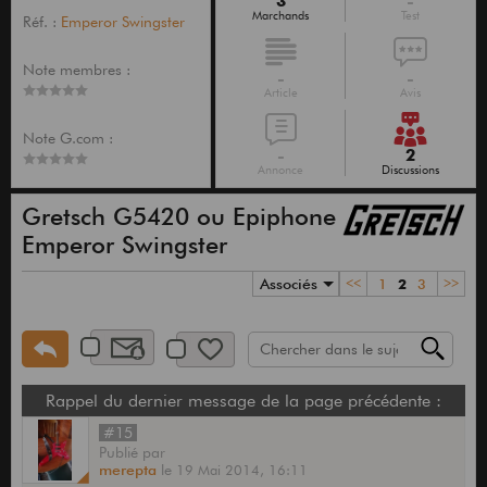
3
-
Marchands
Test
Réf. :
Emperor Swingster
Note membres :
-
-
Article
Avis
Note G.com :
-
2
Annonce
Discussions
Gretsch G5420 ou Epiphone
Emperor Swingster
Associés
<<
1
2
3
>>
Rappel du dernier message de la page précédente :
#15
Publié
par
merepta
le
19 Mai 2014,
16:11