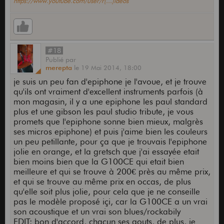
https://www.youtube.com/user/r(...)ideos
#18
Publié
par
merepta
le
19 Mai 2014,
18:00
je suis un peu fan d'epiphone je l'avoue, et je trouve
qu'ils ont vraiment d'excellent instruments parfois (à
mon magasin, il y a une epiphone les paul standard
plus et une gibson les paul studio tribute, je vous
promets que l'epiphone sonne bien mieux, malgrès
ses micros epiphone) et puis j'aime bien les couleurs
un peu petillante, pour ça que je trouvais l'epiphone
jolie en orange, et la gretsch que j'ai essayée etait
bien moins bien que la G100CE qui etait bien
meilleure et qui se trouve à 200€ près au même prix,
et qui se trouve au même prix en occas, de plus
qu'elle soit plus jolie, pour cela que je ne conseille
pas le modèle proposé içi, car la G100CE a un vrai
son acoustique et un vrai son blues/rockabily
EDIT: bon d'accord, chacun ses gouts, de plus, je