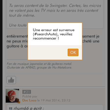
Tu seras content de la Swingster. Certes, les micros
ne valent pas les TV mais tu en seras très content
tout de même.
Une toute bonne guitare cette Swingster.
entièrement d'accord avec toi, malheureusement je
ne peux m'en offrir une, je me suis déjà acheté une
guitare à améliorer récemment
Fan de musique japonaise et de guitares metal.
Guitariste de AFRAD, groupe de Nu-Metalcore.
#21
Publié
par
Doc Loco
le
19 Mai 2014,
23:12
rhum66 a écrit :