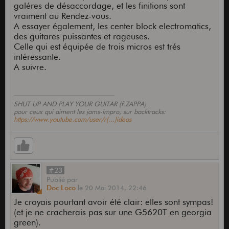
galéres de désaccordage, et les finitions sont
vraiment au Rendez-vous.
A essayer également, les center block electromatics,
des guitares puissantes et rageuses.
Celle qui est équipée de trois micros est trés
intéressante.
A suivre.
SHUT UP AND PLAY YOUR GUITAR (f.ZAPPA)
pour ceux qui aiment les jams-impro, sur backtracks:
https://www.youtube.com/user/r(...)ideos
#23
Publié
par
Doc Loco
le
20 Mai 2014,
22:46
Je croyais pourtant avoir été clair: elles sont sympas!
(et je ne cracherais pas sur une G5620T en georgia
green).