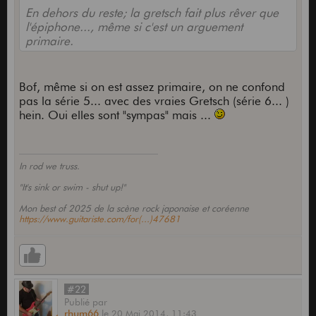
En dehors du reste; la gretsch fait plus rêver que
l'épiphone..., même si c'est un arguement
primaire.
Bof, même si on est assez primaire, on ne confond
pas la série 5... avec des vraies Gretsch (série 6... )
hein. Oui elles sont "sympas" mais ...
In rod we truss.
"It's sink or swim - shut up!"
Mon best of 2025 de la scène rock japonaise et coréenne
https://www.guitariste.com/for(...)47681
#22
Publié
par
rhum66
le
20 Mai 2014,
11:43