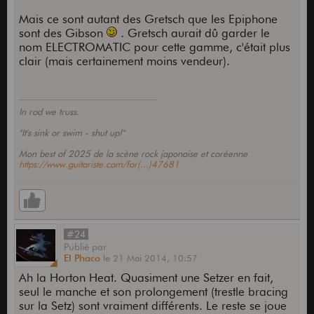
Mais ce sont autant des Gretsch que les Epiphone
sont des Gibson
. Gretsch aurait dû garder le
nom ELECTROMATIC pour cette gamme, c'était plus
clair (mais certainement moins vendeur).
In rod we truss.
"It's sink or swim - shut up!"
Mon best of 2025 de la scène rock japonaise et coréenne
https://www.guitariste.com/for(...)47681
#24
Publié
par
El Phaco
le
21 Mai 2014,
10:57
Ah la Horton Heat. Quasiment une Setzer en fait,
seul le manche et son prolongement (trestle bracing
sur la Setz) sont vraiment différents. Le reste se joue