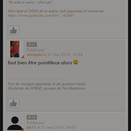
"It's sink or swim - shut up!"
Mon best of 2025 de la scène rock japonaise et coréenne
https://www.guitariste.com/for(...)47681
#27
Publié
par
merepta
le
21 Mai 2014,
15:54
faut bien être pointilleux alors
Fan de musique japonaise et de guitares metal.
Guitariste de AFRAD, groupe de Nu-Metalcore.
#28
Publié
par
bb11
le
21 Mai 2014,
18:01