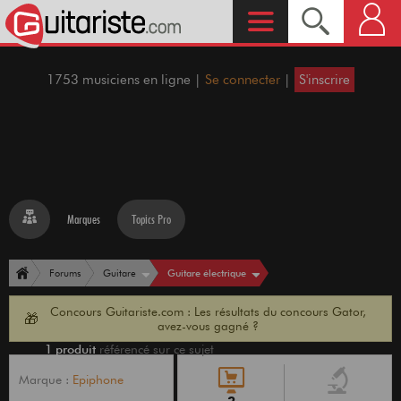
1753 musiciens en ligne |
Se connecter
|
S'inscrire
Marques
Topics Pro
Guitare électrique
Forums
Guitare
Concours Guitariste.com : Les résultats du concours Gator,
🎁
avez-vous gagné ?
1 produit
référencé sur ce sujet
Marque :
Epiphone