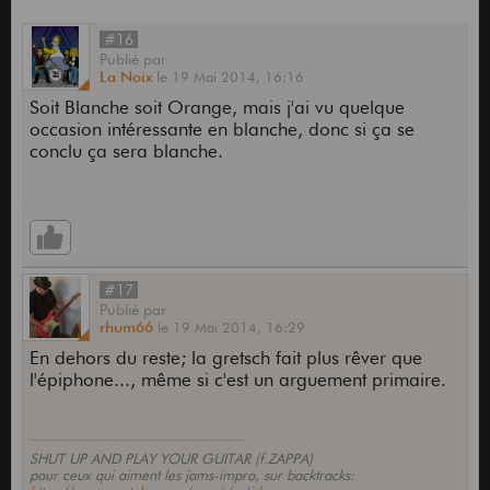
#16
Publié
par
La Noix
le
19 Mai 2014,
16:16
Soit Blanche soit Orange, mais j'ai vu quelque
occasion intéressante en blanche, donc si ça se
conclu ça sera blanche.
#17
Publié
par
rhum66
le
19 Mai 2014,
16:29
En dehors du reste; la gretsch fait plus rêver que
l'épiphone..., même si c'est un arguement primaire.
SHUT UP AND PLAY YOUR GUITAR (f.ZAPPA)
pour ceux qui aiment les jams-impro, sur backtracks: