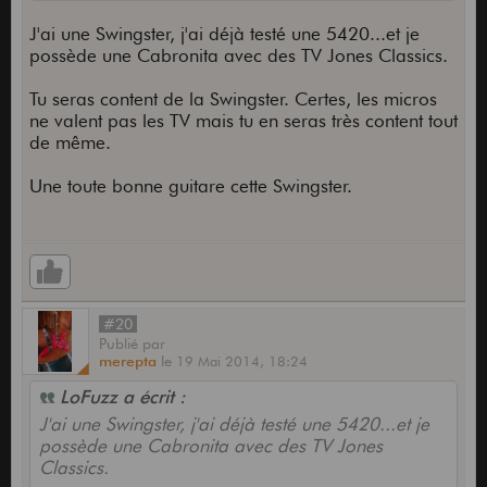
J'ai une Swingster, j'ai déjà testé une 5420...et je
possède une Cabronita avec des TV Jones Classics.
Tu seras content de la Swingster. Certes, les micros
ne valent pas les TV mais tu en seras très content tout
de même.
Une toute bonne guitare cette Swingster.
#20
Publié
par
merepta
le
19 Mai 2014,
18:24
LoFuzz a écrit :
J'ai une Swingster, j'ai déjà testé une 5420...et je
possède une Cabronita avec des TV Jones
Classics.