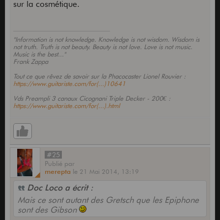
sur la cosmétique.
"Information is not knowledge. Knowledge is not wisdom. Wisdom is
not truth. Truth is not beauty. Beauty is not love. Love is not music.
Music is the best..."
Frank Zappa
Tout ce que rêvez de savoir sur la Phacocaster Lionel Rouvier :
https://www.guitariste.com/for(...)10641
Vds Preampli 3 canaux Cicognani Triple Decker - 200€ :
https://www.guitariste.com/for(...).html
#25
Publié
par
merepta
le
21 Mai 2014,
13:19
Doc Loco a écrit :
Mais ce sont autant des Gretsch que les Epiphone
sont des Gibson