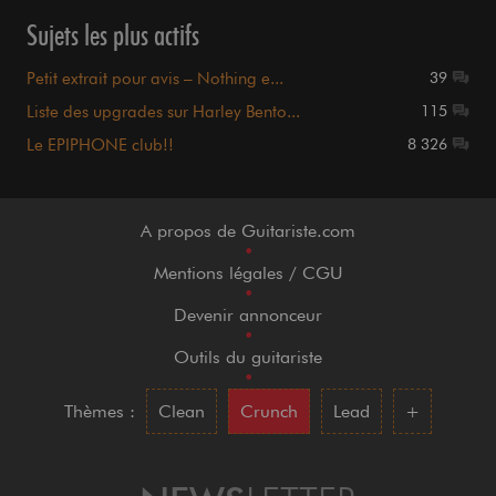
Sujets les plus actifs
Petit extrait pour avis – Nothing e...
39
Liste des upgrades sur Harley Bento...
115
Le EPIPHONE club!!
8 326
A propos de Guitariste.com
•
Mentions légales / CGU
•
Devenir annonceur
•
Outils du guitariste
•
Thèmes :
Clean
Crunch
Lead
+