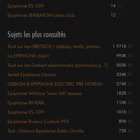
Epiphone ES-339
14
Epiphone SHERATON Users club
12
Sujets les plus consultés
Tout sur les GRETSCH ! (détails, tarifs, photos
1 971K
page UNE)
Le EPIPHONE club!!
993K
Tout sur les Gretsch electromatic [sommaire p. 1]
503K
Achat Epiphone Casino
324K
GIBSON & EPIPHONE ELECTRIC PRÉ NORLIN
274K
Epiphone Wilshire "worn '66" reissue
182K
Epiphone RIVIERA.
110K
Epiphone ES-339
101K
Epiphone Riviera Custom P93
89K
Test : Gibson-Epiphone-Tokai-Orville
72K