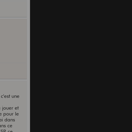
c'est une
e
 jouer et
e pour le
rai dans
ans ce
SP, ce