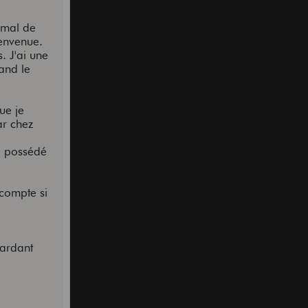
s mal de
ienvenue.
. J'ai une
and le
ue je
ar chez
ai possédé
 compte si
gardant