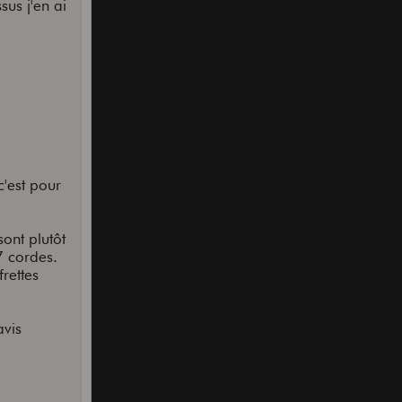
us j'en ai
'est pour
ont plutôt
7 cordes.
rettes
avis