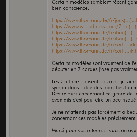
Certain modèles semblent récent genr
bien conscience.
https://www.thomann.de/fr/jack(...)b
https://www.woodbrass.com/7-co(...)
https://www.thomann.de/fr/iban(...)f.
https://www.thomann.de/fr/iban(...)f.
https://www.thomann.de/fr/cort(...)rt
https://www.thomann.de/fr/cort(...)k.
Certains modèles sont vraiment de l'
débuter en 7 cordes j'ose pas vraimen
Les Cort me plaisent pas mal (je vien
sympa dans l'idée des manches Ibanez 
Des retours concernant ce genre de fre
éventails c'est peut être un peu ris
Je ne m'attends pas forcément a beau
concernant ces modèles précisément m
Merci pour vos retours si vous en ave