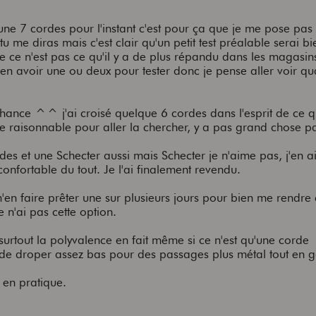
r une 7 cordes pour l'instant c'est pour ça que je me pose pa
tu me diras mais c'est clair qu'un petit test préalable serai b
ce n'est pas ce qu'il y a de plus répandu dans les magasins
 en avoir une ou deux pour tester donc je pense aller voir qu
chance ^^ j'ai croisé quelque 6 cordes dans l'esprit de ce q
e raisonnable pour aller la chercher, y a pas grand chose p
rdes et une Schecter aussi mais Schecter je n'aime pas, j'en 
confortable du tout. Je l'ai finalement revendu.
m'en faire prêter une sur plusieurs jours pour bien me rendre
 n'ai pas cette option.
surtout la polyvalence en fait même si ce n'est qu'une corde
 de droper assez bas pour des passages plus métal tout en 
 en pratique.