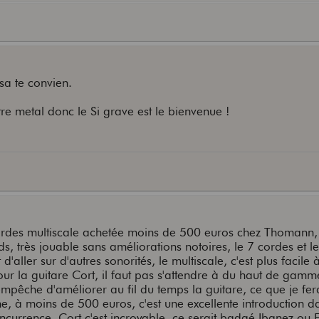
 sa te convien.
re metal donc le Si grave est le bienvenue !
 cordes multiscale achetée moins de 500 euros chez Thomann, 
ds, très jouable sans améliorations notoires, le 7 cordes et l
aller sur d'autres sonorités, le multiscale, c'est plus facile à
our la guitare Cort, il faut pas s'attendre à du haut de gamm
n'empêche d'améliorer au fil du temps la guitare, ce que je fe
ne, à moins de 500 euros, c'est une excellente introduction d
ncurrence, Cort c'est incroyable, ce serait badgé Ibanez ou E