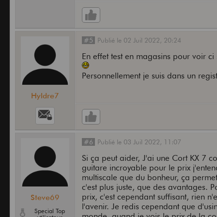
#5
Publié
le
02 Juil 2022,
20:24
En effet test en magasins pour voir ci
Personnellement je suis dans un regist
Hyldre7
#6
Publié
le
03 Juil 2022,
11:07
Si ça peut aider, J'ai une Cort KX 7
guitare incroyable pour le prix j'enten
multiscale que du bonheur, ça permet d'
c'est plus juste, que des avantages. P
prix, c'est cependant suffisant, rien 
Steve69
l'avenir. Je redis cependant que d'usi
Special Top
monde, quand je vois le prix de la co