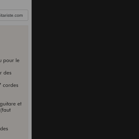
tariste.com
u pour le
r des
7 cordes
guitare et
(faut
 des