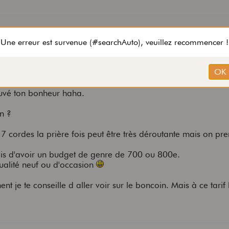
ouvé ton bonheur haha.
n ?
 7 cordes la prière fois peut être très déroutante mais on pren
ndrais d'avoir un budget de genre de 700 ou 800e.
ualité neuf ou d'occasion
 je te conseille d aller voir sur le boncoin. Mais à ce tarif 