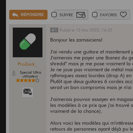
RÉPONDRE
SUIVRE
FAVORIS
#1
Publié
le
15 Mai 2022,
16:25
Bonjour les zamisiciens!
J'ai vendu une guitare et maintenant 
J'aimerais me payer une Ibanez du g
shredd" mais je me pose vraiment la 
ProZack_
Je ne joue pas vraiment de métal mai
Special Ultra
rythmiques assez lourdes (drop A) e
utilisateur
Plutôt que deux guitares 6 cordes ac
serait un bon compromis mais je n'ai
J'aimerais pouvoir essayer en magasi
les modèles à ce prix que j'ai trouvé s
vraiment de la chance).
Alors voici les modèles qui m'intéresse
retours de personnes ayant déjà pu le