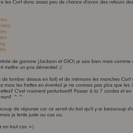
e les Cort donc assez peu de chance d'avoir des retours dess
.htm
.html
htm
htm
ung
htm
entrée de gamme (Jackson et GIO) je sais bien mais comme c
t mettre un prix démentiel :/
s de tomber dessus en fait) et de mémoire les manches Cort s
mais les frettes en éventail je ne connais pas plus que les 
ttes? C'est vraiment perturbant? Passer à la 7 cordes et en f
qué non? ^^
coup de réponse car ce serait du bol qu'il y ai beaucoup d'
ais je tente juste au cas ou.
z en tout cas =)