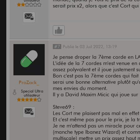
utilisateur
serait prix x2, alors que c'est Cort qui
#7
Publié
le
03 Juil 2022,
13:19
Je pense droper la 7ème corde en LA 
L'idée de la 7 cordes m'est venue en 
assez polyvalent et il joue justement s
Bon c'est pas la 7ème cordes qui fait
serai une bonne alternative plutôt qu
ProZack_
mes envies du moment.
Special Ultra
Il y a David Maxim Micic qui joue sur 
utilisateur
Steve69 :
Les Cort me plaisent pas mal en effe
Et c'est même pas pour le prix, je la t
Je ne m'attend pas un miracle pour ce
(manche type Ibanez Wizard) et comme
multiscale) mettre un prix assez haut