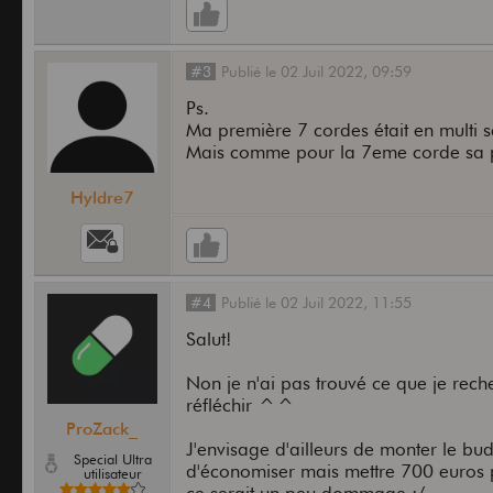
#3
Publié
le
02 Juil 2022,
09:59
Ps.
Ma première 7 cordes était en multi sc
Mais comme pour la 7eme corde sa p
Hyldre7
#4
Publié
le
02 Juil 2022,
11:55
Salut!
Non je n'ai pas trouvé ce que je rech
réfléchir ^^
ProZack_
J'envisage d'ailleurs de monter le b
Special Ultra
d'économiser mais mettre 700 euros 
utilisateur