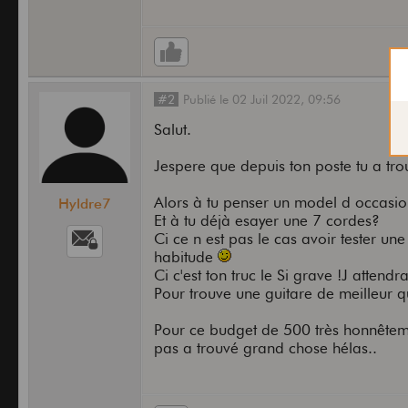
#2
Publié
le
02 Juil 2022,
09:56
Salut.
Jespere que depuis ton poste tu a tr
Alors à tu penser un model d occasio
Hyldre7
Et à tu déjà esayer une 7 cordes?
Ci ce n est pas le cas avoir tester une
habitude
Ci c'est ton truc le Si grave !J atte
Pour trouve une guitare de meilleur q
Pour ce budget de 500 très honnêtement
pas a trouvé grand chose hélas..