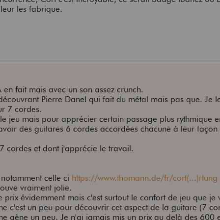
 leur les fabrique.
en fait mais avec un son assez crunch.
découvrant Pierre Danel qui fait du métal mais pas que. Je l
ur 7 cordes.
 le jeu mais pour apprécier certain passage plus rythmique 
'avoir des guitares 6 cordes accordées chacune à leur façon 
7 cordes et dont j'apprécie le travail.
t notamment celle ci
https://www.thomann.de/fr/cort(...)rtung
rouve vraiment jolie.
 prix évidemment mais c'est surtout le confort de jeu que je 
 c'est un peu pour découvrir cet aspect de la guitare (7 c
 me gène un peu. Je n'ai jamais mis un prix au delà des 600 