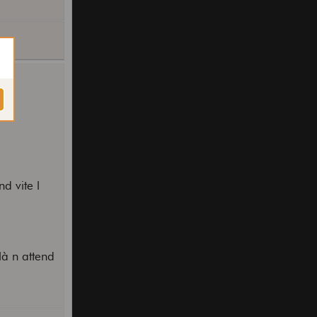
d vite l
là n attend