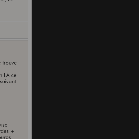
e trouve
en LA ce
suivant
vise
ordes +
euros