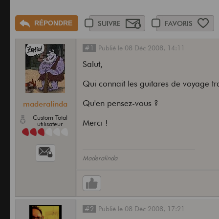
RÉPONDRE
SUIVRE
FAVORIS
#1
Publié
le
08 Déc 2008,
14:11
Salut,
Qui connait les guitares de voyage tr
Qu'en pensez-vous ?
maderalinda
Custom Total
Merci !
utilisateur
Maderalinda
#2
Publié
le
08 Déc 2008,
17:21