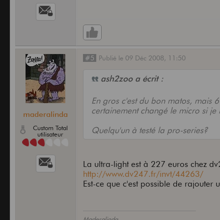
#5
Publié
le
09 Déc 2008,
11:50
ash2zoo a écrit :
En gros c'est du bon matos, mais 6
certainement changé le micro si je l
maderalinda
Custom Total
Quelqu'un à testé la pro-series?
utilisateur
La ultra-light est à 227 euros chez d
http://www.dv247.fr/invt/44263/
Est-ce que c'est possible de rajouter 
Maderalinda