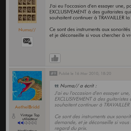
J'ai eu l'occasion d'en essayer une, p
EXCLUSIVEMENT à des guitaristes qu
souhaitent continuer à TRAVAILLER la 
Ce sont des instruments aux sonorité
Numa//
et je déconseille si vous chercher à 
#9
Publié
le
16 Mar 2010,
18:20
Numa// a écrit :
J'ai eu l'occasion d'en essayer une,
EXCLUSIVEMENT à des guitaristes 
souhaitent continuer à TRAVAILLER l
AethelBridd
Vintage Top
Ce sont des instruments aux sonorit
utilisateur
demande, et je déconseille si vous
regard du prix.
Modérateur