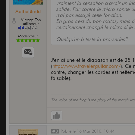
vraiment la sensation d'avoir un i
solide. Par contre le micro sonne u
AethelBridd
n'ai pas essayé cette fonction.
Vintage Top
En gros c'est du bon matos, mais 6
utilisateur
certainement changé le micro si je l
Modérateur
Quelqu'un à testé la pro-series?
J'en ai une et le diapason est de 25 1
(
http://www.travelerguitar.com/
). Ce 
contre, changer les cordes est nettem
faisable).
The voice of the frog is the glory of the marsh wa
#8
Publié
le
16 Mar 2010,
10:44