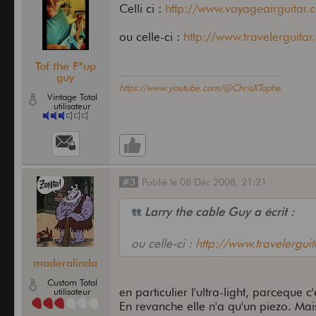
Celli ci :
http://www.voyageairguitar.
ou celle-ci :
http://www.travelerguita
Tof the F*up
guy
https://www.youtube.com/@ChrisXTophe
Vintage Total
utilisateur
#3
Publié
le
08 Déc 2008,
21:21
Larry the cable Guy a écrit :
ou celle-ci :
http://www.travelergui
maderalinda
Custom Total
en particulier l'ultra-light, parceque
utilisateur
En revanche elle n'a qu'un piezo. Mai