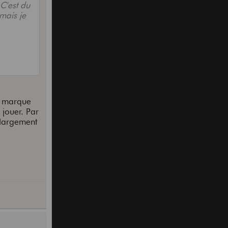
C'est du
mais je
la marque
 jouer. Par
 largement