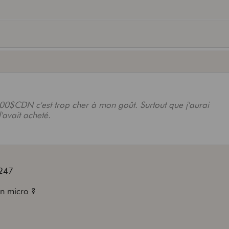
00$CDN c'est trop cher à mon goût. Surtout que j'aurai
'avait acheté.
v247
un micro ?