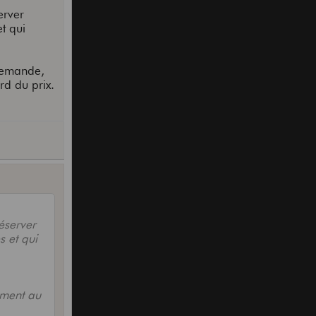
erver
t qui
 demande,
rd du prix.
réserver
 et qui
mment au