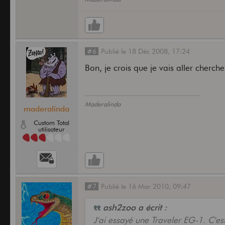
#6
Publié
le
18 Déc 2008,
17:24
Bon, je crois que je vais aller cherche
Maderalinda
maderalinda
Custom Total
utilisateur
#7
Publié
le
16 Mar 2010,
09:47
ash2zoo a écrit :
J'ai essayé une Traveler EG-1. C'est