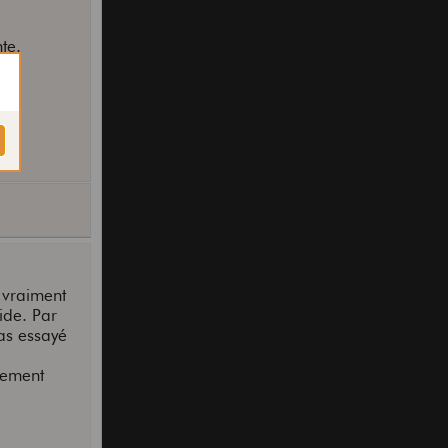
te.
a vraiment
ide. Par
as essayé
nement