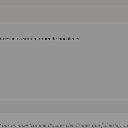
r des infos sur un forum de bricoleurs...
 pas un jouet (comme d'autres chinoiseries que j'ai testé), on