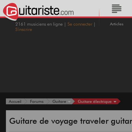
Articles
2161 musiciens en ligne |
Se connecter
|
S'inscrire
Guitare électrique
Accueil
Forums
Guitare
Guitare de voyage traveler guita