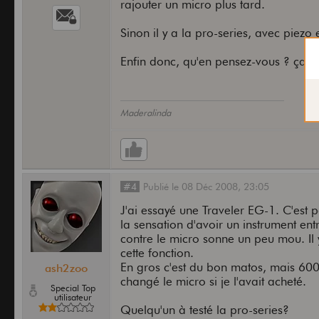
rajouter un micro plus tard.
Sinon il y a la pro-series, avec piezo
Enfin donc, qu'en pensez-vous ? ça s
Maderalinda
#4
Publié
le
08 Déc 2008,
23:05
J'ai essayé une Traveler EG-1. C'est p
la sensation d'avoir un instrument e
contre le micro sonne un peu mou. Il 
cette fonction.
En gros c'est du bon matos, mais 600
ash2zoo
changé le micro si je l'avait acheté.
Special Top
utilisateur
Quelqu'un à testé la pro-series?