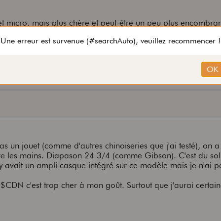
 et micro, mais plus chère et peut-être un peu plus encombran
e joue ? ça sonne un peu ?
as un jouet (comme d'autres chinoiseries que j'ai testé), on 
ntre les mains. Diapason 24 3/4 (comme Gibson). C'est du sol
y avait un ampli casque intégré sur ce modèle mais je n'ai p
$CDN c'est trop cher à mon goût. Surtout que j'aurai certai