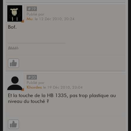
#19
Publié
par
Mu.
le
12 Déc 2010,
20:24
Bof.
Bêêêh
#20
Publié
par
Khordes
le
19 Déc 2010,
23:04
Et la touche de la HB 1335, pas trop plastique au
niveau du touché ?