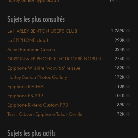
harley benton type es335
14
Sujets les plus consultés
Le HARLEY BENTON USER'S CLUB
1 769K
Le EPIPHONE club!!
993K
Achat Epiphone Casino
324K
GIBSON & EPIPHONE ELECTRIC PRÉ NORLIN
274K
Epiphone Wilshire "worn '66" reissue
182K
Harley Benton Photos Gallery
172K
Epiphone RIVIERA.
110K
Epiphone ES-339
101K
Epiphone Riviera Custom P93
89K
Test : Gibson-Epiphone-Tokai-Orville
72K
Sujets les plus actifs