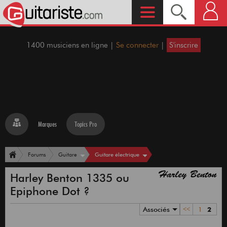
1400 musiciens en ligne |
Se connecter
|
S'inscrire
Marques
Topics Pro
Guitare électrique
Forums
Guitare
Harley Benton 1335 ou
Epiphone Dot ?
Associés
<<
1
2