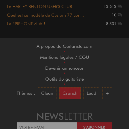
Le HARLEY BENTON USER'S CLUB
13 612
Quel est ce modèle de Custom 77 Lon...
10
Le EPIPHONE club!!
8 331
A propos de Guitariste.com
•
Mentions légales / CGU
•
Devenir annonceur
•
Outils du guitariste
•
Thèmes :
Clean
Crunch
Lead
+
NEWS
LETTER