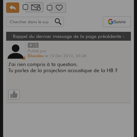
Suivre
Rappel du dernier message de la page précédente :
#15
Publié
par
Khordes
le
10 Déc 2010,
20:38
J'ai rien compris à ta question.
Tu parles de la projection acoustique de la HB ?