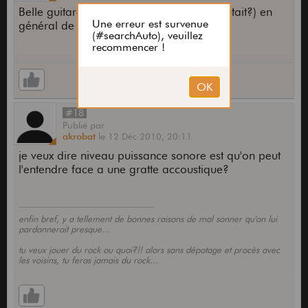
Belle guitare en effet ! Washburn c'est (c'était?) en
général de la belle lutherie.
#18
Publié
par
akrobat
le
12 Déc 2010,
20:11
je veux dire niveau puissance sonore est qu'on peut
l'entendre face a une gratte accoustique?
enfin bref, y a tellement de bonnes raisons de mal sonner qu'on lui
pardonnerait presque...
tu veux jouer du rock ou quoi?!! alors sans dépotage et procès avec
les voisins, tu feras jamais du rock...