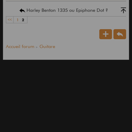
Harley Benton 1335 ou Epiphone Dot ?
<<
1
2
Accueil forum
Guitare