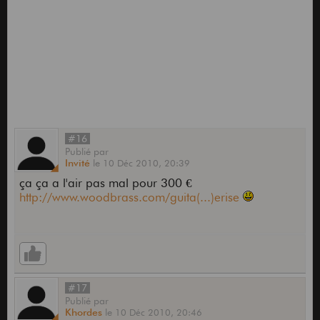
#16
Publié
par
Invité
le
10 Déc 2010,
20:39
ça ça a l'air pas mal pour 300 €
http://www.woodbrass.com/guita(...)erise
#17
Publié
par
Khordes
le
10 Déc 2010,
20:46