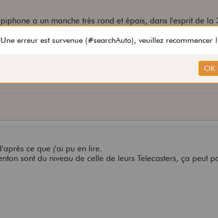
'Epiphone a un manche très rond et épais, dans l'esprit de la
n point faible. je n'ai pas testé la Harley Benton mais les ec
 prix (je possède une basse de cette marque qui est du nive
'après ce que j'ai pu en lire.
enton sont du niveau de celle de leurs Telecasters, ça peut p