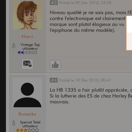
#3
Publié
le
09 Déc 2010,
23:28
Niveau qualité je ne sais pas, mais l
contre l'electronique est clairement so
marque sont plutot élogieux au vu du
l'epiphone du même modèle).
Narci
Vintage Top
utilisateur
#4
Publié
le
10 Déc 2010,
00:47
La HB 1335 a l'air plutôt appréciée, d
Si la lutherie des ES de chez Harley B
mauvais.
Kooackx
Special Total
utilisateur