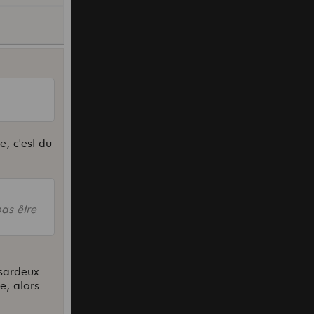
e, c'est du
pas être
asardeux
e, alors