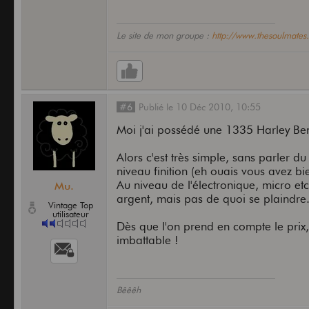
Le site de mon groupe :
http://www.thesoulmates.
#6
Publié
le
10 Déc 2010,
10:55
Moi j'ai possédé une 1335 Harley Bent
Alors c'est très simple, sans parler d
niveau finition (eh ouais vous avez bie
Au niveau de l'électronique, micro et
Mu.
argent, mais pas de quoi se plaindre
Vintage Top
utilisateur
Dès que l'on prend en compte le prix, 
imbattable !
Bêêêh