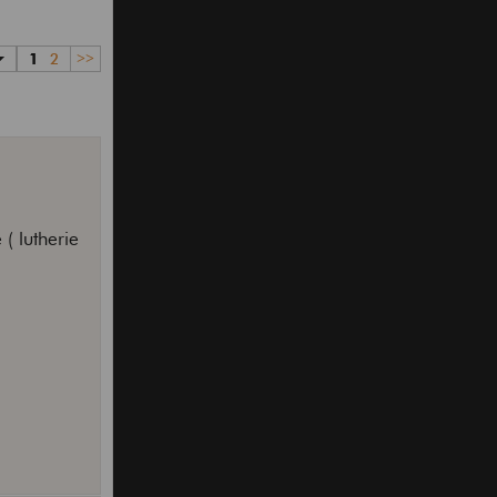
1
2
>>
 ( lutherie