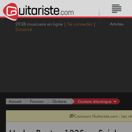
Articles
2938 musiciens en ligne |
Se connecter
|
S'inscrire
Guitare électrique
Accueil
Forums
Guitare
🎁
Concours Guitariste.com : Les r