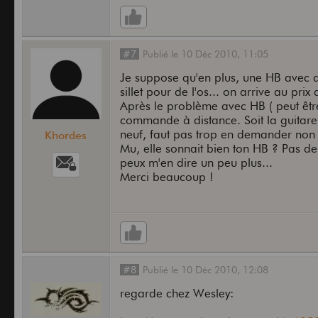
#7
Publié
le
10 Déc 2010,
11:05
Je suppose qu'en plus, une HB avec
sillet pour de l'os... on arrive au pri
Après le problème avec HB ( peut être
commande à distance. Soit la guitare 
neuf, faut pas trop en demander non 
Khordes
Mu, elle sonnait bien ton HB ? Pas d
peux m'en dire un peu plus...
Merci beaucoup !
#8
Publié
le
10 Déc 2010,
12:08
regarde chez Wesley: