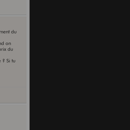
ement du
and on
prix du
? Si tu