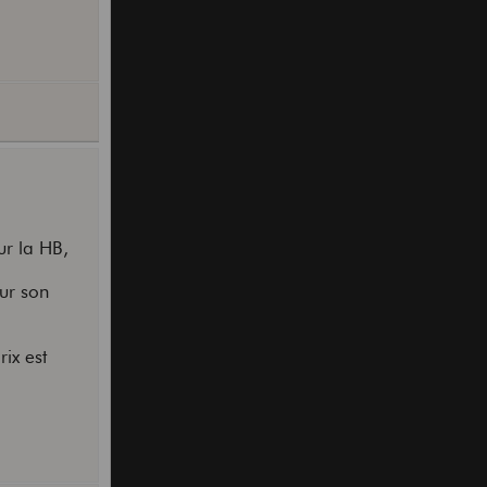
ur la HB,
our son
ix est