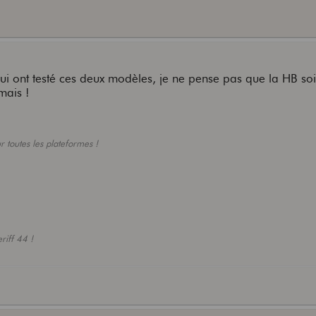
i ont testé ces deux modèles, je ne pense pas que la HB soit
mais !
 toutes les plateformes !
riff 44 !