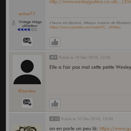
http://www.wesleyguitars.co.uk(...)3
xutos77
Vintage Méga
L'heure est décisive, Attaque massive de Résistanc
utilisateur
https://www.youtube.com/watch?(...)AHdxo
#9
Publié
le
10 Déc 2010,
12:56
Elle a l'air pas mal cette petite Wesl
Khordes
#10
Publié
le
10 Déc 2010,
13:50
on en parle un peu là:
https://www.gui