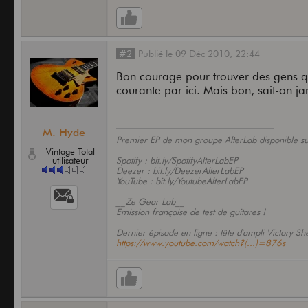
#2
Publié
le
09 Déc 2010,
22:44
Bon courage pour trouver des gens qu
courante par ici. Mais bon, sait-on ja
M. Hyde
Premier EP de mon groupe AlterLab disponible sur
Vintage Total
utilisateur
Spotify : bit.ly/SpotifyAlterLabEP
Deezer : bit.ly/DeezerAlterLabEP
YouTube : bit.ly/YoutubeAlterLabEP
__Ze Gear Lab__
Emission française de test de guitares !
Dernier épisode en ligne : tête d'ampli Victory She
https://www.youtube.com/watch?(...)=876s