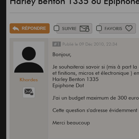
Harley Benton 1335 ou Epiphone
RÉPONDRE
SUIVRE
FAVORIS
#1
Publié
le
09 Déc 2010,
22:34
Bonjour,
Je souhaiterai savoir si (mis à part la 
et finitions, micros et électronique ) e
Harley Benton 1335
Khordes
Epiphone Dot
J'ai un budget maximum de 300 euros
Cette question s'adresse évidemment
Merci beaucoup