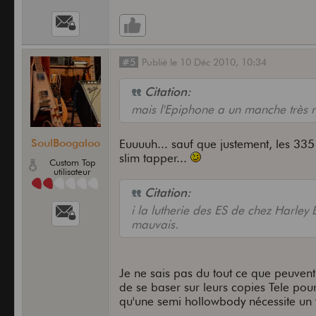
#5
Publié
le
10 Déc 2010,
10:34
Citation:
mais l'Epiphone a un manche très ro
SoulBoogaloo
Euuuuh... sauf que justement, les 335
slim tapper...
Custom Top
utilisateur
Citation:
i la lutherie des ES de chez Harley 
mauvais.
Je ne sais pas du tout ce que peuvent
de se baser sur leurs copies Tele pour
qu'une semi hollowbody nécessite un t