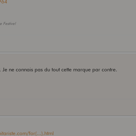
5964
e Festive!
ey. Je ne connais pas du tout cette marque par contre.
tariste.com/for(...).html