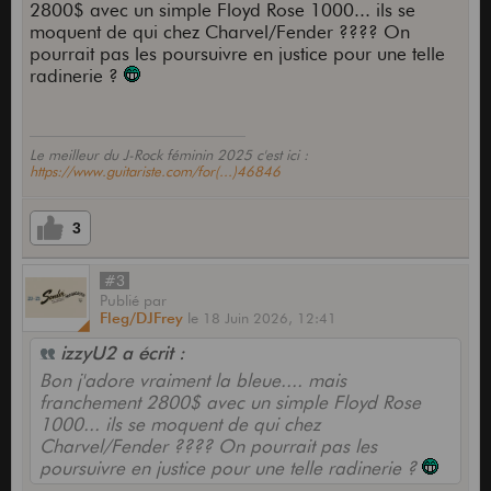
2800$ avec un simple Floyd Rose 1000... ils se
moquent de qui chez Charvel/Fender ???? On
pourrait pas les poursuivre en justice pour une telle
radinerie ?
Le meilleur du J-Rock féminin 2025 c'est ici :
https://www.guitariste.com/for(...)46846
3
#3
Publié
par
Fleg/DJFrey
le
18 Juin 2026,
12:41
izzyU2 a écrit :
Bon j'adore vraiment la bleue.... mais
franchement 2800$ avec un simple Floyd Rose
1000... ils se moquent de qui chez
Charvel/Fender ???? On pourrait pas les
poursuivre en justice pour une telle radinerie ?