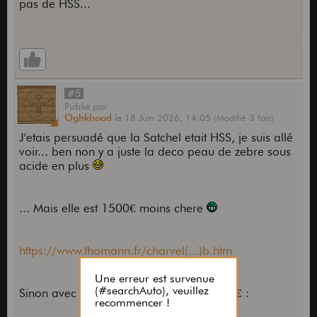
pas de HSS...
#5
Publié
par
Oghkhood
le
18 Juin 2026,
14:05
(Modifié 3 fois)
J'etais persuadé que la Satchel etait HSS, je suis allé
voir... ben non y a juste la deco peau de zebre sous
acide en plus
... Mais elle est 1500€ moins chere
https://www.thomann.fr/charvel(...)b.htm
Sinon avec le meme FR1000 et pour 348€ :