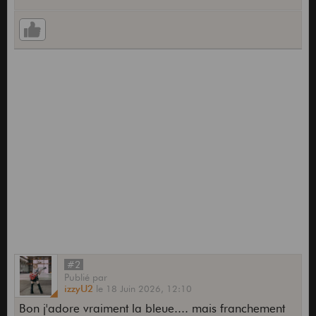
#2
Publié
par
izzyU2
le
18 Juin 2026,
12:10
Bon j'adore vraiment la bleue.... mais franchement