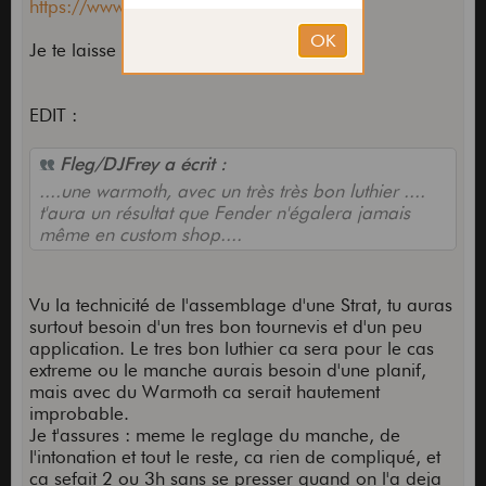
https://www.thomann.fr/harley_(...)b.htm
Je te laisse comparer les specs :
:
EDIT :
Fleg/DJFrey a écrit :
....une warmoth, avec un très très bon luthier ....
t'aura un résultat que Fender n'égalera jamais
même en custom shop....
Vu la technicité de l'assemblage d'une Strat, tu auras
surtout besoin d'un tres bon tournevis et d'un peu
application. Le tres bon luthier ca sera pour le cas
extreme ou le manche aurais besoin d'une planif,
mais avec du Warmoth ca serait hautement
improbable.
Je t'assures : meme le reglage du manche, de
l'intonation et tout le reste, ca rien de compliqué, et
ca sefait 2 ou 3h sans se presser quand on l'a deja