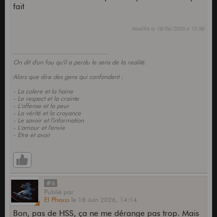
fait
Modifié le 18/06/2026 à 15:58
On dit d'un fou qu'il a perdu le sens de la realité.
Alors que dire des gens qui confondent :
- La colere et la haine
- Le respect et la crainte
- L'offense et la peur
- La vérité et la croyance
- Le savoir et l'information
- L'amour et l'envie
- Etre et avoir
#6
Publié
par
El Phaco
le
18 Juin 2026,
14:14
Bon, pas de HSS, ça ne me dérange pas trop. Mais