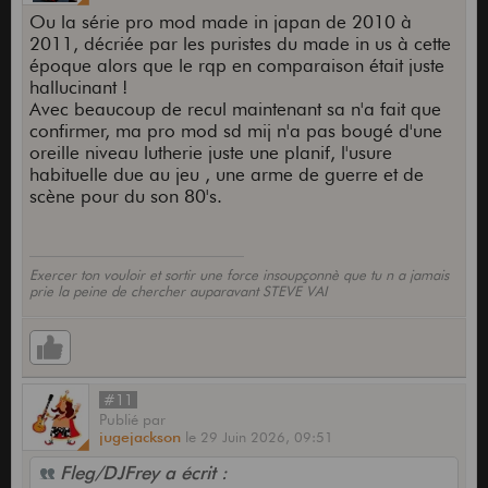
Ou la série pro mod made in japan de 2010 à
2011, décriée par les puristes du made in us à cette
époque alors que le rqp en comparaison était juste
hallucinant !
Avec beaucoup de recul maintenant sa n'a fait que
confirmer, ma pro mod sd mij n'a pas bougé d'une
oreille niveau lutherie juste une planif, l'usure
habituelle due au jeu , une arme de guerre et de
scène pour du son 80's.
Exercer ton vouloir et sortir une force insoupçonnè que tu n a jamais
prie la peine de chercher auparavant STEVE VAI
#11
Publié
par
jugejackson
le
29 Juin 2026,
09:51
Fleg/DJFrey a écrit :