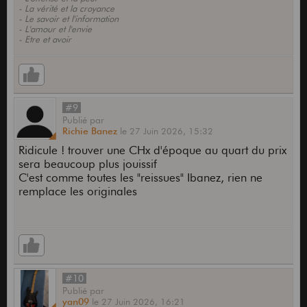
- La vérité et la croyance
- Le savoir et l'information
- L'amour et l'envie
- Etre et avoir
#9
Publié
par
Richie Banez
le
27 Juin 2026,
15:32
Ridicule ! trouver une CHx d'époque au quart du prix
sera beaucoup plus jouissif
C'est comme toutes les "reissues" Ibanez, rien ne
remplace les originales
#10
Publié
par
yan09
le
27 Juin 2026,
16:21