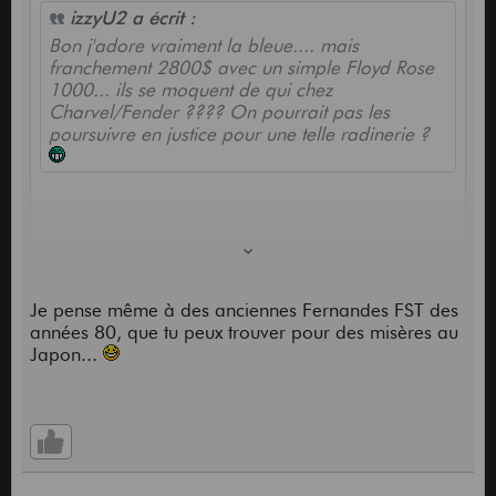
izzyU2 a écrit :
Bon j'adore vraiment la bleue.... mais
franchement 2800$ avec un simple Floyd Rose
1000... ils se moquent de qui chez
Charvel/Fender ???? On pourrait pas les
poursuivre en justice pour une telle radinerie ?
J'avais survolé l'article, car pas intéressé mais
j'avais raté le prix...
effectivement 2800 balles,
ils sont sereins chez Fender hein
Je pense même à des anciennes Fernandes FST des
Avec un budget pareil on va revenir a 2004 pour
années 80, que tu peux trouver pour des misères au
les amateurs de Superstrat 80s => une warmoth,
Japon...
avec un très très bon luthier avec de solides
connaissances du truc et t'aura un résultat que
Fender n'égalera jamais même en custom shop. Et
je pense que t'as encore de la marge niveau
thunes
Putain les fous