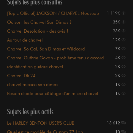
Sujets les plus consultés
[Topic Officiel] JACKSON / CHARVEL Nouveau
1 119K
Site Web
Où sont les Charvel San Dimas ?
35K
Charvel Desolation - des avis ?
23K
Au tour de charvel
12K
Charvel So Cal, San Dimas et Wildcard
7K
Charvel Guthrie Govan - problème tenu d'accord
4K
identification guitare charvel
2K
Charvel Dk 24
2K
charvel mexico san dimas
1K
Besoin d'aide pour câblage d'un micro charvel
1K
Sujets les plus actifs
Le HARLEY BENTON USER'S CLUB
13 612
Quel est ce modèle de Custom 77 Lon...
10