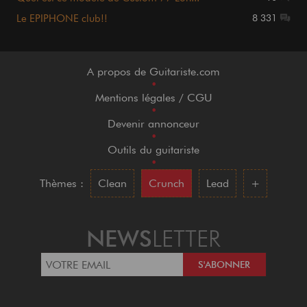
Le EPIPHONE club!!
8 331
A propos de Guitariste.com
•
Mentions légales / CGU
•
Devenir annonceur
•
Outils du guitariste
•
Thèmes :
Clean
Crunch
Lead
+
NEWS
LETTER