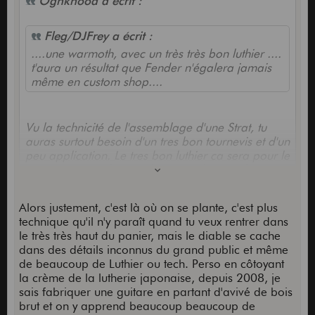
Oghkhood a écrit :
Fleg/DJFrey a écrit :
....une warmoth, avec un très très bon luthier ....
t'aura un résultat que Fender n'égalera jamais
même en custom shop....
Vu la technicité de l'assemblage d'une Strat, tu
auras surtout besoin d'un tres bon tournevis et d'un
peu application. Le tres bon luthier ca sera pour le
cas extreme ou le manche aurais besoin d'une
planif, mais avec du Warmoth ca serait hautement
improbable.
Alors justement, c'est là où on se plante, c'est plus
Je t'assures : meme le reglage du manche, de
technique qu'il n'y paraît quand tu veux rentrer dans
l'intonation et tout le reste, ca rien de compliqué,
le très très haut du panier, mais le diable se cache
et ca sefait 2 ou 3h sans se presser quand on l'a
dans des détails inconnus du grand public et même
deja fait
de beaucoup de Luthier ou tech. Perso en côtoyant
la crème de la lutherie japonaise, depuis 2008, je
sais fabriquer une guitare en partant d'avivé de bois
brut et on y apprend beaucoup beaucoup de