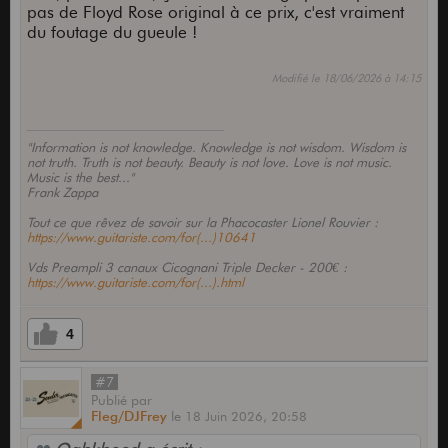
pas de Floyd Rose original à ce prix, c'est vraiment
du foutage du gueule !
Modifié le 18/06/2026 à 14:15
"Information is not knowledge. Knowledge is not wisdom. Wisdom is
not truth. Truth is not beauty. Beauty is not love. Love is not music.
Music is the best..."
Frank Zappa
Tout ce que rêvez de savoir sur la Phacocaster Lionel Rouvier :
https://www.guitariste.com/for(...)10641
Vds Preampli 3 canaux Cicognani Triple Decker - 200€ :
https://www.guitariste.com/for(...).html
4
#7
Publié
par
Fleg/DJFrey
le
18 Juin 2026,
20:58