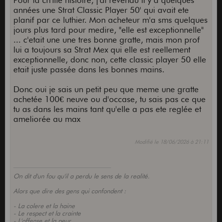
Pour la ch'tite histoire, j'ai revendu il y a quelques
années une Strat Classic Player 50' qui avait ete
planif par ce luthier. Mon acheteur m'a sms quelques
jours plus tard pour medire, "elle est exceptionnelle"
... c'etait une une tres bonne gratte, mais mon prof
lui a toujours sa Strat Mex qui elle est reellement
exceptionnelle, donc non, cette classic player 50 elle
etait juste passée dans les bonnes mains.
Donc oui je sais un petit peu que meme une gratte
achetée 100€ neuve ou d'occase, tu sais pas ce que
tu as dans les mains tant qu'elle a pas ete reglée et
ameliorée au max
Modifié le 18/06/2026 à 21:11
On dit d'un fou qu'il a perdu le sens de la realité.
Alors que dire des gens qui confondent :
- La colere et la haine
- Le respect et la crainte
- L'offense et la peur