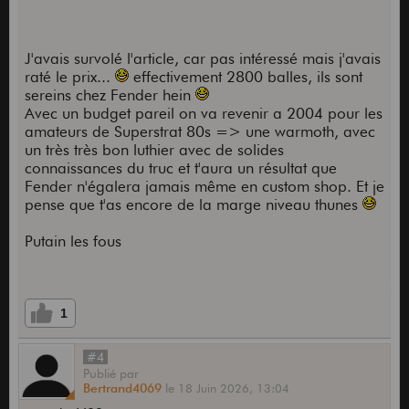
J'avais survolé l'article, car pas intéressé mais j'avais
raté le prix...
effectivement 2800 balles, ils sont
sereins chez Fender hein
Avec un budget pareil on va revenir a 2004 pour les
amateurs de Superstrat 80s => une warmoth, avec
un très très bon luthier avec de solides
connaissances du truc et t'aura un résultat que
Fender n'égalera jamais même en custom shop. Et je
pense que t'as encore de la marge niveau thunes
Putain les fous
1
#4
Publié
par
Bertrand4069
le
18 Juin 2026,
13:04