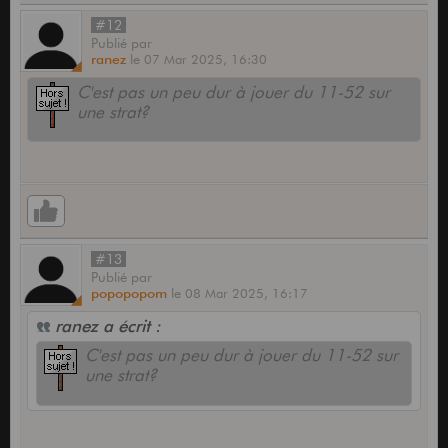
#12
Publié
par
ranez
le
07 Mar 2025,
16:30
C'est pas un peu dur à jouer du 11-52 sur
une strat?
#13
Publié
par
popopopom
le
08 Mar 2025,
16:17
ranez a écrit :
C'est pas un peu dur à jouer du 11-52 sur
une strat?