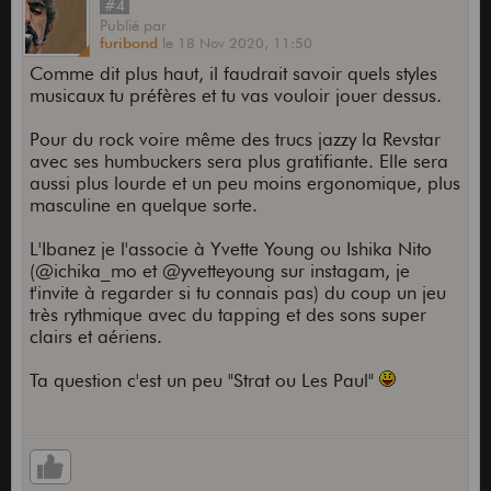
#4
Publié
par
furibond
le
18 Nov 2020,
11:50
Comme dit plus haut, il faudrait savoir quels styles
musicaux tu préfères et tu vas vouloir jouer dessus.
Pour du rock voire même des trucs jazzy la Revstar
avec ses humbuckers sera plus gratifiante. Elle sera
aussi plus lourde et un peu moins ergonomique, plus
masculine en quelque sorte.
L'Ibanez je l'associe à Yvette Young ou Ishika Nito
(@ichika_mo et @yvetteyoung sur instagam, je
t'invite à regarder si tu connais pas) du coup un jeu
très rythmique avec du tapping et des sons super
clairs et aériens.
Ta question c'est un peu "Strat ou Les Paul"