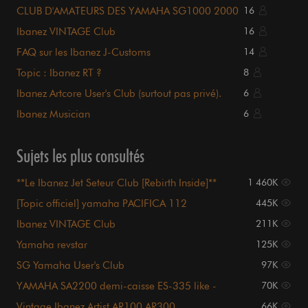
CLUB D'AMATEURS DES YAMAHA SG1000 2000
16
3000
Ibanez VINTAGE Club
16
FAQ sur les Ibanez J-Customs
14
Topic : Ibanez RT ?
8
Ibanez Artcore User's Club (surtout pas privé).
6
Ibanez Musician
6
Sujets les plus consultés
**Le Ibanez Jet Seteur Club [Rebirth Inside]**
1 460K
[Topic officiel] yamaha PACIFICA 112
445K
Ibanez VINTAGE Club
211K
Yamaha revstar
125K
SG Yamaha User's Club
97K
YAMAHA SA2200 demi-caisse ES-335 like -
70K
USER'S CLUB ?
Vintage Ibanez Artist AR100 AR300...
66K