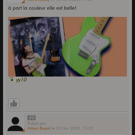
à part la couleur elle est belle!
yy10
#8
Publié
par
Adam Bopel
le
23 Nov 2020,
13:32