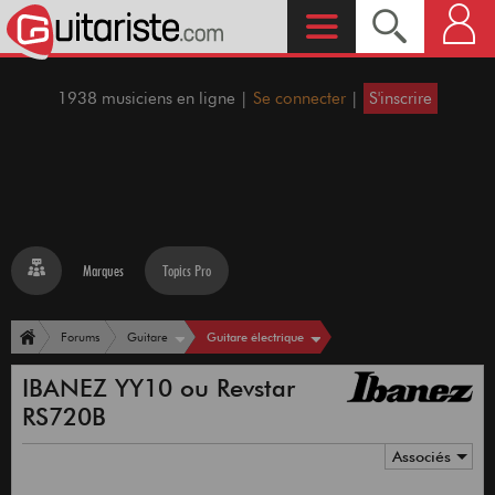
1938 musiciens en ligne |
Se connecter
|
S'inscrire
Marques
Topics Pro
Guitare électrique
Forums
Guitare
IBANEZ YY10 ou Revstar
RS720B
Associés