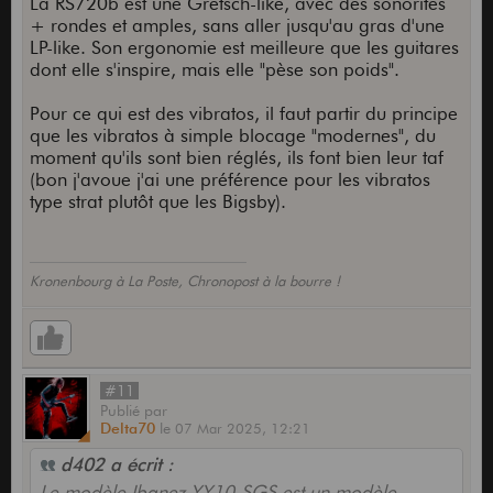
La RS720b est une Gretsch-like, avec des sonorités
+ rondes et amples, sans aller jusqu'au gras d'une
LP-like. Son ergonomie est meilleure que les guitares
dont elle s'inspire, mais elle "pèse son poids".
Pour ce qui est des vibratos, il faut partir du principe
que les vibratos à simple blocage "modernes", du
moment qu'ils sont bien réglés, ils font bien leur taf
(bon j'avoue j'ai une préférence pour les vibratos
type strat plutôt que les Bigsby).
Kronenbourg à La Poste, Chronopost à la bourre !
#11
Publié
par
Delta70
le
07 Mar 2025,
12:21
d402 a écrit :
Le modèle Ibanez YY10-SGS est un modèle