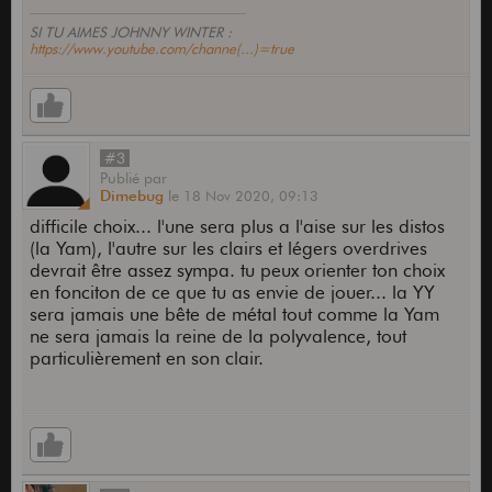
SI TU AIMES JOHNNY WINTER :
https://www.youtube.com/channe(...)=true
#3
Publié
par
Dimebug
le
18 Nov 2020,
09:13
difficile choix... l'une sera plus a l'aise sur les distos
(la Yam), l'autre sur les clairs et légers overdrives
devrait être assez sympa. tu peux orienter ton choix
en fonciton de ce que tu as envie de jouer... la YY
sera jamais une bête de métal tout comme la Yam
ne sera jamais la reine de la polyvalence, tout
particulièrement en son clair.