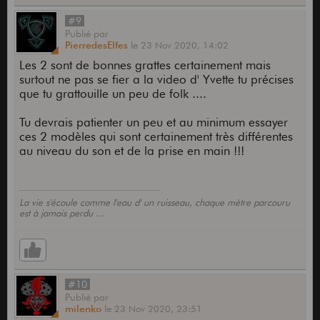
#9
Publié
par
PierredesElfes
le
23 Nov 2020,
14:02
Les 2 sont de bonnes grattes certainement mais
surtout ne pas se fier a la video d' Yvette tu précises
que tu grattouille un peu de folk ....
Tu devrais patienter un peu et au minimum essayer
ces 2 modèles qui sont certainement très différentes
au niveau du son et de la prise en main !!!
La vie s'écoule comme l'eau d' un ruisseau, chaque mètre parcouru
est à jamais perdu ...
#10
Publié
par
milenko
le
23 Nov 2020,
23:51