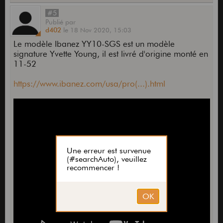
#5
Publié
par
d402
le
18 Nov 2020,
15:03
Le modèle Ibanez YY10-SGS est un modèle
signature Yvette Young, il est livré d'origine monté en
11-52
https://www.ibanez.com/usa/pro(...).html