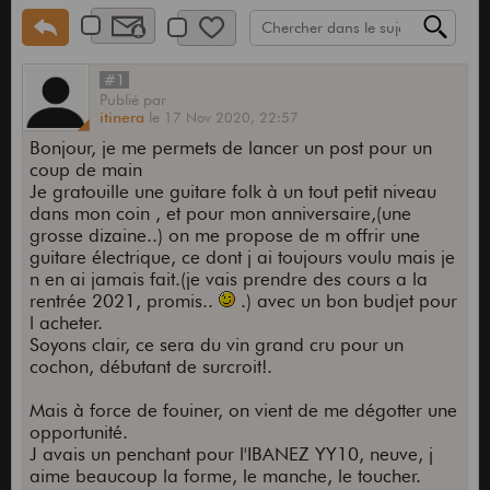
#1
Publié
par
itinera
le
17 Nov 2020,
22:57
Bonjour, je me permets de lancer un post pour un
coup de main
Je gratouille une guitare folk à un tout petit niveau
dans mon coin , et pour mon anniversaire,(une
grosse dizaine..) on me propose de m offrir une
guitare électrique, ce dont j ai toujours voulu mais je
n en ai jamais fait.(je vais prendre des cours a la
rentrée 2021, promis..
.) avec un bon budjet pour
l acheter.
Soyons clair, ce sera du vin grand cru pour un
cochon, débutant de surcroit!.
Mais à force de fouiner, on vient de me dégotter une
opportunité.
J avais un penchant pour l'IBANEZ YY10, neuve, j
aime beaucoup la forme, le manche, le toucher.