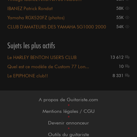
IBANEZ Patrick Rondat
58K
Yamaha RGX520FZ (photos)
55K
CLUB D'AMATEURS DES YAMAHA SG1000 2000
54K
3000
Sujets les plus actifs
Le HARLEY BENTON USER'S CLUB
13 612
Quel est ce modèle de Custom 77 Lon...
10
Le EPIPHONE club!!
8 331
A propos de Guitariste.com
•
Mentions légales / CGU
•
Devenir annonceur
•
Outils du guitariste