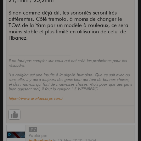
21,1mm / 25,2mm
Sinon comme déjà dit, les sonorités seront très
différentes. Côté tremolo, à moins de changer le
TOM de la Yam par un modèle à rouleaux, ce sera
moins stable et plus limité en utilisation de celui de
l'Ibanez.
Il ne faut pas compter sur ceux qui ont créé les problèmes pour les
résoudre.
"La religion est une insulte à la dignité humaine. Que ce soit avec ou
sans elle, il y aura toujours des gens bien qui font de bonnes choses,
et des mauvais qui font de mauvaises choses. Mais pour que des gens
bien agissent mal, il faut la religion." S.WEINBERG
https://www.droitaucorps.com/
#7
Publié
par
hollowbody
le
18 Nov 2020,
19:04