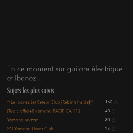
En ce moment sur guitare électrique
et Ibanez...
Sujets les plus suivis
**Le Ibanez Jet Seteur Club [Rebirth Inside]**
160
[Topic officiel] yamaha PACIFICA 112
40
Yamaha revstar
30
SG Yamaha User's Club
24