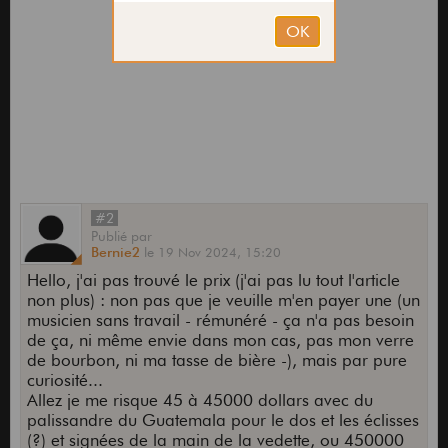
#2
Publié
par
Bernie2
le
19 Nov 2024,
15:20
Hello, j'ai pas trouvé le prix (j'ai pas lu tout l'article
non plus) : non pas que je veuille m'en payer une (un
musicien sans travail - rémunéré - ça n'a pas besoin
de ça, ni même envie dans mon cas, pas mon verre
de bourbon, ni ma tasse de bière -), mais par pure
curiosité...
Allez je me risque 45 à 45000 dollars avec du
palissandre du Guatemala pour le dos et les éclisses
(?) et signées de la main de la vedette, ou 450000