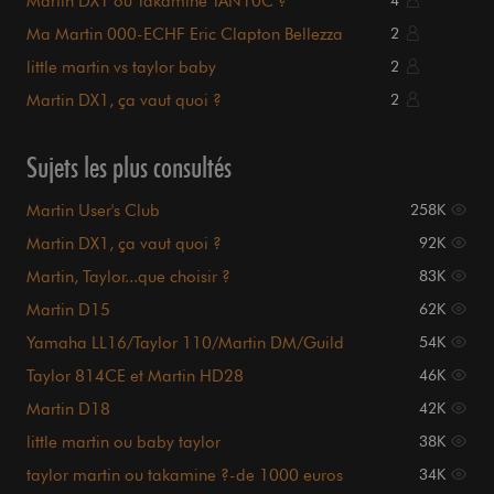
Martin DX1 ou Takamine TAN10C ?
4
Ma Martin 000-ECHF Eric Clapton Bellezza
2
Bianca!!!
little martin vs taylor baby
2
Martin DX1, ça vaut quoi ?
2
Sujets les plus consultés
Martin User's Club
258K
Martin DX1, ça vaut quoi ?
92K
Martin, Taylor...que choisir ?
83K
Martin D15
62K
Yamaha LL16/Taylor 110/Martin DM/Guild
54K
GAD50
Taylor 814CE et Martin HD28
46K
Martin D18
42K
little martin ou baby taylor
38K
taylor martin ou takamine ?-de 1000 euros
34K