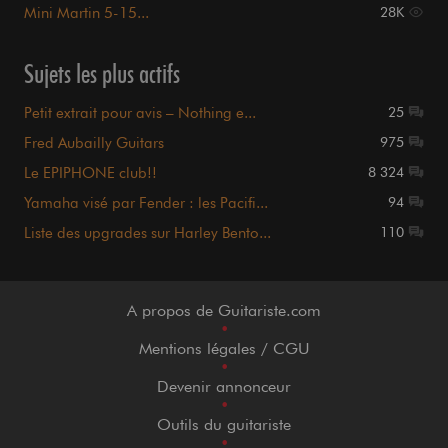
Mini Martin 5-15...
28K
Sujets les plus actifs
Petit extrait pour avis – Nothing e...
25
Fred Aubailly Guitars
975
Le EPIPHONE club!!
8 324
Yamaha visé par Fender : les Pacifi...
94
Liste des upgrades sur Harley Bento...
110
A propos de Guitariste.com
•
Mentions légales / CGU
•
Devenir annonceur
•
Outils du guitariste
•