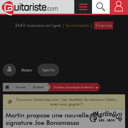
3643 musiciens en ligne |
Se connecter
|
S'inscrire
Marques
Topics Pro
Guitare acoustique et électro
Forums
Guitare
Concours Guitariste.com : Les résultats du concours Gator,
🎁
avez-vous gagné ?
Martin propose une nouvelle
signature Joe Bonamassa