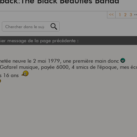
back:The Black Beauties Banda
<<
1
2
3
•
ier message de la page précédente :
chetée neuve le 2 mai 1979, une première main donc
z Gafarel musique, payée 6000, 4 smics de l'époque, mes éc
is 16 ans