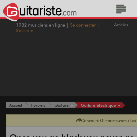
Articles
1982 musiciens en ligne |
Se connecter
|
S'inscrire
Guitare électrique
Accueil
Forums
Guitare
🎁
Concours Guitariste.com : Les