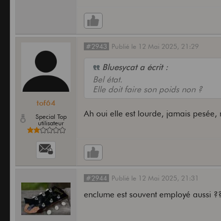
#2943
Publié
le
12 Mai 2025,
21:29
Bluesycat a écrit :
Bel état.
Elle doit faire son poids non ?
tof64
Ah oui elle est lourde, jamais pesée,
Special Top
utilisateur
#2944
Publié
le
12 Mai 2025,
21:31
enclume est souvent employé aussi ?