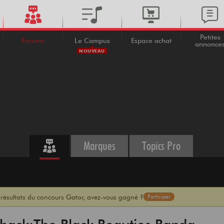
Petites
Forums
Le Campus
Espace achat
annonce
NOUVEAU
Marques
Topics Pro
 résultats du concours Gator, avez-vous gagné ?
Participer