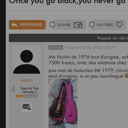
Once you go black,you never go 
RÉPONDRE
SUIVRE
FAVORIS
Rappel du dern
#2940
Publié
le
12 Mai 2025,
18:39
Ma Norlin de 1976 tout d'origine, a
7500 francs, avec des relations che
pas mal de baluches été 1979, j'ava
etuit d'origine, a un peu bourlingué
tof64
Special Top
utilisateur