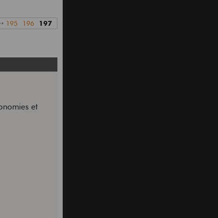
••
195
196
197
onomies et