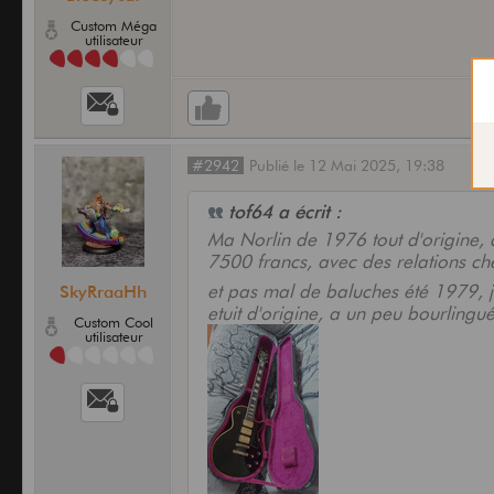
Custom Méga
utilisateur
#2942
Publié
le
12 Mai 2025,
19:38
tof64 a écrit :
Ma Norlin de 1976 tout d'origine
7500 francs, avec des relations c
et pas mal de baluches été 1979, 
SkyRraaHh
etuit d'origine, a un peu bourlingu
Custom Cool
utilisateur