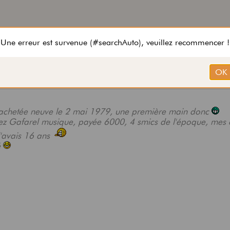
, achetée neuve le 2 mai 1979, une première main donc
hez Gafarel musique, payée 6000, 4 smics de l'époque, mes
j'avais 16 ans
é