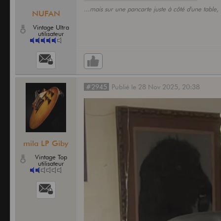
...mais sur une pancarte juste à côté d'une table, c
NUFAN
Vintage Ultra
utilisateur
#2945
Publié
le
28 Nov 2025,
20:38
mila LP Giby
Vintage Top
utilisateur