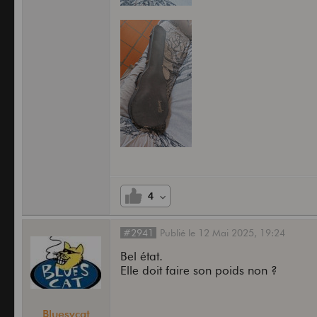
4
#2941
Publié
le
12 Mai 2025,
19:24
Bel état.
Elle doit faire son poids non ?
Bluesycat