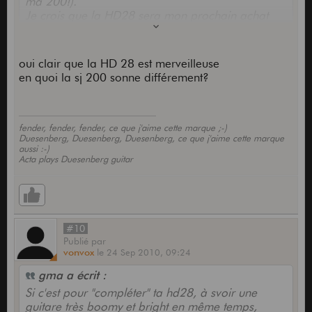
ma 200!).
Je crois que la HD28 sera mon prochain achat
(en fait j'hésite encore avec la D41).
Donc pour moi, HD28 et J200, c'est différent.
oui clair que la HD 28 est merveilleuse
en quoi la sj 200 sonne différement?
fender, fender, fender, ce que j'aime cette marque ;-)
Duesenberg, Duesenberg, Duesenberg, ce que j'aime cette marque
aussi :-)
Acta plays Duesenberg guitar
#10
Publié
par
vonvox
le
24 Sep 2010,
09:24
gma a écrit :
Si c'est pour "compléter" ta hd28, à svoir une
guitare très boomy et bright en même temps,