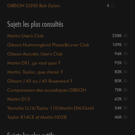
GIBSON SJ200 Bob Dylan
4
Sujets les plus consultés
Martin User's Club
258K
Gibson Hummingbird Player&Lover Club
109K
Gibson Acoustic User's Club
94K
Martin DX1, ça vaut quoi ?
92K
Martin, Taylor...que choisir ?
83K
Gibson J 45 ou J 45 Rosewood ?
80K
Comparaison des acoustiques GIBSON
70K
Martin D15
62K
Yamaha LL16/Taylor 110/Martin DM/Guild
54K
GAD50
Taylor 814CE et Martin HD28
46K