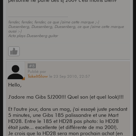
personne ne parle des sj 200? c'est moins bien?
fender, fender, fender, ce que j'aime cette marque ;-)
Duesenberg, Duesenberg, Duesenberg, ce que j'aime cette marque
aussi :-)
Acta plays Duesenberg guitar
#8
Publié
par
TakeItSlow
le
23 Sep 2010,
22:57
Hello,
J'adore ma Gibs SJ200!!! Quel son (et quel look)!!!
Et l'autre jour, dans un mag, j'ai essayé juste pendant
5 minutes, une Gibs 185 palissandre et une Mart
HD28. Entre le 185 et HD28 pas photo: la HD28
était juste... excellente (et différente de ma 200!).
Je crois que la HD28 sera mon prochain achat (en