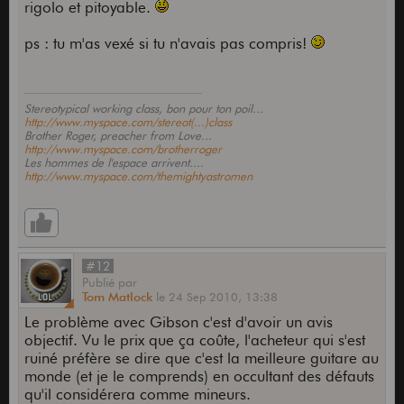
rigolo et pitoyable.
ps : tu m'as vexé si tu n'avais pas compris!
Stereotypical working class, bon pour ton poil...
http://www.myspace.com/stereot(...)class
Brother Roger, preacher from Love...
http://www.myspace.com/brotherroger
Les hommes de l'espace arrivent....
http://www.myspace.com/themightyastromen
#12
Publié
par
Tom Matlock
le
24 Sep 2010,
13:38
Le problème avec Gibson c'est d'avoir un avis
objectif. Vu le prix que ça coûte, l'acheteur qui s'est
ruiné préfère se dire que c'est la meilleure guitare au
monde (et je le comprends) en occultant des défauts
qu'il considérera comme mineurs.