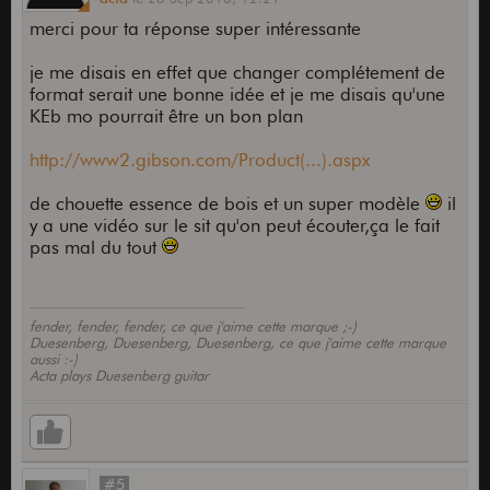
merci pour ta réponse super intéressante
je me disais en effet que changer complétement de
format serait une bonne idée et je me disais qu'une
KEb mo pourrait être un bon plan
http://www2.gibson.com/Product(...).aspx
de chouette essence de bois et un super modèle
il
y a une vidéo sur le sit qu'on peut écouter,ça le fait
pas mal du tout
fender, fender, fender, ce que j'aime cette marque ;-)
Duesenberg, Duesenberg, Duesenberg, ce que j'aime cette marque
aussi :-)
Acta plays Duesenberg guitar
#5