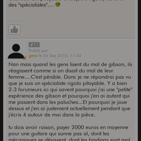
logiquement pile l'inverse pour compléter et c'est
des "spécialistes"....
pas vraiment chez gibson que tu l'auras.
En fait je dis ça aussi parceque je regarde les
tarifs gibson et je les trouve parfois limite. Pour la
petite histoire, entre mes frères et moi on a
quelques acoustiques...
#11
Publié
par
martin d35 70's, gibson j45VS, gibson j40 70's,
gma
le
24 Sep 2010,
11:42
taylor gs5, parlor bruno 1897 et parlor larrivée en
érable... Et si je prends la d35 comme référence
Nan mais quand les gens lisent du mal de gibson, ils
(je connais aussi bien la d28 et la hd2
, alors
réagissent comme si on disait du mal de leur
c'est pas dans la gibson j45vs ni même ma j40
femme....C'est pénible. Donc je ne répondrai pas vu
qu'on trouve la guitare qui la complète la mieux.
que je suis un spécialiste rigolo pitoyable. Y a bien
La taylor fait ce que les martin ne savent pas faire
2-3 forumeurs ici qui savent pourquoi j'ai une "petite"
et elle en fait même un peu plus... Ultra riche, des
expérience des gibson et pourquoi j'en ai autant qui
harmoniques dans tous les sens, une guitare qui,
me passent dans les paluches...Et pourquoi je joue
contrairement à la hd28, compresse beaucoup
dessus et j'en ai justement actuellement pendant que
aux doigts et même au mediator, qui a la
j'écris 4 autour de moi dans la pièce.
puissance nécessaire mais reste très douce...
tu dois avoir raison, payer 2000 euros en moyenne
Dns le même ordre d'idée, les parlors apportent
pour une guitare qui sonne pas al, dont les
leurs truc.
mécaniques se dévissent, dont les bindings sont mal