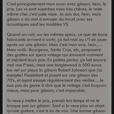
C'est principalement mon souci avec gibson, hein, le
prix. Les vs sont superbes mais très chères, le reste
même cher c'est juste naze. Je suis dur, hein, mais
gibson a du mal à envoyer du lorud avec ses
acoustiques sauf les modèles VS.
Quand on voit, sur les mêmes specs, ce que de bons
fabricants arrivent à sortir, ça fait mal au c*l de jouer
après sur une gibson. Mais c'est mon avis, hein,....
Mais voilà. Bourgeois, Santa Cruz, etc, proposent
des grattes sur specs vintage qui envoient vraiment
et méritent leurs prix. En petites parlor, ça fait encore
mal aux f*sses, mais une tanglewood à 500 euros
tue net sur place la gibson Robert Johnson que j'ai
essayée! Possédant et jouant sur une gibson des
70's, et ayant essayé régulièrement des vieilles... Je
suis pas du genre à dire que le vintage c'est toujours
mieux, mais pour gibson, c'est imparable.
Tu veux y mettre le prix, prends ton temps et ne te
braque pas sur gibson. Sauf si tu veux plus un objet
qu'une guitare, c'est à toi de voir. Une bonne gibson