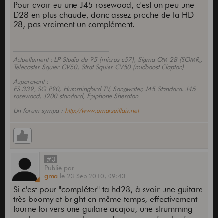
Pour avoir eu une J45 rosewood, c'est un peu une
D28 en plus chaude, donc assez proche de la HD
28, pas vraiment un complément.
Actuellement : LP Studio de 95 (micros c57), Sigma OM 28 (SOMR),
Telecaster Squier CV50, Strat Squier CV50 (midboost Clapton)
Auparavant :
ES 339, SG P90, Hummingbird TV, Songwriter, J45 Standard, J45
rosewood, J200 standard, Epiphone Sheraton
Un forum sympa :
http://www.omarseillais.net
#3
Publié
par
gma
le
23 Sep 2010,
09:43
Si c'est pour "compléter" ta hd28, à svoir une guitare
très boomy et bright en même temps, effectivement
tourne toi vers une guitare acajou, une strumming