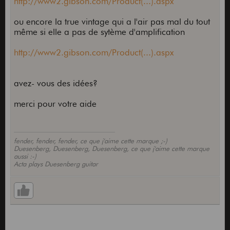
http://www2.gibson.com/Product(...).aspx
ou encore la true vintage qui a l'air pas mal du tout
même si elle a pas de sytème d'amplification
http://www2.gibson.com/Product(...).aspx
avez- vous des idées?
merci pour votre aide
fender, fender, fender, ce que j'aime cette marque ;-)
Duesenberg, Duesenberg, Duesenberg, ce que j'aime cette marque
aussi :-)
Acta plays Duesenberg guitar