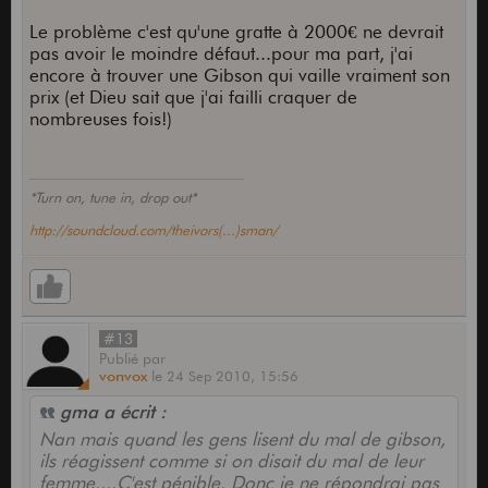
Le problème c'est qu'une gratte à 2000€ ne devrait
pas avoir le moindre défaut...pour ma part, j'ai
encore à trouver une Gibson qui vaille vraiment son
prix (et Dieu sait que j'ai failli craquer de
nombreuses fois!)
*Turn on, tune in, drop out*
http://soundcloud.com/theivors(...)sman/
#13
Publié
par
vonvox
le
24 Sep 2010,
15:56
gma a écrit :
Nan mais quand les gens lisent du mal de gibson,
ils réagissent comme si on disait du mal de leur
femme....C'est pénible. Donc je ne répondrai pas