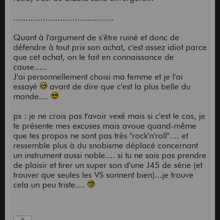
demandent, les bois proposés, les finition, et
surtout, le son qui en sort. En même temps les
.........................................
gibson, j'ai la chance dene pas les payer au vrai
prix (même les neuves, en France, hein). Mais c'est
Quant à l'argument de s'être ruiné et donc de
une autre histoire.
défendre à tout prix son achat, c'est assez idiot parce
que cet achat, on le fait en connaissance de
Mais dire à un mec que sa femme est moche c'est
cause.....
se prendre son poing dans la gueule (et c'est
J'ai personnellement choisi ma femme et je l'ai
mérité)...Dire à un mec que sa gibson est bof et
essayé
avant de dire que c'est la plus belle du
trop chère, c'est s'exposer aux mêmes choses et
monde....
c'est dommage, ça fausse le débat. Comme tu le
dis, je dois être sourd et ne pas savoir jouer. Un
ps : je ne crois pas t'avoir vexé mais si c'est le cas, je
autre avis rigolo et pitoyable.
te présente mes excuses mais avoue quand-même
que tes propos ne sont pas très "rock'n'roll".... et
ps : tu m'as vexé si tu n'avais pas compris!
ressemble plus à du snobisme déplacé concernant
un instrument aussi noble.... si tu ne sais pas prendre
de plaisir et tirer un super son d'une J45 de série (et
trouver que seules les VS sonnent bien)...je trouve
cela un peu triste....