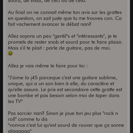
sourd, de snob, de ceci ou de cela.
Au final on ne connait même ton avis sur les grattes
en question, on sait juste que tu me trouves con. Ca
fait vachement avancer le débat nan?
Allez soyons un peu "gentil"s et "intéressants", je te
promets de rester snob et sourd pour te faire plaisir.
Mais s'il te plait : parle de guitare, pas de moi.
Allez je vais même le faire pour toi :
"J'aime la j45 parceque c'est une guitare sublime,
unique, qui a un son bien à elle, du caractère et
qu'elle assure. Le prix est secondaire cette gratte est
une bombe et pas besoin selon moi de taper dans
les TV"
Pas sorcier nan? Sinon je joue ton jeu plus "rock n
roll" comme tu dis
"vonvox c'est lui qu'est sourd de rouver que ça sonne
aïaaaaaa"