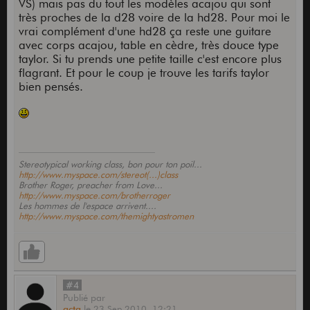
VS) mais pas du tout les modèles acajou qui sont
très proches de la d28 voire de la hd28. Pour moi le
vrai complément d'une hd28 ça reste une guitare
avec corps acajou, table en cèdre, très douce type
taylor. Si tu prends une petite taille c'est encore plus
flagrant. Et pour le coup je trouve les tarifs taylor
bien pensés.
Stereotypical working class, bon pour ton poil...
http://www.myspace.com/stereot(...)class
Brother Roger, preacher from Love...
http://www.myspace.com/brotherroger
Les hommes de l'espace arrivent....
http://www.myspace.com/themightyastromen
#4
Publié
par
acta
le
23 Sep 2010,
12:21