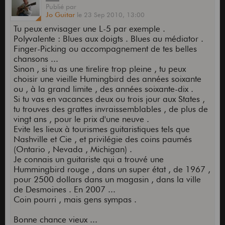
Publié
par
Jo Guitar
le
23 Sep 2010,
13:00
Tu peux envisager une L-5 par exemple .
Polyvalente : Blues aux doigts . Blues au médiator .
Finger-Picking ou accompagnement de tes belles
chansons ...
Sinon , si tu as une tirelire trop pleine , tu peux
choisir une vieille Humingbird des années soixante
ou , à la grand limite , des années soixante-dix .
Si tu vas en vacances deux ou trois jour aux States ,
tu trouves des grattes invraissemblables , de plus de
vingt ans , pour le prix d'une neuve .
Evite les lieux à tourismes guitaristiques tels que
Nashville et Cie , et privilégie des coins paumés
(Ontario , Nevada , Michigan) .
Je connais un guitariste qui a trouvé une
Hummingbird rouge , dans un super état , de 1967 ,
pour 2500 dollars dans un magasin , dans la ville
de Desmoines . En 2007 ...
Coin pourri , mais gens sympas .
Bonne chance vieux ...