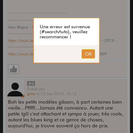
____________________________________
Mon Blogue -
https://joguitar.blog4ever.com/
____________________________________
https://youtu.be/9MMb4HzXWgA
- YAMAHA LS 36 - © - 2015 -
____________________________________
https://youtu.be/abz_2PCfInc
- YAMAHA LL 36 - © - 2009
#6
Publié
par
gma
le
23 Sep 2010,
13:12
Bah les petits modèles gibson, à part certaines bien
vieille...Pfffff...Jamais été convaincu. Autant une
petite lg0 c'est attachant et sympa à jouer, très roots,
autant les blues king et ce genre de choses,
aujourd'hui, je trouve souvent ça hors de prix.