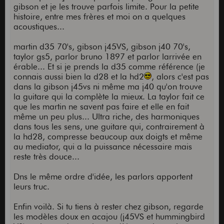
gibson et je les trouve parfois limite. Pour la petite
histoire, entre mes frères et moi on a quelques
acoustiques...
martin d35 70's, gibson j45VS, gibson j40 70's,
taylor gs5, parlor bruno 1897 et parlor larrivée en
érable... Et si je prends la d35 comme référence (je
connais aussi bien la d28 et la hd2
, alors c'est pas
dans la gibson j45vs ni même ma j40 qu'on trouve
la guitare qui la complète la mieux. La taylor fait ce
que les martin ne savent pas faire et elle en fait
même un peu plus... Ultra riche, des harmoniques
dans tous les sens, une guitare qui, contrairement à
la hd28, compresse beaucoup aux doigts et même
au mediator, qui a la puissance nécessaire mais
reste très douce...
Dns le même ordre d'idée, les parlors apportent
leurs truc.
Enfin voilà. Si tu tiens à rester chez gibson, regarde
les modèles doux en acajou (j45VS et hummingbird