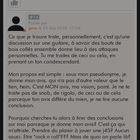
#14
Publié
par
gma
le
24 Sep 2010,
17:06
Ce que je trouve triste, personnellement, c'est qu'une
discussion sur une guitare, à savoir des bouts de
bois collés ensemble donne lieu à des attaques
personnelles. Tu me traites de ceci ou cela, en
prenant un ton condescendant.
Mon propos est simple : sous mon pseudonyme, je
donne mon avis. qui n'a pas d'autre valeur que le
tien, hein. C'est MON avis, ma vision, point. Je ne te
traite pas de snob, de rigolo, de ceci ou de cela
parceque ton avis diffère du mien, je ne tire aucune
conclusion.
Pourquoi cherches-tu alors à tirer des conclusions
sur moi parceque je donne mon avis? C'est ça qui
m'attriste. Prendre du plaisir à jouer une j45? Aucun
souci. Etre "rock n roll"??? Mais de quoi on parle là?