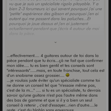
vu que je suis un spécialiste rigolo pitoyable. Y a
bien 2-3 forumeurs ici qui savent pourquoi j'ai une
"petite" expérience des gibson et pourquoi j'en ai
autant qui me passent dans les paluches...Et
pourquoi je joue dessus et j'en ai justement
actuellement pendant que j'écris 4 autour de moi
dans la pièce.
tu dois avoir raison, payer 2000 euros en
moyenne pour une guitare qui sonne pas al, dont
les mécaniques se dévissent, dont les bindings
...effectivement.... 4 guitares autour de toi dans la
sont mal scrapés, qui en studio doit souvent être
pièce pendant que tu écris...çà ne fait que confirmer
remplacée ou complétée par, justement ma taylor
mon idée.... tu es bien gentil et tes conseils sont
ou ma bruno, c'est vachement bien.
"intéressants".....mais, en toute franchise, tout cela est
d'un snobisme assez grossier....
Mais perso je mettrai pas 2000 euros dans une
...je voulais juste éviter qu'un spécialiste comme toi
gratte "pas mal". Ou alors c'est en connaissance
ne donne un conseil tel que "n'essaie même pas,
de cause et uniquement pour me faire plaisir. Et
c'est de la m..." .... si tu es un spécialiste, tu devrais
c'est légitime, gibson évoque la même chose pour
savoir qu'une guitare n'est pas l'autre même dans
moi que pour les autres et je vibre en voyant le
des bas de gamme et que si il y a bien un seul
logo, rien à dire. Mais la qualité de leurs
conseil à retenir , c'est d'essayer...rien d'autre....le
acoustiques est très moyenne vu le prix qu'ils en
reste, c'est du blabla sans envergure...