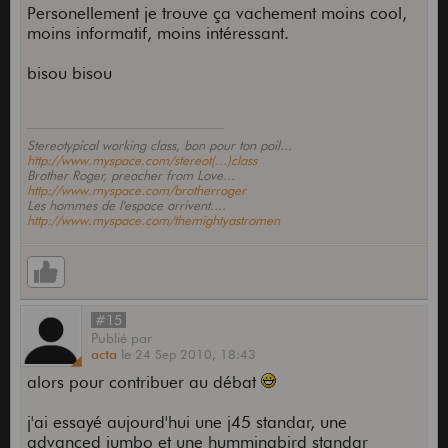
Personellement je trouve ça vachement moins cool,
moins informatif, moins intéressant.
bisou bisou
Stereotypical working class, bon pour ton poil...
http://www.myspace.com/stereot(...)class
Brother Roger, preacher from Love...
http://www.myspace.com/brotherroger
Les hommes de l'espace arrivent....
http://www.myspace.com/themightyastromen
#15
Publié
par
acta
le
24 Sep 2010,
18:43
alors pour contribuer au débat
j'ai essayé aujourd'hui une j45 standar, une
advanced jumbo et une hummingbird standar