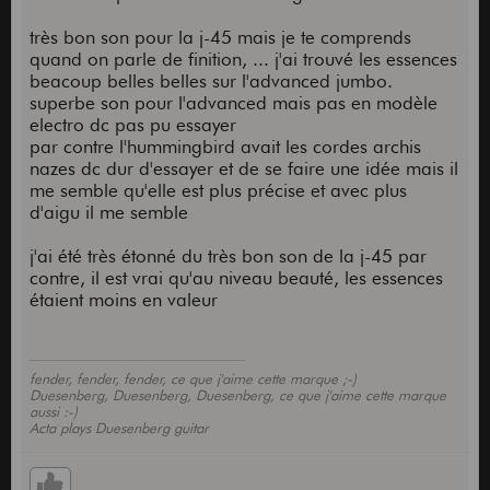
très bon son pour la j-45 mais je te comprends
quand on parle de finition, ... j'ai trouvé les essences
beacoup belles belles sur l'advanced jumbo.
superbe son pour l'advanced mais pas en modèle
electro dc pas pu essayer
par contre l'hummingbird avait les cordes archis
nazes dc dur d'essayer et de se faire une idée mais il
me semble qu'elle est plus précise et avec plus
d'aigu il me semble
j'ai été très étonné du très bon son de la j-45 par
contre, il est vrai qu'au niveau beauté, les essences
étaient moins en valeur
fender, fender, fender, ce que j'aime cette marque ;-)
Duesenberg, Duesenberg, Duesenberg, ce que j'aime cette marque
aussi :-)
Acta plays Duesenberg guitar