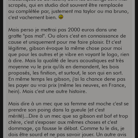
scrapés, qui en studio doit souvent être remplacée
Enfin voilà. Si tu tiens à rester chez gibson,
ou complétée par, justement ma taylor ou ma bruno,
regarde les modèles doux en acajou (j45VS et
c'est vachement bien.
hummingbird VS) mais pas du tout les modèles
acajou qui sont très proches de la d28 voire de la
Mais perso je mettrai pas 2000 euros dans une
hd28. Pour moi le vrai complément d'une hd28 ça
gratte "pas mal". Ou alors c'est en connaissance de
reste une guitare avec corps acajou, table en
cause et uniquement pour me faire plaisir. Et c'est
cèdre, très douce type taylor. Si tu prends une
légitime, gibson évoque la même chose pour moi
petite taille c'est encore plus flagrant. Et pour le
que pour les autres et je vibre en voyant le logo, rien
coup je trouve les tarifs taylor bien pensés.
à dire. Mais la qualité de leurs acoustiques est très
moyenne vu le prix qu'ils en demandent, les bois
proposés, les finition, et surtout, le son qui en sort.
En même temps les gibson, j'ai la chance dene pas
les payer au vrai prix (même les neuves, en France,
hein). Mais c'est une autre histoire.
Mais dire à un mec que sa femme est moche c'est se
prendre son poing dans la gueule (et c'est
mérité)...Dire à un mec que sa gibson est bof et trop
chère, c'est s'exposer aux mêmes choses et c'est
dommage, ça fausse le débat. Comme tu le dis, je
dois être sourd et ne pas savoir jouer. Un autre avis