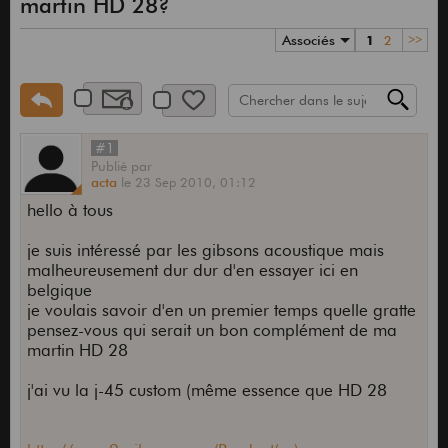
martin HD 28?
Associés
1
2
>>
#1
Publié
par
acta
le
23 Sep 2010,
01:12
hello à tous
je suis intéressé par les gibsons acoustique mais
malheureusement dur dur d'en essayer ici en
belgique
je voulais savoir d'en un premier temps quelle gratte
pensez-vous qui serait un bon complément de ma
martin HD 28
j'ai vu la j-45 custom (même essence que HD 28