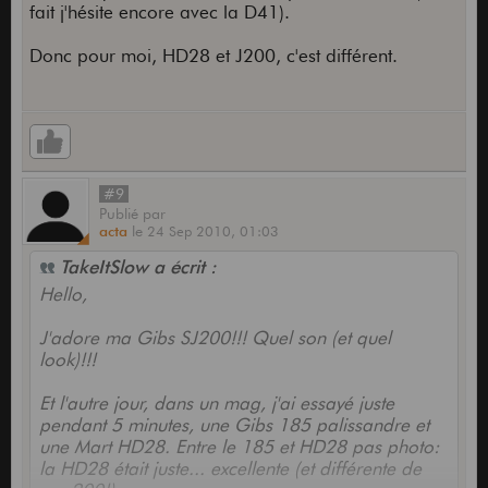
fait j'hésite encore avec la D41).
Donc pour moi, HD28 et J200, c'est différent.
#9
Publié
par
acta
le
24 Sep 2010,
01:03
TakeItSlow a écrit :
Hello,
J'adore ma Gibs SJ200!!! Quel son (et quel
look)!!!
Et l'autre jour, dans un mag, j'ai essayé juste
pendant 5 minutes, une Gibs 185 palissandre et
une Mart HD28. Entre le 185 et HD28 pas photo:
la HD28 était juste... excellente (et différente de