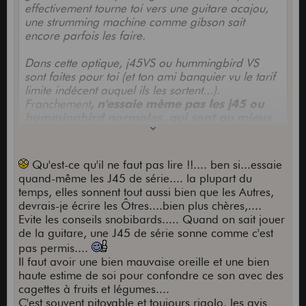
effectivement tourne toi vers une guitare acajou,
une strumming machine comme gibson sait
encore parfois les faire.
Dans cette optique, j45VS ou hummingbird VS
sont faites pour toi (et ton ami banquier vu le tarif
limite indécent auquel ils les sortent...).
Franchement
, n'essaie même pas les j45 ou
hummingbird normales, qui sont au mieux
de bonnes guitares de scène, au pire de
simples cagettes à fruits et légume.
Maintenant, selon ce que tu cherches tu pourras
Qu'est-ce qu'il ne faut pas lire !!.... ben si...essaie
certainement trouver ton bonheur ailleurs. Si tu
quand-même les J45 de série.... la plupart du
veux une guitare pour du picking, très douce et
temps, elles sonnent tout aussi bien que les Autres,
riche dans els transitoires, c'est plus sur d'autres
devrais-je écrire les Ôtres....bien plus chères,....
grattes que tu l'auras... Taylor ga5, gs5 peut être
Evite les conseils snobibards..... Quand on sait jouer
même, table en cèdre et corps acajou, par
de la guitare, une J45 de série sonne comme c'est
exemple...Ou carrément une parlor en érable type
pas permis....
larrivée p09. Là tu es sûr de partir dans une
Il faut avoir une bien mauvaise oreille et une bien
direction qui n'a rien à voir avec la hd28. La hd28
haute estime de soi pour confondre ce son avec des
c'est un 4*4 de l'acoustique. Puissante, racée,
cagettes à fruits et légumes....
vigoureuse, très nerveuse....Tu voudrais
C'est souvent pitoyable et toujours rigolo, les avis