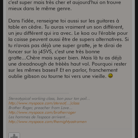
c'est super mais très cher et aujourd'hui on trouve
mieux dans le même genre.
Dans l'idée, renseigne toi aussi sur les guitares à
table en cèdre. Tu auras vraiment un son différent,
un jeu différent qui ira avec. Le koa ou l'érable pour
la caisse peuvent aussi être de supers alternatives. Si
tu n'avais pas déjà une super gratte, je te dirai de
foncer sur la j45VS, c'est une très bonne
gratte...Chère mais super bien. Mais là tu as déjà
une dreadnough de trèèès haut vol. Pourquoi rester
sur les mêmes bases? Et en parlor, franchement
oublie gibson ou tourne toi vers une vieille.
Stereotypical working class, bon pour ton poil...
http://www.myspace.com/stereot(...)class
Brother Roger, preacher from Love...
http://www.myspace.com/brotherroger
Les hommes de l'espace arrivent....
http://www.myspace.com/themightyastromen