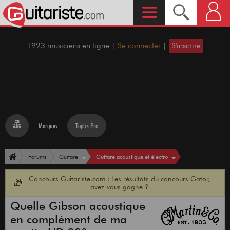
1923 musiciens en ligne |
Se connecter
|
S'inscrire
Marques
Topics Pro
Guitare acoustique et électro
Forums
Guitare
Concours Guitariste.com : Les résultats du concours Gator,
🎁
avez-vous gagné ?
Quelle Gibson acoustique
en complément de ma