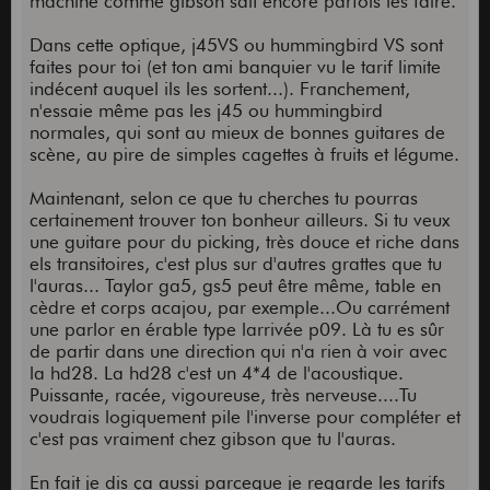
machine comme gibson sait encore parfois les faire.
Dans cette optique, j45VS ou hummingbird VS sont
faites pour toi (et ton ami banquier vu le tarif limite
indécent auquel ils les sortent...). Franchement,
n'essaie même pas les j45 ou hummingbird
normales, qui sont au mieux de bonnes guitares de
scène, au pire de simples cagettes à fruits et légume.
Maintenant, selon ce que tu cherches tu pourras
certainement trouver ton bonheur ailleurs. Si tu veux
une guitare pour du picking, très douce et riche dans
els transitoires, c'est plus sur d'autres grattes que tu
l'auras... Taylor ga5, gs5 peut être même, table en
cèdre et corps acajou, par exemple...Ou carrément
une parlor en érable type larrivée p09. Là tu es sûr
de partir dans une direction qui n'a rien à voir avec
la hd28. La hd28 c'est un 4*4 de l'acoustique.
Puissante, racée, vigoureuse, très nerveuse....Tu
voudrais logiquement pile l'inverse pour compléter et
c'est pas vraiment chez gibson que tu l'auras.
En fait je dis ça aussi parceque je regarde les tarifs