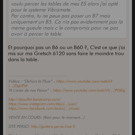
voulu percer les tables de mes ES alors j'ai opté
pour le systeme Vibramate.
Par contre, tu ne peux pas poser un B7 mais
uniquement un B5. Ca n'a pas evidemment pas la
meme gueule mais c le compromis pour ne pas
avoir à percer la table.
Et pourquoi pas un B6 ou un B60 ?, C'est ce que j'ai
mis sur ma Gretsch 6120 sans faire le moindre trou
dans la table.
Vidéos : “Dehors la Pluie” -
https://www.youtube.com/watch?
(...)DqUPM
“A L'orée de nos Peaux” -
https://www.youtube.com/watch?(...)P08ig
http://dejuillet.bandcamp.com/
https://www.instagram.com/deju(...)usic/
https://www.facebook.com/searc(...)music
VENTE EN COURS: (Rien pour le moment...)
SITE PERSO:
http://guitare.perso.free.fr