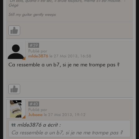
"Un bois, quand il est sec, il brûle toujours, même s'il est mouillé." -
Gégé
Still my guitar gently weeps
#39
Publié
par
mlde3876
le
27 Mai 2013,
16:58
Ca ressemble a un b7, si je ne me trompe pas ?
#40
Publié
par
Jubaea
le
27 Mai 2013,
19:12
mlde3876 a écrit :
Ca ressemble a un b7, si je ne me trompe pas ?