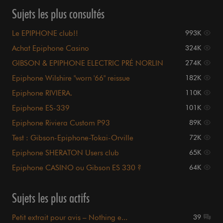
Sujets les plus consultés
Le EPIPHONE club!!
993K
Achat Epiphone Casino
324K
GIBSON & EPIPHONE ELECTRIC PRÉ NORLIN
274K
Epiphone Wilshire "worn '66" reissue
182K
Epiphone RIVIERA.
110K
Epiphone ES-339
101K
Epiphone Riviera Custom P93
89K
Test : Gibson-Epiphone-Tokai-Orville
72K
Epiphone SHERATON Users club
65K
Epiphone CASINO ou Gibson ES 330 ?
64K
Sujets les plus actifs
Petit extrait pour avis – Nothing e...
39