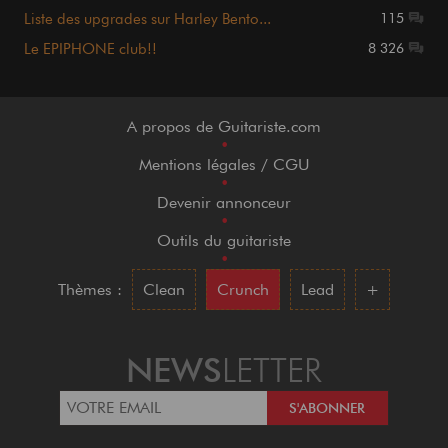
Liste des upgrades sur Harley Bento...
115
Le EPIPHONE club!!
8 326
A propos de Guitariste.com
•
Mentions légales / CGU
•
Devenir annonceur
•
Outils du guitariste
•
Thèmes :
Clean
Crunch
Lead
+
NEWS
LETTER