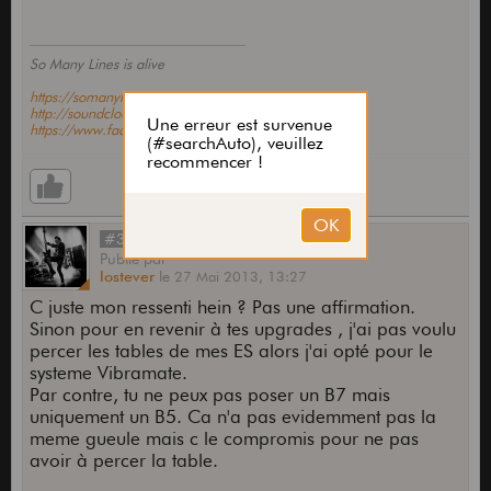
So Many Lines is alive
https://somanylines.bandcamp.c(...)eases
http://soundcloud.com/so-many-lines
https://www.facebook.com/somanylines
#36
Publié
par
lostever
le
27 Mai 2013,
13:27
C juste mon ressenti hein ? Pas une affirmation.
Sinon pour en revenir à tes upgrades , j'ai pas voulu
percer les tables de mes ES alors j'ai opté pour le
systeme Vibramate.
Par contre, tu ne peux pas poser un B7 mais
uniquement un B5. Ca n'a pas evidemment pas la
meme gueule mais c le compromis pour ne pas
avoir à percer la table.