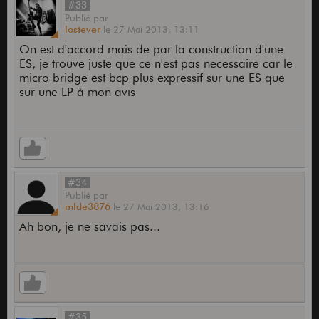
#33
Publié
par
lostever
le
27 Mai 2013,
13:11
On est d'accord mais de par la construction d'une
ES, je trouve juste que ce n'est pas necessaire car le
micro bridge est bcp plus expressif sur une ES que
sur une LP à mon avis
#34
Publié
par
mlde3876
le
27 Mai 2013,
13:16
Ah bon, je ne savais pas...
#35