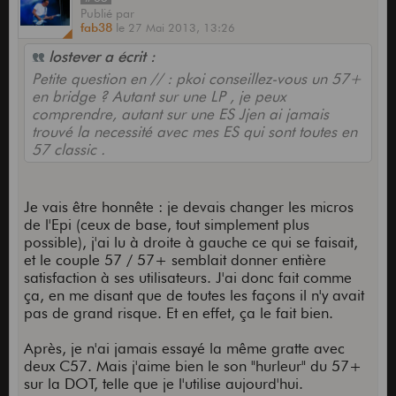
Publié
par
fab38
le
27 Mai 2013,
13:26
lostever a écrit :
Petite question en // : pkoi conseillez-vous un 57+
en bridge ? Autant sur une LP , je peux
comprendre, autant sur une ES Jjen ai jamais
trouvé la necessité avec mes ES qui sont toutes en
57 classic .
Je vais être honnête : je devais changer les micros
de l'Epi (ceux de base, tout simplement plus
possible), j'ai lu à droite à gauche ce qui se faisait,
et le couple 57 / 57+ semblait donner entière
satisfaction à ses utilisateurs. J'ai donc fait comme
ça, en me disant que de toutes les façons il n'y avait
pas de grand risque. Et en effet, ça le fait bien.
Après, je n'ai jamais essayé la même gratte avec
deux C57. Mais j'aime bien le son "hurleur" du 57+
sur la DOT, telle que je l'utilise aujourd'hui.