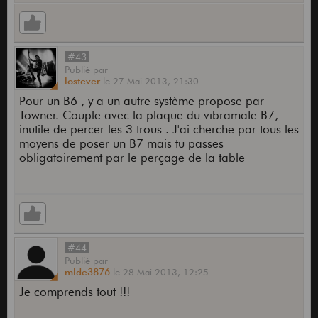
#43
Publié
par
lostever
le
27 Mai 2013,
21:30
Pour un B6 , y a un autre système propose par
Towner. Couple avec la plaque du vibramate B7,
inutile de percer les 3 trous . J'ai cherche par tous les
moyens de poser un B7 mais tu passes
obligatoirement par le perçage de la table
#44
Publié
par
mlde3876
le
28 Mai 2013,
12:25
Je comprends tout !!!