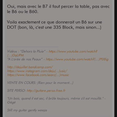
Oui, mais avec le B7 il faut percer la table, pas avec
le B6 ou le B60.
Voila exactement ce que donnerait un B6 sur une
DOT (bon, là, c'est une 335 Block, mais sinon...)
Vidéos : “Dehors la Pluie” -
https://www.youtube.com/watch?
(...)DqUPM
“A L'orée de nos Peaux” -
https://www.youtube.com/watch?(...)P08ig
http://dejuillet.bandcamp.com/
https://www.instagram.com/deju(...)usic/
https://www.facebook.com/searc(...)music
VENTE EN COURS: (Rien pour le moment...)
SITE PERSO:
http://guitare.perso.free.fr
"Un bois, quand il est sec, il brûle toujours, même s'il est mouillé." -
Gégé
Still my guitar gently weeps