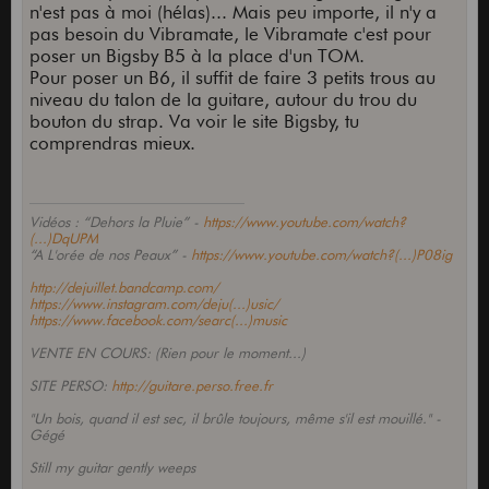
n'est pas à moi (hélas)... Mais peu importe, il n'y a
pas besoin du Vibramate, le Vibramate c'est pour
poser un Bigsby B5 à la place d'un TOM.
Pour poser un B6, il suffit de faire 3 petits trous au
niveau du talon de la guitare, autour du trou du
bouton du strap. Va voir le site Bigsby, tu
comprendras mieux.
Vidéos : “Dehors la Pluie” -
https://www.youtube.com/watch?
(...)DqUPM
“A L'orée de nos Peaux” -
https://www.youtube.com/watch?(...)P08ig
http://dejuillet.bandcamp.com/
https://www.instagram.com/deju(...)usic/
https://www.facebook.com/searc(...)music
VENTE EN COURS: (Rien pour le moment...)
SITE PERSO:
http://guitare.perso.free.fr
"Un bois, quand il est sec, il brûle toujours, même s'il est mouillé." -
Gégé
Still my guitar gently weeps