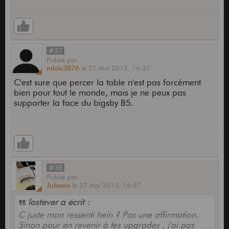
#37
Publié
par
mlde3876
le
27 Mai 2013,
16:37
C'est sure que percer la table n'est pas forcément
bien pour tout le monde, mais je ne peux pas
supporter la face du bigsby B5.
#38
Publié
par
Jubaea
le
27 Mai 2013,
16:57
lostever a écrit :
C juste mon ressenti hein ? Pas une affirmation.
Sinon pour en revenir à tes upgrades , j'ai pas