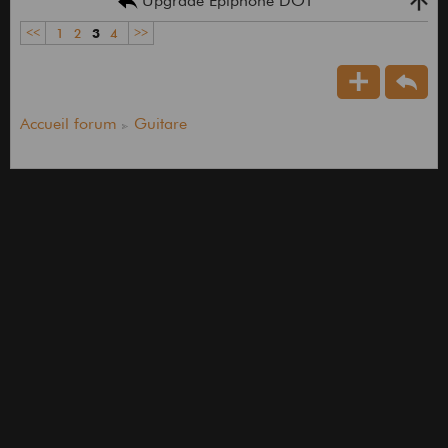
Upgrade Epiphone DOT
<<
1
2
3
4
>>
Accueil forum
Guitare