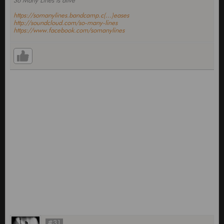
So Many Lines is alive
https://somanylines.bandcamp.c(...)eases
http://soundcloud.com/so-many-lines
https://www.facebook.com/somanylines
#31