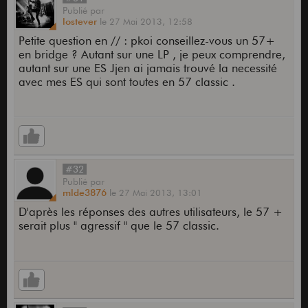
Publié
par
lostever
le
27 Mai 2013,
12:58
Petite question en // : pkoi conseillez-vous un 57+
en bridge ? Autant sur une LP , je peux comprendre,
autant sur une ES Jjen ai jamais trouvé la necessité
avec mes ES qui sont toutes en 57 classic .
#32
Publié
par
mlde3876
le
27 Mai 2013,
13:01
D'après les réponses des autres utilisateurs, le 57 +
serait plus " agressif " que le 57 classic.