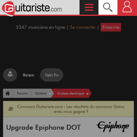
2347 musiciens en ligne |
Se connecter
|
S'inscrire
Marques
Topics Pro
Guitare électrique
Forums
Guitare
Concours Guitariste.com : Les résultats du concours Gator,
🎁
avez-vous gagné ?
Upgrade Epiphone DOT