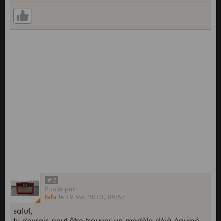
#2
Publié
par
bibi
le
19 Mai 2013,
09:57
salut,
tu devrais peut être trouver un modèle déjà équipé