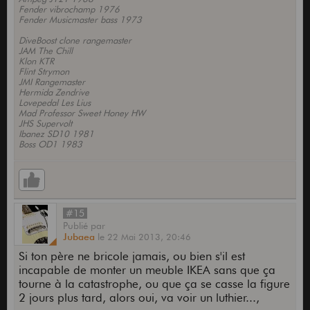
Fender vibrochamp 1976
Fender Musicmaster bass 1973
DiveBoost clone rangemaster
JAM The Chill
Klon KTR
Flint Strymon
JMI Rangemaster
Hermida Zendrive
Lovepedal Les Lius
Mad Professor Sweet Honey HW
JHS Supervolt
Ibanez SD10 1981
Boss OD1 1983
#15
Publié
par
Jubaea
le
22 Mai 2013,
20:46
Si ton père ne bricole jamais, ou bien s'il est
incapable de monter un meuble IKEA sans que ça
tourne à la catastrophe, ou que ça se casse la figure
2 jours plus tard, alors oui, va voir un luthier...,