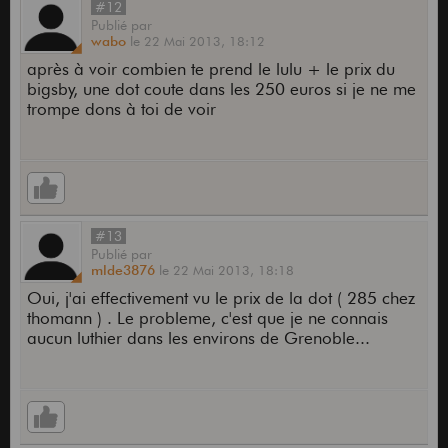
#12
Publié
par
wabo
le
22 Mai 2013,
18:12
après à voir combien te prend le lulu + le prix du
bigsby, une dot coute dans les 250 euros si je ne me
trompe dons à toi de voir
#13
Publié
par
mlde3876
le
22 Mai 2013,
18:18
Oui, j'ai effectivement vu le prix de la dot ( 285 chez
thomann ) . Le probleme, c'est que je ne connais
aucun luthier dans les environs de Grenoble...