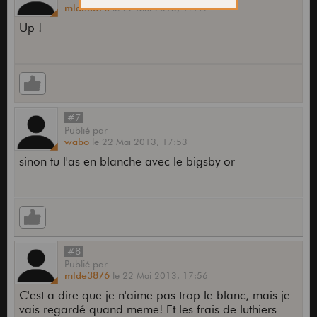
mlde3876
le
22 Mai 2013,
17:49
Up !
#7
Publié
par
wabo
le
22 Mai 2013,
17:53
sinon tu l'as en blanche avec le bigsby or
#8
Publié
par
mlde3876
le
22 Mai 2013,
17:56
C'est a dire que je n'aime pas trop le blanc, mais je
vais regardé quand meme! Et les frais de luthiers