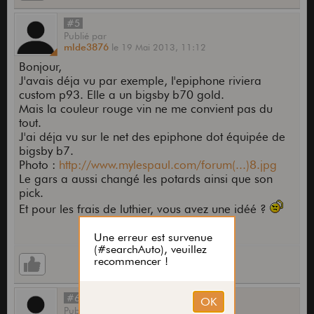
#5
Publié
par
mlde3876
le
19 Mai 2013,
11:12
Bonjour,
J'avais déja vu par exemple, l'epiphone riviera
custom p93. Elle a un bigsby b70 gold.
Mais la couleur rouge vin ne me convient pas du
tout.
J'ai déja vu sur le net des epiphone dot équipée de
bigsby b7.
Photo :
http://www.mylespaul.com/forum(...)8.jpg
Le gars a aussi changé les potards ainsi que son
pick.
Et pour les frais de luthier, vous avez une idéé ?
#6
Publié
par