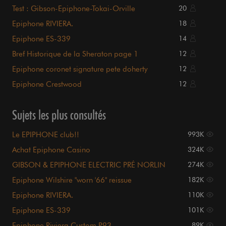
Test : Gibson-Epiphone-Tokai-Orville
20
Epiphone RIVIERA.
18
Epiphone ES-339
14
Bref Historique de la Sheraton page 1
12
Epiphone coronet signature pete doherty
12
Epiphone Crestwood
12
Sujets les plus consultés
Le EPIPHONE club!!
993K
Achat Epiphone Casino
324K
GIBSON & EPIPHONE ELECTRIC PRÉ NORLIN
274K
Epiphone Wilshire "worn '66" reissue
182K
Epiphone RIVIERA.
110K
Epiphone ES-339
101K
Epiphone Riviera Custom P93
89K