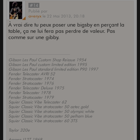
#14
Publié
par
averyx
le
22 Mai 2013,
20:18
À vrai dire tu peux poser une bigsby en perçant la
table, ça ne lui fera pas perdre de valeur. Pas
comme sur une gibby.
Gibson Les Paul Custom Shop Reissue 1954
Gibson Les Paul custom limited edition 1995
Gibson Les Paul standard limited edition P90 1997
Fender Telecaster AVRI 52
Fender Stratocaster 1974
Fender Stratocaster 1976
Fender Telecaster Deluxe 1975
Fender Telecaster 1978
Fender Stratocaster 1979
Squier Classic Vibe Telecaster 62
Squier Classic Vibe stratocaster 50 aztec gold
Squier Classic Vibe stratocaster 50 olympic white
Squier Classic Vibe stratocaster 50 pelham blue
Squier Classic Vibe stratocaster 60 3TS
Taylor 320e
Ampeg J12T 1968