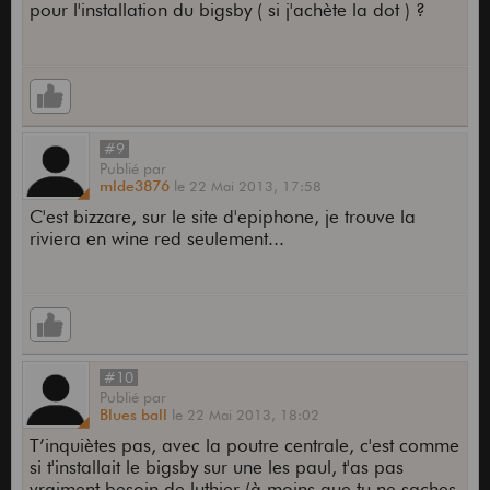
pour l'installation du bigsby ( si j'achète la dot ) ?
#9
Publié
par
mlde3876
le
22 Mai 2013,
17:58
C'est bizzare, sur le site d'epiphone, je trouve la
riviera en wine red seulement...
#10
Publié
par
Blues ball
le
22 Mai 2013,
18:02
T’inquiètes pas, avec la poutre centrale, c'est comme
si t'installait le bigsby sur une les paul, t'as pas
vraiment besoin de luthier (à moins que tu ne saches