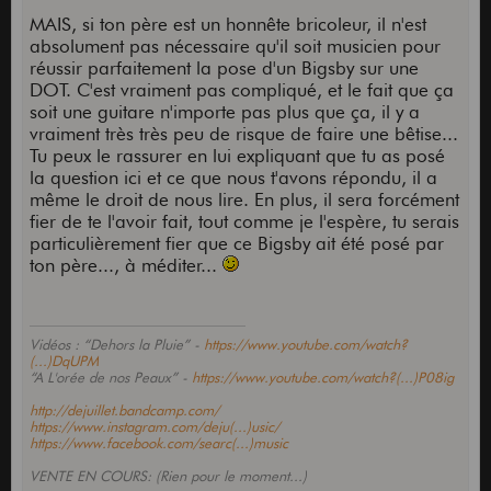
MAIS, si ton père est un honnête bricoleur, il n'est
absolument pas nécessaire qu'il soit musicien pour
réussir parfaitement la pose d'un Bigsby sur une
DOT. C'est vraiment pas compliqué, et le fait que ça
soit une guitare n'importe pas plus que ça, il y a
vraiment très très peu de risque de faire une bêtise...
Tu peux le rassurer en lui expliquant que tu as posé
la question ici et ce que nous t'avons répondu, il a
même le droit de nous lire. En plus, il sera forcément
fier de te l'avoir fait, tout comme je l'espère, tu serais
particulièrement fier que ce Bigsby ait été posé par
ton père..., à méditer...
Vidéos : “Dehors la Pluie” -
https://www.youtube.com/watch?
(...)DqUPM
“A L'orée de nos Peaux” -
https://www.youtube.com/watch?(...)P08ig
http://dejuillet.bandcamp.com/
https://www.instagram.com/deju(...)usic/
https://www.facebook.com/searc(...)music
VENTE EN COURS: (Rien pour le moment...)