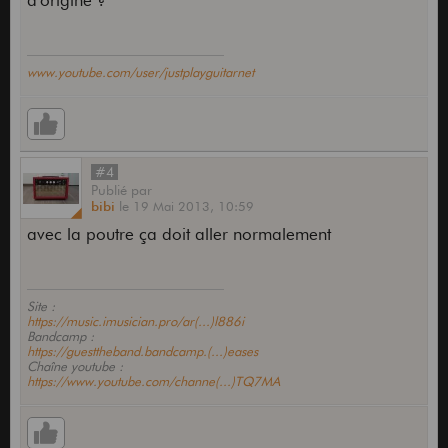
d'origine ?
www.youtube.com/user/justplayguitarnet
#4
Publié
par
bibi
le
19 Mai 2013,
10:59
avec la poutre ça doit aller normalement
Site :
https://music.imusician.pro/ar(...)l886i
Bandcamp :
https://guesttheband.bandcamp.(...)eases
Chaîne youtube :
https://www.youtube.com/channe(...)TQ7MA