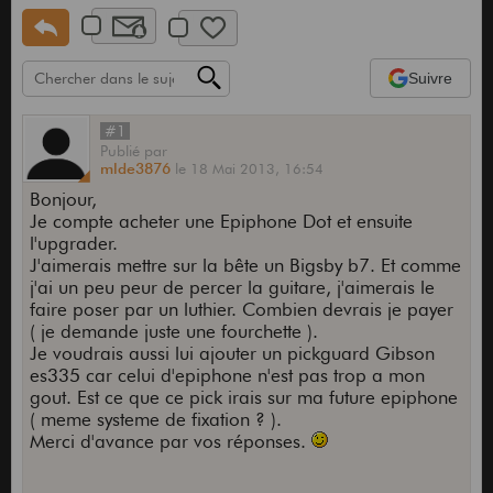
Suivre
#1
Publié
par
mlde3876
le
18 Mai 2013,
16:54
Bonjour,
Je compte acheter une Epiphone Dot et ensuite
l'upgrader.
J'aimerais mettre sur la bête un Bigsby b7. Et comme
j'ai un peu peur de percer la guitare, j'aimerais le
faire poser par un luthier. Combien devrais je payer
( je demande juste une fourchette ).
Je voudrais aussi lui ajouter un pickguard Gibson
es335 car celui d'epiphone n'est pas trop a mon
gout. Est ce que ce pick irais sur ma future epiphone
( meme systeme de fixation ? ).
Merci d'avance par vos réponses.