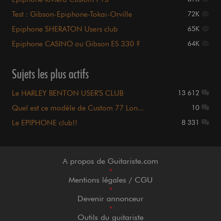
Test : Gibson-Epiphone-Tokai-Orville
72K
Epiphone SHERATON Users club
65K
Epiphone CASINO ou Gibson ES 330 ?
64K
Sujets les plus actifs
Le HARLEY BENTON USER'S CLUB
13 612
Quel est ce modèle de Custom 77 Lon...
10
Le EPIPHONE club!!
8 331
A propos de Guitariste.com
•
Mentions légales / CGU
•
Devenir annonceur
•
Outils du guitariste