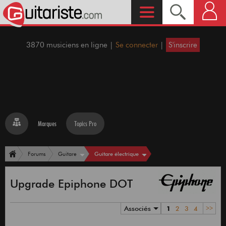
3870 musiciens en ligne |
Se connecter
|
S'inscrire
Marques
Topics Pro
Guitare électrique
Forums
Guitare
Upgrade Epiphone DOT
Associés
1
2
3
4
>>