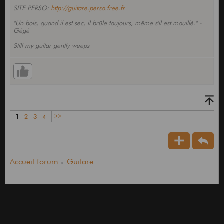
SITE PERSO:
http://guitare.perso.free.fr
"Un bois, quand il est sec, il brûle toujours, même s'il est mouillé." -
Gégé
Still my guitar gently weeps
1
2
3
4
>>
Accueil forum
Guitare