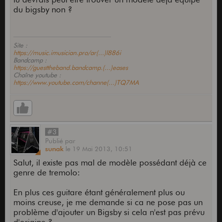
du bigsby non ?
Site :
https://music.imusician.pro/ar(...)l886i
Bandcamp :
https://guesttheband.bandcamp.(...)eases
Chaîne youtube :
https://www.youtube.com/channe(...)TQ7MA
#3
Publié
par
sunak
le
19 Mai 2013,
10:51
Salut, il existe pas mal de modèle possédant déjà ce
genre de tremolo:
En plus ces guitare étant généralement plus ou
moins creuse, je me demande si ca ne pose pas un
problème d'ajouter un Bigsby si cela n'est pas prévu