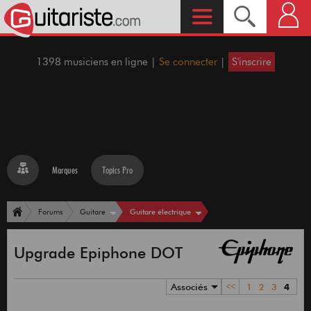
1398 musiciens en ligne |
Se connecter
|
S'inscrire
Marques
Topics Pro
Guitare électrique
Forums
Guitare
Upgrade Epiphone DOT
Associés
<<
1
2
3
4