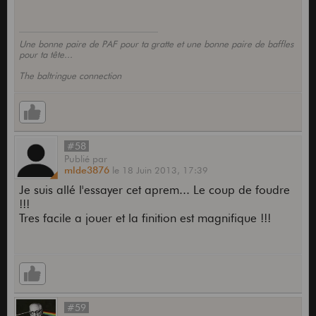
Une bonne paire de PAF pour ta gratte et une bonne paire de baffles
pour ta tête...
The baltringue connection
#58
Publié
par
mlde3876
le
18 Juin 2013,
17:39
Je suis allé l'essayer cet aprem... Le coup de foudre
!!!
Tres facile a jouer et la finition est magnifique !!!
#59