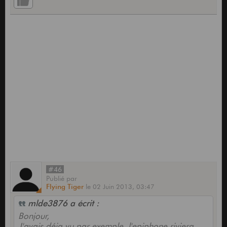
#46
Publié
par
Flying Tiger
le
02 Juin 2013,
03:47
mlde3876 a écrit :
Bonjour,
J'avais déja vu par exemple, l'epiphone riviera