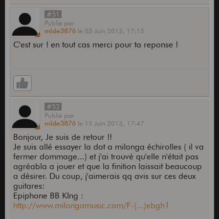
#51
Publié
par
mlde3876
le
03 Juin 2013,
17:15
C'est sur ! en tout cas merci pour ta reponse !
#52
Publié
par
mlde3876
le
15 Juin 2013,
17:47
Bonjour, Je suis de retour !!
Je suis allé essayer la dot a milonga échirolles ( il va
fermer dommage...) et j'ai trouvé qu'elle n'était pas
agréabla a jouer et que la finition laissait beaucoup
a désirer. Du coup, j'aimerais qq avis sur ces deux
guitares:
Epiphone BB KIng :
http://www.milongamusic.com/F-(...)ebgh1