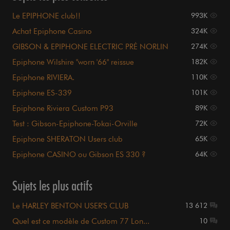
Le EPIPHONE club!!
993K
Achat Epiphone Casino
324K
GIBSON & EPIPHONE ELECTRIC PRÉ NORLIN
274K
Epiphone Wilshire "worn '66" reissue
182K
Epiphone RIVIERA.
110K
Epiphone ES-339
101K
Epiphone Riviera Custom P93
89K
Test : Gibson-Epiphone-Tokai-Orville
72K
Epiphone SHERATON Users club
65K
Epiphone CASINO ou Gibson ES 330 ?
64K
Sujets les plus actifs
Le HARLEY BENTON USER'S CLUB
13 612
Quel est ce modèle de Custom 77 Lon...
10