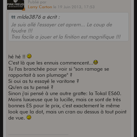
Publié
par
Larry Carton
le
19 Juin 2013,
17:53
mlde3876 a écrit :
Je suis allé l'essayer cet aprem... Le coup de
foudre !!!
Tres facile a jouer et la finition est magnifique !!!
hé hé !!
C'est là que les ennuis commencent...
Tu l'as branchée pour voir si "son ramage se
rapportait à son plumage" ?
Si oui as tu essayé le varitone ?
Qu'en as tu pensé ?
Sinon j'ai pensé à une autre gratte: la Tokaï ES60.
Moins luxueuse que la lucille, mais ce sont de très
bonnes ES pour le prix, c'est exactement le même
look que la dot, mais un cran au dessus à tout point
de vue.