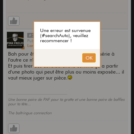
#50
Publié
par
Larry Carton
le
03 Juin 2013,
16:35
Bah pour être franc je ne sais pas, d'une série à
l'autre ce n'est pas homogène...
Et puis tirer des considerations comme ça a partir
d'une photo qui peut être plus ou moins exposée... il
vaut mieux juger sur pièce.
Une bonne paire de PAF pour ta gratte et une bonne paire de baffles
pour ta tête...
The baltringue connection