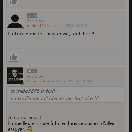
#56
Publié
par
mlde3876
le
18 Juin 2013,
12:20
La Lucille me fait bien envie, faut dire !!!
#57
Publié
par
Larry Carton
le
18 Juin 2013,
12:59
mlde3876 a écrit :
La Lucille me fait bien envie, faut dire !!!
Je comprend !!
La meilleure chose à faire dans ce cas est d'aller
essayer...