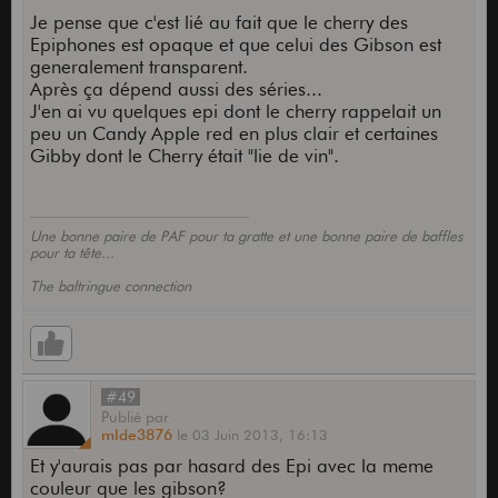
Je pense que c'est lié au fait que le cherry des
Epiphones est opaque et que celui des Gibson est
generalement transparent.
Après ça dépend aussi des séries...
J'en ai vu quelques epi dont le cherry rappelait un
peu un Candy Apple red en plus clair et certaines
Gibby dont le Cherry était "lie de vin".
Une bonne paire de PAF pour ta gratte et une bonne paire de baffles
pour ta tête...
The baltringue connection
#49
Publié
par
mlde3876
le
03 Juin 2013,
16:13
Et y'aurais pas par hasard des Epi avec la meme
couleur que les gibson?