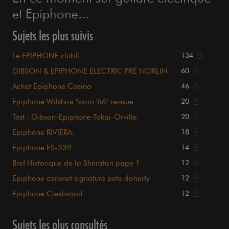
et Epiphone...
Sujets les plus suivis
Le EPIPHONE club!!
134
GIBSON & EPIPHONE ELECTRIC PRÉ NORLIN
60
Achat Epiphone Casino
46
Epiphone Wilshire "worn '66" reissue
20
Test : Gibson-Epiphone-Tokai-Orville
20
Epiphone RIVIERA.
18
Epiphone ES-339
14
Bref Historique de la Sheraton page 1
12
Epiphone coronet signature pete doherty
12
Epiphone Crestwood
12
Sujets les plus consultés