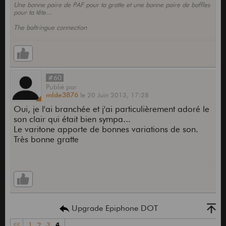
Une bonne paire de PAF pour ta gratte et une bonne paire de baffles
pour ta tête...
The baltringue connection
#60
Publié
par
mlde3876
le
20 Juin 2013,
17:28
Oui, je l'ai branchée et j'ai particulièrement adoré le
son clair qui était bien sympa...
Le varitone apporte de bonnes variations de son.
Très bonne gratte
Upgrade Epiphone DOT
<<
1
2
3
4