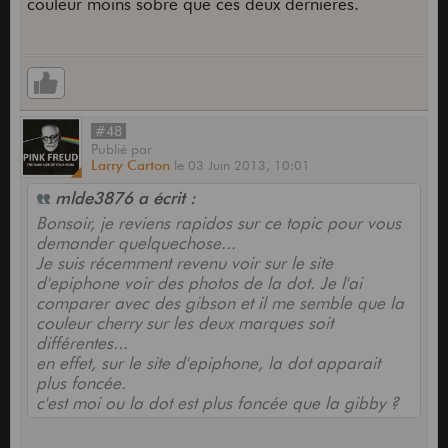
couleur moins sobre que ces deux dernieres.
#48
Publié
par
Larry Carton
le
03 Juin 2013,
10:01
mlde3876 a écrit :
Bonsoir, je reviens rapidos sur ce topic pour vous
demander quelquechose...
Je suis récemment revenu voir sur le site
d'epiphone voir des photos de la dot. Je l'ai
comparer avec des gibson et il me semble que la
couleur cherry sur les deux marques soit
différentes...
en effet, sur le site d'epiphone, la dot apparait
plus foncée.
c'est moi ou la dot est plus foncée que la gibby ?