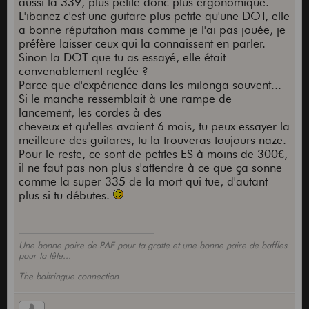
aussi la 339, plus petite donc plus ergonomique.
L'ibanez c'est une guitare plus petite qu'une DOT, elle
a bonne réputation mais comme je l'ai pas jouée, je
préfère laisser ceux qui la connaissent en parler.
Sinon la DOT que tu as essayé, elle était
convenablement reglée ?
Parce que d'expérience dans les milonga souvent...
Si le manche ressemblait à une rampe de
lancement, les cordes à des
cheveux et qu'elles avaient 6 mois, tu peux essayer la
meilleure des guitares, tu la trouveras toujours naze.
Pour le reste, ce sont de petites ES à moins de 300€,
il ne faut pas non plus s'attendre à ce que ça sonne
comme la super 335 de la mort qui tue, d'autant
plus si tu débutes.
Une bonne paire de PAF pour ta gratte et une bonne paire de baffles
pour ta tête...
The baltringue connection