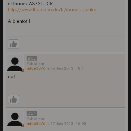
et Ibanez AS73T-TCR :
http://www.thomann.de/fr/ibane(...)r.htm
A bientot !
#53
Publié
par
mlde3876
le
16 Juin 2013,
18:11
up!
#54
Publié
par
mlde3876
le
17 Juin 2013,
16:08