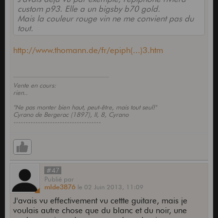
custom p93. Elle a un bigsby b70 gold.
Mais la couleur rouge vin ne me convient pas du
tout.
http://www.thomann.de/fr/epiph(...)3.htm
Vente en cours:
rien..
"Ne pas monter bien haut, peut-être, mais tout seul!"
Cyrano de Bergerac (1897), II, 8, Cyrano
------------------------------------
#47
Publié
par
mlde3876
le
02 Juin 2013,
11:09
J'avais vu effectivement vu cettte guitare, mais je
voulais autre chose que du blanc et du noir, une