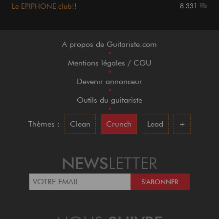
Le EPIPHONE club!!
8 331
A propos de Guitariste.com
•
Mentions légales / CGU
•
Devenir annonceur
•
Outils du guitariste
•
Thèmes :
Clean
Crunch
Lead
+
NEWS
LETTER