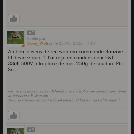
#7
Publié
par
Doug_Watson
le
28 Mar 2026,
14:09
Ah ben je viens de recevoir ma commande Banzaie.
Et devinez quoi ? J'ai reçu un condensateur F&T
33µF 500V à la place de mes 250g de soudure Pb-
Sn...
«Je ne suis pas sûr qu'on défende une civilisation en semant soi-même
la barbarie.» E. Macron
Non, je n'ai pas rencontré Frankenstein et Epstein au Lichtenstein !
#8