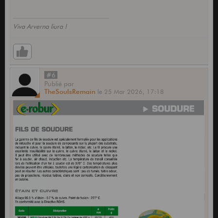
Viva Arverna liura !
#6
Publié
par
TheSoulsRemain
le
25 Mar 2026,
17:18