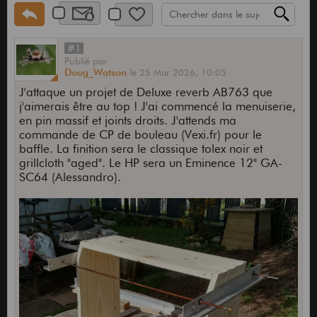
#1
Publié
par
Doug_Watson
le
25 Mar 2026,
10:05
J'attaque un projet de Deluxe reverb AB763 que
j'aimerais être au top ! J'ai commencé la menuiserie,
en pin massif et joints droits. J'attends ma
commande de CP de bouleau (Vexi.fr) pour le
baffle. La finition sera le classique tolex noir et
grillcloth "aged". Le HP sera un Eminence 12" GA-
SC64 (Alessandro).