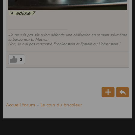
edluxe 7
«Je ne suis pas sûr qu'on défende une civilisation en semant soi-même
la barbarie.» E. Macron
Non, je n'ai pas rencontré Frankenstein et Epstein au Lichtenstein !
3
Accueil forum
Le coin du bricoleur