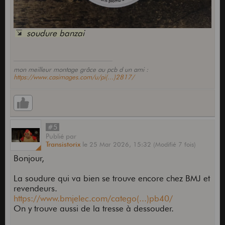
soudure banzai
mon meilleur montage grâce au pcb d un ami :
https://www.casimages.com/u/pi(...)2817/
#5
Publié
par
Transistorix
le
25 Mar 2026,
15:32
(Modifié 7 fois)
Bonjour,
La soudure qui va bien se trouve encore chez BMJ et
revendeurs.
https://www.bmjelec.com/catego(...)pb40/
On y trouve aussi de la tresse à dessouder.