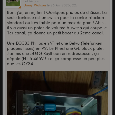
Publié
par
Doug_Watson
le
26 Avr 2026,
22:11
Bon, j'ai, enfin, fini ! Quelques photos du châssis. La
seule fantaisie est un switch pour la contre-réaction :
standard ou très faible pour un max de gain ! Ah si,
il y a aussi un potar de volume à switch qui coupe le
1er canal, ça donne un petit boost au 2eme canal.
Une ECC83 Philips en V1 et une Belvu (Telefunken
plaques lisses) en V2. Le PI est une GE black plate.
J'ai mis une 5U4G Raytheon en redresseuse , ça
dépote (HT à 465V ! ) et ça compresse un peu plus
que les GZ34.