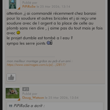
Publié
par
PiPiRoSe
le
25 Mar 2026,
13:14
attention ,j ai commandé récemment chez banzai
pour la soudure et autres bricoles et j ai reçu une
soudure avec de l argent a la place de celle au
plomb sans rien dire , j aime pas du tout mais je fais
avec
le projet dumble est tombé a l eau ?
sympa les serre joints
mon meilleur montage grâce au pcb d un ami :
https://www.casimages.com/u/pi(...)2817/
#3
Publié
par
Doug_Watson
le
25 Mar 2026,
13:54
PiPiRoSe a écrit :