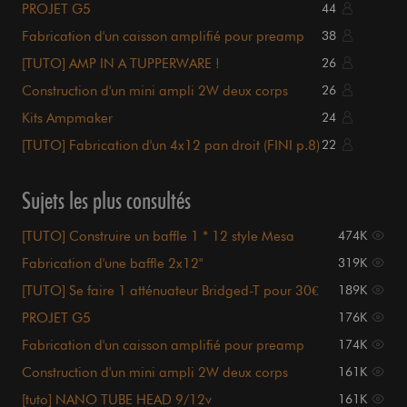
PROJET G5
44
Fabrication d'un caisson amplifié pour preamp
38
ou podlike
[TUTO] AMP IN A TUPPERWARE !
26
Construction d'un mini ampli 2W deux corps
26
Kits Ampmaker
24
[TUTO] Fabrication d'un 4x12 pan droit (FINI p.8)
22
Sujets les plus consultés
[TUTO] Construire un baffle 1 * 12 style Mesa
474K
Thiele
Fabrication d'une baffle 2x12"
319K
[TUTO] Se faire 1 atténuateur Bridged-T pour 30€
189K
PROJET G5
176K
Fabrication d'un caisson amplifié pour preamp
174K
ou podlike
Construction d'un mini ampli 2W deux corps
161K
[tuto] NANO TUBE HEAD 9/12v
161K