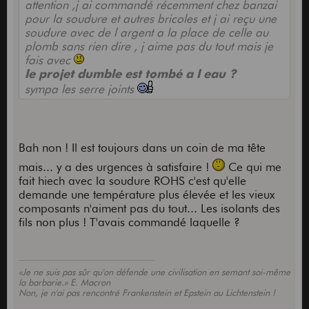
attention ,j ai commandé récemment chez banzai
pour la soudure et autres bricoles et j ai reçu une
soudure avec de l argent a la place de celle au
plomb sans rien dire , j aime pas du tout mais je
fais avec
le projet dumble est tombé a l eau ?
sympa les serre joints
Bah non ! Il est toujours dans un coin de ma tête
mais... y a des urgences à satisfaire !
Ce qui me
fait hiech avec la soudure ROHS c'est qu'elle
demande une température plus élevée et les vieux
composants n'aiment pas du tout... Les isolants des
fils non plus ! T'avais commandé laquelle ?
«Je ne suis pas sûr qu'on défende une civilisation en semant soi-même
la barbarie.» E. Macron
Non, je n'ai pas rencontré Frankenstein et Epstein au Lichtenstein !