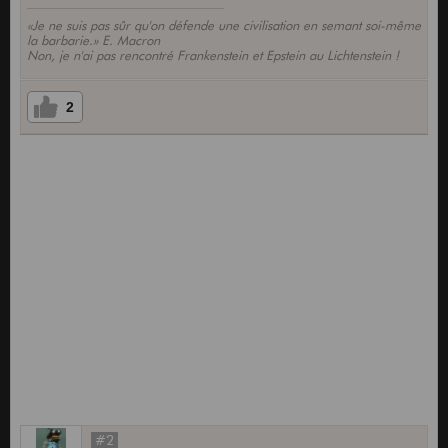
«Je ne suis pas sûr qu'on défende une civilisation en semant soi-même
la barbarie.» E. Macron
Non, je n'ai pas rencontré Frankenstein et Epstein au Lichtenstein !
2
#2