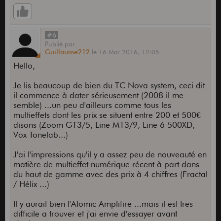
#6
Publié
par
Guillaume212
le
16 Mar 2016,
12:05
Hello,
Je lis beaucoup de bien du TC Nova system, ceci dit
il commence à dater sérieusement (2008 il me
semble) ...un peu d'ailleurs comme tous les
multieffets dont les prix se situent entre 200 et 500€
disons (Zoom GT3/5, Line M13/9, Line 6 500XD,
Vox Tonelab...)
J'ai l'impressions qu'il y a assez peu de nouveauté en
matière de multieffet numérique récent à part dans
du haut de gamme avec des prix à 4 chiffres (Fractal
/ Hélix ...)
Il y aurait bien l'Atomic Amplifire ...mais il est tres
difficile a trouver et j'ai envie d'essayer avant