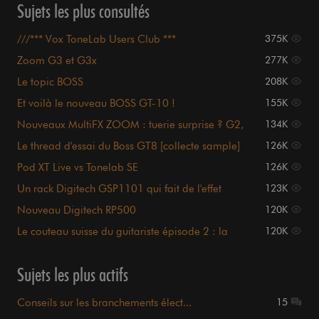
Sujets les plus consultés
///*** Vox ToneLab Users Club ***
375K
Zoom G3 et G3x
277K
Le topic BOSS
208K
Et voilà le nouveau BOSS GT-10 !
155K
Nouveaux MultiFX ZOOM : tuerie surprise ? G2,
134K
G7 et G9
Le thread d'essai du Boss GT8 [collecte sample]
126K
Pod XT Live vs Tonelab SE
126K
Un rack Digitech GSP1101 qui fait de l'effet
123K
Nouveau Digitech RP500
120K
Le couteau suisse du guitariste épisode 2 : la
120K
ZOOM MS-70CDR
Sujets les plus actifs
Conseils sur les branchements élect...
15