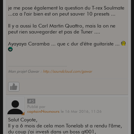
je me pose également la question du T-rex Soulmate
...ca a l'air bien est on peut sauver 10 presets ...
Il y a aussi la Carl Martin Quattro, mais la on ne
peut rien sauvegarder et pas de Tuner ....
Ayayaya Caramba ... que c dur d'étre guitariste ...
Mon projet Gawar :
http://soundcloud.com/gawar
#5
Publié
par
captainNounours
le
16 Mar 2016,
11:26
Salut Coyote,
Il y a 6 mois de cela mon Tonelab st a rendu l'âme,
du coup j'ai investi dans un boss gt001,