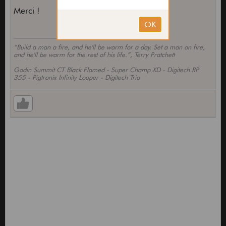
Merci !
“Build a man a fire, and he'll be warm for a day. Set a man on fire,
and he'll be warm for the rest of his life.”, Terry Pratchett
Godin Summit CT Black Flamed - Super Champ XD - Digitech RP
355 - Pigtronix Infinity Looper - Digitech Trio