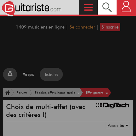
1409 musiciens en ligne |
Se connecter
|
S'inscrire
Marques
Topics Pro
Effet guitare
Forums
Pédales, effets, home-studio
Choix de multi-effet (avec
des critères !)
Associés