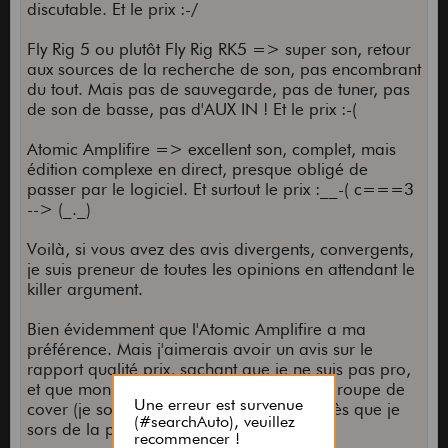
discutable. Et le prix :-/
Fly Rig 5 ou plutôt Fly Rig RK5 => super son, retour
aux sources de la recherche de son, pas encombrant
du tout. Mais pas de sauvegarde, pas de tuner, pas
de son de basse, pas d'AUX IN ! Et le prix :-(
Atomic Amplifire => excellent son, complet, mais
édition complexe en direct, presque obligé de
passer par le logiciel. Et surtout le prix :__-( c===3
--> (_._)
Voilà, si vous avez des avis divergents, convergents,
je suis preneur de toutes les opinions en attendant le
killer argument.
Bien évidemment que l'Atomic Amplifire a ma
préférence. Mais j'aimerais avoir un avis sur le
rapport qualité prix, sachant que je ne suis pas pro,
et que mon niveau est moyen+ dans un groupe de
cover (je solote mais je mets ma bouée dès que je
sors de la penta).