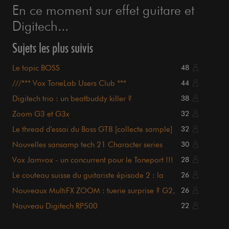
En ce moment sur effet guitare et
Digitech...
Sujets les plus suivis
Le topic BOSS
48
///*** Vox ToneLab Users Club ***
44
Digitech trio : un beatbuddy killer ?
38
Zoom G3 et G3x
32
Le thread d'essai du Boss GT8 [collecte sample]
32
Nouvelles sansamp tech 21 Character series
30
Vox Jamvox - un concurrent pour le Toneport !!!
28
Le couteau suisse du guitariste épisode 2 : la
26
ZOOM MS-70CDR
Nouveaux MultiFX ZOOM : tuerie surprise ? G2,
26
G7 et G9
Nouveau Digitech RP500
22