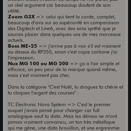
un réel argument car beaucoup doutent de son
utilité.
Zoom G3X
=> celui qui tient la corde, complet,
beaucoup d'avis sur sa supériorité en comparaison
des Digitech et Line6, avec des sons synthé que je
saurais placer dans quelques uns de mes morceaux
actuels.
Boss ME-25
=> j'arrive pas à voir s'il est vraiment
au dessus du RP355, sinon c'est copie carbone j'ai
l'impression.
Nux MG 100 ou MG 200
=> ça a l'air simple et
efficace, un peu peur de la marque quand même,
mais c'est vraiment pas cher.
Dans la catégorie "C'est Noël, tu drogues ta chérie et
tu claques l'argent des courses" :
TC Electronic Nova System => C'est le premier
auquel j'avais pensé pour changer car full
analogique sauf la disto. Mais les démos ne m'ont
jamais vraiment convaincu, un ton très métallique
qui me gène, une disto brouillon, et une ergonomie