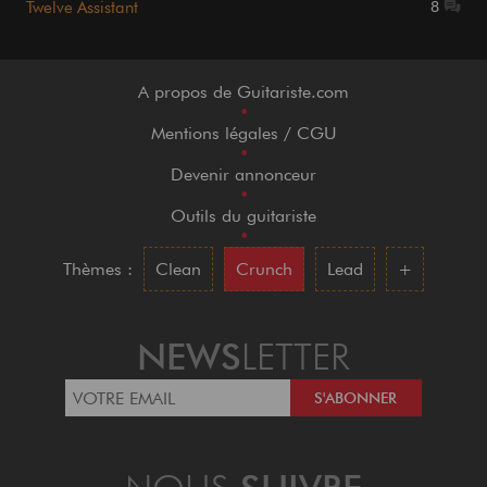
Twelve Assistant
8
A propos de Guitariste.com
•
Mentions légales / CGU
•
Devenir annonceur
•
Outils du guitariste
•
Thèmes :
Clean
Crunch
Lead
+
NEWS
LETTER